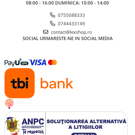
08:00 - 16:00 DUMINICA: 10:00 - 14:00
Alte RPG
LEGO
0755088333
Cutii depozitare
0744433149
Decoratiuni si accesorii
contact@lexshop.ro
SOCIAL
URMARESTE-NE IN SOCIAL MEDIA
Ghiozdane si rechizite
Animal Crossing
Lego Architecture
Lego Art
Lego Boost
Lego Bluey
Lego City
Lego Classic
Lego Colectia Botanica
Lego Creator
Lego Creator Expert