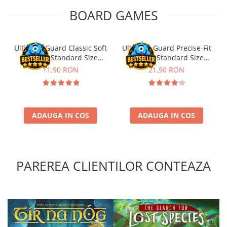
BOARD GAMES
Puzzle 4000 piese
Puzzle 500 piese
4D Cityscape Time Puzzle
Ultimate Guard Classic Soft
Ultimate Guard Precise-Fit
Sleeves Standard Size
Sleeves Standard Size
Puzzle 180 piese
Transparent (100)
Transparent (100)
11,90 RON
21,90 RON
Puzzle 12 piese
Educative
Puzzle 300 piese
ADAUGA IN COS
ADAUGA IN COS
Puzzle
Puzzle 70 piese
Puzzle cu 100 piese
PAREREA CLIENTILOR CONTEAZA
Puzzle cu 200 piese
Puzzle XXL
Puzzle 2 in 1
Puzzle 1000 piese panorama