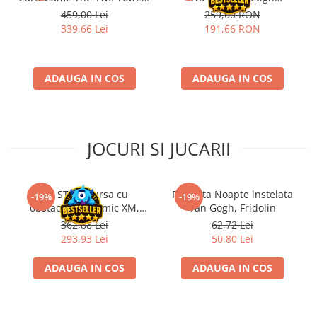
Saga Expansion
Expansion (EN)
459,00 Lei
259,00 RON
Riftbound singles
339,66 Lei
191,66 RON
Gundam TCG
Puzzle
Puzzle 1000 piese
ADAUGA IN COS
ADAUGA IN COS
Accesorii pentru puzzle
Puzzle 3000 piese
Puzzle 2000 piese
JOCURI SI JUCARII
Puzzle 1500 piese
Puzzle 20 piese
Kit STEM Cursa cu
Flasneta Noapte instelata
-19%
-19%
Puzzle 60 piese
obstacole Dynamic XM,
Van Gogh, Fridolin
Fischertechnik
362,88 Lei
62,72 Lei
Puzzle 4 in 1
293,93 Lei
50,80 Lei
Puzzle 40 piese
ADAUGA IN COS
ADAUGA IN COS
Puzzle 30 piese
Puzzle 120 piese
Puzzle 260 piese