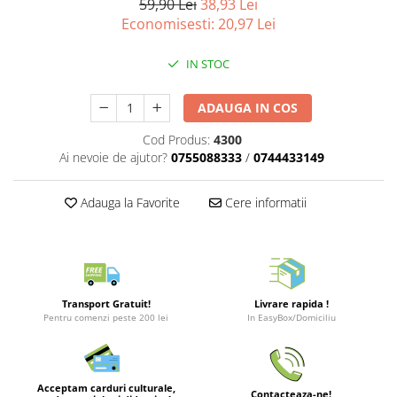
59,90 Lei
38,93 Lei
Merch Lex Hobby Store
Economisesti:
20,97
Lei
Pop Culture
Sepci
IN STOC
Tricouri
ADAUGA IN COS
Postere
Cod Produs:
4300
Geek Stuff
Ai nevoie de ajutor?
0755088333
/
0744433149
Figurine
Cani/Pahare
Adauga la Favorite
Cere informatii
Brelocuri
Plusuri si papusi
Decoratiuni
Carti
Transport Gratuit!
Livrare rapida !
Pentru comenzi peste 200 lei
In EasyBox/Domiciliu
Fesuri
Studio Ghibli/My Neighbor
Totoro/Kiki etc
Acceptam carduri culturale,
Contacteaza-ne!