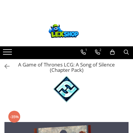
Toate Produsele
Board Games
Games Workshop
Board Games
1
2
Extensii boardgames
A Game of Thrones LCG: A Song of Silence
Card Games (jocuri cu carti)
(Chapter Pack)
Extensii card games
Jocuri pentru toata familia
Party Games (jocuri de petrecere)
Jocuri pentru copii
Smart Games
-35%
Puzzle-uri logice
Jocuri cu miniaturi