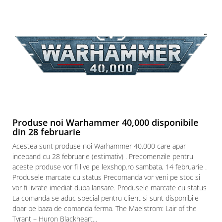
Paints & Tools
Starter Sets
Books and Codex
Accesorii
Figurine
Star Wars figurine
Friday The 13th
Marvel Univers
Produse noi Warhammer 40,000 disponibile
din 28 februarie
Figurine diverse
Acestea sunt produse noi Warhammer 40,000 care apar
DC Univers
incepand cu 28 februarie (estimativ) . Precomenzile pentru
FUNKO POP!
aceste produse vor fi live pe lexshop.ro sambata, 14 februarie .
Produsele marcate cu status Precomanda vor veni pe stoc si
One Piece
vor fi livrate imediat dupa lansare. Produsele marcate cu status
Dragon Ball
La comanda se aduc special pentru client si sunt disponibile
doar pe baza de comanda ferma. The Maelstrom: Lair of the
Anime
Tyrant – Huron Blackheart...