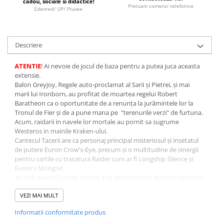
cadou, sociale si didactice!
Minecraft
Preluam comenzi telefonice
Edenred/ UP/ Pluxee
Carnetele
Dragon Ball
Descriere
Pokemon
One Piece
ATENTIE
! Ai nevoie de jocul de baza pentru a putea juca aceasta
extensie.
Lord of The Rings
Balon Greyjoy, Regele auto-proclamat al Sarii și Pietrei, și mai
marii lui Ironborn, au profitat de moartea regelui Robert
Naruto Shippuden
Baratheon ca o oportunitate de a renunța la jurămintele lor la
Sailor Moon
Tronul de Fier și de a pune mana pe "terenurile verzi" de furtuna.
Acum, raidarii in navele lor mortale au pornit sa sugrume
Harry Potter
Westeros in mainile Kraken-ului.
Cantecul Tacerii are ca personaj principal misteriosul și insetatul
Star Trek
de putere Euron Crow's-Eye, precum și o multitudine de sinergii
Fallout
pentru cartile cu trasatura Raider cum ar fi Longship Silence și
Euron's Mongrel.
Stranger Things
As with every Chapter Pack in The Brotherhood Without Banners
Collectibles
cycle, A Song of Silence includes never-before-seen cards for
every faction and also continues the ongoing theme of this cycle
VEZI MAI MULT
KPop Demon Hunters
by deepening the Brotherhood trait with cards like Hollow Hill
Informatii conformitate produs
and The Mad Huntsman. A Song of Silence will augment existing
Retro Arcade – Jocuri, Console si