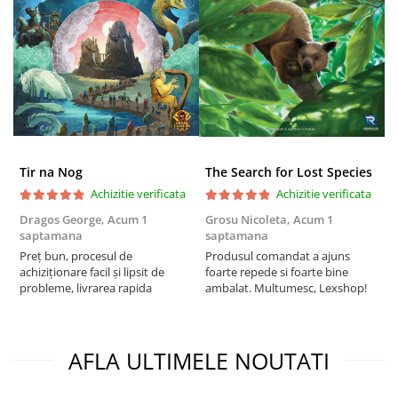
Puzzle 3D
Puzzle 8000 piese
Puzzle 150 piese
Puzzle 1000 piese fluorescent
Puzzle din lemn
Mandala
Tir na Nog
The Search for Lost Species
Puzzle 24 piese
Achizitie verificata
Achizitie verificata
Puzzle-uri metalice si logice
Dragos George,
Acum 1
Grosu Nicoleta,
Acum 1
C
Puzzle 3 in 1
saptamana
saptamana
2
Preț bun, procesul de
Produsul comandat a ajuns
t
Puzzle 350 piese
achiziționare facil și lipsit de
foarte repede si foarte bine
s
probleme, livrarea rapida
ambalat. Multumesc, Lexshop!
Puzzle 275 piese
Puzzle 550 piese
Warhammer
AFLA ULTIMELE NOUTATI
Warhammer 40K
Age of Sigmar