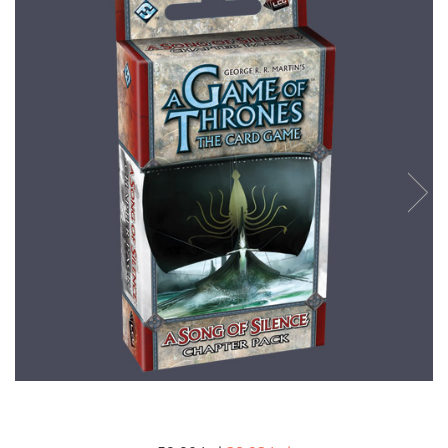
Battletech
Final Girl - solo game
Miniaturi Arkham Horror
Miniaturi HEROCLIX
Accesorii pentru boardgames
Protectii carti (Sleeves)
Playmats
Deck Boxes/Cutii pentru carti
Portofolii/ Clasoare pentru carti
The Army Painter
Organizatoare
Zaruri
Carti
Carti de joc
Alte produse Hobby