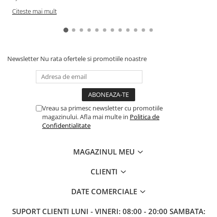
Gundam
Citeste mai mult
Accesorii Gundam
Transformers
Modele Revell
Newsletter
Nu rata ofertele si promotiile noastre
Figurine NECA
D&D si Alte RPG
Manuale
Figurine
Vreau sa primesc newsletter cu promotiile
magazinului. Afla mai multe in
Politica de
Altele
Confidentialitate
Screens
Nolzur
MAGAZINUL MEU
Premium
CLIENTI
Board games
DATE COMERCIALE
Harti
Teren
SUPORT CLIENTI
LUNI - VINERI: 08:00 - 20:00 SAMBATA: