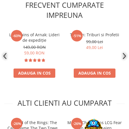
FRECVENT CUMPARATE
Disney Lorcana
IMPREUNA
Altered
Star Wars Unlimited
UniVersus CCG
Lost Ruins of Arnak: Lideri
Tzolk'in: Triburi si Profetii
-60%
-51%
de expediție
Neverrift TCG
99,00 Lei
149,00 RON
49,00 Lei
Riftbound League of Legends TCG
59,00 RON
Hololive
Magic The Gathering TCG
ADAUGA IN COS
ADAUGA IN COS
One Piece Card Game
Colectii Oficiale Topps si Panini si
altele
Final Fantasy
ALTI CLIENTI AU CUMPARAT
Grand Archive TCG
Alte TCG-uri
- Lord of the Rings: The
Marvel Champions LCG Fear
-26%
-26%
Carti singles
Card Game The Two Towers
No Evil Campaign