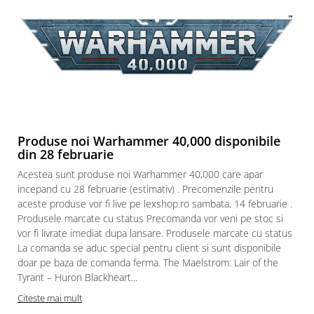
Puzzle 3D
Puzzle 8000 piese
Puzzle 150 piese
Puzzle 1000 piese fluorescent
Puzzle din lemn
Mandala
Produse noi Warhammer 40,000 disponibile
Puzzle 24 piese
din 28 februarie
Puzzle-uri metalice si logice
Acestea sunt produse noi Warhammer 40,000 care apar
Puzzle 3 in 1
incepand cu 28 februarie (estimativ) . Precomenzile pentru
aceste produse vor fi live pe lexshop.ro sambata, 14 februarie .
Puzzle 350 piese
Produsele marcate cu status Precomanda vor veni pe stoc si
Puzzle 275 piese
vor fi livrate imediat dupa lansare. Produsele marcate cu status
La comanda se aduc special pentru client si sunt disponibile
Puzzle 550 piese
doar pe baza de comanda ferma. The Maelstrom: Lair of the
Warhammer
Tyrant – Huron Blackheart...
Warhammer 40K
Citeste mai mult
Age of Sigmar