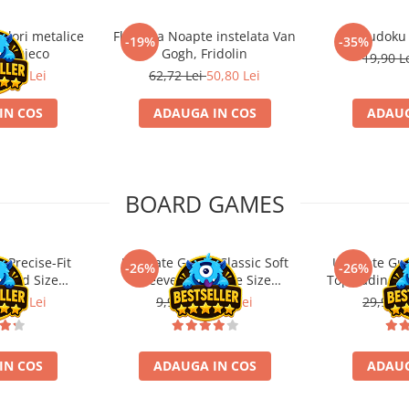
ulori metalice
Flasneta Noapte instelata Van
Sudoku
-19%
-35%
ce, Djeco
Gogh, Fridolin
19,90 L
0,80 Lei
62,72 Lei
50,80 Lei
IN COS
ADAUGA IN COS
ADAUG
BOARD GAMES
 Precise-Fit
Ultimate Guard Classic Soft
Ultimate Gu
-26%
-26%
ndard Size
Sleeves Japanese Size
Toploading St
nt (100)
Transparent (100)
6,21 Lei
9,99 Lei
7,39 Lei
29,90 L
IN COS
ADAUGA IN COS
ADAUG