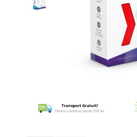
Battletech
Final Girl - solo game
Miniaturi Arkham Horror
Miniaturi HEROCLIX
Accesorii pentru boardgames
Protectii carti (Sleeves)
Playmats
Deck Boxes/Cutii pentru carti
Portofolii/ Clasoare pentru carti
Distribuie
The Army Painter
pe
Organizatoare
Facebook
Zaruri
Transport Gratuit!
Carti
Pentru comenzi peste 200 lei
Carti de joc
Alte produse Hobby