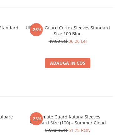
 Standard
Ultimate Guard Cortex Sleeves Standard
Ultimate G
-26%
-26%
Size 100 Blue
Size 
49,00 Lei
36,26 Lei
ADAUGA IN COS
uloare
Ultimate Guard Katana Sleeves
Magic 
-25%
-25%
Standard Size (100) – Summer Cloud
69,00 RON
51,75 RON
19