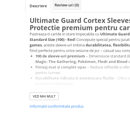
Merch Lex Hobby Store
Review-uri
(0)
Descriere
Pop Culture
Ultimate Guard Cortex Sleeve
Sepci
Protectie premium pentru cart
Tricouri
Pastreaza-ti cartile in stare impecabila cu
Ultimate Guard 
Postere
Standard Size (100) - Red
! Concepute special pentru jucat
games
, aceste sleeve-uri imbina
durabilitatea, flexibil
Geek Stuff
fiind perfecte pentru orice sesiune de joc – casual sau comp
Figurine
100 de sleeve-uri premium
– Dimensiune standard (6
Magic: The Gathering, Pokémon, Flesh and Blood
s
Cani/Pahare
Finisaj mat si complet opac
– Reduce reflexiile si ofe
pentru turnee.
Brelocuri
Durabilitate ridicata si amestecare fluida
– Ofera o
Plusuri si papusi
protectie indelungata.
Fara acid si PVC
– Sigur pentru colectia ta valoroasa.
Decoratiuni
Indiferent unde joci,
Ultimate Guard Cortex Sleeves
iti 
VEZI MAI MULT
Carti
Comanda acum si profita de serviciul nostru de
ambalare
colectionar! ➡️
Vezi detalii aici
.
Informatii conformitate produs
Fesuri
Alatura-te comunitatii
MonstruLex
si poarta cu mandrie p
noastra! Sustinand MonstruLex, contribui la aducerea celo
Studio Ghibli/My Neighbor
➡️
Vezi colectia aici
.
Totoro/Kiki etc