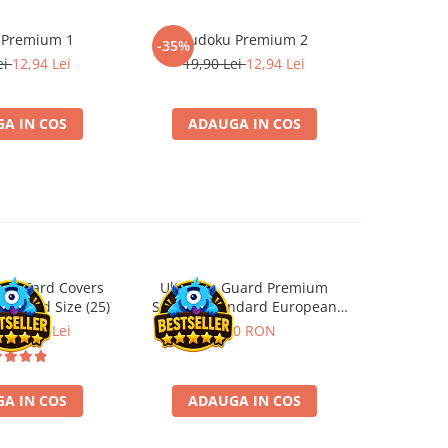
 Premium 1
Sudoku Premium 2
Instrumen
-35%
l
ei
12,94 Lei
19,90 Lei
12,94 Lei
1
A IN COS
ADAUGA IN COS
ADA
ard Card Covers
Ultimate Guard Premium
Gwent Playm
andard Size (25)
Sleeves Standard European
vari
Board Game Size (50)
ei
22,13 Lei
9,90 RON
129,00 
A IN COS
ADAUGA IN COS
VE