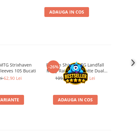
ADAUGA IN COS
MTG Strixhaven
Dragon Shield MTG Landfall
Ultimate G
-26%
-26%
leeves 105 Bucati
Misty Rainforest Matte Dual
Stand
Sleeves 100 buc
T
ei
62,90 Lei
109,00 Lei
80,66 Lei
69,0
VARIANTE
ADAUGA IN COS
ADA