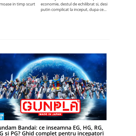
umoase in timp scurt
economie, destul de echilibrat si, desi
5
putin complicat la inceput, dupa ce
intelegi mecanismele il poti juca
foarte usor.
ndam Bandai: ce inseamna EG, HG, RG,
Aventuri
 si PG? Ghid complet pentru incepatori
Episodul