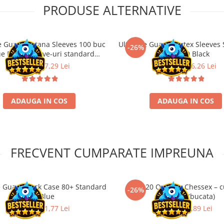
PRODUSE ALTERNATIVE
e Guard Katana Sleeves 100 buc
Ultimate Guard Cortex Sleeves
-26%
ue Bird – Sleeve-uri standard
Size 100 Black
premium TCG
63,90 Lei
47,29 Lei
49,00 Lei
36,26 Lei
ADAUGA IN COS
ADAUGA IN COS
FRECVENT CUMPARATE IMPREUNA
e Guard Deck Case 80+ Standard
Zar D20 Opaque Chessex – c
-26%
Size Blue
aleatorie (bucata)
15,90 Lei
11,77 Lei
3,90 Lei
2,89 Lei