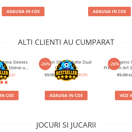
ADAUGA IN COS
ADAUGA IN COS
ALTI CLIENTI AU CUMPARAT
Katana Sleeves
Dragon Shield Matte Dual
Gamegenic 
-26%
-26%
rd – Sleeve-uri
Gooseberry
Premium Art S
emium TCG
7,29 Lei
59,90 RON
44,33 RON
85,00 L
IN COS
ADAUGA IN COS
VEZI 
JOCURI SI JUCARII