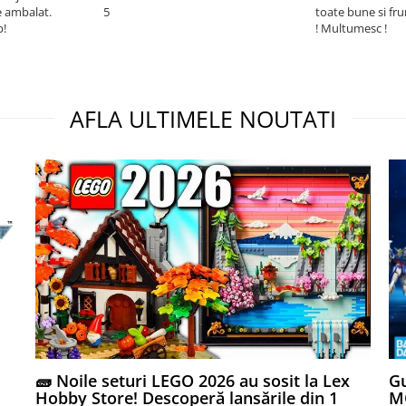
e ambalat.
5
toate bune si fr
p!
! Multumesc !
AFLA ULTIMELE NOUTATI
🧱 Noile seturi LEGO 2026 au sosit la Lex
Gu
Hobby Store! Descoperă lansările din 1
MG