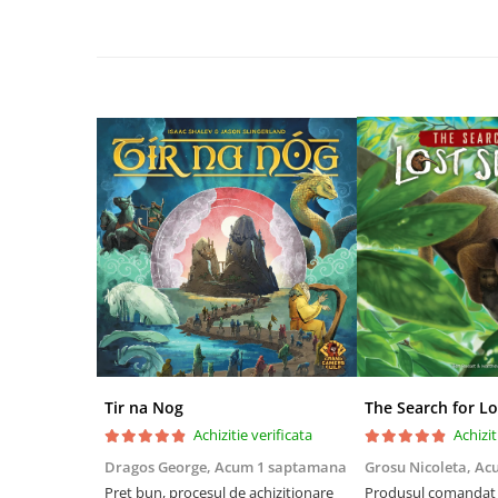
Riftbound singles
Gundam TCG
Puzzle
Puzzle 1000 piese
Accesorii pentru puzzle
Puzzle 3000 piese
Puzzle 2000 piese
Puzzle 1500 piese
Puzzle 20 piese
Puzzle 60 piese
Puzzle 4 in 1
Puzzle 40 piese
Tir na Nog
The Search for Lo
Puzzle 30 piese
Achizitie verificata
Achizit
Puzzle 120 piese
Dragos George,
Acum 1 saptamana
Grosu Nicoleta,
Ac
Preț bun, procesul de achiziționare
Produsul comandat a
Puzzle 260 piese