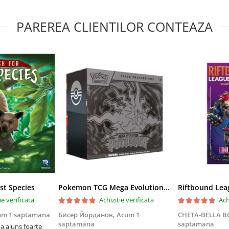
PAREREA CLIENTILOR CONTEAZA
st Species
Pokemon TCG Mega Evolution Pitch Black Elite Trainer Box
ie verificata
Achizitie verificata
Ach
um 1 saptamana
Бисер Йорданов,
Acum 1
CHETA-BELLA 
saptamana
saptamana
 ajuns foarte