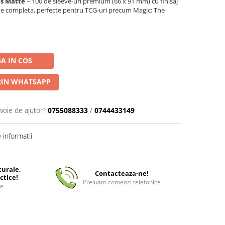
es Matte
– 100 de sleeve-uri premium (66 x 91 mm) cu finisaj
tate completa, perfecte pentru TCG-uri precum Magic: The
A IN COS
IN WHATSAPP
voie de ajutor?
0755088333
/
0744433149
informatii
turale,
Contacteaza-ne!
ctice!
Preluam comenzi telefonice
ee