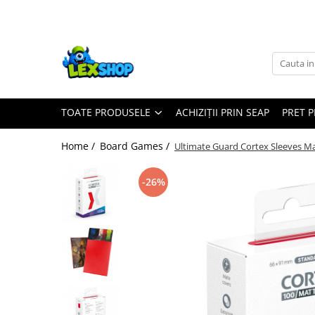
Toate Produsele
Board Games
Games Workshop
TOATE PRODUSELE
ACHIZIȚII PRIN SEAP
PRET 
Board Games
Extensii boardgames
Home /
Board Games /
Ultimate Guard Cortex Sleeves Mat
Card Games (jocuri cu carti)
Extensii card games
-26%
Jocuri pentru toata familia
Party Games (jocuri de petrecere)
Jocuri pentru copii
Smart Games
Puzzle-uri logice
Jocuri cu miniaturi