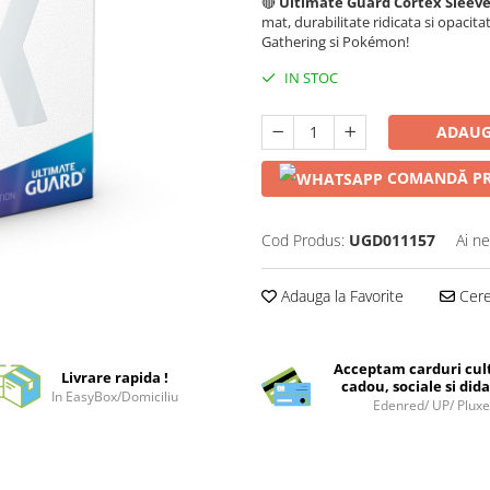
🔴
Ultimate Guard Cortex Sleev
mat, durabilitate ridicata si opaci
Gathering si Pokémon!
IN STOC
ADAUG
COMANDĂ PR
Cod Produs:
UGD011157
Ai ne
Adauga la Favorite
Cere 
Acceptam carduri cul
Livrare rapida !
cadou, sociale si dida
In EasyBox/Domiciliu
Edenred/ UP/ Plux