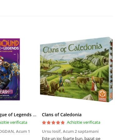
Riftbound League of Legends TCG Unleashed Booster Pack 14 Carti
Clans of Caledonia
izitie verificata
Achizitie verificata
BOGDAN,
Acum 1
Ursu Iosif,
Acum 2 saptamani
Cristian Neg
saptamani
Este un joc foarte bun, bazat pe