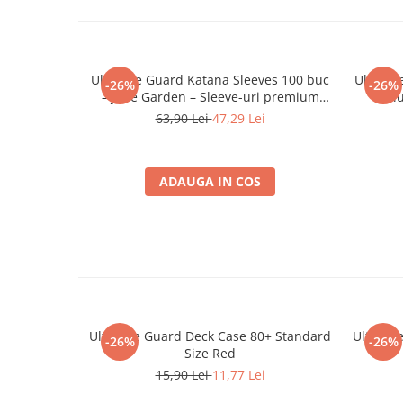
Minecraft
Carnetele
Dragon Ball
Ultimate Guard Katana Sleeves 100 buc
Ultimat
-26%
-26%
Pokemon
– Jade Garden – Sleeve-uri premium
– Bl
standard TCG
63,90 Lei
47,29 Lei
One Piece
Lord of The Rings
Naruto Shippuden
ADAUGA IN COS
Sailor Moon
Harry Potter
Star Trek
Fallout
Stranger Things
Ultimate Guard Deck Case 80+ Standard
Ultimat
-26%
-26%
Collectibles
Size Red
KPop Demon Hunters
15,90 Lei
11,77 Lei
Retro Arcade – Jocuri, Console si