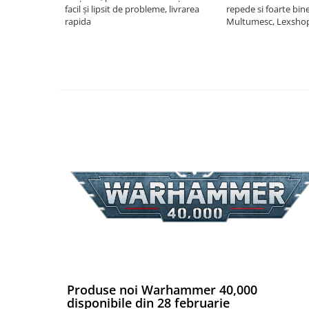
facil și lipsit de probleme, livrarea
repede si foarte bin
Puzzle 4000 piese
rapida
Multumesc, Lexsho
Puzzle 500 piese
4D Cityscape Time Puzzle
Puzzle 180 piese
Puzzle 12 piese
Educative
Puzzle 300 piese
Puzzle
Puzzle 70 piese
Puzzle cu 100 piese
Puzzle cu 200 piese
Puzzle XXL
Puzzle 2 in 1
Produse noi Warhammer 40,000
Puzzle 1000 piese panorama
disponibile din 28 februarie