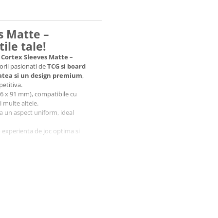
s Matte –
ile tale!
Cortex Sleeves Matte –
orii pasionati de
TCG si board
itatea si un design premium
,
etitiva.
6 x 91 mm), compatibile cu
i multe altele.
ra un aspect uniform, ideal
 experienta de joc optima si
vor pastra cartile protejate!
 cadou
, perfect pentru orice
rodusele oficiale din colectia
r mai tari produse geek & hobby.