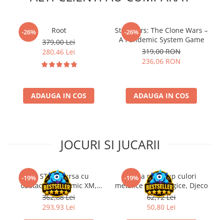
Riftbound singles
Gundam TCG
Root
Star Wars: The Clone Wars –
-26%
-26%
Puzzle
A Pandemic System Game
379,00 Lei
319,00 RON
Puzzle 1000 piese
280,46 Lei
236,06 RON
Accesorii pentru puzzle
Puzzle 3000 piese
ADAUGA IN COS
ADAUGA IN COS
Puzzle 2000 piese
Puzzle 1500 piese
Puzzle 20 piese
JOCURI SI JUCARII
Puzzle 60 piese
Puzzle 4 in 1
Puzzle 40 piese
Kit STEM Cursa cu
Trusa make-up culori
-19%
-19%
obstacole Dynamic XM,
metalice non alergice, Djeco
Puzzle 30 piese
Fischertechnik
362,88 Lei
62,72 Lei
Puzzle 120 piese
293,93 Lei
50,80 Lei
Puzzle 260 piese