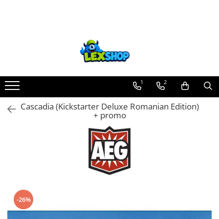
Toate Produsele
Board Games
Games Workshop
Board Games
1
2
Extensii boardgames
Cascadia (Kickstarter Deluxe Romanian Edition)
Card Games (jocuri cu carti)
+ promo
Extensii card games
Jocuri pentru toata familia
Party Games (jocuri de petrecere)
Jocuri pentru copii
Smart Games
-26%
Puzzle-uri logice
Jocuri cu miniaturi