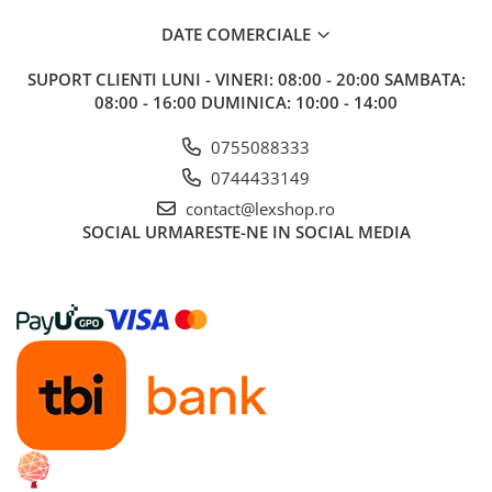
LEGO
DATE COMERCIALE
Cutii depozitare
SUPORT CLIENTI
LUNI - VINERI: 08:00 - 20:00 SAMBATA:
Decoratiuni si accesorii
08:00 - 16:00 DUMINICA: 10:00 - 14:00
Ghiozdane si rechizite
0755088333
Animal Crossing
0744433149
Lego Architecture
contact@lexshop.ro
Lego Art
SOCIAL
URMARESTE-NE IN SOCIAL MEDIA
Lego Boost
Lego Bluey
Lego City
Lego Classic
Lego Colectia Botanica
Lego Creator
Lego Creator Expert
Lego DC Super Heroes