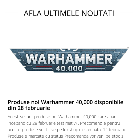
Paints & Tools
AFLA ULTIMELE NOUTATI
Starter Sets
Books and Codex
Accesorii
Figurine
Star Wars figurine
Friday The 13th
Marvel Univers
Figurine diverse
DC Univers
Produse noi Warhammer 40,000 disponibile
FUNKO POP!
din 28 februarie
One Piece
Acestea sunt produse noi Warhammer 40,000 care apar
Dragon Ball
incepand cu 28 februarie (estimativ) . Precomenzile pentru
aceste produse vor fi live pe lexshop.ro sambata, 14 februarie .
Anime
Produsele marcate cu status Precomanda vor veni pe stoc si