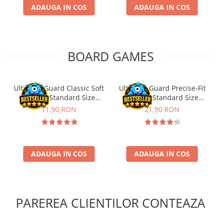
ADAUGA IN COS
ADAUGA IN COS
Puzzle 4000 piese
Puzzle 500 piese
4D Cityscape Time Puzzle
BOARD GAMES
Puzzle 180 piese
Puzzle 12 piese
Ultimate Guard Classic Soft
Ultimate Guard Precise-Fit
Educative
Sleeves Standard Size
Sleeves Standard Size
Puzzle 300 piese
Transparent (100)
Transparent (100)
11,90 RON
21,90 RON
Puzzle
Puzzle 70 piese
Puzzle cu 100 piese
ADAUGA IN COS
ADAUGA IN COS
Puzzle cu 200 piese
Puzzle XXL
Puzzle 2 in 1
PAREREA CLIENTILOR CONTEAZA
Puzzle 1000 piese panorama