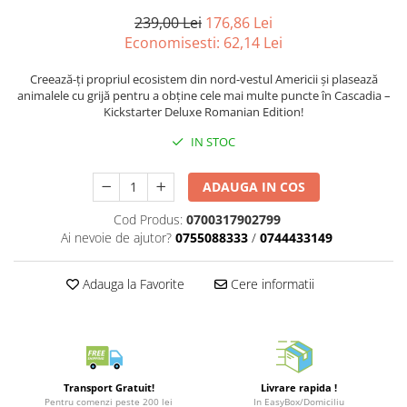
Merch Lex Hobby Store
239,00 Lei
176,86 Lei
Pop Culture
Economisesti:
62,14
Lei
Sepci
Creează-ți propriul ecosistem din nord-vestul Americii și plasează
Tricouri
animalele cu grijă pentru a obține cele mai multe puncte în Cascadia –
Kickstarter Deluxe Romanian Edition!
Postere
IN STOC
Geek Stuff
Figurine
ADAUGA IN COS
Cani/Pahare
Cod Produs:
0700317902799
Brelocuri
Ai nevoie de ajutor?
0755088333
/
0744433149
Plusuri si papusi
Adauga la Favorite
Cere informatii
Decoratiuni
Carti
Fesuri
Studio Ghibli/My Neighbor
Totoro/Kiki etc
Transport Gratuit!
Livrare rapida !
Pentru comenzi peste 200 lei
In EasyBox/Domiciliu