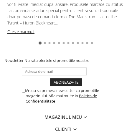
Gundam
vor fi livrate imediat dupa lansare. Produsele marcate cu status
La comanda se aduc special pentru client si sunt disponibile
Accesorii Gundam
doar pe baza de comanda ferma. The Maelstrom: Lair of the
Transformers
Tyrant – Huron Blackheart...
Modele Revell
Citeste mai mult
D&D si Alte RPG
Manuale
Figurine
Newsletter
Nu rata ofertele si promotiile noastre
Altele
Screens
Nolzur
Vreau sa primesc newsletter cu promotiile
Premium
magazinului. Afla mai multe in
Politica de
Board games
Confidentialitate
Harti
MAGAZINUL MEU
Teren
Alte RPG
CLIENTI