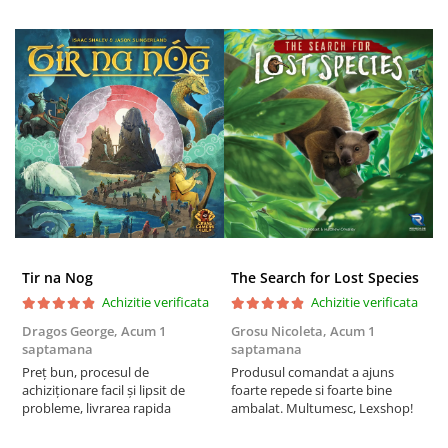
Puzzle 3D
Puzzle 8000 piese
Puzzle 150 piese
Puzzle 1000 piese fluorescent
Puzzle din lemn
Mandala
Puzzle 24 piese
Puzzle-uri metalice si logice
Puzzle 3 in 1
Tir na Nog
The Search for Lost Species
Puzzle 350 piese
Achizitie verificata
Achizitie verificata
Puzzle 275 piese
Dragos George,
Acum 1
Grosu Nicoleta,
Acum 1
Б
saptamana
saptamana
s
Puzzle 550 piese
Preț bun, procesul de
Produsul comandat a ajuns
5
Warhammer
achiziționare facil și lipsit de
foarte repede si foarte bine
probleme, livrarea rapida
ambalat. Multumesc, Lexshop!
Warhammer 40K
Age of Sigmar