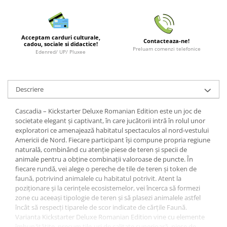
Minecraft
Carnetele
Dragon Ball
Acceptam carduri culturale,
Contacteaza-ne!
cadou, sociale si didactice!
Preluam comenzi telefonice
Pokemon
Edenred/ UP/ Pluxee
One Piece
Lord of The Rings
Descriere
Naruto Shippuden
Cascadia – Kickstarter Deluxe Romanian Edition este un joc de
Sailor Moon
societate elegant și captivant, în care jucătorii intră în rolul unor
Harry Potter
exploratori ce amenajează habitatul spectaculos al nord-vestului
Americii de Nord. Fiecare participant își compune propria regiune
Star Trek
naturală, combinând cu atenție piese de teren și specii de
animale pentru a obține combinații valoroase de puncte. În
Fallout
fiecare rundă, vei alege o pereche de tile de teren și token de
Stranger Things
faună, potrivind animalele cu habitatul potrivit. Atent la
poziționare și la cerințele ecosistemelor, vei încerca să formezi
Collectibles
zone cu aceeași tipologie de teren și să plasezi animalele astfel
încât să respecți tiparele de scor indicate de cărțile Faună.
KPop Demon Hunters
Varianta Kickstarter Deluxe Romanian Edition vine cu elemente
Retro Arcade – Jocuri, Console si
îmbunătățite, precum tile-uri de calitate superioară, piese de