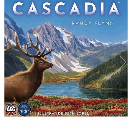
Battletech
Final Girl - solo game
Miniaturi Arkham Horror
Miniaturi HEROCLIX
Accesorii pentru boardgames
Protectii carti (Sleeves)
Playmats
Deck Boxes/Cutii pentru carti
Portofolii/ Clasoare pentru carti
The Army Painter
Organizatoare
Zaruri
Carti
Carti de joc
Alte produse Hobby