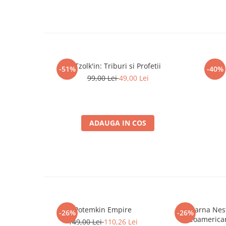
Minecraft
Carnetele
Dragon Ball
Pokemon
Tzolk'in: Triburi si Profetii
One Piece
-51%
-40%
99,00 Lei
49,00 Lei
Lord of The Rings
Naruto Shippuden
Sailor Moon
ADAUGA IN COS
Harry Potter
Star Trek
Fallout
Stranger Things
Collectibles
KPop Demon Hunters
Potemkin Empire
Iarna Nesf
-26%
-26%
Paleoamerican
149,00 Lei
110,26 Lei
Retro Arcade – Jocuri, Console si