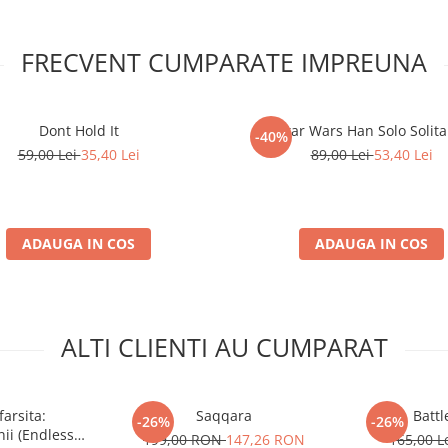
FRECVENT CUMPARATE IMPREUNA
Dont Hold It
Star Wars Han Solo Solita
-40%
59,00 Lei
35,40 Lei
89,00 Lei
53,40 Lei
ADAUGA IN COS
ADAUGA IN COS
ALTI CLIENTI AU CUMPARAT
arsita:
Saqqara
Battl
-26%
-26%
ii (Endless
199,00 RON
147,26 RON
165,00 L