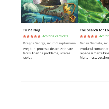
Riftbound singles
Gundam TCG
Puzzle
Puzzle 1000 piese
Tir na Nog
The Search for Lo
Accesorii pentru puzzle
Achizitie verificata
Achizit
Puzzle 3000 piese
Dragos George,
Acum 1 saptamana
Grosu Nicoleta,
Ac
Puzzle 2000 piese
Preț bun, procesul de achiziționare
Produsul comandat a
facil și lipsit de probleme, livrarea
repede si foarte bin
Puzzle 1500 piese
rapida
Multumesc, Lexsho
Puzzle 20 piese
Puzzle 60 piese
Puzzle 4 in 1
Puzzle 40 piese
Puzzle 30 piese
Puzzle 120 piese
Puzzle 260 piese