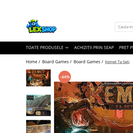
Toate Produsele
Board Games
Games Workshop
TOATE PRODUSELE
ACHIZIȚII PRIN SEAP
PRET 
Board Games
Extensii boardgames
Home /
Board Games /
Board Games /
Kemet Ta-Seti
Card Games (jocuri cu carti)
Extensii card games
-44%
Jocuri pentru toata familia
Party Games (jocuri de petrecere)
Jocuri pentru copii
Smart Games
Puzzle-uri logice
Jocuri cu miniaturi