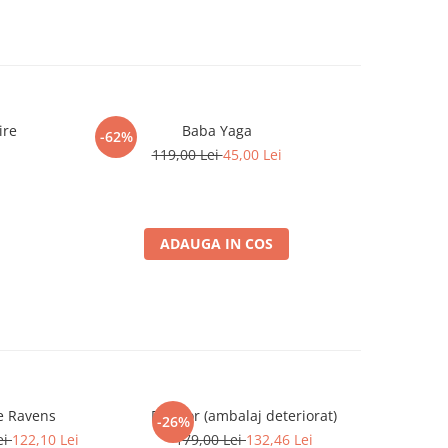
ire
Baba Yaga
Lost Ruins
-62%
-60%
119,00 Lei
45,00 Lei
ADAUGA IN COS
e Ravens
Praetor (ambalaj deteriorat)
S
-26%
-26%
ei
122,10 Lei
179,00 Lei
132,46 Lei
199,0