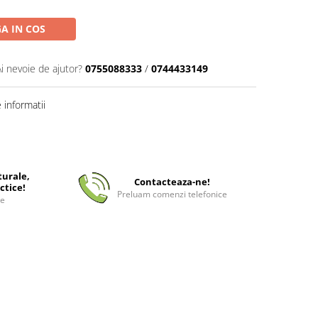
A IN COS
Ai nevoie de ajutor?
0755088333
/
0744433149
informatii
turale,
Contacteaza-ne!
ctice!
Preluam comenzi telefonice
ee