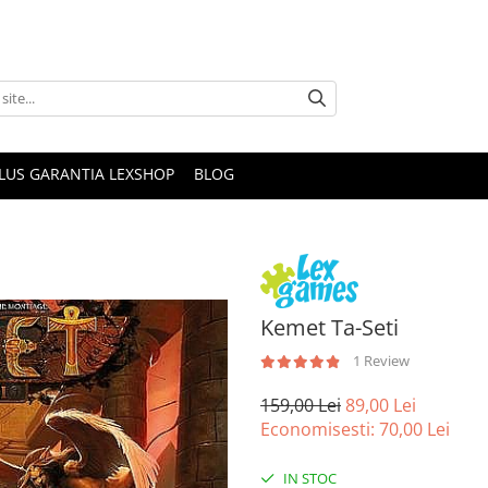
PLUS GARANTIA LEXSHOP
BLOG
Kemet Ta-Seti
1 Review
159,00 Lei
89,00 Lei
Economisesti:
70,00
Lei
IN STOC