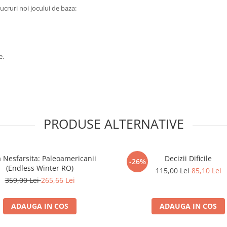
cruri noi jocului de baza:
e.
PRODUSE ALTERNATIVE
a Nesfarsita: Paleoamericanii
Decizii Dificile
-26%
(Endless Winter RO)
115,00 Lei
85,10 Lei
359,00 Lei
265,66 Lei
ADAUGA IN COS
ADAUGA IN COS