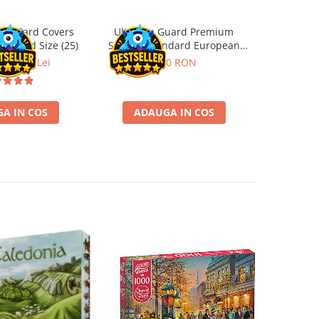
ard Card Covers
Ultimate Guard Premium
Gwent Playm
andard Size (25)
Sleeves Standard European
vari
Board Game Size (50)
ei
22,13 Lei
9,90 RON
129,00 
A IN COS
ADAUGA IN COS
VE