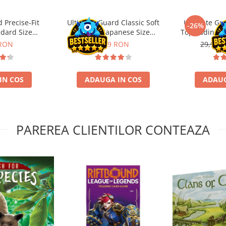
 Precise-Fit
Ultimate Guard Classic Soft
Ultimate Gu
-26%
ndard Size
Sleeves Japanese Size
Toploading St
nt (100)
Transparent (100)
 RON
9,99 RON
29,90 L
IN COS
ADAUGA IN COS
ADAUG
PAREREA CLIENTILOR CONTEAZA