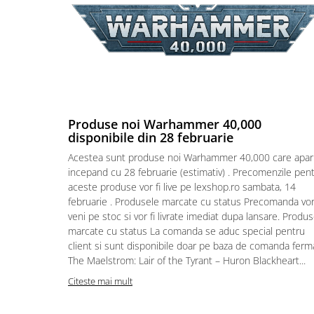
Puzzle 4000 piese
Puzzle 500 piese
4D Cityscape Time Puzzle
Puzzle 180 piese
Puzzle 12 piese
Produse noi Warhammer 40,000
Educative
disponibile din 28 februarie
Puzzle 300 piese
Acestea sunt produse noi Warhammer 40,000 care apar
incepand cu 28 februarie (estimativ) . Precomenzile pen
Puzzle
aceste produse vor fi live pe lexshop.ro sambata, 14
Puzzle 70 piese
februarie . Produsele marcate cu status Precomanda vo
Puzzle cu 100 piese
veni pe stoc si vor fi livrate imediat dupa lansare. Produ
marcate cu status La comanda se aduc special pentru
Puzzle cu 200 piese
client si sunt disponibile doar pe baza de comanda ferm
Puzzle XXL
The Maelstrom: Lair of the Tyrant – Huron Blackheart...
Puzzle 2 in 1
Citeste mai mult
Puzzle 1000 piese panorama