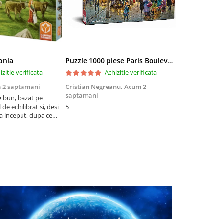
onia
Puzzle 1000 piese Paris Boulevard 30202 Cherry Pazzi
izitie verificata
Achizitie verificata
 2 saptamani
Cristian Negreanu,
Acum 2
Jalba Cosmi
saptamani
e bun, bazat pe
Cel mai bun p
de echilibrat si, desi
5
produsele pe 
la inceput, dupa ce
ambalat cu gr
ele il poti juca
drag! Foarte 