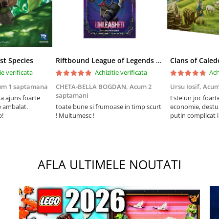
st Species
Riftbound League of Legends TCG Unleashed Booster Pack 14 Carti
Clans of Caled
ie verificata
Achizitie verificata
Ach
um 1 saptamana
CHETA-BELLA BOGDAN,
Acum 2
Ursu Iosif,
Acum
saptamani
 ajuns foarte
Este un joc foart
e ambalat.
toate bune si frumoase in timp scurt
economie, destul 
p!
! Multumesc !
putin complicat 
intelegi mecanism
foarte usor.
AFLA ULTIMELE NOUTATI