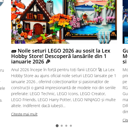
🧱 Noile seturi LEGO 2026 au sosit la Lex
Gu
Hobby Store! Descoperă lansările din 1
MG
ianuarie 2026 🎉
si
Anul 2026 începe în forță pentru toți fanii LEGO! 🚀 La Lex
Mo
tru
Hobby Store au ajuns oficial noile seturi LEGO lansate pe 1
pr
ianuarie 2026 , oferind colecționarilor și pasionaților de
pe
r
construcții o gamă impresionantă de modele noi din seriile
RG,
sele
preferate: LEGO Technic, LEGO Icons, LEGO Creator,
Gu
LEGO Friends, LEGO Harry Potter, LEGO NINJAGO și multe
mac
a.
altele. Indiferent dacă iubești...
Dif
dim
Citeste mai mult
Cit