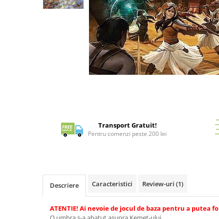
Battletech
Final Girl - solo game
Miniaturi Arkham Horror
Miniaturi HEROCLIX
Accesorii pentru boardgames
Protectii carti (Sleeves)
Playmats
Distribuie
pe
Deck Boxes/Cutii pentru carti
Facebook
Transport Gratuit!
Portofolii/ Clasoare pentru carti
Pentru comenzi peste 200 lei
The Army Painter
Organizatoare
Zaruri
Carti
Caracteristici
Review-uri
(1)
Descriere
Carti de joc
Alte produse Hobby
ATENTIE! Ai nevoie de jocul de baza pentru a putea fo
O umbra s-a abatut asupra Kemet-ului.