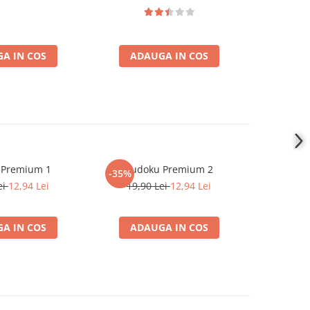
A IN COS
ADAUGA IN COS
ADA
 Premium 1
Sudoku Premium 2
Instrumen
-35%
-19%
l
ei
12,94 Lei
19,90 Lei
12,94 Lei
181,4
A IN COS
ADAUGA IN COS
ADA