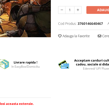
ADAUG
Cod Produs:
3760146640467
Adauga la Favorite
Cere 
Acceptam carduri cul
Livrare rapida !
cadou, sociale si dida
In EasyBox/Domiciliu
Edenred/ UP/ Plux
losi aceasta extensie.