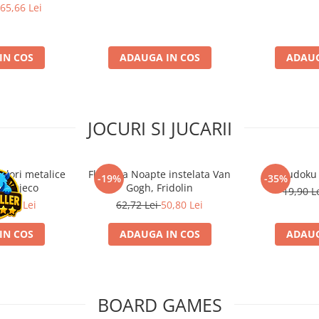
 RO)
65,66 Lei
IN COS
ADAUGA IN COS
ADAUG
JOCURI SI JUCARII
ulori metalice
Flasneta Noapte instelata Van
Sudoku
-19%
-35%
ce, Djeco
Gogh, Fridolin
19,90 L
0,80 Lei
62,72 Lei
50,80 Lei
IN COS
ADAUGA IN COS
ADAUG
BOARD GAMES