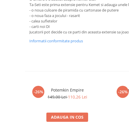
Merch Lex Hobby Store
Ta-Seti este prima extensie pentru Kemet si adauga unele lu
- o noua culoare de piramida cu cartonase de putere
Pop Culture
- o noua faza a jocului - rasarit
Sepci
- calea sufletelor
- carti noi DI
Tricouri
Jucatorii pot decide cu ce parti din aceasta extensie sa joac
Postere
Informatii conformitate produs
Geek Stuff
Figurine
Cani/Pahare
Brelocuri
Plusuri si papusi
Potemkin Empire
Iarn
Decoratiuni
-26%
-26%
149,00 Lei
110,26 Lei
Carti
Fesuri
Studio Ghibli/My Neighbor
ADAUGA IN COS
Totoro/Kiki etc