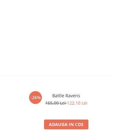
Battle Ravens
Prae
-26%
-26%
165,00 Lei
122,10 Lei
1
ADAUGA IN COS