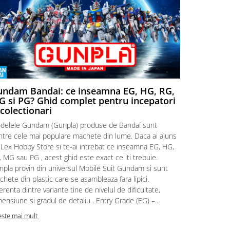
ndam Bandai: ce inseamna EG, HG, RG,
Aventuri
 si PG? Ghid complet pentru incepatori
Episodul
 colectionari
MonstruLex t
delele Gundam (Gunpla) produse de Bandai sunt
a suflat pes
intre cele mai populare machete din lume. Daca ai ajuns
la picioarele
 Lex Hobby Store si te-ai intrebat ce inseamna EG, HG,
era clar: com
 MG sau PG , acest ghid este exact ce iti trebuie.
eroii! 🧭 Mi
npla provin din universul Mobile Suit Gundam si sunt
titluri, ech
hete din plastic care se asambleaza fara lipici.
sau s-au tel
erenta dintre variante tine de nivelul de dificultate,
le impartase
ensiune si gradul de detaliu . Entry Grade (EG) –...
Citeste mai m
este mai mult