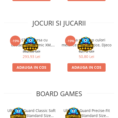
JOCURI SI JUCARII
Kit STEM Cursa cu
Trusa make-up culori
-19%
-19%
obstacole Dynamic XM,
metalice non alergice, Djeco
Fischertechnik
362,88 Lei
62,72 Lei
293,93 Lei
50,80 Lei
ADAUGA IN COS
ADAUGA IN COS
BOARD GAMES
Ultimate Guard Classic Soft
Ultimate Guard Precise-Fit
Sleeves Standard Size
Sleeves Standard Size