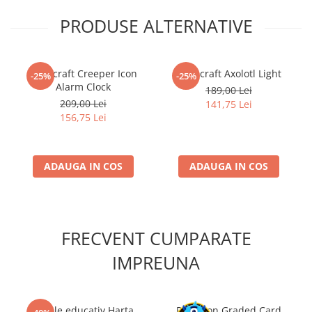
PRODUSE ALTERNATIVE
Minecraft Creeper Icon
Minecraft Axolotl Light
-25%
-25%
Alarm Clock
189,00 Lei
209,00 Lei
141,75 Lei
156,75 Lei
ADAUGA IN COS
ADAUGA IN COS
FRECVENT CUMPARATE
IMPREUNA
Puzzle educativ Harta
Pokemon Graded Card