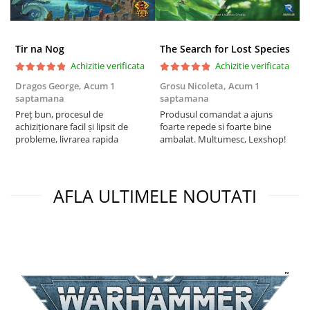
Tir na Nog
The Search for Lost Species
Achizitie verificata
Achizitie verificata
Dragos George,
Acum 1
Grosu Nicoleta,
Acum 1
Б
saptamana
saptamana
s
Preț bun, procesul de
Produsul comandat a ajuns
5
achiziționare facil și lipsit de
foarte repede si foarte bine
probleme, livrarea rapida
ambalat. Multumesc, Lexshop!
AFLA ULTIMELE NOUTATI