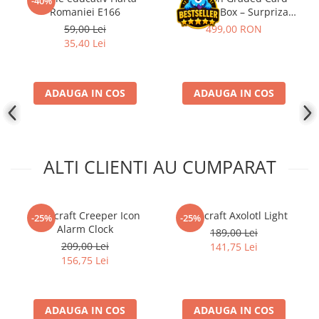
-40%
Romaniei E166
Mystery Box – Surpriza
perfecta pentru
59,00 Lei
499,00 RON
colectionari!
35,40 Lei
ADAUGA IN COS
ADAUGA IN COS
ALTI CLIENTI AU CUMPARAT
Minecraft Creeper Icon
Minecraft Axolotl Light
-25%
-25%
Alarm Clock
189,00 Lei
209,00 Lei
141,75 Lei
156,75 Lei
ADAUGA IN COS
ADAUGA IN COS