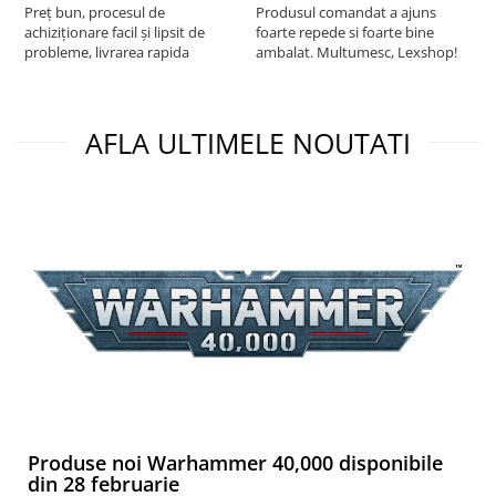
Preț bun, procesul de
Produsul comandat a ajuns
5
Paints & Tools
achiziționare facil și lipsit de
foarte repede si foarte bine
probleme, livrarea rapida
ambalat. Multumesc, Lexshop!
Starter Sets
Books and Codex
Accesorii
AFLA ULTIMELE NOUTATI
Figurine
Star Wars figurine
Friday The 13th
Marvel Univers
Figurine diverse
DC Univers
FUNKO POP!
One Piece
Dragon Ball
Produse noi Warhammer 40,000 disponibile
Anime
din 28 februarie