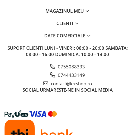
LEGO
MAGAZINUL MEU
Cutii depozitare
Decoratiuni si accesorii
CLIENTI
Ghiozdane si rechizite
DATE COMERCIALE
Animal Crossing
SUPORT CLIENTI
LUNI - VINERI: 08:00 - 20:00 SAMBATA:
Lego Architecture
08:00 - 16:00 DUMINICA: 10:00 - 14:00
Lego Art
0755088333
Lego Boost
0744433149
Lego Bluey
contact@lexshop.ro
Lego City
SOCIAL
URMARESTE-NE IN SOCIAL MEDIA
Lego Classic
Lego Colectia Botanica
Lego Creator
Lego Creator Expert
Lego DC Super Heroes