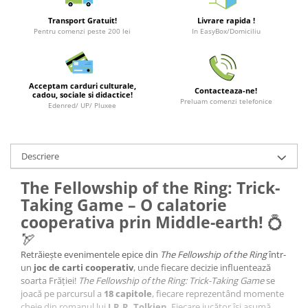
Minecraft
Transport Gratuit!
Livrare rapida !
Carnetele
Pentru comenzi peste 200 lei
In EasyBox/Domiciliu
Dragon Ball
Pokemon
Acceptam carduri culturale,
Contacteaza-ne!
One Piece
cadou, sociale si didactice!
Preluam comenzi telefonice
Edenred/ UP/ Pluxee
Lord of The Rings
Naruto Shippuden
Sailor Moon
Descriere
Harry Potter
The Fellowship of the Ring: Trick-
Star Trek
Taking Game – O calatorie
cooperativa prin Middle-earth!
💍
Fallout
🏹
Stranger Things
Retrăiește evenimentele epice din
The Fellowship of the Ring
într-
Collectibles
un
joc de carti cooperativ
, unde fiecare decizie influentează
soarta Frăției!
The Fellowship of the Ring: Trick-Taking Game
se
KPop Demon Hunters
joacă pe parcursul a
18 capitole
, fiecare reprezentând momente
Retro Arcade – Jocuri, Console si
cheie din romanul lui
J.R.R. Tolkien
. Fiecare jucător își asumă