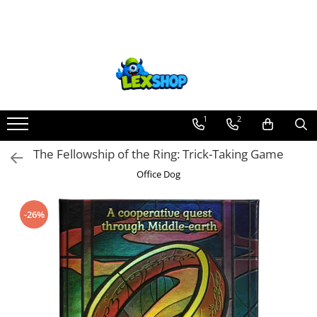
Toate Produsele
Board Games
Games Workshop
Board Games
1
2
Extensii boardgames
The Fellowship of the Ring: Trick-Taking Game
Card Games (jocuri cu carti)
Office Dog
Extensii card games
Jocuri pentru toata familia
-26%
Party Games (jocuri de petrecere)
Jocuri pentru copii
Smart Games
Puzzle-uri logice
Jocuri cu miniaturi