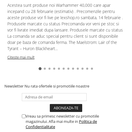
Gundam
Acestea sunt produse noi Warhammer 40,000 care apar
incepand cu 28 februarie (estimativ) . Precomenzile pentru
Accesorii Gundam
aceste produse vor fi live pe lexshop.ro sambata, 14 februarie .
Transformers
Produsele marcate cu status Precomanda vor veni pe stoc si
Modele Revell
vor fi livrate imediat dupa lansare. Produsele marcate cu status
La comanda se aduc special pentru client si sunt disponibile
D&D si Alte RPG
doar pe baza de comanda ferma. The Maelstrom: Lair of the
Manuale
Tyrant – Huron Blackheart...
Figurine
Citeste mai mult
Altele
Screens
Nolzur
Newsletter
Nu rata ofertele si promotiile noastre
Premium
Board games
Harti
Vreau sa primesc newsletter cu promotiile
Teren
magazinului. Afla mai multe in
Politica de
Confidentialitate
Alte RPG