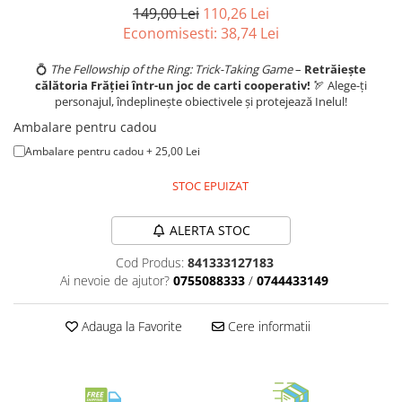
Merch Lex Hobby Store
149,00 Lei
110,26 Lei
Economisesti:
38,74
Lei
Pop Culture
Sepci
💍
The Fellowship of the Ring: Trick-Taking Game
–
Retrăiește
călătoria Frăției într-un joc de carti cooperativ!
🏹 Alege-ți
Tricouri
personajul, îndeplinește obiectivele și protejează Inelul!
Postere
Ambalare pentru cadou
Geek Stuff
Ambalare pentru cadou + 25,00 Lei
Figurine
STOC EPUIZAT
Cani/Pahare
Brelocuri
ALERTA STOC
Plusuri si papusi
Cod Produs:
841333127183
Ai nevoie de ajutor?
0755088333
/
0744433149
Decoratiuni
Carti
Adauga la Favorite
Cere informatii
Fesuri
Studio Ghibli/My Neighbor
Totoro/Kiki etc