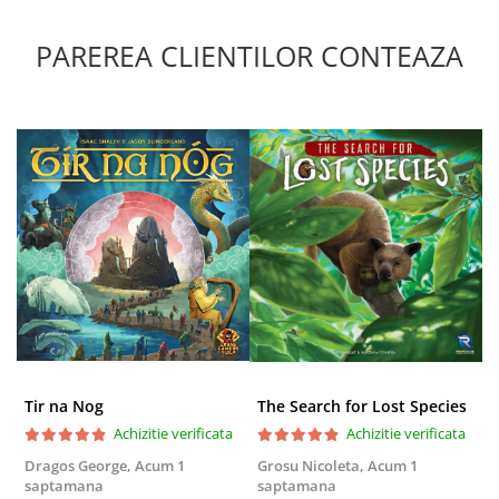
Puzzle 3D
PAREREA CLIENTILOR CONTEAZA
Puzzle 8000 piese
Puzzle 150 piese
Puzzle 1000 piese fluorescent
Puzzle din lemn
Mandala
Puzzle 24 piese
Puzzle-uri metalice si logice
Puzzle 3 in 1
Puzzle 350 piese
Puzzle 275 piese
Puzzle 550 piese
Tir na Nog
The Search for Lost Species
Warhammer
Achizitie verificata
Achizitie verificata
Warhammer 40K
Dragos George,
Acum 1
Grosu Nicoleta,
Acum 1
Б
saptamana
saptamana
s
Age of Sigmar