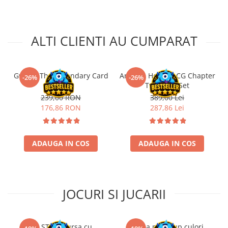
Riftbound singles
Gundam TCG
ALTI CLIENTI AU CUMPARAT
Puzzle
Puzzle 1000 piese
Accesorii pentru puzzle
Gwent: The Legendary Card
Arkham Horror LCG Chapter
-26%
-26%
Puzzle 3000 piese
Game!
Two Core Set
239,00 RON
389,00 Lei
Puzzle 2000 piese
176,86 RON
287,86 Lei
Puzzle 1500 piese
Puzzle 20 piese
ADAUGA IN COS
ADAUGA IN COS
Puzzle 60 piese
Puzzle 4 in 1
Puzzle 40 piese
JOCURI SI JUCARII
Puzzle 30 piese
Puzzle 120 piese
Kit STEM Cursa cu
Trusa make-up culori
Puzzle 260 piese