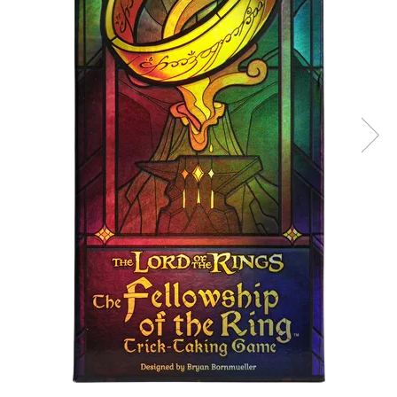
Battletech
Final Girl - solo game
Miniaturi Arkham Horror
Miniaturi HEROCLIX
Accesorii pentru boardgames
Protectii carti (Sleeves)
Playmats
Deck Boxes/Cutii pentru carti
Portofolii/ Clasoare pentru carti
The Army Painter
Organizatoare
Zaruri
Carti
Carti de joc
Alte produse Hobby