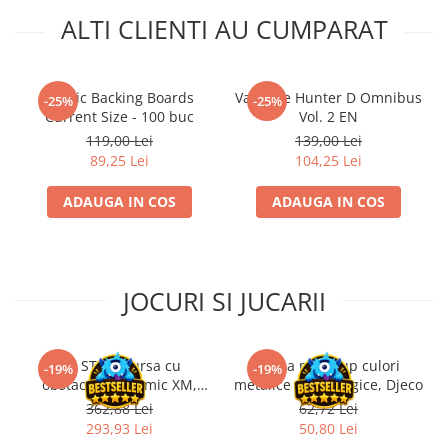
ALTI CLIENTI AU CUMPARAT
Comic Backing Boards
Vampire Hunter D Omnibus
-25%
-25%
Current Size - 100 buc
Vol. 2 EN
119,00 Lei
139,00 Lei
89,25 Lei
104,25 Lei
ADAUGA IN COS
ADAUGA IN COS
JOCURI SI JUCARII
Kit STEM Cursa cu
Trusa make-up culori
-19%
-19%
obstacole Dynamic XM,
metalice non alergice, Djeco
Fischertechnik
362,88 Lei
62,72 Lei
293,93 Lei
50,80 Lei