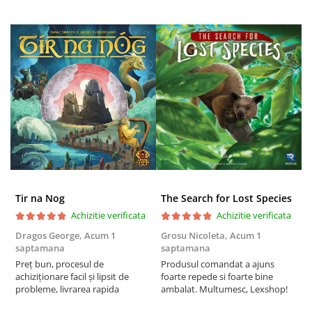
Tir na Nog
The Search for Lost Species
Achizitie verificata
Achizitie verificata
Dragos George,
Acum 1
Grosu Nicoleta,
Acum 1
Б
saptamana
saptamana
s
Preț bun, procesul de
Produsul comandat a ajuns
5
achiziționare facil și lipsit de
foarte repede si foarte bine
probleme, livrarea rapida
ambalat. Multumesc, Lexshop!