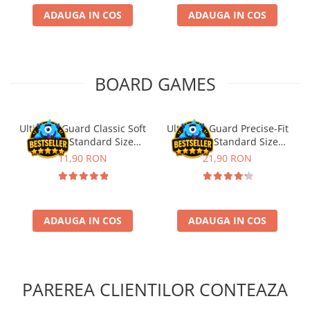
ADAUGA IN COS
ADAUGA IN COS
BOARD GAMES
Ultimate Guard Classic Soft
Ultimate Guard Precise-Fit
Sleeves Standard Size
Sleeves Standard Size
Transparent (100)
Transparent (100)
11,90 RON
21,90 RON
ADAUGA IN COS
ADAUGA IN COS
PAREREA CLIENTILOR CONTEAZA