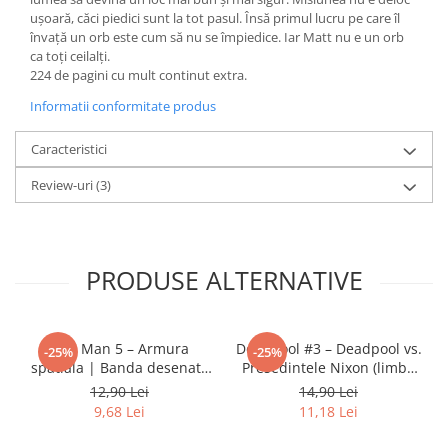
ușoară, căci piedici sunt la tot pasul. Însă primul lucru pe care îl
învață un orb este cum să nu se împiedice. Iar Matt nu e un orb
ca toți ceilalți.
224 de pagini cu mult continut extra.
Informatii conformitate produs
Caracteristici
Review-uri
(3)
PRODUSE ALTERNATIVE
Iron Man 5 – Armura
Deadpool #3 – Deadpool vs.
-25%
-25%
spatiala | Banda desenata
Presedintele Nixon (limba
Marvel (RO)
romana)
12,90 Lei
14,90 Lei
9,68 Lei
11,18 Lei