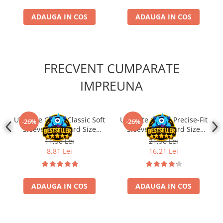
ADAUGA IN COS
ADAUGA IN COS
FRECVENT CUMPARATE
IMPREUNA
Ultimate Guard Classic Soft
Ultimate Guard Precise-Fit
-26%
-26%
Sleeves Standard Size
Sleeves Standard Size
Transparent (100)
Transparent (100)
11,90 Lei
21,90 Lei
8,81 Lei
16,21 Lei
ADAUGA IN COS
ADAUGA IN COS