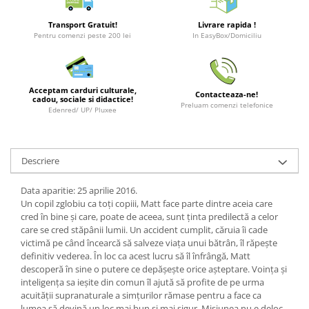
LEGO Wicked
Transport Gratuit!
Livrare rapida !
Pentru comenzi peste 200 lei
In EasyBox/Domiciliu
Lampi si brelocuri cu LED
Lenjerii de pat si textile
Recipiente alimentare
Acceptam carduri culturale,
Contacteaza-ne!
cadou, sociale si didactice!
Seturi emblematice
Preluam comenzi telefonice
Edenred/ UP/ Pluxee
Lego Editions
Lego Pokemon
Descriere
Lego Friends
LEGO Ninjago
Data aparitie: 25 aprilie 2016.
Un copil zglobiu ca toți copiii, Matt face parte dintre aceia care
cred în bine și care, poate de aceea, sunt ținta predilectă a celor
care se cred stăpânii lumii. Un accident cumplit, căruia îi cade
victimă pe când încearcă să salveze viața unui bătrân, îl răpește
definitiv vederea. În loc ca acest lucru să îl înfrângă, Matt
descoperă în sine o putere ce depășește orice așteptare. Voința și
inteligența sa ieșite din comun îl ajută să profite de pe urma
acuității supranaturale a simțurilor rămase pentru a face ca
lumea să devină un loc mai bun și mai sigur. Misiunea nu e deloc