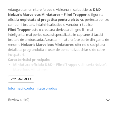
Minecraft
Adauga o amenintare feroce si vicleana in salbaticie cu
D&D
Carnetele
Nolzur’s Marvelous Miniatures – Flind Trapper
, o figurina
Dragon Ball
oficiala
nepictata si pregatita pentru pictura
, perfecta pentru
campanii brutale, intalniri salbatice si vanatori ritualice.
Pokemon
Flind Trapper
este o creatura derivata din gnolli – mai
inteligenta, mai periculoasa si specializata in capcane si tactici
One Piece
brutale de ambuscada. Aceasta miniatura face parte din gama de
Lord of The Rings
renume
Nolzur’s Marvelous Miniatures
, oferind o sculptura
detaliata, pregrunduita si usor de personalizat chiar si de catre
Naruto Shippuden
incepatori.
Sailor Moon
Caracteristici principale:
Miniatura oficiala D&D – Flind Trapper
, din seria Nolzur’s
Harry Potter
Marvelous Miniatures.
Pregatita pentru pictura (primed)
– fara necesitati
Star Trek
VEZI MAI MULT
suplimentare de pregatire.
Fallout
Detalii sculptate adanc
, pentru aplicare usoara si precisa a
Informatii conformitate produs
culorii.
Stranger Things
Design fioros si amenintator
, ideal pentru lideri gnoll,
Review-uri
salbaticiuni organizate sau capcane de jungla.
(0)
Collectibles
Asamblare minima necesara
, usor de integrat in orice
KPop Demon Hunters
sesiune.
Ideala pentru Dungeon Masters care doresc sa creeze intalniri cu
Retro Arcade – Jocuri, Console si