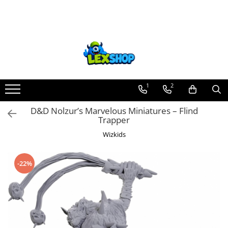
Toate Produsele
Board Games
Games Workshop
Board Games
1
2
Extensii boardgames
D&D Nolzur’s Marvelous Miniatures – Flind
Card Games (jocuri cu carti)
Trapper
Extensii card games
Wizkids
Jocuri pentru toata familia
Party Games (jocuri de petrecere)
-22%
Jocuri pentru copii
Smart Games
Puzzle-uri logice
Jocuri cu miniaturi