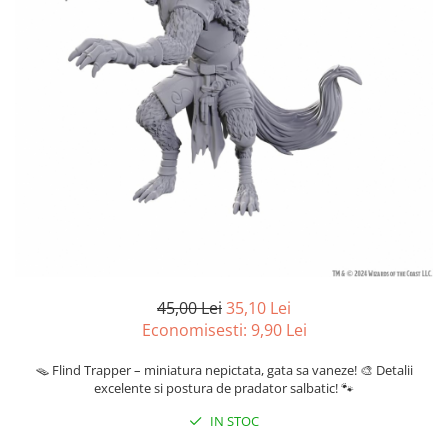
Battletech
Final Girl - solo game
Miniaturi Arkham Horror
Miniaturi HEROCLIX
Accesorii pentru boardgames
Protectii carti (Sleeves)
Playmats
Deck Boxes/Cutii pentru carti
Portofolii/ Clasoare pentru carti
The Army Painter
45,00 Lei
35,10 Lei
Organizatoare
Economisesti:
9,90
Lei
Zaruri
Carti
🪤 Flind Trapper – miniatura nepictata, gata sa vaneze! 🎨 Detalii
excelente si postura de pradator salbatic! 🐾
Carti de joc
IN STOC
Alte produse Hobby