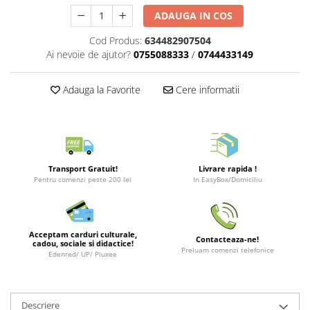
Merch Lex Hobby Store
ADAUGA IN COS
Pop Culture
Cod Produs:
634482907504
Sepci
Ai nevoie de ajutor?
0755088333
/
0744433149
Tricouri
Postere
Adauga la Favorite
Cere informatii
Geek Stuff
Figurine
Cani/Pahare
Transport Gratuit!
Livrare rapida !
Brelocuri
Pentru comenzi peste 200 lei
In EasyBox/Domiciliu
Plusuri si papusi
Decoratiuni
Acceptam carduri culturale,
Carti
Contacteaza-ne!
cadou, sociale si didactice!
Preluam comenzi telefonice
Edenred/ UP/ Pluxee
Fesuri
Studio Ghibli/My Neighbor
Totoro/Kiki etc
Descriere