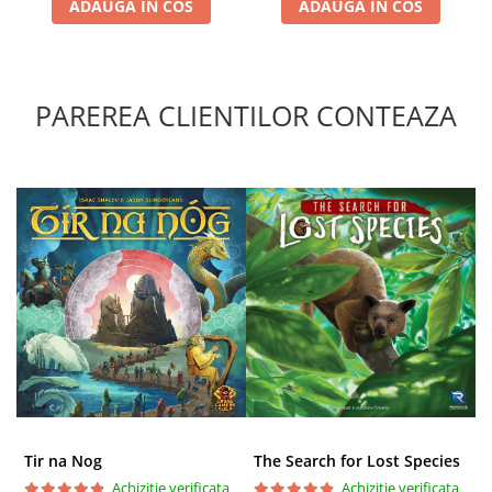
ADAUGA IN COS
ADAUGA IN COS
Puzzle 4000 piese
Puzzle 500 piese
4D Cityscape Time Puzzle
PAREREA CLIENTILOR CONTEAZA
Puzzle 180 piese
Puzzle 12 piese
Educative
Puzzle 300 piese
Puzzle
Puzzle 70 piese
Puzzle cu 100 piese
Puzzle cu 200 piese
Puzzle XXL
Puzzle 2 in 1
Tir na Nog
The Search for Lost Species
Puzzle 1000 piese panorama
Achizitie verificata
Achizitie verificata