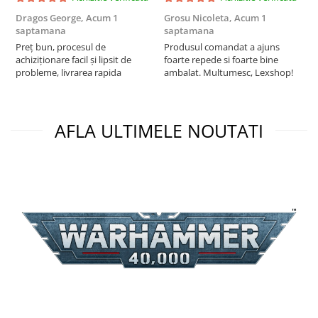
Puzzle 3D
Dragos George,
Acum 1
Grosu Nicoleta,
Acum 1
C
saptamana
saptamana
2
Puzzle 8000 piese
Preț bun, procesul de
Produsul comandat a ajuns
t
Puzzle 150 piese
achiziționare facil și lipsit de
foarte repede si foarte bine
s
probleme, livrarea rapida
ambalat. Multumesc, Lexshop!
Puzzle 1000 piese fluorescent
Puzzle din lemn
Mandala
AFLA ULTIMELE NOUTATI
Puzzle 24 piese
Puzzle-uri metalice si logice
Puzzle 3 in 1
Puzzle 350 piese
Puzzle 275 piese
Puzzle 550 piese
Warhammer
Warhammer 40K
Age of Sigmar