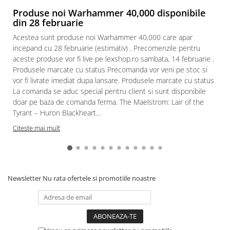
Produse noi Warhammer 40,000 disponibile
Paints & Tools
din 28 februarie
Starter Sets
Acestea sunt produse noi Warhammer 40,000 care apar
Books and Codex
incepand cu 28 februarie (estimativ) . Precomenzile pentru
aceste produse vor fi live pe lexshop.ro sambata, 14 februarie .
Accesorii
Produsele marcate cu status Precomanda vor veni pe stoc si
Figurine
vor fi livrate imediat dupa lansare. Produsele marcate cu status
Star Wars figurine
La comanda se aduc special pentru client si sunt disponibile
doar pe baza de comanda ferma. The Maelstrom: Lair of the
Friday The 13th
Tyrant – Huron Blackheart...
Marvel Univers
Citeste mai mult
Figurine diverse
DC Univers
FUNKO POP!
Newsletter
Nu rata ofertele si promotiile noastre
One Piece
Dragon Ball
Anime