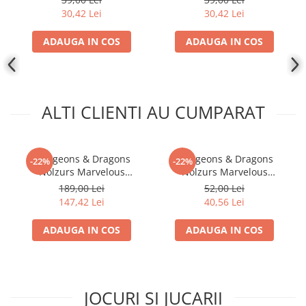
Goliath Fighter
Firbolg Druid
Disney Lorcana
30,42 Lei
30,42 Lei
Altered
ADAUGA IN COS
ADAUGA IN COS
Star Wars Unlimited
UniVersus CCG
Neverrift TCG
ALTI CLIENTI AU CUMPARAT
Riftbound League of Legends TCG
Hololive
Dungeons & Dragons
Dungeons & Dragons
Magic The Gathering TCG
-22%
-22%
Nolzurs Marvelous
Nolzurs Marvelous
One Piece Card Game
Miniatures: Adult White
Miniatures: Gas Spore
189,00 Lei
52,00 Lei
Dragon
Colectii Oficiale Topps si Panini si
147,42 Lei
40,56 Lei
altele
ADAUGA IN COS
ADAUGA IN COS
Final Fantasy
Grand Archive TCG
Alte TCG-uri
JOCURI SI JUCARII
Carti singles