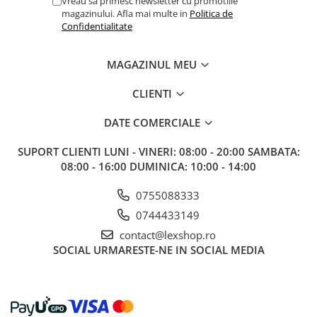
Vreau sa primesc newsletter cu promotiile
Gundam
magazinului. Afla mai multe in
Politica de
Confidentialitate
Accesorii Gundam
Transformers
MAGAZINUL MEU
Modele Revell
Figurine NECA
CLIENTI
D&D si Alte RPG
DATE COMERCIALE
Manuale
SUPORT CLIENTI
LUNI - VINERI: 08:00 - 20:00 SAMBATA:
Figurine
08:00 - 16:00 DUMINICA: 10:00 - 14:00
Altele
0755088333
Screens
0744433149
Nolzur
contact@lexshop.ro
Premium
SOCIAL
URMARESTE-NE IN SOCIAL MEDIA
Board games
Harti
Teren