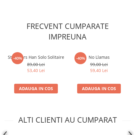
Accesorii Clasice
Book Nooks
Hello Kitty - Produse Oficiale
FRECVENT CUMPARATE
Sanrio
IMPREUNA
Comic Books (Benzi Desenate)
Trading Card Games
DragonBallZ
Star Wars Han Solo Solitaire
No Llamas
-40%
-40%
89,00 Lei
99,00 Lei
Yu-Gi-Oh!
53,40 Lei
59,40 Lei
Yu Gi Oh
Pokemon TCG
ADAUGA IN COS
ADAUGA IN COS
Accesorii TCG
Digimon Card Game
Cardfight!! Vanguard
ALTI CLIENTI AU CUMPARAT
Weis Schwarz
Flesh and Blood