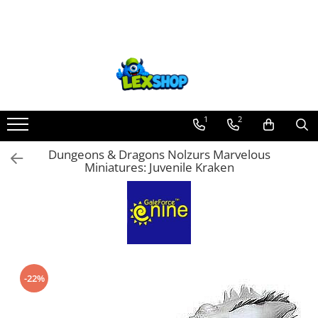
Toate Produsele
Board Games
Games Workshop
Board Games
1
2
Extensii boardgames
Dungeons & Dragons Nolzurs Marvelous
Card Games (jocuri cu carti)
Miniatures: Juvenile Kraken
Extensii card games
Jocuri pentru toata familia
Party Games (jocuri de petrecere)
Jocuri pentru copii
Smart Games
-22%
Puzzle-uri logice
Jocuri cu miniaturi