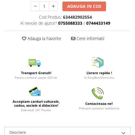
Merch Lex Hobby Store
ADAUGA IN COS
Pop Culture
Cod Produs:
634482902554
Sepci
Ai nevoie de ajutor?
0755088333
/
0744433149
Tricouri
Postere
Adauga la Favorite
Cere informatii
Geek Stuff
Figurine
Cani/Pahare
Transport Gratuit!
Livrare rapida !
Brelocuri
Pentru comenzi peste 200 lei
In EasyBox/Domiciliu
Plusuri si papusi
Decoratiuni
Acceptam carduri culturale,
Carti
Contacteaza-ne!
cadou, sociale si didactice!
Preluam comenzi telefonice
Edenred/ UP/ Pluxee
Fesuri
Studio Ghibli/My Neighbor
Totoro/Kiki etc
Descriere