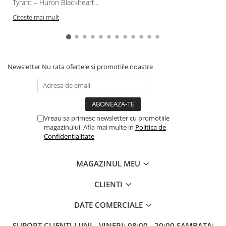
Tyrant – Huron Blackheart...
Paints & Tools
Citeste mai mult
Starter Sets
Books and Codex
Accesorii
Newsletter
Nu rata ofertele si promotiile noastre
Figurine
Star Wars figurine
Friday The 13th
Vreau sa primesc newsletter cu promotiile
Marvel Univers
magazinului. Afla mai multe in
Politica de
Figurine diverse
Confidentialitate
DC Univers
MAGAZINUL MEU
FUNKO POP!
One Piece
CLIENTI
Dragon Ball
DATE COMERCIALE
Anime
SUPORT CLIENTI
LUNI - VINERI: 08:00 - 20:00 SAMBATA: