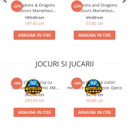
Disney Lorcana
Dungeons & Dragons
Dungeons and Dragons:
-22%
-22%
Nolzurs Marvelous
Nolzurs Marvelous
Altered
Miniatures: Adult White
Unpainted Miniatures -
189,00 Lei
69,00 Lei
Dragon
Triceratops
Star Wars Unlimited
147,42 Lei
53,82 Lei
UniVersus CCG
ADAUGA IN COS
ADAUGA IN COS
Neverrift TCG
Riftbound League of Legends TCG
Hololive
JOCURI SI JUCARII
Magic The Gathering TCG
One Piece Card Game
Kit STEM Cursa cu
Trusa make-up culori
-19%
-19%
Colectii Oficiale Topps si Panini si
obstacole Dynamic XM,
metalice non alergice, Djeco
altele
Fischertechnik
362,88 Lei
62,72 Lei
Final Fantasy
293,93 Lei
50,80 Lei
Grand Archive TCG
ADAUGA IN COS
ADAUGA IN COS
Alte TCG-uri
Carti singles