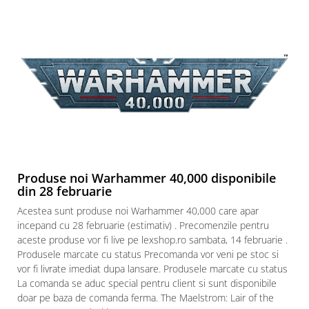
Puzzle 3D
Puzzle 8000 piese
Puzzle 150 piese
Puzzle 1000 piese fluorescent
Puzzle din lemn
Mandala
Puzzle 24 piese
Puzzle-uri metalice si logice
Produse noi Warhammer 40,000 disponibile
Puzzle 3 in 1
din 28 februarie
Puzzle 350 piese
Acestea sunt produse noi Warhammer 40,000 care apar
Puzzle 275 piese
incepand cu 28 februarie (estimativ) . Precomenzile pentru
aceste produse vor fi live pe lexshop.ro sambata, 14 februarie .
Puzzle 550 piese
Produsele marcate cu status Precomanda vor veni pe stoc si
Warhammer
vor fi livrate imediat dupa lansare. Produsele marcate cu status
La comanda se aduc special pentru client si sunt disponibile
Warhammer 40K
doar pe baza de comanda ferma. The Maelstrom: Lair of the
Age of Sigmar