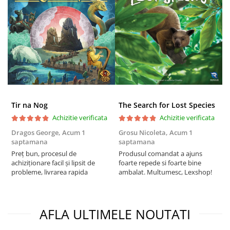
Puzzle 4000 piese
Puzzle 500 piese
4D Cityscape Time Puzzle
Puzzle 180 piese
Puzzle 12 piese
Educative
Tir na Nog
The Search for Lost Species
Puzzle 300 piese
Achizitie verificata
Achizitie verificata
Puzzle
Dragos George,
Acum 1
Grosu Nicoleta,
Acum 1
C
saptamana
saptamana
2
Puzzle 70 piese
Preț bun, procesul de
Produsul comandat a ajuns
t
Puzzle cu 100 piese
achiziționare facil și lipsit de
foarte repede si foarte bine
s
probleme, livrarea rapida
ambalat. Multumesc, Lexshop!
Puzzle cu 200 piese
Puzzle XXL
Puzzle 2 in 1
AFLA ULTIMELE NOUTATI
Puzzle 1000 piese panorama