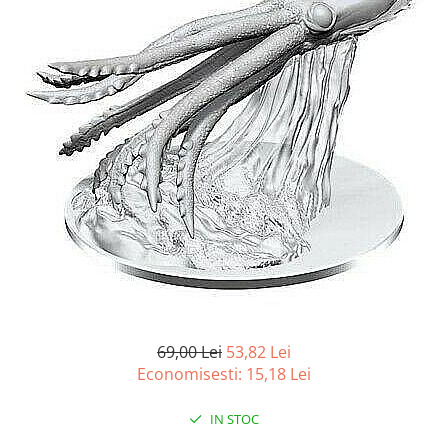
Battletech
Final Girl - solo game
Miniaturi Arkham Horror
Miniaturi HEROCLIX
Accesorii pentru boardgames
Protectii carti (Sleeves)
Playmats
Deck Boxes/Cutii pentru carti
Portofolii/ Clasoare pentru carti
The Army Painter
Organizatoare
Zaruri
69,00 Lei
53,82 Lei
Carti
Economisesti:
15,18
Lei
Carti de joc
IN STOC
Alte produse Hobby