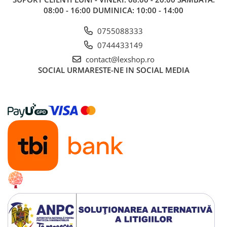
Gundam
08:00 - 16:00 DUMINICA: 10:00 - 14:00
Accesorii Gundam
0755088333
Transformers
0744433149
Modele Revell
contact@lexshop.ro
D&D si Alte RPG
SOCIAL
URMARESTE-NE IN SOCIAL MEDIA
Manuale
Figurine
Altele
Screens
Nolzur
Premium
Board games
Harti
Teren
Alte RPG