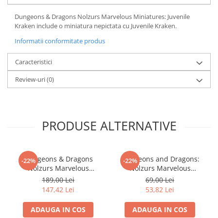
Minecraft
Dungeons & Dragons Nolzurs Marvelous Miniatures: Juvenile
Carnetele
Kraken include o miniatura nepictata cu Juvenile Kraken.
Dragon Ball
Informatii conformitate produs
Pokemon
Caracteristici
One Piece
Review-uri
(0)
Lord of The Rings
Naruto Shippuden
Sailor Moon
PRODUSE ALTERNATIVE
Harry Potter
Star Trek
Fallout
Dungeons & Dragons
Dungeons and Dragons:
-22%
-22%
Nolzurs Marvelous
Nolzurs Marvelous
Stranger Things
Miniatures: Adult White
Unpainted Miniatures -
189,00 Lei
69,00 Lei
Collectibles
Dragon
Triceratops
147,42 Lei
53,82 Lei
KPop Demon Hunters
ADAUGA IN COS
ADAUGA IN COS
Retro Arcade – Jocuri, Console si