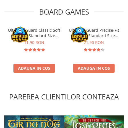
Riftbound singles
BOARD GAMES
Gundam TCG
Puzzle
Puzzle 1000 piese
Ultimate Guard Classic Soft
Ultimate Guard Precise-Fit
Sleeves Standard Size
Sleeves Standard Size
Accesorii pentru puzzle
Transparent (100)
Transparent (100)
11,90 RON
21,90 RON
Puzzle 3000 piese
Puzzle 2000 piese
Puzzle 1500 piese
ADAUGA IN COS
ADAUGA IN COS
Puzzle 20 piese
Puzzle 60 piese
Puzzle 4 in 1
PAREREA CLIENTILOR CONTEAZA
Puzzle 40 piese
Puzzle 30 piese
Puzzle 120 piese
Puzzle 260 piese