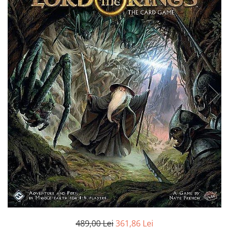
Battletech
Final Girl - solo game
Miniaturi Arkham Horror
Miniaturi HEROCLIX
Accesorii pentru boardgames
Protectii carti (Sleeves)
Playmats
Deck Boxes/Cutii pentru carti
Portofolii/ Clasoare pentru carti
The Army Painter
Organizatoare
Zaruri
Carti
Carti de joc
Alte produse Hobby
489,00 Lei
361,86 Lei