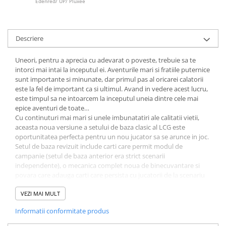
Edenred/ UP/ Pluxee
Minecraft
Carnetele
Dragon Ball
Descriere
Pokemon
Uneori, pentru a aprecia cu adevarat o poveste, trebuie sa te
One Piece
intorci mai intai la inceputul ei. Aventurile mari si fratiile puternice
sunt importante si minunate, dar primul pas al oricarei calatorii
Lord of The Rings
este la fel de important ca si ultimul. Avand in vedere acest lucru,
Naruto Shippuden
este timpul sa ne intoarcem la inceputul uneia dintre cele mai
epice aventuri de toate…
Sailor Moon
Cu continuturi mai mari si unele imbunatatiri ale calitatii vietii,
aceasta noua versiune a setului de baza clasic al LCG este
Harry Potter
oportunitatea perfecta pentru un nou jucator sa se arunce in joc.
Star Trek
Setul de baza revizuit include carti care permit modul de
campanie (setul de baza anterior era strict scenarii
Fallout
independente), o mecanica complet noua de binecuvantare si
povara care adauga carti care persista cu jucatorii de la scenariu
Stranger Things
la scenariu si suport complet pentru 4 jucatori in cutia de baza.
Collectibles
VEZI MAI MULT
KPop Demon Hunters
Informatii conformitate produs
Retro Arcade – Jocuri, Console si