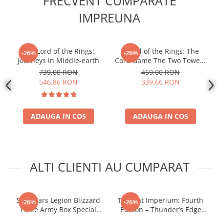
FRECVENT CUMPARATE
Disney Lorcana
IMPREUNA
Altered
Star Wars Unlimited
The Lord of the Rings:
- Lord of the Rings: The
-26%
-26%
UniVersus CCG
Journeys in Middle-earth
Card Game The Two Towers
Neverrift TCG
Saga Expansion
739,00 RON
459,00 RON
546,86 RON
339,66 RON
Riftbound League of Legends TCG
Hololive
Magic The Gathering TCG
ADAUGA IN COS
ADAUGA IN COS
One Piece Card Game
Colectii Oficiale Topps si Panini si
altele
ALTI CLIENTI AU CUMPARAT
Final Fantasy
Grand Archive TCG
Alte TCG-uri
Star Wars Legion Blizzard
Twilight Imperium: Fourth
-26%
-26%
Force Army Box Special
Edition – Thunder’s Edge
Carti singles
Edition Darth Vader
Expansion (EN)