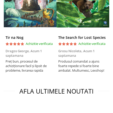
Puzzle 3D
Puzzle 8000 piese
Puzzle 150 piese
Puzzle 1000 piese fluorescent
Puzzle din lemn
Tir na Nog
The Search for Lost Species
Mandala
Achizitie verificata
Achizitie verificata
Puzzle 24 piese
Dragos George,
Acum 1
Grosu Nicoleta,
Acum 1
Б
saptamana
saptamana
s
Puzzle-uri metalice si logice
Preț bun, procesul de
Produsul comandat a ajuns
5
achiziționare facil și lipsit de
foarte repede si foarte bine
Puzzle 3 in 1
probleme, livrarea rapida
ambalat. Multumesc, Lexshop!
Puzzle 350 piese
Puzzle 275 piese
AFLA ULTIMELE NOUTATI
Puzzle 550 piese
Warhammer
Warhammer 40K
Age of Sigmar