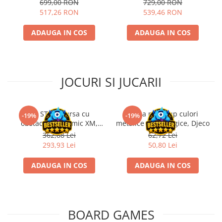
699,00 RON
729,00 RON
Riftbound singles
517,26 RON
539,46 RON
Gundam TCG
ADAUGA IN COS
ADAUGA IN COS
Puzzle
Puzzle 1000 piese
Accesorii pentru puzzle
JOCURI SI JUCARII
Puzzle 3000 piese
Puzzle 2000 piese
Puzzle 1500 piese
Kit STEM Cursa cu
Trusa make-up culori
-19%
-19%
obstacole Dynamic XM,
metalice non alergice, Djeco
Puzzle 20 piese
Fischertechnik
362,88 Lei
62,72 Lei
Puzzle 60 piese
293,93 Lei
50,80 Lei
Puzzle 4 in 1
ADAUGA IN COS
ADAUGA IN COS
Puzzle 40 piese
Puzzle 30 piese
Puzzle 120 piese
BOARD GAMES
Puzzle 260 piese