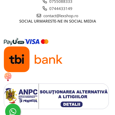
0755088333
LEGO
0744433149
Cutii depozitare
contact@lexshop.ro
Decoratiuni si accesorii
SOCIAL
URMARESTE-NE IN SOCIAL MEDIA
Ghiozdane si rechizite
Animal Crossing
Lego Architecture
Lego Art
Lego Boost
Lego Bluey
Lego City
Lego Classic
Lego Colectia Botanica
Lego Creator
Lego Creator Expert
Lego DC Super Heroes