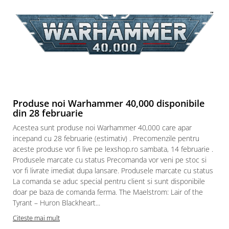
Paints & Tools
Starter Sets
Books and Codex
Accesorii
Figurine
Star Wars figurine
Produse noi Warhammer 40,000 disponibile
Friday The 13th
din 28 februarie
Marvel Univers
Acestea sunt produse noi Warhammer 40,000 care apar
Figurine diverse
incepand cu 28 februarie (estimativ) . Precomenzile pentru
aceste produse vor fi live pe lexshop.ro sambata, 14 februarie .
DC Univers
Produsele marcate cu status Precomanda vor veni pe stoc si
FUNKO POP!
vor fi livrate imediat dupa lansare. Produsele marcate cu status
La comanda se aduc special pentru client si sunt disponibile
One Piece
doar pe baza de comanda ferma. The Maelstrom: Lair of the
Dragon Ball
Tyrant – Huron Blackheart...
Anime
Citeste mai mult