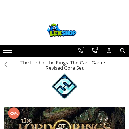
Toate Produsele
Board Games
Games Workshop
Board Games
1
2
Extensii boardgames
The Lord of the Rings: The Card Game –
Card Games (jocuri cu carti)
Revised Core Set
Extensii card games
Jocuri pentru toata familia
Party Games (jocuri de petrecere)
Jocuri pentru copii
Smart Games
-26%
Puzzle-uri logice
Jocuri cu miniaturi