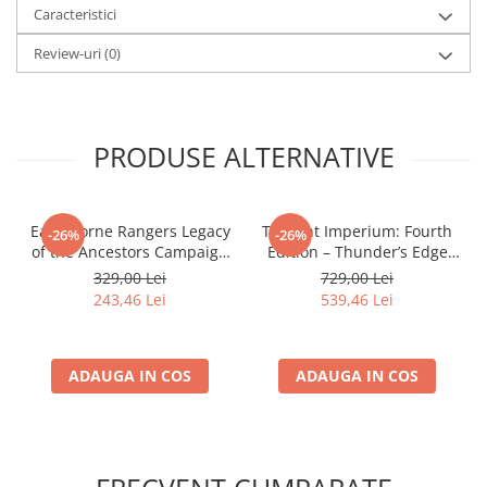
Caracteristici
Accesorii Clasice
Book Nooks
Review-uri
(0)
Hello Kitty - Produse Oficiale
Sanrio
Comic Books (Benzi Desenate)
PRODUSE ALTERNATIVE
Trading Card Games
DragonBallZ
Earthborne Rangers Legacy
Twilight Imperium: Fourth
Yu-Gi-Oh!
-26%
-26%
of the Ancestors Campaign
Edition – Thunder’s Edge
Yu Gi Oh
Expansion
Expansion (EN)
329,00 Lei
729,00 Lei
243,46 Lei
539,46 Lei
Pokemon TCG
Accesorii TCG
Digimon Card Game
ADAUGA IN COS
ADAUGA IN COS
Cardfight!! Vanguard
Weis Schwarz
Flesh and Blood