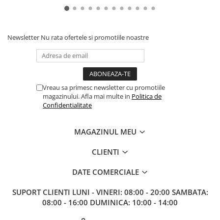
Gundam
Accesorii Gundam
Transformers
Newsletter
Nu rata ofertele si promotiile noastre
Modele Revell
D&D si Alte RPG
Manuale
Vreau sa primesc newsletter cu promotiile
Figurine
magazinului. Afla mai multe in
Politica de
Confidentialitate
Altele
Screens
MAGAZINUL MEU
Nolzur
Premium
CLIENTI
Board games
DATE COMERCIALE
Harti
SUPORT CLIENTI
LUNI - VINERI: 08:00 - 20:00 SAMBATA:
Teren
08:00 - 16:00 DUMINICA: 10:00 - 14:00
Alte RPG