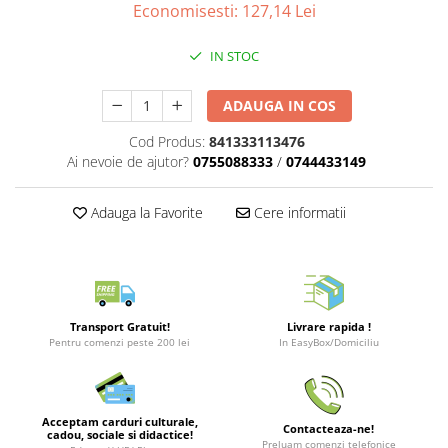
Merch Lex Hobby Store
Economisesti:
127,14
Lei
Pop Culture
IN STOC
Sepci
Tricouri
ADAUGA IN COS
Postere
Cod Produs:
841333113476
Geek Stuff
Ai nevoie de ajutor?
0755088333
/
0744433149
Figurine
Adauga la Favorite
Cere informatii
Cani/Pahare
Brelocuri
Plusuri si papusi
Decoratiuni
Transport Gratuit!
Livrare rapida !
Carti
Pentru comenzi peste 200 lei
In EasyBox/Domiciliu
Fesuri
Studio Ghibli/My Neighbor
Acceptam carduri culturale,
Totoro/Kiki etc
Contacteaza-ne!
cadou, sociale si didactice!
Preluam comenzi telefonice