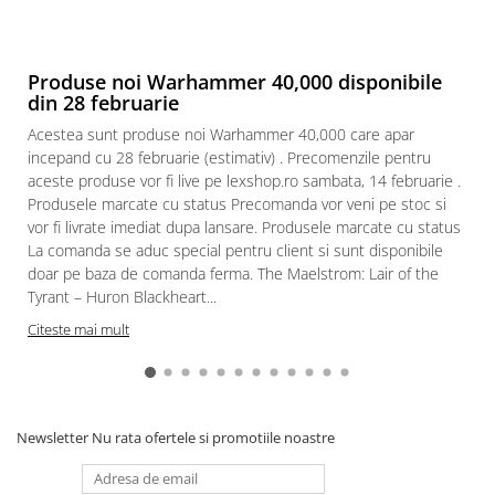
Paints & Tools
Starter Sets
Produse noi Warhammer 40,000 disponibile
Books and Codex
din 28 februarie
Accesorii
Acestea sunt produse noi Warhammer 40,000 care apar
incepand cu 28 februarie (estimativ) . Precomenzile pentru
Figurine
aceste produse vor fi live pe lexshop.ro sambata, 14 februarie .
Star Wars figurine
Produsele marcate cu status Precomanda vor veni pe stoc si
vor fi livrate imediat dupa lansare. Produsele marcate cu status
Friday The 13th
La comanda se aduc special pentru client si sunt disponibile
Marvel Univers
doar pe baza de comanda ferma. The Maelstrom: Lair of the
Tyrant – Huron Blackheart...
Figurine diverse
Citeste mai mult
DC Univers
FUNKO POP!
One Piece
Dragon Ball
Newsletter
Nu rata ofertele si promotiile noastre
Anime