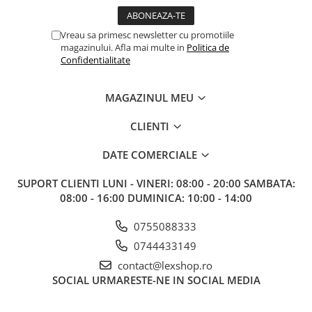
Gundam
Accesorii Gundam
Vreau sa primesc newsletter cu promotiile
Transformers
magazinului. Afla mai multe in
Politica de
Confidentialitate
Modele Revell
D&D si Alte RPG
MAGAZINUL MEU
Manuale
CLIENTI
Figurine
Altele
DATE COMERCIALE
Screens
SUPORT CLIENTI
LUNI - VINERI: 08:00 - 20:00 SAMBATA:
Nolzur
08:00 - 16:00 DUMINICA: 10:00 - 14:00
Premium
0755088333
Board games
0744433149
Harti
contact@lexshop.ro
Teren
SOCIAL
URMARESTE-NE IN SOCIAL MEDIA
Alte RPG