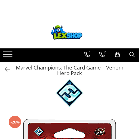
Toate Produsele
Board Games
Games Workshop
Board Games
1
2
Extensii boardgames
Marvel Champions: The Card Game – Venom
Card Games (jocuri cu carti)
Hero Pack
Extensii card games
Jocuri pentru toata familia
Party Games (jocuri de petrecere)
Jocuri pentru copii
Smart Games
-26%
Puzzle-uri logice
Jocuri cu miniaturi