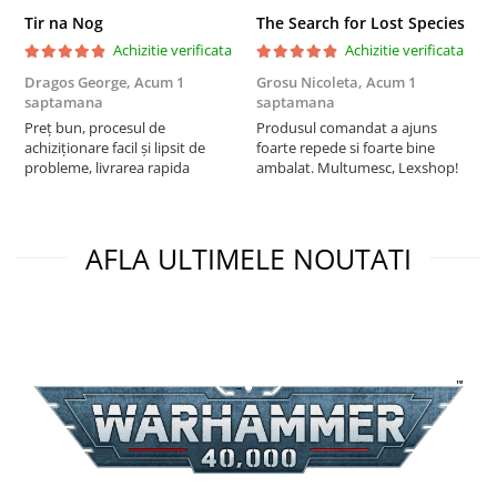
Puzzle 3D
Tir na Nog
The Search for Lost Species
Achizitie verificata
Achizitie verificata
Puzzle 8000 piese
Dragos George,
Acum 1
Grosu Nicoleta,
Acum 1
Б
Puzzle 150 piese
saptamana
saptamana
s
Puzzle 1000 piese fluorescent
Preț bun, procesul de
Produsul comandat a ajuns
5
achiziționare facil și lipsit de
foarte repede si foarte bine
Puzzle din lemn
probleme, livrarea rapida
ambalat. Multumesc, Lexshop!
Mandala
Puzzle 24 piese
AFLA ULTIMELE NOUTATI
Puzzle-uri metalice si logice
Puzzle 3 in 1
Puzzle 350 piese
Puzzle 275 piese
Puzzle 550 piese
Warhammer
Warhammer 40K
Age of Sigmar