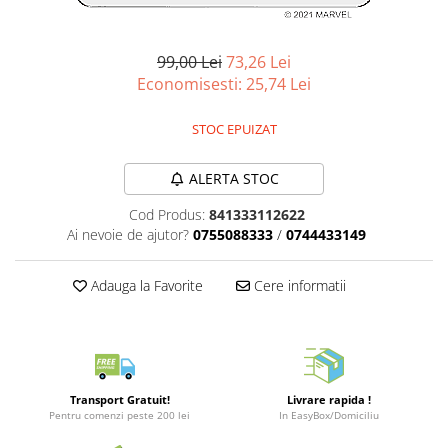
Merch Lex Hobby Store
Pop Culture
99,00 Lei
73,26 Lei
Sepci
Economisesti:
25,74
Lei
Tricouri
Postere
STOC EPUIZAT
Geek Stuff
ALERTA STOC
Figurine
Cod Produs:
841333112622
Cani/Pahare
Ai nevoie de ajutor?
0755088333
/
0744433149
Brelocuri
Plusuri si papusi
Adauga la Favorite
Cere informatii
Decoratiuni
Carti
Fesuri
Transport Gratuit!
Livrare rapida !
Studio Ghibli/My Neighbor
Pentru comenzi peste 200 lei
In EasyBox/Domiciliu
Totoro/Kiki etc