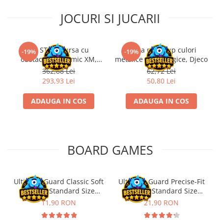
Riftbound singles
JOCURI SI JUCARII
Gundam TCG
Puzzle
Kit STEM Cursa cu
Trusa make-up culori
Puzzle 1000 piese
-19%
-19%
obstacole Dynamic XM,
metalice non alergice, Djeco
Accesorii pentru puzzle
Fischertechnik
362,88 Lei
62,72 Lei
293,93 Lei
50,80 Lei
Puzzle 3000 piese
Puzzle 2000 piese
ADAUGA IN COS
ADAUGA IN COS
Puzzle 1500 piese
Puzzle 20 piese
Puzzle 60 piese
BOARD GAMES
Puzzle 4 in 1
Puzzle 40 piese
Ultimate Guard Classic Soft
Ultimate Guard Precise-Fit
Puzzle 30 piese
Sleeves Standard Size
Sleeves Standard Size
Transparent (100)
Transparent (100)
11,90 RON
21,90 RON
Puzzle 120 piese
Puzzle 260 piese