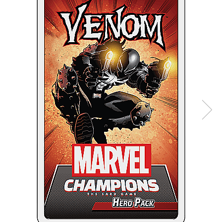
Battletech
Final Girl - solo game
Miniaturi Arkham Horror
Miniaturi HEROCLIX
Accesorii pentru boardgames
Protectii carti (Sleeves)
Playmats
Deck Boxes/Cutii pentru carti
Portofolii/ Clasoare pentru carti
The Army Painter
Organizatoare
Zaruri
Carti
Carti de joc
Alte produse Hobby