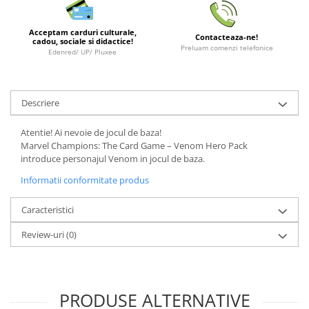
Minecraft
Carnetele
Acceptam carduri culturale,
Contacteaza-ne!
cadou, sociale si didactice!
Preluam comenzi telefonice
Dragon Ball
Edenred/ UP/ Pluxee
Pokemon
One Piece
Descriere
Lord of The Rings
Atentie! Ai nevoie de jocul de baza!
Naruto Shippuden
Marvel Champions: The Card Game – Venom Hero Pack
Sailor Moon
introduce personajul Venom in jocul de baza.
Harry Potter
Informatii conformitate produs
Star Trek
Caracteristici
Fallout
Review-uri
(0)
Stranger Things
Collectibles
KPop Demon Hunters
PRODUSE ALTERNATIVE
Retro Arcade – Jocuri, Console si