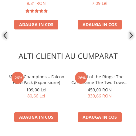
8,81 RON
7,09 Lei
Disney Lorcana
Altered
Star Wars Unlimited
ADAUGA IN COS
ADAUGA IN COS
UniVersus CCG
Neverrift TCG
Riftbound League of Legends TCG
ALTI CLIENTI AU CUMPARAT
Hololive
Magic The Gathering TCG
Marvel Champions – Falcon
- Lord of the Rings: The
-26%
-26%
One Piece Card Game
Hero Pack (Expansiune)
Card Game The Two Towers
Saga Expansion
Colectii Oficiale Topps si Panini si
109,00 Lei
459,00 RON
altele
80,66 Lei
339,66 RON
Final Fantasy
Grand Archive TCG
ADAUGA IN COS
ADAUGA IN COS
Alte TCG-uri
Carti singles