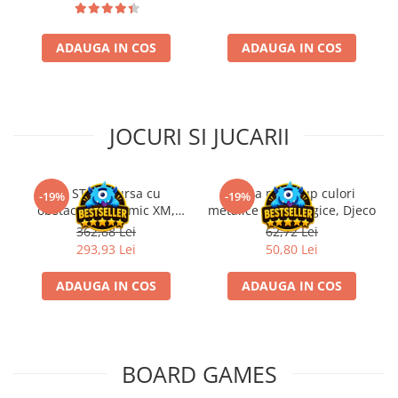
Riftbound singles
Gundam TCG
ADAUGA IN COS
ADAUGA IN COS
Puzzle
Puzzle 1000 piese
Accesorii pentru puzzle
JOCURI SI JUCARII
Puzzle 3000 piese
Puzzle 2000 piese
Kit STEM Cursa cu
Trusa make-up culori
-19%
-19%
Puzzle 1500 piese
obstacole Dynamic XM,
metalice non alergice, Djeco
Fischertechnik
362,88 Lei
62,72 Lei
Puzzle 20 piese
293,93 Lei
50,80 Lei
Puzzle 60 piese
ADAUGA IN COS
ADAUGA IN COS
Puzzle 4 in 1
Puzzle 40 piese
Puzzle 30 piese
BOARD GAMES
Puzzle 120 piese
Puzzle 260 piese