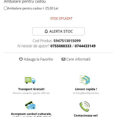
Ambalare pentru cadou
Merch Lex Hobby Store
Ambalare pentru cadou + 25,00 Lei
Pop Culture
Sepci
STOC EPUIZAT
Tricouri
ALERTA STOC
Postere
Cod Produs:
5947513015099
Geek Stuff
Ai nevoie de ajutor?
0755088333
/
0744433149
Figurine
Cani/Pahare
Adauga la Favorite
Cere informatii
Brelocuri
Plusuri si papusi
Decoratiuni
Transport Gratuit!
Livrare rapida !
Carti
Pentru comenzi peste 200 lei
In EasyBox/Domiciliu
Fesuri
Studio Ghibli/My Neighbor
Totoro/Kiki etc
Acceptam carduri culturale,
Contacteaza-ne!