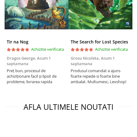
Puzzle 3D
Puzzle 8000 piese
Puzzle 150 piese
Puzzle 1000 piese fluorescent
Tir na Nog
The Search for Lost Species
Puzzle din lemn
Achizitie verificata
Achizitie verificata
Mandala
Dragos George,
Acum 1
Grosu Nicoleta,
Acum 1
C
Puzzle 24 piese
saptamana
saptamana
2
Preț bun, procesul de
Produsul comandat a ajuns
t
Puzzle-uri metalice si logice
achiziționare facil și lipsit de
foarte repede si foarte bine
s
Puzzle 3 in 1
probleme, livrarea rapida
ambalat. Multumesc, Lexshop!
Puzzle 350 piese
Puzzle 275 piese
AFLA ULTIMELE NOUTATI
Puzzle 550 piese
Warhammer
Warhammer 40K
Age of Sigmar