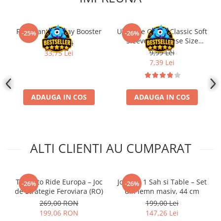
Disney Lorcana
Altered
Final Fantasy Play Booster
Ultimate Guard Classic Soft
-25%
-26%
Star Wars Unlimited
Sleeves Japanese Size
45,00 Lei
Transparent (100)
9,99 Lei
33,75 Lei
UniVersus CCG
7,39 Lei
Neverrift TCG
Riftbound League of Legends TCG
ADAUGA IN COS
ADAUGA IN COS
Hololive
Magic The Gathering TCG
One Piece Card Game
ALTI CLIENTI AU CUMPARAT
Colectii Oficiale Topps si Panini si
altele
Final Fantasy
Ticket to Ride Europa – Joc
Joc 2 in 1 Sah si Table – Set
-26%
-26%
Grand Archive TCG
de Strategie Feroviara (RO)
din lemn masiv, 44 cm
Alte TCG-uri
269,00 RON
199,00 Lei
199,06 RON
147,26 Lei
Carti singles