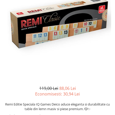
Battletech
Final Girl - solo game
Miniaturi Arkham Horror
Miniaturi HEROCLIX
Accesorii pentru boardgames
Protectii carti (Sleeves)
Playmats
Deck Boxes/Cutii pentru carti
Portofolii/ Clasoare pentru carti
The Army Painter
Organizatoare
Zaruri
119,00 Lei
88,06 Lei
Carti
Economisesti:
30,94
Lei
Carti de joc
Remi Editie Speciala IQ Games Deico aduce eleganta si durabilitate cu
table din lemn masiv si piese premium. 🎲✨
Alte produse Hobby