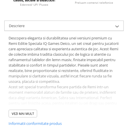
cadou, sociale si didactice!
Minecraft
Preluam comenzi telefonice
Edenred/ UP/ Pluxee
Carnetele
Dragon Ball
Descriere
Pokemon
Descopera eleganta si durabilitatea unei versiuni premium cu
One Piece
Remi Editie Speciala IQ Games Deico, un set creat pentru jucatorii
Lord of The Rings
care apreciaza calitatea si experienta autentica de joc. Acest Remi
de colectie imbina traditia clasicului joc de logica si atentie cu
Naruto Shippuden
rafinamentul tablelor din lemn masiv, finisate impecabil pentru
Sailor Moon
stabilitate si confort in timpul partidelor. Piesele sunt atent
realizate, bine proportionate si rezistente, oferind fluiditate in
Harry Potter
manipulare si claritate vizuala, astfel incat fiecare runda sa fie
usoara, placuta si competitiva.
Star Trek
Acest set special transforma fiecare partida de Remi intr-un
Fallout
moment memorabil alaturi de familie sau de prieteni, indiferent
daca alegi varianta American, Sabra sau International. Perfect
Stranger Things
pentru seri linistite acasa, pentru intalniri cu cei dragi sau pentru
momente de relaxare, Remi Editie Speciala devine un companion
Collectibles
ideal in orice ocazie. Datorita calitatii superioare, este un set ce
VEZI MAI MULT
KPop Demon Hunters
poate fi folosit ani la rand, ramanand un joc preferat pentru
Informatii conformitate produs
generatii intregi.
Retro Arcade – Jocuri, Console si