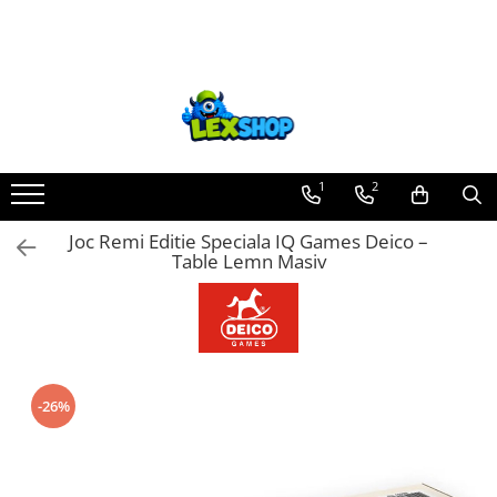
Toate Produsele
Board Games
Games Workshop
Board Games
1
2
Extensii boardgames
Joc Remi Editie Speciala IQ Games Deico –
Card Games (jocuri cu carti)
Table Lemn Masiv
Extensii card games
Jocuri pentru toata familia
Party Games (jocuri de petrecere)
Jocuri pentru copii
-26%
Smart Games
Puzzle-uri logice
Jocuri cu miniaturi