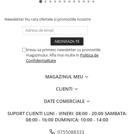
Gundam
Accesorii Gundam
Newsletter
Nu rata ofertele si promotiile noastre
Transformers
Modele Revell
D&D si Alte RPG
Manuale
Vreau sa primesc newsletter cu promotiile
magazinului. Afla mai multe in
Politica de
Figurine
Confidentialitate
Altele
Screens
MAGAZINUL MEU
Nolzur
CLIENTI
Premium
DATE COMERCIALE
Board games
Harti
SUPORT CLIENTI
LUNI - VINERI: 08:00 - 20:00 SAMBATA:
08:00 - 16:00 DUMINICA: 10:00 - 14:00
Teren
Alte RPG
0755088333