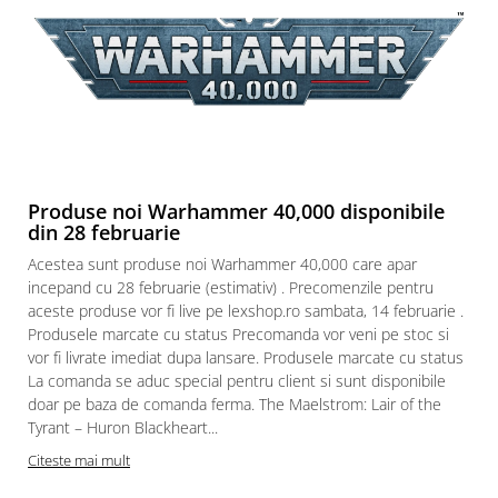
Paints & Tools
Starter Sets
Books and Codex
Accesorii
Figurine
Star Wars figurine
Produse noi Warhammer 40,000 disponibile
din 28 februarie
Friday The 13th
Acestea sunt produse noi Warhammer 40,000 care apar
Marvel Univers
incepand cu 28 februarie (estimativ) . Precomenzile pentru
Figurine diverse
aceste produse vor fi live pe lexshop.ro sambata, 14 februarie .
Produsele marcate cu status Precomanda vor veni pe stoc si
DC Univers
vor fi livrate imediat dupa lansare. Produsele marcate cu status
FUNKO POP!
La comanda se aduc special pentru client si sunt disponibile
doar pe baza de comanda ferma. The Maelstrom: Lair of the
One Piece
Tyrant – Huron Blackheart...
Dragon Ball
Citeste mai mult
Anime