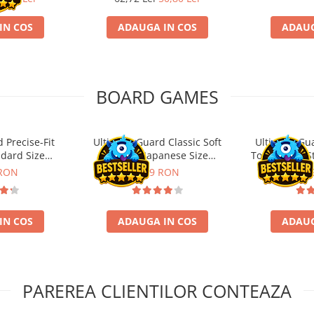
IN COS
ADAUGA IN COS
ADAUG
BOARD GAMES
 Precise-Fit
Ultimate Guard Classic Soft
Ultimate Gu
ndard Size
Sleeves Japanese Size
Toploading St
nt (100)
Transparent (100)
 RON
9,99 RON
29,
IN COS
ADAUGA IN COS
ADAUG
PAREREA CLIENTILOR CONTEAZA