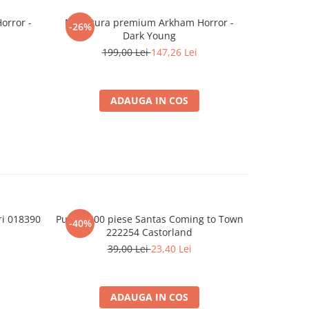
orror -
Miniatura premium Arkham Horror -
Miniatur
-26%
-26%
Dark Young
199,00 Lei
147,26 Lei
1
ADAUGA IN COS
ri 018390
Puzzle 200 piese Santas Coming to Town
DragonBal
-40%
-25%
222254 Castorland
Warrior Se
39,00 Lei
23,40 Lei
2
ADAUGA IN COS