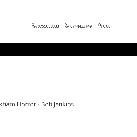
0755088333
0744433149
0,00
kham Horror - Bob Jenkins