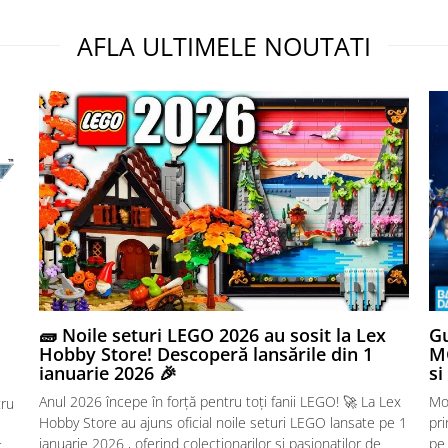
AFLA ULTIMELE NOUTATI
🧱 Noile seturi LEGO 2026 au sosit la Lex
Gu
Hobby Store! Descoperă lansările din 1
MG
ianuarie 2026 🎉
si
Anul 2026 începe în forță pentru toți fanii LEGO! 🚀 La Lex
Mo
tru
Hobby Store au ajuns oficial noile seturi LEGO lansate pe 1
pr
ianuarie 2026 , oferind colecționarilor și pasionaților de
pe
r