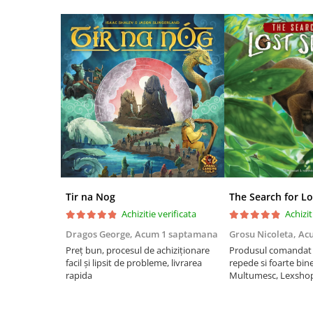
Riftbound singles
Gundam TCG
Puzzle
Puzzle 1000 piese
Accesorii pentru puzzle
Puzzle 3000 piese
Puzzle 2000 piese
Puzzle 1500 piese
Puzzle 20 piese
Tir na Nog
The Search for Lo
Puzzle 60 piese
Achizitie verificata
Achizit
Puzzle 4 in 1
Dragos George,
Acum 1 saptamana
Grosu Nicoleta,
Ac
Puzzle 40 piese
Preț bun, procesul de achiziționare
Produsul comandat a
facil și lipsit de probleme, livrarea
repede si foarte bin
Puzzle 30 piese
rapida
Multumesc, Lexsho
Puzzle 120 piese
Puzzle 260 piese