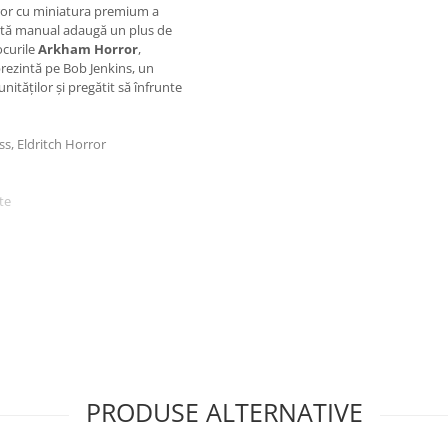
ror cu miniatura premium a
ctată manual adaugă un plus de
ocurile
Arkham Horror
,
eprezintă pe Bob Jenkins, un
ităților și pregătit să înfrunte
, Eldritch Horror
te
 jocurilor tale preferate.
 oferă un aspect premium.
 ai universului Arkham Horror.
PRODUSE ALTERNATIVE