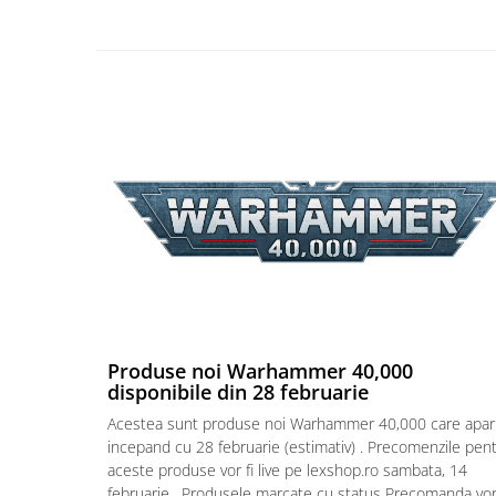
Puzzle 4000 piese
Puzzle 500 piese
4D Cityscape Time Puzzle
Puzzle 180 piese
Puzzle 12 piese
Educative
Puzzle 300 piese
Puzzle
Puzzle 70 piese
Puzzle cu 100 piese
Produse noi Warhammer 40,000
Puzzle cu 200 piese
disponibile din 28 februarie
Puzzle XXL
Acestea sunt produse noi Warhammer 40,000 care apar
Puzzle 2 in 1
incepand cu 28 februarie (estimativ) . Precomenzile pen
aceste produse vor fi live pe lexshop.ro sambata, 14
Puzzle 1000 piese panorama
februarie . Produsele marcate cu status Precomanda vo