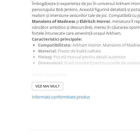
Merch Lex Hobby Store
Îmbogățește-ți experiența de joc în universul Arkham Hor
personajului Bob Jenkins. Această figurină detaliată și pi
Pop Culture
realism și imersiune sesiunilor tale de joc. Compatibilă cu j
Sepci
Mansions of Madness
și
Eldritch Horror
, miniatura îl r
vânzător ambițios și descurcăreț, mereu în căutarea oportun
Tricouri
forțele întunecate care amenință orașul Arkham.
Caracteristici principale:
Postere
Compatibilitate:
Arkham Horror, Mansions of Madness
Geek Stuff
Material:
Plastic de înaltă calitate
Finisaj:
Pictată manual pentru detalii autentice
Figurine
Dimensiuni:
Scară standard pentru jocurile de societa
Cani/Pahare
Conținut pachet:
Brelocuri
1 miniatură premium Bob Jenkins
VEZI MAI MULT
Plusuri si papusi
Beneficii pentru jucători:
Informatii conformitate produs
Decoratiuni
Imersiune sporită:
Adaugă profunzime vizuală și tactilă
Calitate superioară:
Detaliile fine și pictura manuală
Carti
Cadou ideal:
Perfectă pentru colecționari și pasionați
Fesuri
Studio Ghibli/My Neighbor
Totoro/Kiki etc