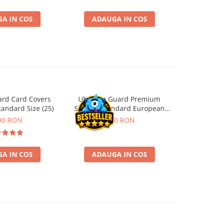
A IN COS
ADAUGA IN COS
ADA
ard Card Covers
Ultimate Guard Premium
Gwent Playm
andard Size (25)
Sleeves Standard European
vari
Board Game Size (50)
90 RON
9,90 RON
129,00 
A IN COS
ADAUGA IN COS
VE