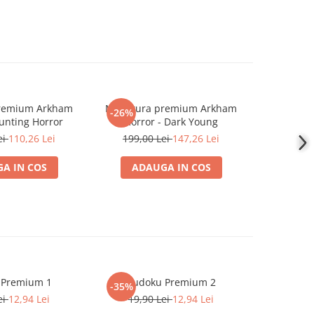
premium Arkham
Miniatura premium Arkham
Miniatur
-26%
-26%
unting Horror
Horror - Dark Young
Horror 
ei
110,26 Lei
199,00 Lei
147,26 Lei
199,0
A IN COS
ADAUGA IN COS
ADA
 Premium 1
Sudoku Premium 2
Instrumen
-35%
-19%
l
ei
12,94 Lei
19,90 Lei
12,94 Lei
181,4