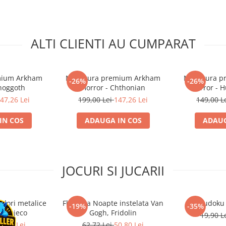
ALTI CLIENTI AU CUMPARAT
mium Arkham
Miniatura premium Arkham
Miniatura 
-26%
-26%
Shoggoth
Horror - Chthonian
Horror - H
47,26 Lei
199,00 Lei
147,26 Lei
149,00 L
IN COS
ADAUGA IN COS
ADAUG
JOCURI SI JUCARII
ulori metalice
Flasneta Noapte instelata Van
Sudoku
-19%
-35%
ce, Djeco
Gogh, Fridolin
19,90 L
0,80 Lei
62,72 Lei
50,80 Lei