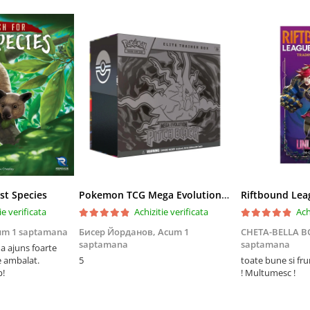
st Species
Pokemon TCG Mega Evolution Pitch Black Elite Trainer Box
ie verificata
Achizitie verificata
Ach
um 1 saptamana
Бисер Йорданов,
Acum 1
CHETA-BELLA 
saptamana
saptamana
 ajuns foarte
e ambalat.
5
toate bune si fr
p!
! Multumesc !