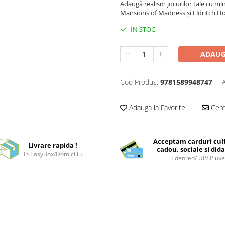
Adaugă realism jocurilor tale cu m
Mansions of Madness și Eldritch Ho
IN STOC
ADAUG
Cod Produs:
9781589948747
Adauga la Favorite
Cere 
Acceptam carduri cul
Livrare rapida !
cadou, sociale si dida
In EasyBox/Domiciliu
Edenred/ UP/ Plux