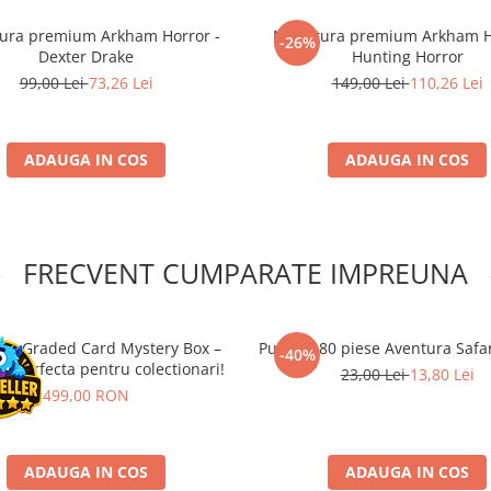
tura premium Arkham Horror -
Miniatura premium Arkham H
-26%
Dexter Drake
Hunting Horror
99,00 Lei
73,26 Lei
149,00 Lei
110,26 Lei
ADAUGA IN COS
ADAUGA IN COS
FRECVENT CUMPARATE IMPREUNA
n Graded Card Mystery Box –
Puzzle 180 piese Aventura Safa
-40%
a perfecta pentru colectionari!
23,00 Lei
13,80 Lei
499,00 RON
ADAUGA IN COS
ADAUGA IN COS