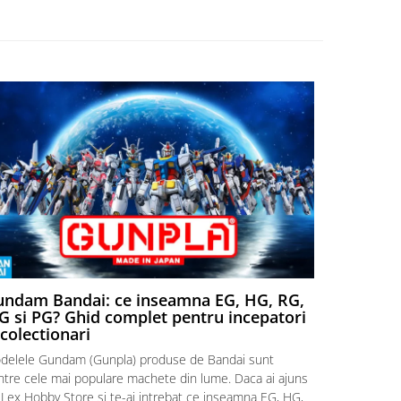
ndam Bandai: ce inseamna EG, HG, RG,
Aventuri
 si PG? Ghid complet pentru incepatori
Episodul
 colectionari
MonstruLex t
delele Gundam (Gunpla) produse de Bandai sunt
a suflat pes
intre cele mai populare machete din lume. Daca ai ajuns
la picioarele
 Lex Hobby Store si te-ai intrebat ce inseamna EG, HG,
era clar: com