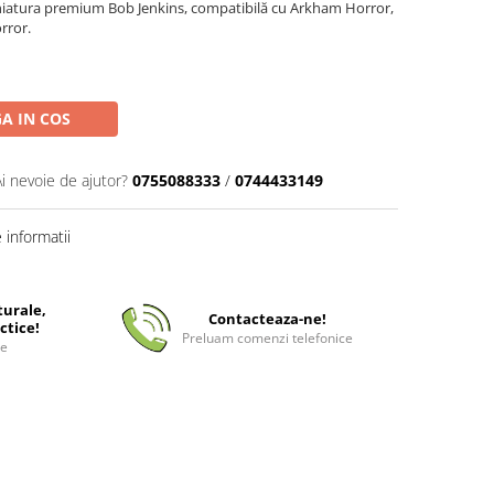
iniatura premium Bob Jenkins, compatibilă cu Arkham Horror,
rror.
A IN COS
Ai nevoie de ajutor?
0755088333
/
0744433149
informatii
turale,
Contacteaza-ne!
ctice!
Preluam comenzi telefonice
ee