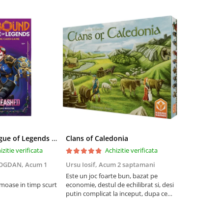
Riftbound League of Legends TCG Unleashed Booster Pack 14 Carti
Clans of Caledonia
izitie verificata
Achizitie verificata
BOGDAN,
Acum 1
Ursu Iosif,
Acum 2 saptamani
Cristian Neg
saptamani
Este un joc foarte bun, bazat pe
umoase in timp scurt
economie, destul de echilibrat si, desi
5
putin complicat la inceput, dupa ce
intelegi mecanismele il poti juca
foarte usor.