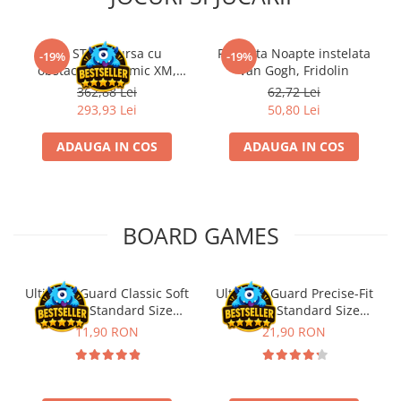
Kit STEM Cursa cu
Flasneta Noapte instelata
-19%
-19%
obstacole Dynamic XM,
Van Gogh, Fridolin
Fischertechnik
362,88 Lei
62,72 Lei
293,93 Lei
50,80 Lei
ADAUGA IN COS
ADAUGA IN COS
BOARD GAMES
Ultimate Guard Classic Soft
Ultimate Guard Precise-Fit
Sleeves Standard Size
Sleeves Standard Size
Transparent (100)
Transparent (100)
11,90 RON
21,90 RON