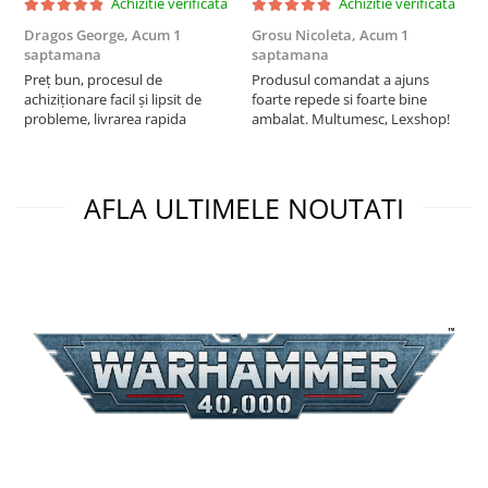
Achizitie verificata
Achizitie verificata
Dragos George,
Acum 1
Grosu Nicoleta,
Acum 1
C
saptamana
saptamana
2
Preț bun, procesul de
Produsul comandat a ajuns
t
achiziționare facil și lipsit de
foarte repede si foarte bine
s
probleme, livrarea rapida
ambalat. Multumesc, Lexshop!
AFLA ULTIMELE NOUTATI