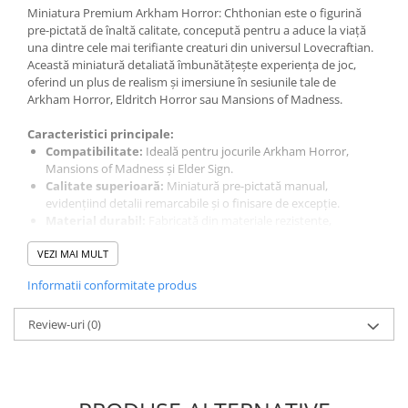
Miniatura Premium Arkham Horror: Chthonian este o figurină
LEGO Wicked
pre-pictată de înaltă calitate, concepută pentru a aduce la viață
una dintre cele mai terifiante creaturi din universul Lovecraftian.
Lampi si brelocuri cu LED
Această miniatură detaliată îmbunătățește experiența de joc,
Lenjerii de pat si textile
oferind un plus de realism și imersiune în sesiunile tale de
Arkham Horror, Eldritch Horror sau Mansions of Madness.
Recipiente alimentare
Caracteristici principale:
Seturi emblematice
Compatibilitate:
Ideală pentru jocurile Arkham Horror,
Lego Editions
Mansions of Madness și Elder Sign.
Calitate superioară:
Miniatură pre-pictată manual,
Lego Pokemon
evidențiind detalii remarcabile și o finisare de excepție.
Lego Friends
Material durabil:
Fabricată din materiale rezistente,
asigurând o durată lungă de utilizare și păstrarea detaliilor în
LEGO Ninjago
VEZI MAI MULT
timp.
Informatii conformitate produs
Conținut pachet:
O miniatură pre-pictată reprezentând creatura Chthonian.
Review-uri
(0)
Beneficii pentru jucători:
Imersiune sporită:
Adaugă un element vizual impresionant
jocurilor tale, intensificând atmosfera și tensiunea specifică
universului Lovecraftian.