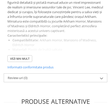
figurină detaliată și pictată manual aduce un nivel impresionant
LEGO Wicked
de realism și imersiune sesiunilor tale de joc. Vincent Lee, medicul
dedicat și curajos, își folosește cunoștințele pentru a salva vieți și
Lampi si brelocuri cu LED
a înfrunta ororile supranaturale care pândesc orașul Arkham.
Lenjerii de pat si textile
Miniatura este compatibilă cu jocurile Arkham Horror, Mansions
of Madness și Eldritch Horror, completând perfect atmosfera
Recipiente alimentare
misterioasă a acestui univers captivant.
Caracteristici principale:
Seturi emblematice
Compatibilitate:
Arkham Horror, Mansions of Madness,
Lego Editions
Eldritch Horror
Material:
Plastic de înaltă calitate
Lego Pokemon
Finisaj:
Pictată manual pentru detalii remarcabile și un aspect
VEZI MAI MULT
premium
Lego Friends
Dimensiuni:
Scară standard pentru jocurile de societate
Informatii conformitate produs
LEGO Ninjago
Conținut pachet:
Review-uri
1 miniatură premium Vincent Lee
(0)
Beneficii pentru jucători:
Imersiune sporită:
Creează o experiență autentică și
captivantă prin detalii vizuale deosebite
PRODUSE ALTERNATIVE
Calitate superioară:
Miniatură pictată manual, realizată cu o
atenție deosebită la detalii
Cadou ideal:
Alegerea perfectă pentru colecționari și fanii