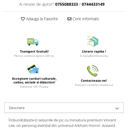
Puzzle 3D
LEGO Jurassic World
Rechizite
Ai nevoie de ajutor?
0755088333
/
0744433149
Retro Arcade – Jocuri, Console si
Puzzle 8000 piese
LEGO Marvel Super Heroes
Costume si accesorii
Accesorii Clasice
Adauga la Favorite
Cere informatii
Puzzle 150 piese
LEGO Mindstorms
Book Nooks
Puzzle 1000 piese fluorescent
LEGO Minecraft
Hello Kitty - Produse Oficiale
Sanrio
Puzzle din lemn
LEGO Minifigurine
Comic Books (Benzi Desenate)
Mandala
LEGO Minions
Transport Gratuit!
Livrare rapida !
Puzzle 24 piese
LEGO Movie
Pentru comenzi peste 200 lei
In EasyBox/Domiciliu
Puzzle-uri metalice si logice
LEGO One Piece
Puzzle 3 in 1
LEGO Sonic the Hedgehog
Acceptam carduri culturale,
Contacteaza-ne!
Puzzle 350 piese
LEGO Speed Champions
cadou, sociale si didactice!
Preluam comenzi telefonice
Edenred/ UP/ Pluxee
Puzzle 275 piese
LEGO Star Wars
Puzzle 550 piese
LEGO Super Mario
Descriere
LEGO Technic
LEGO VIDIYO
Îmbunătățește-ți sesiunile de joc cu miniatura premium Vincent
Lee, un personaj esențial din universul Arkham Horror. Această
LEGO Wednesday