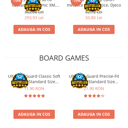
-19%
-19%
obstacole Dynamic XM,
metalice non alergice, Djeco
Fischertechnik
362,88 Lei
62,72 Lei
293,93 Lei
50,80 Lei
ADAUGA IN COS
ADAUGA IN COS
BOARD GAMES
Ultimate Guard Classic Soft
Ultimate Guard Precise-Fit
Sleeves Standard Size
Sleeves Standard Size
Transparent (100)
Transparent (100)
11,90 RON
21,90 RON
ADAUGA IN COS
ADAUGA IN COS