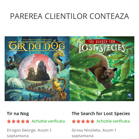
PAREREA CLIENTILOR CONTEAZA
Tir na Nog
The Search for Lost Species
Achizitie verificata
Achizitie verificata
Dragos George,
Acum 1
Grosu Nicoleta,
Acum 1
C
saptamana
saptamana
2