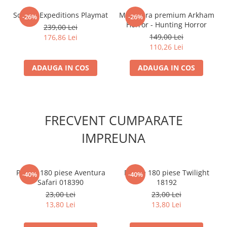
universului Arkham Horror
Scythe: Expeditions Playmat
Miniatura premium Arkham
-26%
-26%
Horror - Hunting Horror
239,00 Lei
149,00 Lei
176,86 Lei
110,26 Lei
ADAUGA IN COS
ADAUGA IN COS
FRECVENT CUMPARATE
IMPREUNA
Puzzle 180 piese Aventura
Puzzle 180 piese Twilight
-40%
-40%
Safari 018390
18192
23,00 Lei
23,00 Lei
13,80 Lei
13,80 Lei