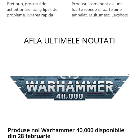
Preț bun, procesul de
Produsul comandat a ajuns
t
achiziționare facil și lipsit de
foarte repede si foarte bine
s
probleme, livrarea rapida
ambalat. Multumesc, Lexshop!
AFLA ULTIMELE NOUTATI
Produse noi Warhammer 40,000 disponibile
din 28 februarie