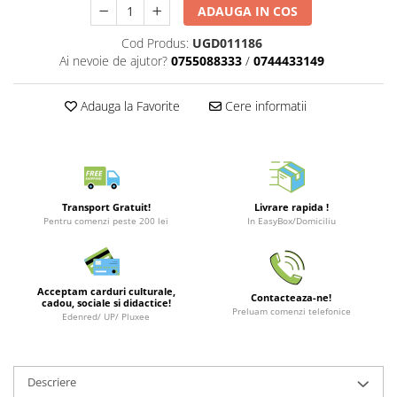
Merch Lex Hobby Store
ADAUGA IN COS
Pop Culture
Cod Produs:
UGD011186
Sepci
Ai nevoie de ajutor?
0755088333
/
0744433149
Tricouri
Adauga la Favorite
Cere informatii
Postere
Geek Stuff
Figurine
Cani/Pahare
Transport Gratuit!
Livrare rapida !
Brelocuri
Pentru comenzi peste 200 lei
In EasyBox/Domiciliu
Plusuri si papusi
Decoratiuni
Acceptam carduri culturale,
Contacteaza-ne!
cadou, sociale si didactice!
Carti
Preluam comenzi telefonice
Edenred/ UP/ Pluxee
Fesuri
Studio Ghibli/My Neighbor
Totoro/Kiki etc
Descriere