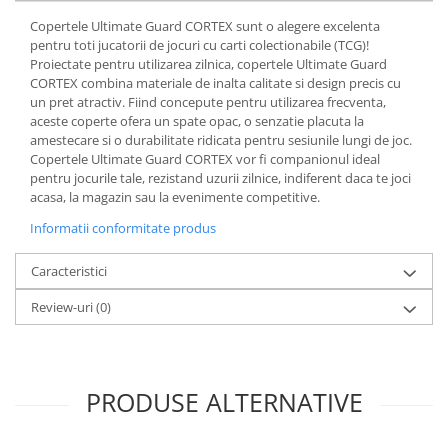
Minecraft
Copertele Ultimate Guard CORTEX sunt o alegere excelenta
Carnetele
pentru toti jucatorii de jocuri cu carti colectionabile (TCG)!
Proiectate pentru utilizarea zilnica, copertele Ultimate Guard
Dragon Ball
CORTEX combina materiale de inalta calitate si design precis cu
Pokemon
un pret atractiv. Fiind concepute pentru utilizarea frecventa,
aceste coperte ofera un spate opac, o senzatie placuta la
One Piece
amestecare si o durabilitate ridicata pentru sesiunile lungi de joc.
Copertele Ultimate Guard CORTEX vor fi companionul ideal
Lord of The Rings
pentru jocurile tale, rezistand uzurii zilnice, indiferent daca te joci
Naruto Shippuden
acasa, la magazin sau la evenimente competitive.
Sailor Moon
Informatii conformitate produs
Harry Potter
Caracteristici
Star Trek
Review-uri
(0)
Fallout
Stranger Things
Collectibles
PRODUSE ALTERNATIVE
KPop Demon Hunters
Retro Arcade – Jocuri, Console si