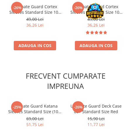
Accesorii Clasice
Ultimate Guard Cortex
Ultimate Guard Cortex
-26%
-26%
Sleeves Standard Size 100
Sleeves Standard Size 100
Book Nooks
Blue
Black
49,00 Lei
49,00 Lei
Hello Kitty - Produse Oficiale
36,26 Lei
36,26 Lei
Sanrio
Comic Books (Benzi Desenate)
ADAUGA IN COS
ADAUGA IN COS
Trading Card Games
DragonBallZ
Yu-Gi-Oh!
Yu Gi Oh
FRECVENT CUMPARATE
Pokemon TCG
IMPREUNA
Accesorii TCG
Digimon Card Game
Ultimate Guard Katana
Ultimate Guard Deck Case
-25%
-26%
Cardfight!! Vanguard
Sleeves Standard Size (100)
80+ Standard Size Red
– Summer Cloud
Weis Schwarz
69,00 Lei
15,90 Lei
51,75 Lei
11,77 Lei
Flesh and Blood