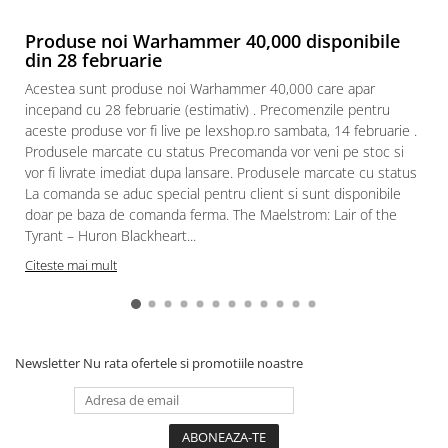
Paints & Tools
Produse noi Warhammer 40,000 disponibile
din 28 februarie
Starter Sets
Acestea sunt produse noi Warhammer 40,000 care apar
Books and Codex
incepand cu 28 februarie (estimativ) . Precomenzile pentru
Accesorii
aceste produse vor fi live pe lexshop.ro sambata, 14 februarie .
Figurine
Produsele marcate cu status Precomanda vor veni pe stoc si
vor fi livrate imediat dupa lansare. Produsele marcate cu status
Star Wars figurine
La comanda se aduc special pentru client si sunt disponibile
Friday The 13th
doar pe baza de comanda ferma. The Maelstrom: Lair of the
Tyrant – Huron Blackheart...
Marvel Univers
Citeste mai mult
Figurine diverse
DC Univers
FUNKO POP!
One Piece
Newsletter
Nu rata ofertele si promotiile noastre
Dragon Ball
Anime