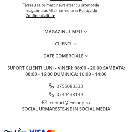
Gundam
Vreau sa primesc newsletter cu promotiile
magazinului. Afla mai multe in
Politica de
Accesorii Gundam
Confidentialitate
Transformers
Modele Revell
MAGAZINUL MEU
Figurine NECA
CLIENTI
D&D si Alte RPG
Manuale
DATE COMERCIALE
Figurine
SUPORT CLIENTI
LUNI - VINERI: 08:00 - 20:00 SAMBATA:
Altele
08:00 - 16:00 DUMINICA: 10:00 - 14:00
Screens
0755088333
Nolzur
0744433149
Premium
contact@lexshop.ro
SOCIAL
URMARESTE-NE IN SOCIAL MEDIA
Board games
Harti
Teren