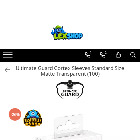
Toate Produsele
Board Games
Games Workshop
Board Games
1
2
Extensii boardgames
Ultimate Guard Cortex Sleeves Standard Size
Card Games (jocuri cu carti)
Matte Transparent (100)
Extensii card games
Jocuri pentru toata familia
Party Games (jocuri de petrecere)
Jocuri pentru copii
-26%
Smart Games
Puzzle-uri logice
Jocuri cu miniaturi