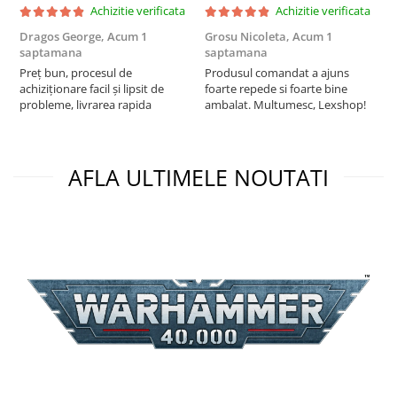
Achizitie verificata
Achizitie verificata
Puzzle 3D
Dragos George,
Acum 1
Grosu Nicoleta,
Acum 1
C
Puzzle 8000 piese
saptamana
saptamana
2
Puzzle 150 piese
Preț bun, procesul de
Produsul comandat a ajuns
t
achiziționare facil și lipsit de
foarte repede si foarte bine
s
Puzzle 1000 piese fluorescent
probleme, livrarea rapida
ambalat. Multumesc, Lexshop!
Puzzle din lemn
Mandala
AFLA ULTIMELE NOUTATI
Puzzle 24 piese
Puzzle-uri metalice si logice
Puzzle 3 in 1
Puzzle 350 piese
Puzzle 275 piese
Puzzle 550 piese
Warhammer
Warhammer 40K
Age of Sigmar