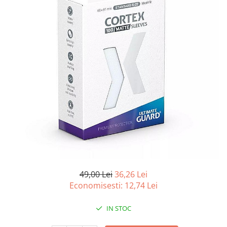
Battletech
Final Girl - solo game
Miniaturi Arkham Horror
Miniaturi HEROCLIX
Accesorii pentru boardgames
Protectii carti (Sleeves)
Playmats
Deck Boxes/Cutii pentru carti
Portofolii/ Clasoare pentru carti
The Army Painter
Organizatoare
Zaruri
49,00 Lei
36,26 Lei
Carti
Economisesti:
12,74
Lei
Carti de joc
IN STOC
Alte produse Hobby