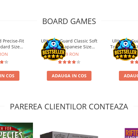
BOARD GAMES
 Precise-Fit
Ultimate Guard Classic Soft
Ultimate Gu
ndard Size
Sleeves Japanese Size
Toploading St
nt (100)
Transparent (100)
 RON
9,99 RON
29,
IN COS
ADAUGA IN COS
ADAUG
PAREREA CLIENTILOR CONTEAZA