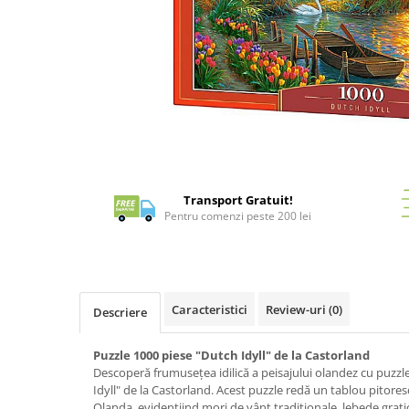
Battletech
Final Girl - solo game
Miniaturi Arkham Horror
Miniaturi HEROCLIX
Accesorii pentru boardgames
Distribuie
Protectii carti (Sleeves)
pe
Playmats
Facebook
Transport Gratuit!
Deck Boxes/Cutii pentru carti
Pentru comenzi peste 200 lei
Portofolii/ Clasoare pentru carti
The Army Painter
Organizatoare
Zaruri
Caracteristici
Review-uri
(0)
Descriere
Carti
Puzzle 1000 piese "Dutch Idyll" de la Castorland
Carti de joc
Descoperă frumusețea idilică a peisajului olandez cu puzzl
Alte produse Hobby
Idyll" de la Castorland. Acest puzzle redă un tablou pitores
Olanda, evidențiind mori de vânt tradiționale, lebede grațio