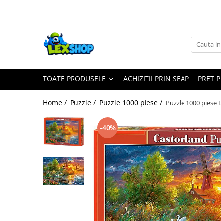
Toate Produsele
Board Games
Games Workshop
TOATE PRODUSELE
ACHIZIȚII PRIN SEAP
PRET 
Board Games
Extensii boardgames
Home /
Puzzle /
Puzzle 1000 piese /
Puzzle 1000 piese 
Card Games (jocuri cu carti)
Extensii card games
-40%
Jocuri pentru toata familia
Party Games (jocuri de petrecere)
Jocuri pentru copii
Smart Games
Puzzle-uri logice
Jocuri cu miniaturi