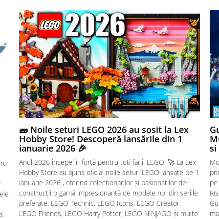
🧱 Noile seturi LEGO 2026 au sosit la Lex
Gu
Hobby Store! Descoperă lansările din 1
MG
ianuarie 2026 🎉
si
Anul 2026 începe în forță pentru toți fanii LEGO! 🚀 La Lex
Mo
tru
Hobby Store au ajuns oficial noile seturi LEGO lansate pe 1
pr
ianuarie 2026 , oferind colecționarilor și pasionaților de
pe
r
construcții o gamă impresionantă de modele noi din seriile
RG,
sele
preferate: LEGO Technic, LEGO Icons, LEGO Creator,
Gu
LEGO Friends, LEGO Harry Potter, LEGO NINJAGO și multe
mac
a.