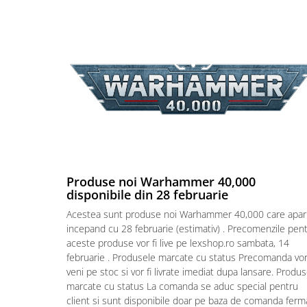
Puzzle 4000 piese
Puzzle 500 piese
4D Cityscape Time Puzzle
Puzzle 180 piese
Puzzle 12 piese
Educative
Puzzle 300 piese
Puzzle
Produse noi Warhammer 40,000
Puzzle 70 piese
disponibile din 28 februarie
Puzzle cu 100 piese
Acestea sunt produse noi Warhammer 40,000 care apar
incepand cu 28 februarie (estimativ) . Precomenzile pen
Puzzle cu 200 piese
aceste produse vor fi live pe lexshop.ro sambata, 14
Puzzle XXL
februarie . Produsele marcate cu status Precomanda vo
veni pe stoc si vor fi livrate imediat dupa lansare. Produ
Puzzle 2 in 1
marcate cu status La comanda se aduc special pentru
Puzzle 1000 piese panorama
client si sunt disponibile doar pe baza de comanda ferm