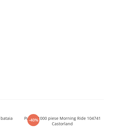
 bataia
Puzzle 1000 piese Morning Ride 104741
Puzzle 100
-40%
-55%
Castorland