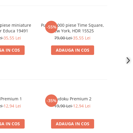
piese miniature
Puzzle 1000 piese Time Square,
Puzzle 1
-55%
er Educa 19491
New York, HDR 15525
Cetatea Alb
ei
35,55 Lei
79,00 Lei
35,55 Lei
A IN COS
ADAUGA IN COS
ADA
 Premium 1
Sudoku Premium 2
Instrumen
-35%
-19%
l
ei
12,94 Lei
19,90 Lei
12,94 Lei
181,4
A IN COS
ADAUGA IN COS
ADA