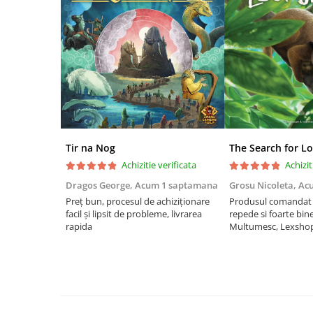
Riftbound singles
Gundam TCG
Puzzle
Puzzle 1000 piese
Accesorii pentru puzzle
Puzzle 3000 piese
Puzzle 2000 piese
Tir na Nog
The Search for Lo
Puzzle 1500 piese
Achizitie verificata
Achizit
Puzzle 20 piese
Dragos George,
Acum 1 saptamana
Grosu Nicoleta,
Ac
Preț bun, procesul de achiziționare
Produsul comandat a
Puzzle 60 piese
facil și lipsit de probleme, livrarea
repede si foarte bin
Puzzle 4 in 1
rapida
Multumesc, Lexsho
Puzzle 40 piese
Puzzle 30 piese
Puzzle 120 piese
Puzzle 260 piese