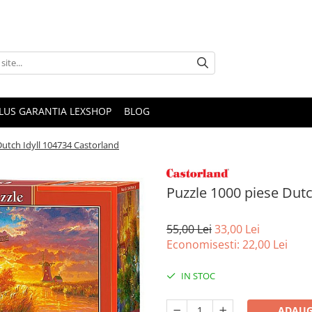
PLUS GARANTIA LEXSHOP
BLOG
Dutch Idyll 104734 Castorland
Puzzle 1000 piese Dutc
55,00 Lei
33,00 Lei
Economisesti:
22,00
Lei
IN STOC
ADAUG