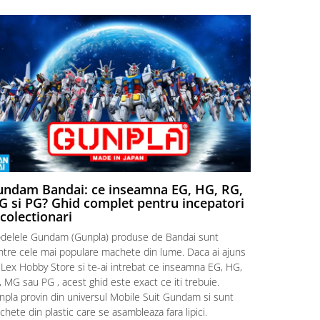
ndam Bandai: ce inseamna EG, HG, RG,
Aventuri
 si PG? Ghid complet pentru incepatori
Episodul
 colectionari
MonstruLex t
delele Gundam (Gunpla) produse de Bandai sunt
a suflat pes
intre cele mai populare machete din lume. Daca ai ajuns
la picioarele
 Lex Hobby Store si te-ai intrebat ce inseamna EG, HG,
era clar: com
 MG sau PG , acest ghid este exact ce iti trebuie.
eroii! 🧭 Mi
npla provin din universul Mobile Suit Gundam si sunt
titluri, ech
hete din plastic care se asambleaza fara lipici.
sau s-au tel