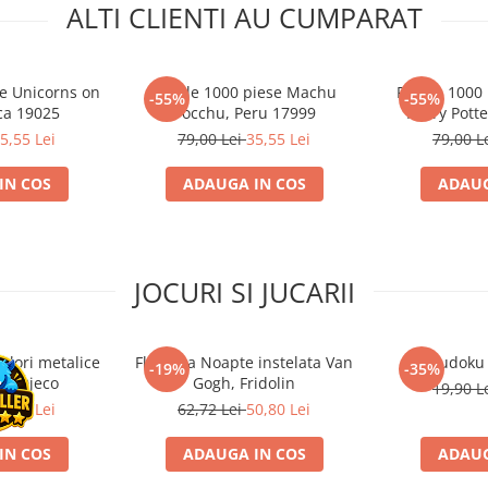
ALTI CLIENTI AU CUMPARAT
se Unicorns on
Puzzle 1000 piese Machu
Puzzle 1000 
-55%
-55%
ca 19025
Pocchu, Peru 17999
Harry Pott
5,55 Lei
79,00 Lei
35,55 Lei
79,00 L
IN COS
ADAUGA IN COS
ADAUG
JOCURI SI JUCARII
ulori metalice
Flasneta Noapte instelata Van
Sudoku
-19%
-35%
ce, Djeco
Gogh, Fridolin
19,90 L
0,80 Lei
62,72 Lei
50,80 Lei
IN COS
ADAUGA IN COS
ADAUG