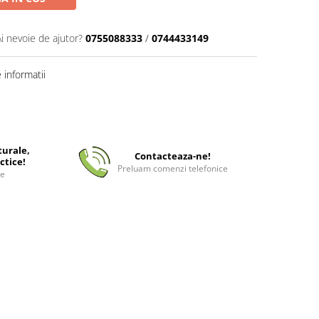
Ai nevoie de ajutor?
0755088333
/
0744433149
informatii
turale,
Contacteaza-ne!
ctice!
Preluam comenzi telefonice
ee