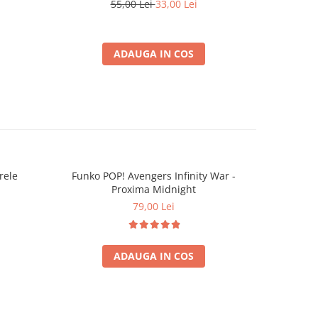
55,00 Lei
33,00 Lei
ADAUGA IN COS
rele
Funko POP! Avengers Infinity War -
-26%
Proxima Midnight
37
79,00 Lei
ADAUGA IN COS