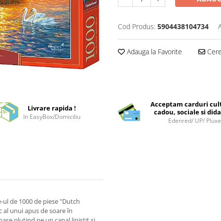
Cod Produs:
5904438104734
Adauga la Favorite
Cere 
Acceptam carduri cul
Livrare rapida !
cadou, sociale si dida
In EasyBox/Domiciliu
Edenred/ UP/ Plux
e-ul de 1000 de piese "Dutch
c al unui apus de soare în
ase plutind pe un canal liniștit și