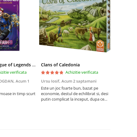
Riftbound League of Legends TCG Unleashed Booster Pack 14 Carti
Clans of Caledonia
izitie verificata
Achizitie verificata
BOGDAN,
Acum 1
Ursu Iosif,
Acum 2 saptamani
Cristian Neg
saptamani
Este un joc foarte bun, bazat pe
umoase in timp scurt
economie, destul de echilibrat si, desi
5
putin complicat la inceput, dupa ce
intelegi mecanismele il poti juca
foarte usor.