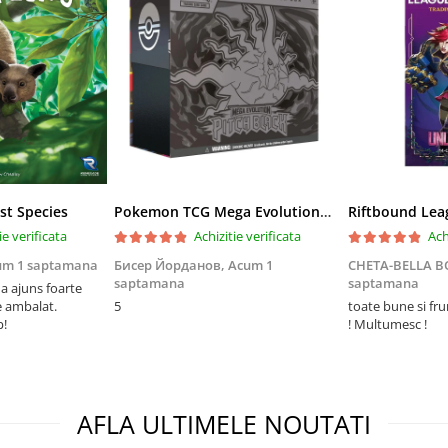
st Species
Pokemon TCG Mega Evolution Pitch Black Elite Trainer Box
ie verificata
Achizitie verificata
Ach
um 1 saptamana
Бисер Йорданов,
Acum 1
CHETA-BELLA 
saptamana
saptamana
 ajuns foarte
e ambalat.
5
toate bune si fr
p!
! Multumesc !
AFLA ULTIMELE NOUTATI