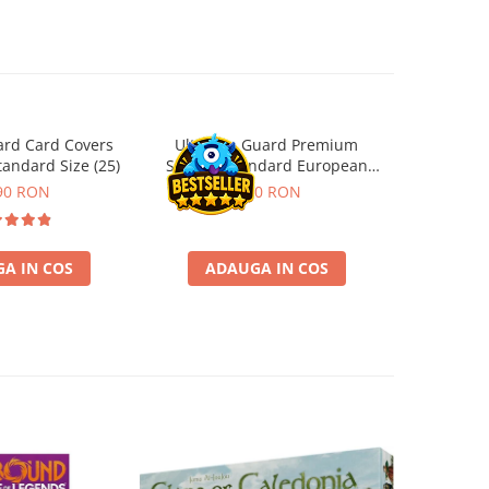
ard Card Covers
Ultimate Guard Premium
Gwent Playm
andard Size (25)
Sleeves Standard European
vari
Board Game Size (50)
90 RON
9,90 RON
129,00 
A IN COS
ADAUGA IN COS
VE