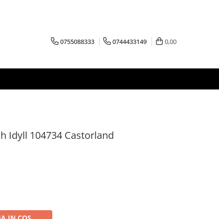
0755088333
0744433149
0,00
h Idyll 104734 Castorland
A IN COS