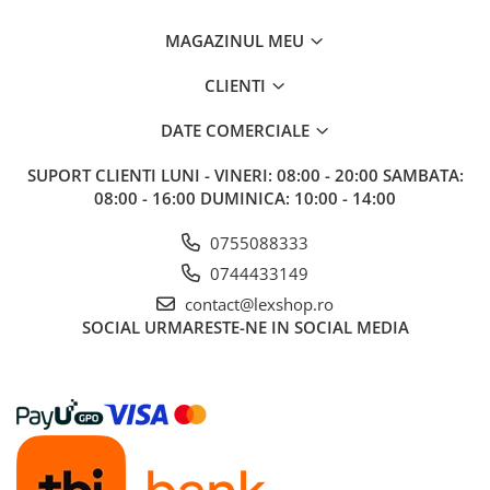
Gundam
MAGAZINUL MEU
Accesorii Gundam
Transformers
CLIENTI
Modele Revell
DATE COMERCIALE
D&D si Alte RPG
Manuale
SUPORT CLIENTI
LUNI - VINERI: 08:00 - 20:00 SAMBATA:
08:00 - 16:00 DUMINICA: 10:00 - 14:00
Figurine
Altele
0755088333
Screens
0744433149
Nolzur
contact@lexshop.ro
SOCIAL
URMARESTE-NE IN SOCIAL MEDIA
Premium
Board games
Harti
Teren
Alte RPG