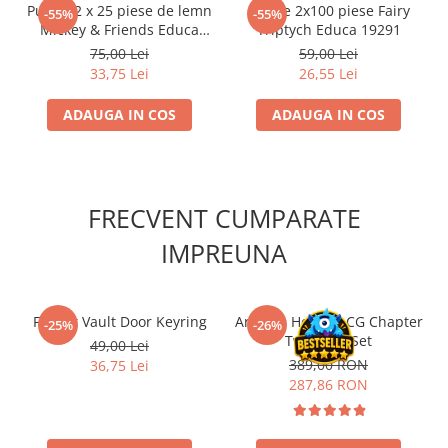
Puzzle 2 x 25 piese de lemn
Puzzle 2x100 piese Fairy
-55%
-55%
Accesorii Clasice
Mickey & Friends Educa
Triptych Educa 19291
Book Nooks
18876
75,00 Lei
59,00 Lei
33,75 Lei
26,55 Lei
Hello Kitty - Produse Oficiale
Sanrio
ADAUGA IN COS
ADAUGA IN COS
Comic Books (Benzi Desenate)
Trading Card Games
DragonBallZ
FRECVENT CUMPARATE
Yu-Gi-Oh!
IMPREUNA
Yu Gi Oh
Pokemon TCG
Accesorii TCG
Fallout Vault Door Keyring
Arkham Horror LCG Chapter
-25%
-26%
Digimon Card Game
Two Core Set
49,00 Lei
389,00 RON
36,75 Lei
Cardfight!! Vanguard
287,86 RON
Weis Schwarz
Flesh and Blood