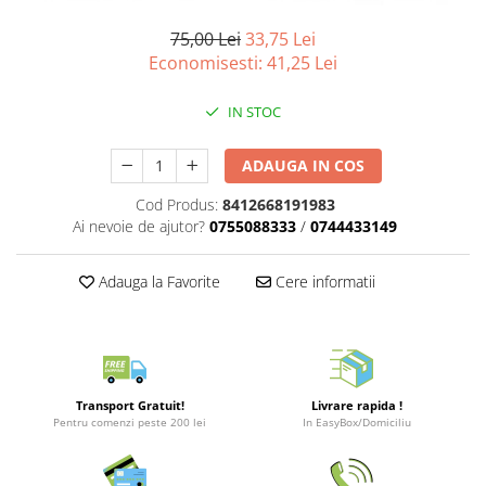
Merch Lex Hobby Store
75,00 Lei
33,75 Lei
Pop Culture
Economisesti:
41,25
Lei
Sepci
Tricouri
IN STOC
Postere
ADAUGA IN COS
Geek Stuff
Cod Produs:
8412668191983
Figurine
Ai nevoie de ajutor?
0755088333
/
0744433149
Cani/Pahare
Brelocuri
Adauga la Favorite
Cere informatii
Plusuri si papusi
Decoratiuni
Carti
Fesuri
Transport Gratuit!
Livrare rapida !
Pentru comenzi peste 200 lei
In EasyBox/Domiciliu
Studio Ghibli/My Neighbor
Totoro/Kiki etc