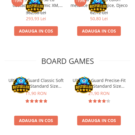
-19%
-19%
obstacole Dynamic XM,
metalice non alergice, Djeco
Riftbound singles
Fischertechnik
362,88 Lei
62,72 Lei
Gundam TCG
293,93 Lei
50,80 Lei
Puzzle
ADAUGA IN COS
ADAUGA IN COS
Puzzle 1000 piese
Accesorii pentru puzzle
Puzzle 3000 piese
BOARD GAMES
Puzzle 2000 piese
Puzzle 1500 piese
Puzzle 20 piese
Ultimate Guard Classic Soft
Ultimate Guard Precise-Fit
Sleeves Standard Size
Sleeves Standard Size
Puzzle 60 piese
Transparent (100)
Transparent (100)
11,90 RON
21,90 RON
Puzzle 4 in 1
Puzzle 40 piese
Puzzle 30 piese
ADAUGA IN COS
ADAUGA IN COS
Puzzle 120 piese
Puzzle 260 piese