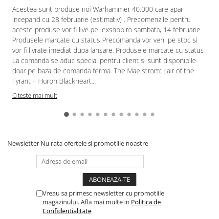
Acestea sunt produse noi Warhammer 40,000 care apar
Paints & Tools
incepand cu 28 februarie (estimativ) . Precomenzile pentru
Starter Sets
aceste produse vor fi live pe lexshop.ro sambata, 14 februarie .
Produsele marcate cu status Precomanda vor veni pe stoc si
Books and Codex
vor fi livrate imediat dupa lansare. Produsele marcate cu status
Accesorii
La comanda se aduc special pentru client si sunt disponibile
doar pe baza de comanda ferma. The Maelstrom: Lair of the
Figurine
Tyrant – Huron Blackheart...
Star Wars figurine
Citeste mai mult
Friday The 13th
Marvel Univers
Figurine diverse
Newsletter
Nu rata ofertele si promotiile noastre
DC Univers
FUNKO POP!
One Piece
Dragon Ball
Vreau sa primesc newsletter cu promotiile
magazinului. Afla mai multe in
Politica de
Anime
Confidentialitate