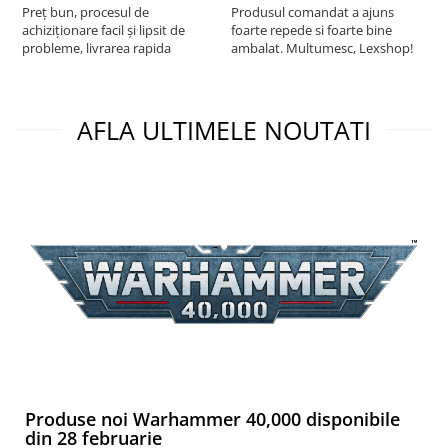
Preț bun, procesul de
Produsul comandat a ajuns
t
Puzzle 3D
achiziționare facil și lipsit de
foarte repede si foarte bine
s
Puzzle 8000 piese
probleme, livrarea rapida
ambalat. Multumesc, Lexshop!
Puzzle 150 piese
Puzzle 1000 piese fluorescent
AFLA ULTIMELE NOUTATI
Puzzle din lemn
Mandala
Puzzle 24 piese
Puzzle-uri metalice si logice
Puzzle 3 in 1
Puzzle 350 piese
Puzzle 275 piese
Puzzle 550 piese
Warhammer
Warhammer 40K
Produse noi Warhammer 40,000 disponibile
din 28 februarie
Age of Sigmar