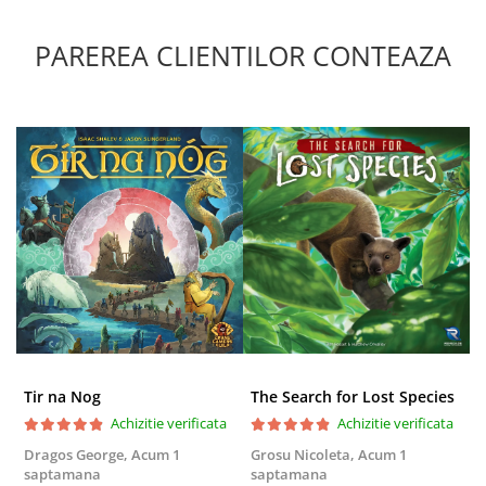
Puzzle 4000 piese
PAREREA CLIENTILOR CONTEAZA
Puzzle 500 piese
4D Cityscape Time Puzzle
Puzzle 180 piese
Puzzle 12 piese
Educative
Puzzle 300 piese
Puzzle
Puzzle 70 piese
Puzzle cu 100 piese
Puzzle cu 200 piese
Tir na Nog
The Search for Lost Species
Puzzle XXL
Achizitie verificata
Achizitie verificata
Puzzle 2 in 1
Dragos George,
Acum 1
Grosu Nicoleta,
Acum 1
C
Puzzle 1000 piese panorama
saptamana
saptamana
2