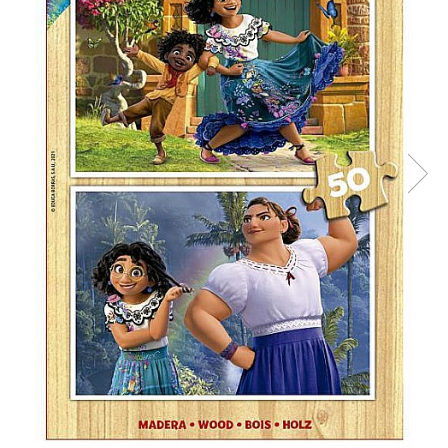
Battletech
Final Girl - solo game
Miniaturi Arkham Horror
Miniaturi HEROCLIX
Accesorii pentru boardgames
Protectii carti (Sleeves)
Playmats
Deck Boxes/Cutii pentru carti
Portofolii/ Clasoare pentru carti
The Army Painter
Organizatoare
Zaruri
Carti
Carti de joc
Alte produse Hobby