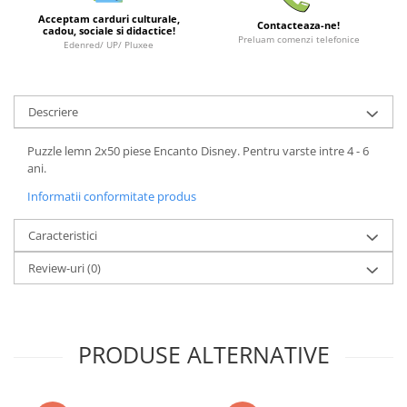
Minecraft
Acceptam carduri culturale,
Contacteaza-ne!
cadou, sociale si didactice!
Carnetele
Preluam comenzi telefonice
Edenred/ UP/ Pluxee
Dragon Ball
Pokemon
Descriere
One Piece
Lord of The Rings
Puzzle lemn 2x50 piese Encanto Disney. Pentru varste intre 4 - 6
ani.
Naruto Shippuden
Informatii conformitate produs
Sailor Moon
Harry Potter
Caracteristici
Star Trek
Review-uri
(0)
Fallout
Stranger Things
Collectibles
PRODUSE ALTERNATIVE
KPop Demon Hunters
Retro Arcade – Jocuri, Console si