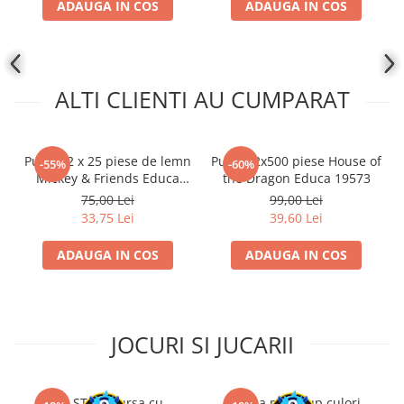
ADAUGA IN COS
ADAUGA IN COS
Disney Lorcana
Altered
Star Wars Unlimited
ALTI CLIENTI AU CUMPARAT
UniVersus CCG
Neverrift TCG
Riftbound League of Legends TCG
Puzzle 2 x 25 piese de lemn
Puzzle 2x500 piese House of
-55%
-60%
Mickey & Friends Educa
the Dragon Educa 19573
Hololive
18876
75,00 Lei
99,00 Lei
Magic The Gathering TCG
33,75 Lei
39,60 Lei
One Piece Card Game
ADAUGA IN COS
ADAUGA IN COS
Colectii Oficiale Topps si Panini si
altele
Final Fantasy
JOCURI SI JUCARII
Grand Archive TCG
Alte TCG-uri
Carti singles
Kit STEM Cursa cu
Trusa make-up culori