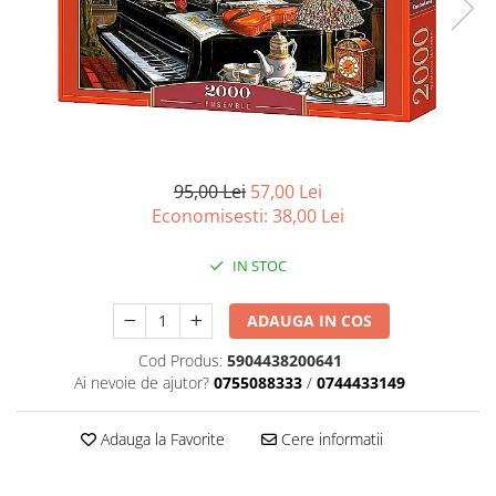
Battletech
Final Girl - solo game
Miniaturi Arkham Horror
Miniaturi HEROCLIX
Accesorii pentru boardgames
95,00 Lei
57,00 Lei
Protectii carti (Sleeves)
Economisesti:
38,00
Lei
Playmats
Deck Boxes/Cutii pentru carti
IN STOC
Portofolii/ Clasoare pentru carti
The Army Painter
ADAUGA IN COS
Organizatoare
Cod Produs:
5904438200641
Zaruri
Ai nevoie de ajutor?
0755088333
/
0744433149
Carti
Carti de joc
Adauga la Favorite
Cere informatii
Alte produse Hobby