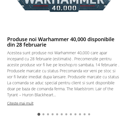
Puzzle 3D
Puzzle 8000 piese
Puzzle 150 piese
Puzzle 1000 piese fluorescent
Produse noi Warhammer 40,000 disponibile
Puzzle din lemn
din 28 februarie
Mandala
Acestea sunt produse noi Warhammer 40,000 care apar
Puzzle 24 piese
incepand cu 28 februarie (estimativ) . Precomenzile pentru
aceste produse vor fi live pe lexshop.ro sambata, 14 februarie .
Puzzle-uri metalice si logice
Produsele marcate cu status Precomanda vor veni pe stoc si
Puzzle 3 in 1
vor fi livrate imediat dupa lansare. Produsele marcate cu status
La comanda se aduc special pentru client si sunt disponibile
Puzzle 350 piese
doar pe baza de comanda ferma. The Maelstrom: Lair of the
Puzzle 275 piese
Tyrant – Huron Blackheart...
Puzzle 550 piese
Citeste mai mult
Warhammer
Warhammer 40K
Age of Sigmar