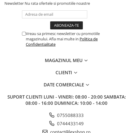
Newsletter
Nu rata ofertele si promotiile noastre
Paints & Tools
Starter Sets
Books and Codex
Vreau sa primesc newsletter cu promotiile
Accesorii
magazinului. Afla mai multe in
Politica de
Confidentialitate
Figurine
Star Wars figurine
MAGAZINUL MEU
Friday The 13th
Marvel Univers
CLIENTI
Figurine diverse
DATE COMERCIALE
DC Univers
SUPORT CLIENTI
LUNI - VINERI: 08:00 - 20:00 SAMBATA:
FUNKO POP!
08:00 - 16:00 DUMINICA: 10:00 - 14:00
One Piece
0755088333
Dragon Ball
0744433149
Anime
contact@lexshop.ro