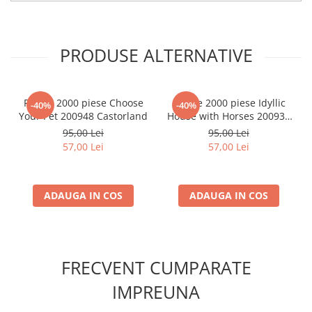
Minecraft
Carnetele
PRODUSE ALTERNATIVE
Dragon Ball
Pokemon
One Piece
Puzzle 2000 piese Choose
Puzzle 2000 piese Idyllic
-40%
-40%
Lord of The Rings
Your Pet 200948 Castorland
House with Horses 200931
Castorland
95,00 Lei
95,00 Lei
Naruto Shippuden
57,00 Lei
57,00 Lei
Sailor Moon
Harry Potter
ADAUGA IN COS
ADAUGA IN COS
Star Trek
Fallout
Stranger Things
FRECVENT CUMPARATE
Collectibles
IMPREUNA
KPop Demon Hunters
Retro Arcade – Jocuri, Console si