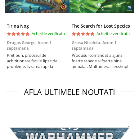
Puzzle 4000 piese
Puzzle 500 piese
Tir na Nog
The Search for Lost Species
4D Cityscape Time Puzzle
Achizitie verificata
Achizitie verificata
Puzzle 180 piese
Dragos George,
Acum 1
Grosu Nicoleta,
Acum 1
Б
Puzzle 12 piese
saptamana
saptamana
s
Preț bun, procesul de
Produsul comandat a ajuns
5
Educative
achiziționare facil și lipsit de
foarte repede si foarte bine
probleme, livrarea rapida
ambalat. Multumesc, Lexshop!
Puzzle 300 piese
Puzzle
Puzzle 70 piese
AFLA ULTIMELE NOUTATI
Puzzle cu 100 piese
Puzzle cu 200 piese
Puzzle XXL
Puzzle 2 in 1
Puzzle 1000 piese panorama