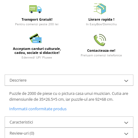
Merch Lex Hobby Store
Pop Culture
Transport Gratuit!
Livrare rapida !
Sepci
Pentru comenzi peste 200 lei
In EasyBox/Domiciliu
Tricouri
Postere
Geek Stuff
Acceptam carduri culturale,
Contacteaza-ne!
cadou, sociale si didactice!
Preluam comenzi telefonice
Edenred/ UP/ Pluxee
Figurine
Cani/Pahare
Brelocuri
Descriere
Plusuri si papusi
Puzzle de 2000 de piese cu o pictura casa unui muzician. Cutia are
Decoratiuni
dimensiunile de 35×26.5×5 cm, iar puzzle-ul are 92×68 cm.
Carti
Informatii conformitate produs
Fesuri
Caracteristici
Studio Ghibli/My Neighbor
Totoro/Kiki etc
Review-uri
(0)