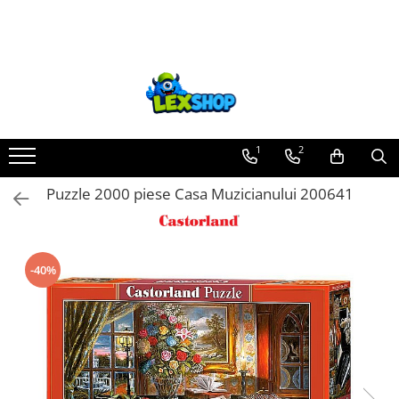
Toate Produsele
Board Games
Games Workshop
Board Games
1
2
Extensii boardgames
Puzzle 2000 piese Casa Muzicianului 200641
Card Games (jocuri cu carti)
Extensii card games
Jocuri pentru toata familia
-40%
Party Games (jocuri de petrecere)
Jocuri pentru copii
Smart Games
Puzzle-uri logice
Jocuri cu miniaturi