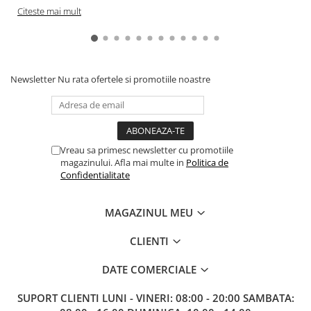
Citeste mai mult
Paints & Tools
Starter Sets
Books and Codex
Newsletter
Nu rata ofertele si promotiile noastre
Accesorii
Figurine
Star Wars figurine
Friday The 13th
Vreau sa primesc newsletter cu promotiile
magazinului. Afla mai multe in
Politica de
Marvel Univers
Confidentialitate
Figurine diverse
DC Univers
MAGAZINUL MEU
FUNKO POP!
CLIENTI
One Piece
DATE COMERCIALE
Dragon Ball
Anime
SUPORT CLIENTI
LUNI - VINERI: 08:00 - 20:00 SAMBATA: