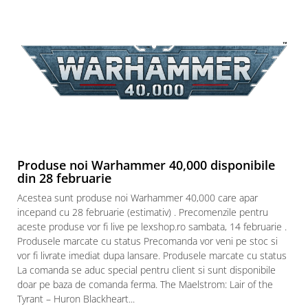
Puzzle 3D
Puzzle 8000 piese
Puzzle 150 piese
Puzzle 1000 piese fluorescent
Puzzle din lemn
Mandala
Puzzle 24 piese
Puzzle-uri metalice si logice
Produse noi Warhammer 40,000 disponibile
din 28 februarie
Puzzle 3 in 1
Acestea sunt produse noi Warhammer 40,000 care apar
Puzzle 350 piese
incepand cu 28 februarie (estimativ) . Precomenzile pentru
Puzzle 275 piese
aceste produse vor fi live pe lexshop.ro sambata, 14 februarie .
Produsele marcate cu status Precomanda vor veni pe stoc si
Puzzle 550 piese
vor fi livrate imediat dupa lansare. Produsele marcate cu status
Warhammer
La comanda se aduc special pentru client si sunt disponibile
doar pe baza de comanda ferma. The Maelstrom: Lair of the
Warhammer 40K
Tyrant – Huron Blackheart...
Age of Sigmar