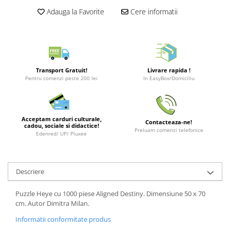
Merch Lex Hobby Store
Adauga la Favorite
Cere informatii
Pop Culture
Sepci
Tricouri
Postere
Transport Gratuit!
Livrare rapida !
Pentru comenzi peste 200 lei
In EasyBox/Domiciliu
Geek Stuff
Figurine
Cani/Pahare
Acceptam carduri culturale,
Contacteaza-ne!
cadou, sociale si didactice!
Brelocuri
Preluam comenzi telefonice
Edenred/ UP/ Pluxee
Plusuri si papusi
Decoratiuni
Descriere
Carti
Fesuri
Puzzle Heye cu 1000 piese Aligned Destiny. Dimensiune 50 x 70
cm. Autor Dimitra Milan.
Studio Ghibli/My Neighbor
Totoro/Kiki etc
Informatii conformitate produs