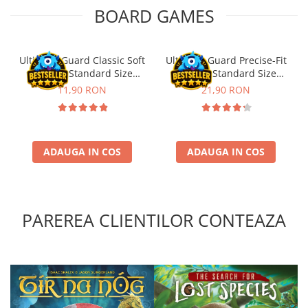
BOARD GAMES
Riftbound singles
Gundam TCG
Puzzle
Ultimate Guard Classic Soft
Ultimate Guard Precise-Fit
Puzzle 1000 piese
Sleeves Standard Size
Sleeves Standard Size
Transparent (100)
Transparent (100)
11,90 RON
21,90 RON
Accesorii pentru puzzle
Puzzle 3000 piese
Puzzle 2000 piese
ADAUGA IN COS
ADAUGA IN COS
Puzzle 1500 piese
Puzzle 20 piese
Puzzle 60 piese
PAREREA CLIENTILOR CONTEAZA
Puzzle 4 in 1
Puzzle 40 piese
Puzzle 30 piese
Puzzle 120 piese
Puzzle 260 piese