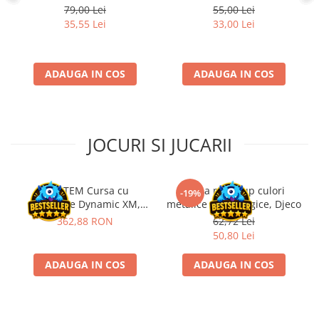
79,00 Lei
55,00 Lei
Disney Lorcana
35,55 Lei
33,00 Lei
Altered
Star Wars Unlimited
ADAUGA IN COS
ADAUGA IN COS
UniVersus CCG
Neverrift TCG
Riftbound League of Legends TCG
JOCURI SI JUCARII
Hololive
Magic The Gathering TCG
One Piece Card Game
Kit STEM Cursa cu
Trusa make-up culori
-19%
obstacole Dynamic XM,
metalice non alergice, Djeco
Colectii Oficiale Topps si Panini si
Fischertechnik
362,88 RON
62,72 Lei
altele
50,80 Lei
Final Fantasy
ADAUGA IN COS
ADAUGA IN COS
Grand Archive TCG
Alte TCG-uri
Carti singles