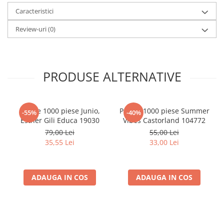
Minecraft
Caracteristici
Carnetele
Review-uri
(0)
Dragon Ball
Pokemon
One Piece
PRODUSE ALTERNATIVE
Lord of The Rings
Naruto Shippuden
Puzzle 1000 piese Junio,
Puzzle 1000 piese Summer
-55%
-40%
Sailor Moon
Esther Gili Educa 19030
Vibes Castorland 104772
Harry Potter
79,00 Lei
55,00 Lei
35,55 Lei
33,00 Lei
Star Trek
Fallout
Stranger Things
ADAUGA IN COS
ADAUGA IN COS
Collectibles
KPop Demon Hunters
Retro Arcade – Jocuri, Console si