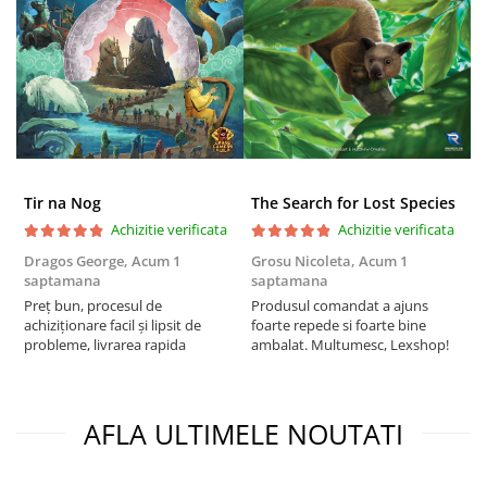
Puzzle 4000 piese
Puzzle 500 piese
4D Cityscape Time Puzzle
Puzzle 180 piese
Puzzle 12 piese
Educative
Tir na Nog
The Search for Lost Species
Achizitie verificata
Achizitie verificata
Puzzle 300 piese
Dragos George,
Acum 1
Grosu Nicoleta,
Acum 1
Б
Puzzle
saptamana
saptamana
s
Puzzle 70 piese
Preț bun, procesul de
Produsul comandat a ajuns
5
achiziționare facil și lipsit de
foarte repede si foarte bine
Puzzle cu 100 piese
probleme, livrarea rapida
ambalat. Multumesc, Lexshop!
Puzzle cu 200 piese
Puzzle XXL
AFLA ULTIMELE NOUTATI
Puzzle 2 in 1
Puzzle 1000 piese panorama