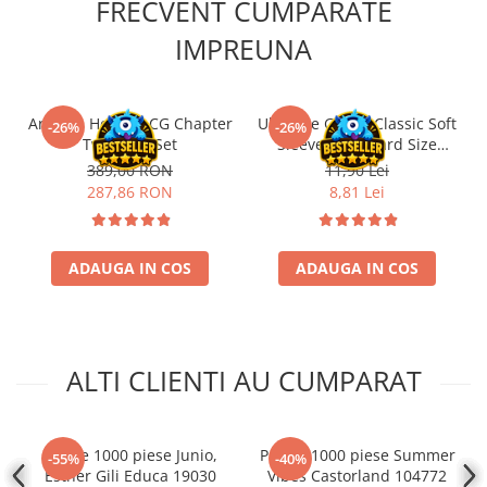
FRECVENT CUMPARATE
Accesorii Clasice
IMPREUNA
Book Nooks
Hello Kitty - Produse Oficiale
Sanrio
Arkham Horror LCG Chapter
Ultimate Guard Classic Soft
-26%
-26%
Comic Books (Benzi Desenate)
Two Core Set
Sleeves Standard Size
Transparent (100)
389,00 RON
11,90 Lei
Trading Card Games
287,86 RON
8,81 Lei
DragonBallZ
Yu-Gi-Oh!
ADAUGA IN COS
ADAUGA IN COS
Yu Gi Oh
Pokemon TCG
Accesorii TCG
Digimon Card Game
ALTI CLIENTI AU CUMPARAT
Cardfight!! Vanguard
Weis Schwarz
Puzzle 1000 piese Junio,
Puzzle 1000 piese Summer
-55%
-40%
Flesh and Blood
Esther Gili Educa 19030
Vibes Castorland 104772