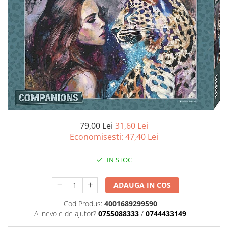
Battletech
Final Girl - solo game
Miniaturi Arkham Horror
Miniaturi HEROCLIX
Accesorii pentru boardgames
Protectii carti (Sleeves)
Playmats
Deck Boxes/Cutii pentru carti
79,00 Lei
31,60 Lei
Portofolii/ Clasoare pentru carti
Economisesti:
47,40
Lei
The Army Painter
Organizatoare
IN STOC
Zaruri
ADAUGA IN COS
Carti
Carti de joc
Cod Produs:
4001689299590
Ai nevoie de ajutor?
0755088333
/
0744433149
Alte produse Hobby