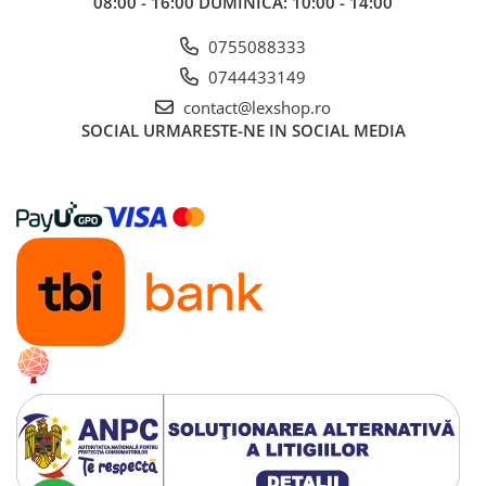
08:00 - 16:00 DUMINICA: 10:00 - 14:00
Gundam
Accesorii Gundam
0755088333
Transformers
0744433149
Modele Revell
contact@lexshop.ro
SOCIAL
URMARESTE-NE IN SOCIAL MEDIA
D&D si Alte RPG
Manuale
Figurine
Altele
Screens
Nolzur
Premium
Board games
Harti
Teren
Alte RPG