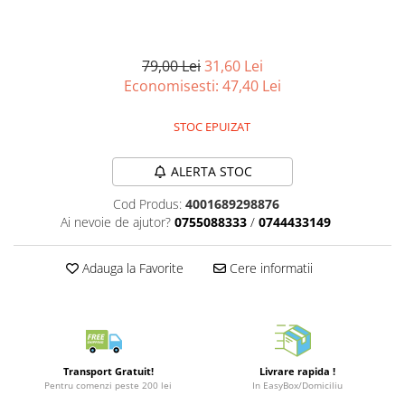
Merch Lex Hobby Store
Pop Culture
Sepci
79,00 Lei
31,60 Lei
Economisesti:
47,40
Lei
Tricouri
Postere
STOC EPUIZAT
Geek Stuff
Figurine
ALERTA STOC
Cani/Pahare
Cod Produs:
4001689298876
Ai nevoie de ajutor?
0755088333
/
0744433149
Brelocuri
Plusuri si papusi
Adauga la Favorite
Cere informatii
Decoratiuni
Carti
Fesuri
Studio Ghibli/My Neighbor
Transport Gratuit!
Livrare rapida !
Totoro/Kiki etc
Pentru comenzi peste 200 lei
In EasyBox/Domiciliu