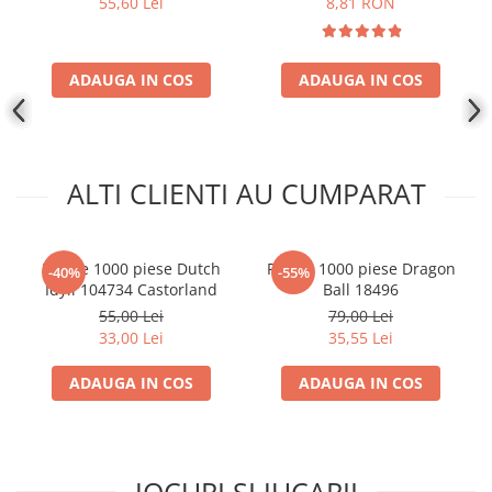
55,60 Lei
8,81 RON
Disney Lorcana
Altered
ADAUGA IN COS
ADAUGA IN COS
Star Wars Unlimited
UniVersus CCG
Neverrift TCG
ALTI CLIENTI AU CUMPARAT
Riftbound League of Legends TCG
Hololive
Magic The Gathering TCG
Puzzle 1000 piese Dutch
Puzzle 1000 piese Dragon
-40%
-55%
Idyll 104734 Castorland
Ball 18496
One Piece Card Game
55,00 Lei
79,00 Lei
Colectii Oficiale Topps si Panini si
33,00 Lei
35,55 Lei
altele
Final Fantasy
ADAUGA IN COS
ADAUGA IN COS
Grand Archive TCG
Alte TCG-uri
Carti singles