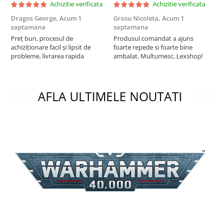
Achizitie verificata
Achizitie verificata
Puzzle 3D
Dragos George,
Acum 1
Grosu Nicoleta,
Acum 1
C
Puzzle 8000 piese
saptamana
saptamana
2
Puzzle 150 piese
Preț bun, procesul de
Produsul comandat a ajuns
t
achiziționare facil și lipsit de
foarte repede si foarte bine
s
Puzzle 1000 piese fluorescent
probleme, livrarea rapida
ambalat. Multumesc, Lexshop!
Puzzle din lemn
Mandala
AFLA ULTIMELE NOUTATI
Puzzle 24 piese
Puzzle-uri metalice si logice
Puzzle 3 in 1
Puzzle 350 piese
Puzzle 275 piese
Puzzle 550 piese
Warhammer
Warhammer 40K
Age of Sigmar