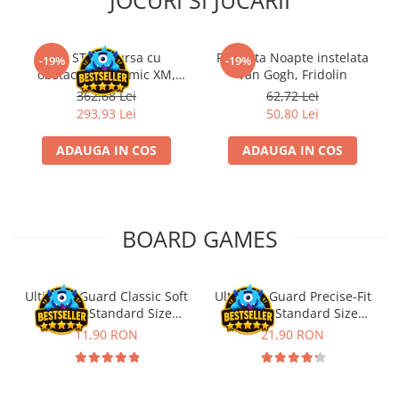
JOCURI SI JUCARII
Riftbound singles
Gundam TCG
Kit STEM Cursa cu
Flasneta Noapte instelata
-19%
-19%
Puzzle
obstacole Dynamic XM,
Van Gogh, Fridolin
Fischertechnik
Puzzle 1000 piese
362,88 Lei
62,72 Lei
293,93 Lei
50,80 Lei
Accesorii pentru puzzle
Puzzle 3000 piese
ADAUGA IN COS
ADAUGA IN COS
Puzzle 2000 piese
Puzzle 1500 piese
Puzzle 20 piese
BOARD GAMES
Puzzle 60 piese
Puzzle 4 in 1
Ultimate Guard Classic Soft
Ultimate Guard Precise-Fit
Sleeves Standard Size
Sleeves Standard Size
Puzzle 40 piese
Transparent (100)
Transparent (100)
11,90 RON
21,90 RON
Puzzle 30 piese
Puzzle 120 piese
Puzzle 260 piese