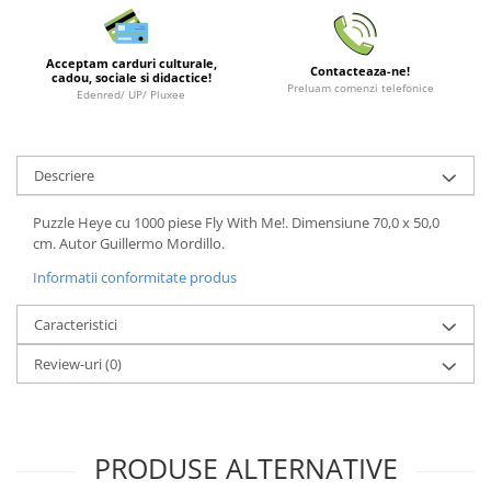
Minecraft
Carnetele
Acceptam carduri culturale,
Contacteaza-ne!
Dragon Ball
cadou, sociale si didactice!
Preluam comenzi telefonice
Edenred/ UP/ Pluxee
Pokemon
One Piece
Descriere
Lord of The Rings
Naruto Shippuden
Puzzle Heye cu 1000 piese Fly With Me!. Dimensiune 70,0 x 50,0
cm. Autor Guillermo Mordillo.
Sailor Moon
Informatii conformitate produs
Harry Potter
Star Trek
Caracteristici
Fallout
Review-uri
(0)
Stranger Things
Collectibles
KPop Demon Hunters
PRODUSE ALTERNATIVE
Retro Arcade – Jocuri, Console si