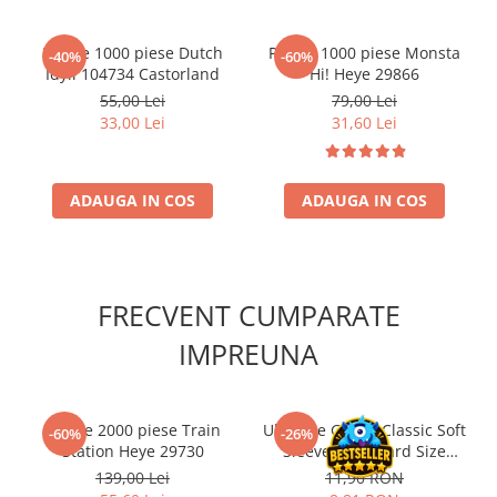
Accesorii Clasice
Book Nooks
Puzzle 1000 piese Dutch
Puzzle 1000 piese Monsta
-40%
-60%
Idyll 104734 Castorland
Hi! Heye 29866
Hello Kitty - Produse Oficiale
55,00 Lei
79,00 Lei
Sanrio
33,00 Lei
31,60 Lei
Comic Books (Benzi Desenate)
Trading Card Games
ADAUGA IN COS
ADAUGA IN COS
DragonBallZ
Yu-Gi-Oh!
Yu Gi Oh
FRECVENT CUMPARATE
Pokemon TCG
Accesorii TCG
IMPREUNA
Digimon Card Game
Cardfight!! Vanguard
Puzzle 2000 piese Train
Ultimate Guard Classic Soft
-60%
-26%
Weis Schwarz
Station Heye 29730
Sleeves Standard Size
Transparent (100)
139,00 Lei
11,90 RON
Flesh and Blood