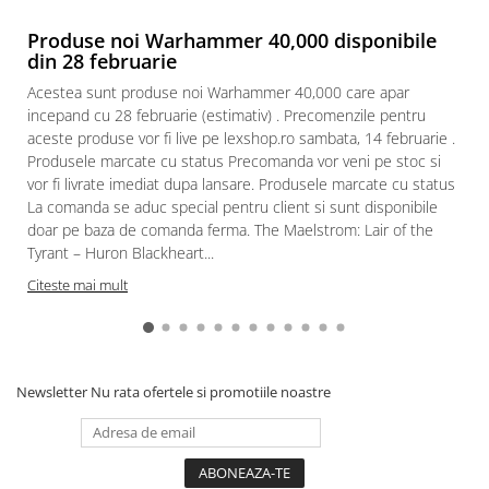
Paints & Tools
Produse noi Warhammer 40,000 disponibile
din 28 februarie
Starter Sets
Acestea sunt produse noi Warhammer 40,000 care apar
Books and Codex
incepand cu 28 februarie (estimativ) . Precomenzile pentru
Accesorii
aceste produse vor fi live pe lexshop.ro sambata, 14 februarie .
Produsele marcate cu status Precomanda vor veni pe stoc si
Figurine
vor fi livrate imediat dupa lansare. Produsele marcate cu status
Star Wars figurine
La comanda se aduc special pentru client si sunt disponibile
Friday The 13th
doar pe baza de comanda ferma. The Maelstrom: Lair of the
Tyrant – Huron Blackheart...
Marvel Univers
Citeste mai mult
Figurine diverse
DC Univers
FUNKO POP!
Newsletter
Nu rata ofertele si promotiile noastre
One Piece
Dragon Ball
Anime