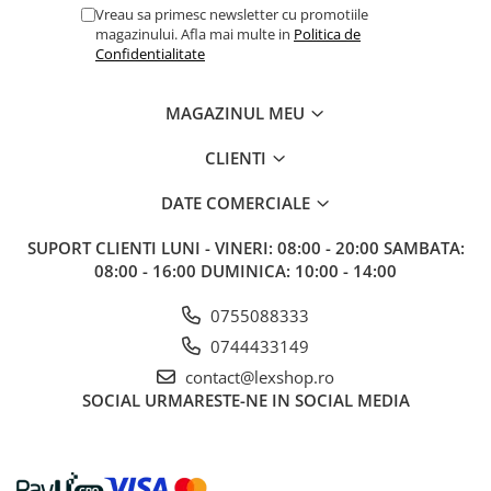
Gundam
Vreau sa primesc newsletter cu promotiile
magazinului. Afla mai multe in
Politica de
Accesorii Gundam
Confidentialitate
Transformers
Modele Revell
MAGAZINUL MEU
Figurine NECA
CLIENTI
D&D si Alte RPG
Manuale
DATE COMERCIALE
Figurine
SUPORT CLIENTI
LUNI - VINERI: 08:00 - 20:00 SAMBATA:
Altele
08:00 - 16:00 DUMINICA: 10:00 - 14:00
Screens
0755088333
Nolzur
0744433149
Premium
contact@lexshop.ro
SOCIAL
URMARESTE-NE IN SOCIAL MEDIA
Board games
Harti
Teren