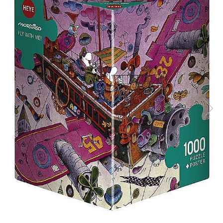
Battletech
Final Girl - solo game
Miniaturi Arkham Horror
Miniaturi HEROCLIX
Accesorii pentru boardgames
Protectii carti (Sleeves)
Playmats
Deck Boxes/Cutii pentru carti
Portofolii/ Clasoare pentru carti
The Army Painter
Organizatoare
Zaruri
Carti
Carti de joc
Alte produse Hobby