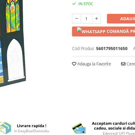
IN STOC
ADAUG
COMANDĂ PR
Cod Produs:
5601795011650
Adauga la Favorite
Cere 
Acceptam carduri cul
Livrare rapida !
cadou, sociale si dida
In EasyBox/Domiciliu
Edenred/ UP/ Plux