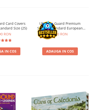
ard Card Covers
Ultimate Guard Premium
Gwent Playm
andard Size (25)
Sleeves Standard European
vari
Board Game Size (50)
90 RON
9,90 RON
129,00 
A IN COS
ADAUGA IN COS
VE