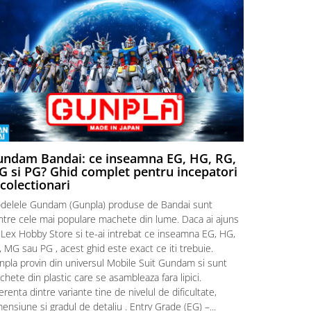
ndam Bandai: ce inseamna EG, HG, RG,
Aventuri
 si PG? Ghid complet pentru incepatori
Episodul
 colectionari
MonstruLex t
delele Gundam (Gunpla) produse de Bandai sunt
a suflat pes
intre cele mai populare machete din lume. Daca ai ajuns
la picioarele
 Lex Hobby Store si te-ai intrebat ce inseamna EG, HG,
era clar: com
 MG sau PG , acest ghid este exact ce iti trebuie.
eroii! 🧭 Mi
npla provin din universul Mobile Suit Gundam si sunt
titluri, ech
hete din plastic care se asambleaza fara lipici.
sau s-au tel
erenta dintre variante tine de nivelul de dificultate,
le impartase
ensiune si gradul de detaliu . Entry Grade (EG) –...