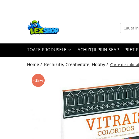
Toate Produsele
Board Games
Games Workshop
TOATE PRODUSELE
ACHIZIȚII PRIN SEAP
PRET 
Board Games
Extensii boardgames
Home /
Rechizite, Creativitate, Hobby /
Carte de colorat
Card Games (jocuri cu carti)
Extensii card games
-35%
Jocuri pentru toata familia
Party Games (jocuri de petrecere)
Jocuri pentru copii
Smart Games
Puzzle-uri logice
Jocuri cu miniaturi