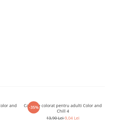
Color and
Carte de colorat pentru adulti Color and
Carte de
-35%
-35%
Chill 4
13,90 Lei
9,04 Lei