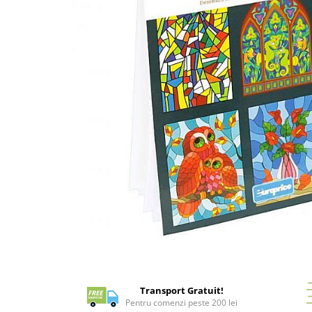
Battletech
Final Girl - solo game
Miniaturi Arkham Horror
Miniaturi HEROCLIX
Accesorii pentru boardgames
Protectii carti (Sleeves)
Playmats
Deck Boxes/Cutii pentru carti
Portofolii/ Clasoare pentru carti
The Army Painter
Organizatoare
Zaruri
Carti
Distribuie
pe
Carti de joc
Facebook
Transport Gratuit!
Alte produse Hobby
Pentru comenzi peste 200 lei