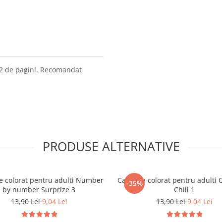
2 de pagini. Recomandat
PRODUSE ALTERNATIVE
e colorat pentru adulti Number
Carte de colorat pentru adulti 
-35%
by number Surprize 3
Chill 1
13,90 Lei
9,04 Lei
13,90 Lei
9,04 Lei