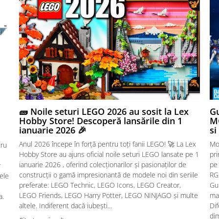
🧱 Noile seturi LEGO 2026 au sosit la Lex
Gu
Hobby Store! Descoperă lansările din 1
MG
ianuarie 2026 🎉
si
Anul 2026 începe în forță pentru toți fanii LEGO! 🚀 La Lex
Mo
tru
Hobby Store au ajuns oficial noile seturi LEGO lansate pe 1
pr
ianuarie 2026 , oferind colecționarilor și pasionaților de
pe
r
construcții o gamă impresionantă de modele noi din seriile
RG,
sele
preferate: LEGO Technic, LEGO Icons, LEGO Creator,
Gu
LEGO Friends, LEGO Harry Potter, LEGO NINJAGO și multe
mac
a.
altele. Indiferent dacă iubești...
Dif
dim