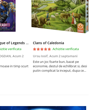
Riftbound League of Legends TCG Unleashed Booster Pack 14 Carti
Clans of Caledonia
izitie verificata
Achizitie verificata
BOGDAN,
Acum 2
Ursu Iosif,
Acum 2 saptamani
Cristian Neg
saptamani
Este un joc foarte bun, bazat pe
umoase in timp scurt
economie, destul de echilibrat si, desi
5
putin complicat la inceput, dupa ce
intelegi mecanismele il poti juca
foarte usor.