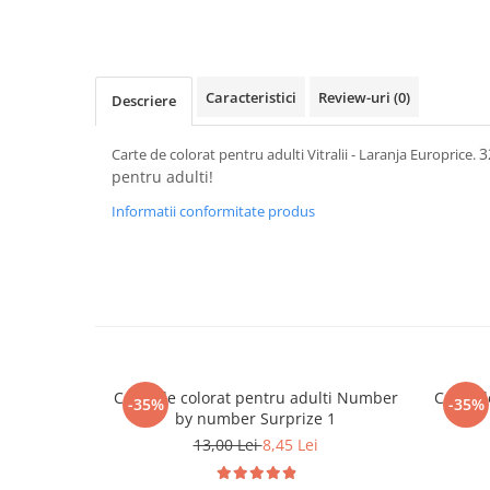
Merch Lex Hobby Store
Pop Culture
Sepci
Caracteristici
Review-uri
(0)
Descriere
Tricouri
Postere
3
Carte de colorat pentru adulti Vitralii - Laranja Europrice.
Geek Stuff
pentru adulti!
Figurine
Informatii conformitate produs
Cani/Pahare
Brelocuri
Plusuri si papusi
Decoratiuni
Carti
Carte de colorat pentru adulti Number
Carte d
-35%
-35%
Fesuri
by number Surprize 1
Studio Ghibli/My Neighbor
13,00 Lei
8,45 Lei
Totoro/Kiki etc