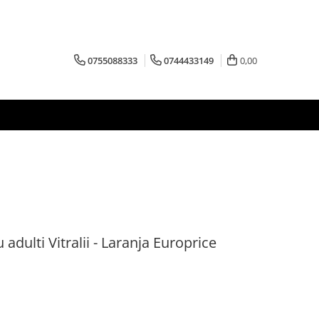
0755088333
0744433149
0,00
adulti Vitralii - Laranja Europrice