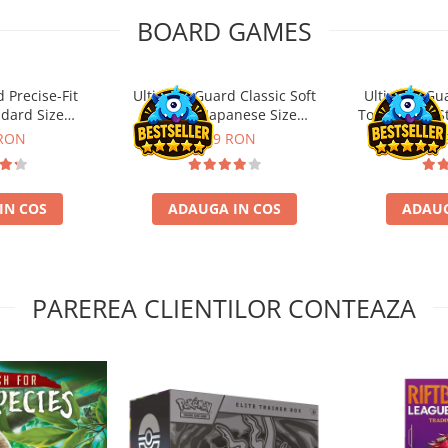
BOARD GAMES
 Precise-Fit
Ultimate Guard Classic Soft
Ultimate Gu
ndard Size
Sleeves Japanese Size
Toploading St
nt (100)
Transparent (100)
 RON
9,99 RON
29,
IN COS
ADAUGA IN COS
ADAUG
PAREREA CLIENTILOR CONTEAZA