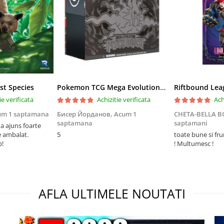
st Species
Pokemon TCG Mega Evolution Pitch Black Elite Trainer Box
ie verificata
Achizitie verificata
Ach
um 1 saptamana
Бисер Йорданов,
Acum 1
CHETA-BELLA 
saptamana
saptamani
 ajuns foarte
e ambalat.
5
toate bune si fr
p!
! Multumesc !
AFLA ULTIMELE NOUTATI