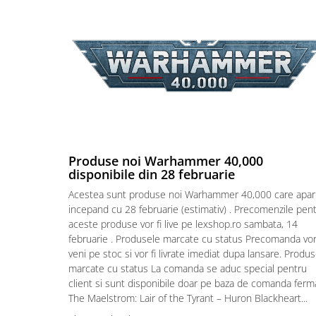
Puzzle 4000 piese
Puzzle 500 piese
4D Cityscape Time Puzzle
Puzzle 180 piese
Puzzle 12 piese
Educative
Puzzle 300 piese
Produse noi Warhammer 40,000
disponibile din 28 februarie
Puzzle
Acestea sunt produse noi Warhammer 40,000 care apar
Puzzle 70 piese
incepand cu 28 februarie (estimativ) . Precomenzile pen
Puzzle cu 100 piese
aceste produse vor fi live pe lexshop.ro sambata, 14
februarie . Produsele marcate cu status Precomanda vo
Puzzle cu 200 piese
veni pe stoc si vor fi livrate imediat dupa lansare. Produ
Puzzle XXL
marcate cu status La comanda se aduc special pentru
Puzzle 2 in 1
client si sunt disponibile doar pe baza de comanda ferm
The Maelstrom: Lair of the Tyrant – Huron Blackheart...
Puzzle 1000 piese panorama