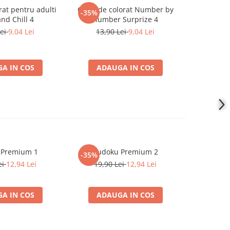
rat pentru adulti
Carte de colorat Number by
Carte de c
-35%
-35%
and Chill 4
number Surprize 4
Number by
Lei
9,04 Lei
13,90 Lei
9,04 Lei
13,
A IN COS
ADAUGA IN COS
ADA
 Premium 1
Sudoku Premium 2
Instrumen
-35%
-19%
l
ei
12,94 Lei
19,90 Lei
12,94 Lei
181,4
A IN COS
ADAUGA IN COS
ADA