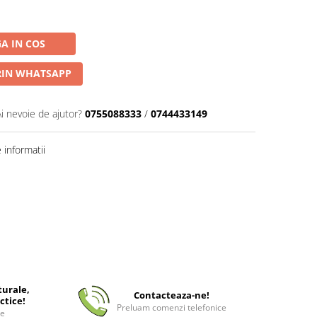
A IN COS
IN WHATSAPP
Ai nevoie de ajutor?
0755088333
/
0744433149
informatii
turale,
Contacteaza-ne!
ctice!
Preluam comenzi telefonice
ee