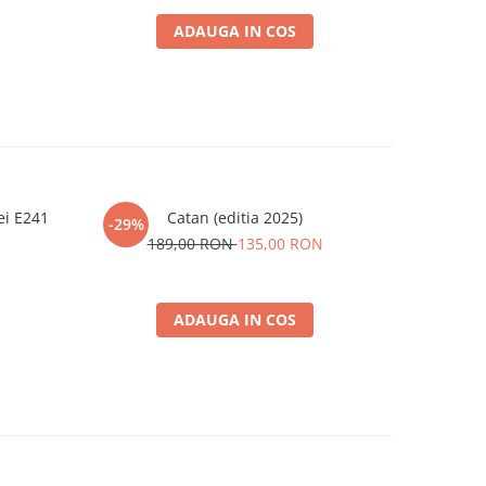
ADAUGA IN COS
ei E241
Catan (editia 2025)
Puzzle de
-29%
-40%
189,00 RON
135,00 RON
ADAUGA IN COS