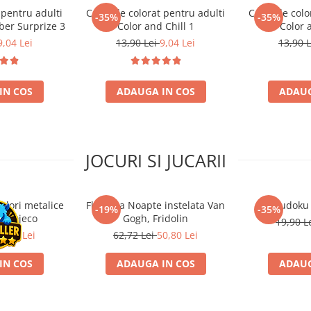
 pentru adulti
Carte de colorat pentru adulti
Carte de colo
-35%
-35%
er Surprize 3
Color and Chill 1
Color 
9,04 Lei
13,90 Lei
9,04 Lei
13,90 
IN COS
ADAUGA IN COS
ADAUG
JOCURI SI JUCARII
ulori metalice
Flasneta Noapte instelata Van
Sudoku
-19%
-35%
ce, Djeco
Gogh, Fridolin
19,90 L
0,80 Lei
62,72 Lei
50,80 Lei
IN COS
ADAUGA IN COS
ADAUG