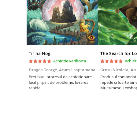
Riftbound singles
Gundam TCG
Puzzle
Puzzle 1000 piese
Accesorii pentru puzzle
Puzzle 3000 piese
Tir na Nog
The Search for Lo
Puzzle 2000 piese
Achizitie verificata
Achizit
Dragos George,
Acum 1 saptamana
Grosu Nicoleta,
Ac
Puzzle 1500 piese
Preț bun, procesul de achiziționare
Produsul comandat a
Puzzle 20 piese
facil și lipsit de probleme, livrarea
repede si foarte bin
rapida
Multumesc, Lexsho
Puzzle 60 piese
Puzzle 4 in 1
Puzzle 40 piese
Puzzle 30 piese
Puzzle 120 piese
Puzzle 260 piese