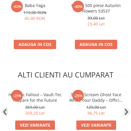
Accesorii Clasice
Baba Yaga
Puzzle 500 piese Autumn
-62%
-40%
Flowers 53537
119,00 RON
Book Nooks
39,00 Lei
45,00 RON
Hello Kitty - Produse Oficiale
23,40 Lei
Sanrio
Comic Books (Benzi Desenate)
ADAUGA IN COS
ADAUGA IN COS
Trading Card Games
DragonBallZ
Yu-Gi-Oh!
Yu Gi Oh
ALTI CLIENTI AU CUMPARAT
Pokemon TCG
Accesorii TCG
Hanorac Fallout – Vault-Tec
Tricou Scream Ghost Face
-25%
-25%
Digimon Card Game
Prepare for the Future
Who’s Your Daddy – Official
Licensed
359,00 Lei
129,00 Lei
Cardfight!! Vanguard
269,25 Lei
96,75 Lei
Weis Schwarz
VEZI VARIANTE
VEZI VARIANTE
Flesh and Blood