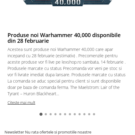
Puzzle 3D
Puzzle 8000 piese
Puzzle 150 piese
Puzzle 1000 piese fluorescent
Produse noi Warhammer 40,000 disponibile
din 28 februarie
Puzzle din lemn
Acestea sunt produse noi Warhammer 40,000 care apar
Mandala
incepand cu 28 februarie (estimativ) . Precomenzile pentru
Puzzle 24 piese
aceste produse vor fi live pe lexshop.ro sambata, 14 februarie .
Produsele marcate cu status Precomanda vor veni pe stoc si
Puzzle-uri metalice si logice
vor fi livrate imediat dupa lansare. Produsele marcate cu status
Puzzle 3 in 1
La comanda se aduc special pentru client si sunt disponibile
doar pe baza de comanda ferma. The Maelstrom: Lair of the
Puzzle 350 piese
Tyrant – Huron Blackheart...
Puzzle 275 piese
Citeste mai mult
Puzzle 550 piese
Warhammer
Warhammer 40K
Newsletter
Nu rata ofertele si promotiile noastre
Age of Sigmar