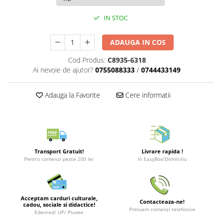
Merch Lex Hobby Store
IN STOC
Pop Culture
Sepci
ADAUGA IN COS
Tricouri
Cod Produs:
C8935-6318
Postere
Ai nevoie de ajutor?
0755088333
/
0744433149
Geek Stuff
Figurine
Adauga la Favorite
Cere informatii
Cani/Pahare
Brelocuri
Plusuri si papusi
Transport Gratuit!
Livrare rapida !
Decoratiuni
Pentru comenzi peste 200 lei
In EasyBox/Domiciliu
Carti
Fesuri
Acceptam carduri culturale,
Studio Ghibli/My Neighbor
Contacteaza-ne!
cadou, sociale si didactice!
Preluam comenzi telefonice
Totoro/Kiki etc
Edenred/ UP/ Pluxee