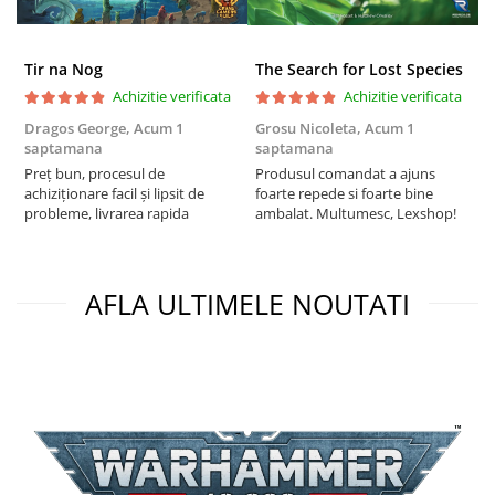
Puzzle 4000 piese
Puzzle 500 piese
Tir na Nog
The Search for Lost Species
Achizitie verificata
Achizitie verificata
4D Cityscape Time Puzzle
Dragos George,
Acum 1
Grosu Nicoleta,
Acum 1
Б
Puzzle 180 piese
saptamana
saptamana
s
Puzzle 12 piese
Preț bun, procesul de
Produsul comandat a ajuns
5
achiziționare facil și lipsit de
foarte repede si foarte bine
Educative
probleme, livrarea rapida
ambalat. Multumesc, Lexshop!
Puzzle 300 piese
Puzzle
AFLA ULTIMELE NOUTATI
Puzzle 70 piese
Puzzle cu 100 piese
Puzzle cu 200 piese
Puzzle XXL
Puzzle 2 in 1
Puzzle 1000 piese panorama