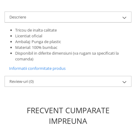
Minecraft
Carnetele
Descriere
Dragon Ball
Tricou de inalta calitate
Pokemon
Licentiat oficial
One Piece
Ambalaj: Punga de plastic
Material: 100% bumbac
Lord of The Rings
Disponibil in diferite dimensiuni (va rugam sa specificati la
comanda)
Naruto Shippuden
Informatii conformitate produs
Sailor Moon
Harry Potter
Review-uri
(0)
Star Trek
Fallout
Stranger Things
FRECVENT CUMPARATE
Collectibles
IMPREUNA
KPop Demon Hunters
Retro Arcade – Jocuri, Console si