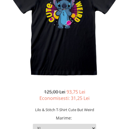
Battletech
Final Girl - solo game
Miniaturi Arkham Horror
Miniaturi HEROCLIX
Accesorii pentru boardgames
Protectii carti (Sleeves)
Playmats
Deck Boxes/Cutii pentru carti
Portofolii/ Clasoare pentru carti
The Army Painter
Organizatoare
125,00 Lei
93,75 Lei
Zaruri
Economisesti:
31,25
Lei
Carti
Lilo & Stitch T-Shirt Cute But Weird
Carti de joc
Marime
:
Alte produse Hobby