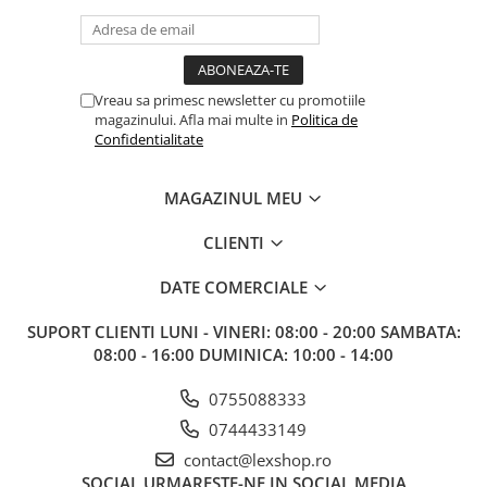
Paints & Tools
Starter Sets
Books and Codex
Vreau sa primesc newsletter cu promotiile
magazinului. Afla mai multe in
Politica de
Accesorii
Confidentialitate
Figurine
Star Wars figurine
MAGAZINUL MEU
Friday The 13th
CLIENTI
Marvel Univers
DATE COMERCIALE
Figurine diverse
DC Univers
SUPORT CLIENTI
LUNI - VINERI: 08:00 - 20:00 SAMBATA:
08:00 - 16:00 DUMINICA: 10:00 - 14:00
FUNKO POP!
One Piece
0755088333
Dragon Ball
0744433149
contact@lexshop.ro
Anime
SOCIAL
URMARESTE-NE IN SOCIAL MEDIA