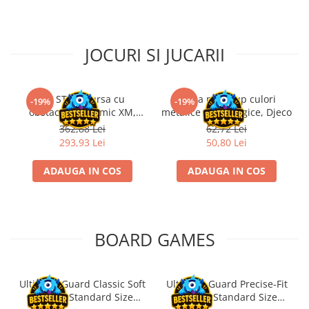
Disney Lorcana
Altered
JOCURI SI JUCARII
Star Wars Unlimited
UniVersus CCG
Neverrift TCG
Kit STEM Cursa cu
Trusa make-up culori
-19%
-19%
obstacole Dynamic XM,
metalice non alergice, Djeco
Riftbound League of Legends TCG
Fischertechnik
362,88 Lei
62,72 Lei
Hololive
293,93 Lei
50,80 Lei
Magic The Gathering TCG
ADAUGA IN COS
ADAUGA IN COS
One Piece Card Game
Colectii Oficiale Topps si Panini si
altele
BOARD GAMES
Final Fantasy
Grand Archive TCG
Alte TCG-uri
Ultimate Guard Classic Soft
Ultimate Guard Precise-Fit
Sleeves Standard Size
Sleeves Standard Size
Carti singles