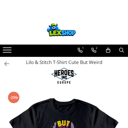
Toate Produsele
Board Games
Games Workshop
Board Games
1
2
Extensii boardgames
Lilo & Stitch T-Shirt Cute But Weird
Card Games (jocuri cu carti)
Extensii card games
Jocuri pentru toata familia
Party Games (jocuri de petrecere)
-25%
Jocuri pentru copii
Smart Games
Puzzle-uri logice
Jocuri cu miniaturi