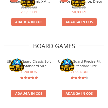
obstacole Dynamic XM,
metalice non alergice, Djeco
Riftbound singles
Fischertechnik
362,88 Lei
62,72 Lei
Gundam TCG
293,93 Lei
50,80 Lei
Puzzle
ADAUGA IN COS
ADAUGA IN COS
Puzzle 1000 piese
Accesorii pentru puzzle
Puzzle 3000 piese
BOARD GAMES
Puzzle 2000 piese
Puzzle 1500 piese
Ultimate Guard Classic Soft
Ultimate Guard Precise-Fit
Puzzle 20 piese
Sleeves Standard Size
Sleeves Standard Size
Puzzle 60 piese
Transparent (100)
Transparent (100)
11,90 RON
21,90 RON
Puzzle 4 in 1
Puzzle 40 piese
Puzzle 30 piese
ADAUGA IN COS
ADAUGA IN COS
Puzzle 120 piese
Puzzle 260 piese