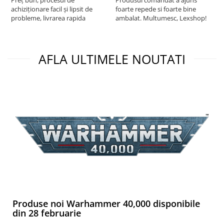
Puzzle 3D
achiziționare facil și lipsit de
foarte repede si foarte bine
s
probleme, livrarea rapida
ambalat. Multumesc, Lexshop!
Puzzle 8000 piese
Puzzle 150 piese
Puzzle 1000 piese fluorescent
AFLA ULTIMELE NOUTATI
Puzzle din lemn
Mandala
Puzzle 24 piese
Puzzle-uri metalice si logice
Puzzle 3 in 1
Puzzle 350 piese
Puzzle 275 piese
Puzzle 550 piese
Warhammer
Produse noi Warhammer 40,000 disponibile
Warhammer 40K
din 28 februarie
Age of Sigmar