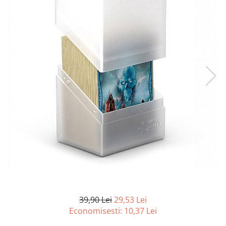
Battletech
Final Girl - solo game
Miniaturi Arkham Horror
Miniaturi HEROCLIX
Accesorii pentru boardgames
Protectii carti (Sleeves)
Playmats
Deck Boxes/Cutii pentru carti
Portofolii/ Clasoare pentru carti
The Army Painter
Organizatoare
Zaruri
Carti
39,90 Lei
29,53 Lei
Carti de joc
Economisesti:
10,37
Lei
Alte produse Hobby