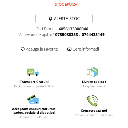
Merch Lex Hobby Store
STOC EPUIZAT
Pop Culture
ALERTA STOC
Sepci
Tricouri
Cod Produs:
4056133006040
Ai nevoie de ajutor?
0755088333
/
0744433149
Postere
Geek Stuff
Adauga la Favorite
Cere informatii
Figurine
Cani/Pahare
Brelocuri
Plusuri si papusi
Transport Gratuit!
Livrare rapida !
Pentru comenzi peste 200 lei
In EasyBox/Domiciliu
Decoratiuni
Carti
Fesuri
Acceptam carduri culturale,
Contacteaza-ne!
cadou, sociale si didactice!
Preluam comenzi telefonice
Studio Ghibli/My Neighbor
Edenred/ UP/ Pluxee
Totoro/Kiki etc