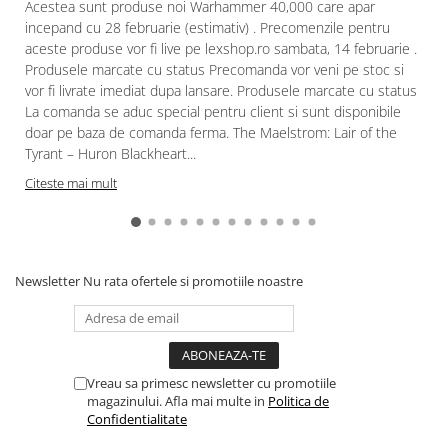
Acestea sunt produse noi Warhammer 40,000 care apar
incepand cu 28 februarie (estimativ) . Precomenzile pentru
Paints & Tools
aceste produse vor fi live pe lexshop.ro sambata, 14 februarie .
Starter Sets
Produsele marcate cu status Precomanda vor veni pe stoc si
Books and Codex
vor fi livrate imediat dupa lansare. Produsele marcate cu status
La comanda se aduc special pentru client si sunt disponibile
Accesorii
doar pe baza de comanda ferma. The Maelstrom: Lair of the
Figurine
Tyrant – Huron Blackheart...
Star Wars figurine
Citeste mai mult
Friday The 13th
Marvel Univers
Figurine diverse
Newsletter
Nu rata ofertele si promotiile noastre
DC Univers
FUNKO POP!
One Piece
Vreau sa primesc newsletter cu promotiile
Dragon Ball
magazinului. Afla mai multe in
Politica de
Confidentialitate
Anime