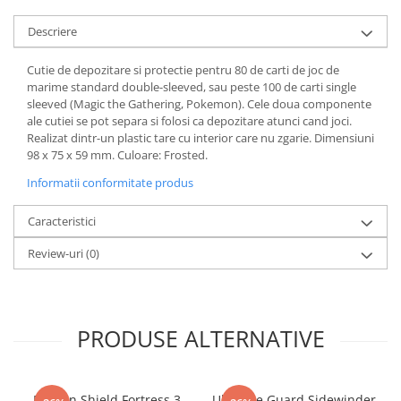
Minecraft
Descriere
Carnetele
Dragon Ball
Cutie de depozitare si protectie pentru 80 de carti de joc de
marime standard double-sleeved, sau peste 100 de carti single
Pokemon
sleeved (Magic the Gathering, Pokemon). Cele doua componente
One Piece
ale cutiei se pot separa si folosi ca depozitare atunci cand joci.
Realizat dintr-un plastic tare cu interior care nu zgarie. Dimensiuni
Lord of The Rings
98 x 75 x 59 mm. Culoare: Frosted.
Naruto Shippuden
Informatii conformitate produs
Sailor Moon
Caracteristici
Harry Potter
Review-uri
(0)
Star Trek
Fallout
Stranger Things
PRODUSE ALTERNATIVE
Collectibles
KPop Demon Hunters
Retro Arcade – Jocuri, Console si
Dragon Shield Fortress 3
Ultimate Guard Sidewinder