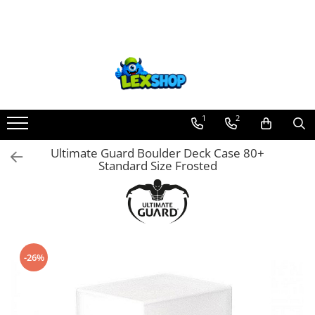
Toate Produsele
Board Games
Games Workshop
Board Games
1
2
Extensii boardgames
Ultimate Guard Boulder Deck Case 80+
Card Games (jocuri cu carti)
Standard Size Frosted
Extensii card games
Jocuri pentru toata familia
Party Games (jocuri de petrecere)
Jocuri pentru copii
-26%
Smart Games
Puzzle-uri logice
Jocuri cu miniaturi