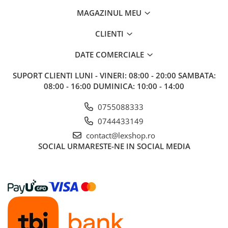
Gundam
MAGAZINUL MEU
Accesorii Gundam
CLIENTI
Transformers
Modele Revell
DATE COMERCIALE
Figurine NECA
SUPORT CLIENTI
LUNI - VINERI: 08:00 - 20:00 SAMBATA:
D&D si Alte RPG
08:00 - 16:00 DUMINICA: 10:00 - 14:00
Manuale
0755088333
Figurine
0744433149
Altele
contact@lexshop.ro
Screens
SOCIAL
URMARESTE-NE IN SOCIAL MEDIA
Nolzur
Premium
Board games
Harti
Teren