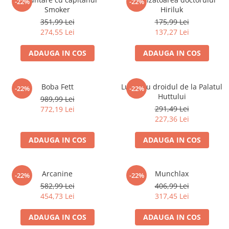
-22%
-22%
Smoker
Hiriluk
LEGO Wicked
351,99 Lei
175,99 Lei
Lampi si brelocuri cu LED
274,55 Lei
137,27 Lei
Lenjerii de pat si textile
ADAUGA IN COS
ADAUGA IN COS
Recipiente alimentare
Seturi emblematice
Boba Fett
Lupta cu droidul de la Palatul
-22%
-22%
Lego Editions
Huttului
989,99 Lei
Lego Pokemon
291,49 Lei
772,19 Lei
227,36 Lei
Lego Friends
LEGO Ninjago
ADAUGA IN COS
ADAUGA IN COS
Arcanine
Munchlax
-22%
-22%
582,99 Lei
406,99 Lei
454,73 Lei
317,45 Lei
ADAUGA IN COS
ADAUGA IN COS