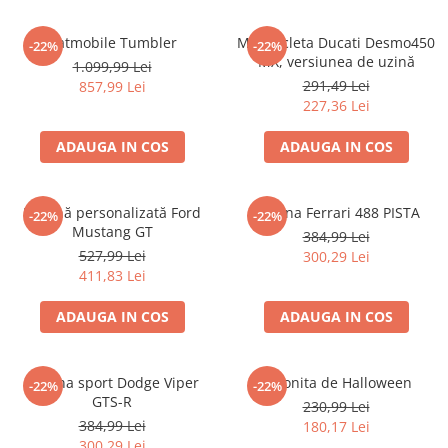
Batmobile Tumbler
Motocicleta Ducati Desmo450
-22%
-22%
MX, versiunea de uzină
1.099,99 Lei
291,49 Lei
857,99 Lei
227,36 Lei
ADAUGA IN COS
ADAUGA IN COS
Mașină personalizată Ford
Mașina Ferrari 488 PISTA
-22%
-22%
Mustang GT
384,99 Lei
527,99 Lei
300,29 Lei
411,83 Lei
ADAUGA IN COS
ADAUGA IN COS
Mașina sport Dodge Viper
Coronita de Halloween
-22%
-22%
GTS-R
230,99 Lei
384,99 Lei
180,17 Lei
300,29 Lei