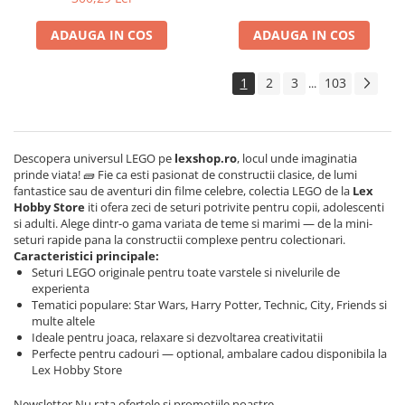
ADAUGA IN COS
ADAUGA IN COS
1
2
3
103
...
Descopera universul LEGO pe
lexshop.ro
, locul unde imaginatia
prinde viata! 🧱 Fie ca esti pasionat de constructii clasice, de lumi
fantastice sau de aventuri din filme celebre, colectia LEGO de la
Lex
Hobby Store
iti ofera zeci de seturi potrivite pentru copii, adolescenti
si adulti. Alege dintr-o gama variata de teme si marimi — de la mini-
seturi rapide pana la constructii complexe pentru colectionari.
Caracteristici principale:
Seturi LEGO originale pentru toate varstele si nivelurile de
experienta
Tematici populare: Star Wars, Harry Potter, Technic, City, Friends si
multe altele
Ideale pentru joaca, relaxare si dezvoltarea creativitatii
Perfecte pentru cadouri — optional, ambalare cadou disponibila la
Lex Hobby Store
Newsletter
Nu rata ofertele si promotiile noastre