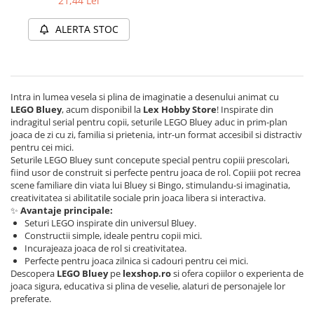
21,44 Lei
Merch Lex Hobby Store
Pop Culture
ALERTA STOC
Sepci
Tricouri
Postere
Intra in lumea vesela si plina de imaginatie a desenului animat cu
LEGO Bluey
, acum disponibil la
Lex Hobby Store
! Inspirate din
Geek Stuff
indragitul serial pentru copii, seturile LEGO Bluey aduc in prim-plan
Figurine
joaca de zi cu zi, familia si prietenia, intr-un format accesibil si distractiv
pentru cei mici.
Cani/Pahare
Seturile LEGO Bluey sunt concepute special pentru copiii prescolari,
fiind usor de construit si perfecte pentru joaca de rol. Copiii pot recrea
Brelocuri
scene familiare din viata lui Bluey si Bingo, stimulandu-si imaginatia,
Plusuri si papusi
creativitatea si abilitatile sociale prin joaca libera si interactiva.
✨
Avantaje principale:
Decoratiuni
Seturi LEGO inspirate din universul Bluey.
Constructii simple, ideale pentru copii mici.
Carti
Incurajeaza joaca de rol si creativitatea.
Perfecte pentru joaca zilnica si cadouri pentru cei mici.
Fesuri
Descopera
LEGO Bluey
pe
lexshop.ro
si ofera copiilor o experienta de
Studio Ghibli/My Neighbor
joaca sigura, educativa si plina de veselie, alaturi de personajele lor
Totoro/Kiki etc
preferate.