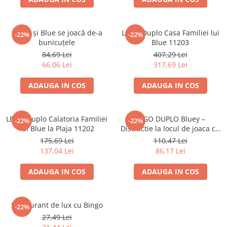
Battletech
Final Girl - solo game
Bingo și Blue se joacă de-a
LEGO Duplo Casa Familiei lui
-22%
-22%
bunicuțele
Blue 11203
Miniaturi Arkham Horror
84,69 Lei
407,29 Lei
Miniaturi HEROCLIX
66,06 Lei
317,69 Lei
Accesorii pentru boardgames
ADAUGA IN COS
ADAUGA IN COS
Protectii carti (Sleeves)
Playmats
Deck Boxes/Cutii pentru carti
LEGO Duplo Calatoria Familiei
LEGO DUPLO Bluey –
-22%
-22%
lui Blue la Plaja 11202
Distractie la locul de joaca cu
Portofolii/ Clasoare pentru carti
Blue si Chloe 11201
175,69 Lei
110,47 Lei
The Army Painter
137,04 Lei
86,17 Lei
Organizatoare
Zaruri
ADAUGA IN COS
ADAUGA IN COS
Carti
Carti de joc
Restaurant de lux cu Bingo
-22%
Alte produse Hobby
27,49 Lei