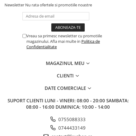
Minecraft
Newsletter
Nu rata ofertele si promotiile noastre
Carnetele
Dragon Ball
Pokemon
Vreau sa primesc newsletter cu promotiile
One Piece
magazinului. Afla mai multe in
Politica de
Confidentialitate
Lord of The Rings
Naruto Shippuden
MAGAZINUL MEU
Sailor Moon
CLIENTI
Harry Potter
Star Trek
DATE COMERCIALE
Fallout
SUPORT CLIENTI
LUNI - VINERI: 08:00 - 20:00 SAMBATA:
Stranger Things
08:00 - 16:00 DUMINICA: 10:00 - 14:00
Collectibles
0755088333
KPop Demon Hunters
0744433149
Retro Arcade – Jocuri, Console si