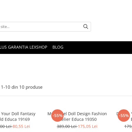
PLUS GARANTIA LEXSHOP
BLOG
i
1-
10
din
10
produse
 Your Doll Fantasy
My Model Doll Design Fashion
Design 
-55%
-55%
ld Educa 19169
Atelier Educa 19350
00 Lei
80,55 Lei
389,00 Lei
175,05 Lei
179