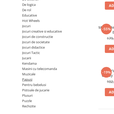
De logica
AD
Battletech
De rol
Final Girl - solo game
Educative
Hot Wheels
Miniaturi Arkham Horror
Jocuri
My Model
-55%
Miniaturi HEROCLIX
Jocuri creative si educative
Jocuri de constructie
Accesorii pentru boardgames
179,
Jocuri de societate
Protectii carti (Sleeves)
Jocuri didactice
AD
Playmats
Jocuri Tactic
Jucarii
Deck Boxes/Cutii pentru carti
Kendama
Portofolii/ Clasoare pentru carti
Masini cu telecomanda
Gabby’s
-19%
The Army Painter
Muzicale
Gabby 
Organizatoare
Papusi
102,
Pentru bebelusi
Zaruri
Pistoale de jucarie
AD
Carti
Plusuri
Carti de joc
Puzzle
Rechizite
Alte produse Hobby