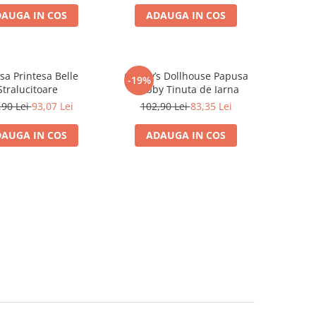
AUGA IN COS
ADAUGA IN COS
sa Printesa Belle
Gabby’s Dollhouse Papusa
-19%
Stralucitoare
Gabby Tinuta de Iarna
,90 Lei
93,07 Lei
102,90 Lei
83,35 Lei
AUGA IN COS
ADAUGA IN COS