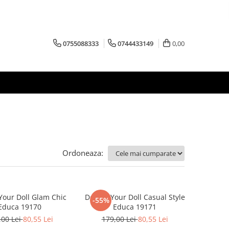
0755088333
0744433149
0,00
Ordoneaza:
Your Doll Glam Chic
Design Your Doll Casual Style
-55%
Educa 19170
Educa 19171
,00 Lei
80,55 Lei
179,00 Lei
80,55 Lei