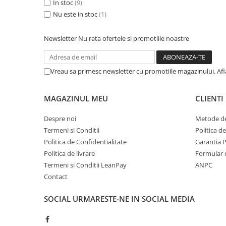
In stoc
(9)
Minecraft
Nu este in stoc
(1)
Carnetele
Dragon Ball
Newsletter
Nu rata ofertele si promotiile noastre
Pokemon
One Piece
Vreau sa primesc newsletter cu promotiile magazinului. Af
Lord of The Rings
MAGAZINUL MEU
CLIENTI
Naruto Shippuden
Sailor Moon
Despre noi
Metode de
Harry Potter
Termeni si Conditii
Politica d
Politica de Confidentialitate
Garantia 
Star Trek
Politica de livrare
Formular 
Fallout
Termeni si Conditii LeanPay
ANPC
Stranger Things
Contact
Collectibles
SOCIAL
URMARESTE-NE IN SOCIAL MEDIA
KPop Demon Hunters
Retro Arcade – Jocuri, Console si