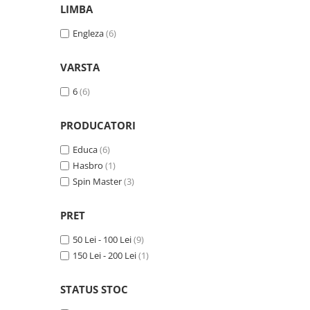
Merch Lex Hobby Store
LIMBA
Pop Culture
Engleza
(6)
Sepci
Tricouri
VARSTA
Postere
6
(6)
Geek Stuff
PRODUCATORI
Figurine
Educa
(6)
Cani/Pahare
Hasbro
(1)
Brelocuri
Spin Master
(3)
Plusuri si papusi
PRET
Decoratiuni
Carti
50 Lei - 100 Lei
(9)
150 Lei - 200 Lei
(1)
Fesuri
Studio Ghibli/My Neighbor
STATUS STOC
Totoro/Kiki etc