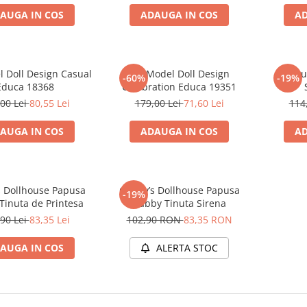
AUGA IN COS
ADAUGA IN COS
AD
 Doll Design Casual
My Model Doll Design
Papu
-60%
-19%
Educa 18368
Celebration Educa 19351
00 Lei
80,55 Lei
179,00 Lei
71,60 Lei
114
AUGA IN COS
ADAUGA IN COS
AD
 Dollhouse Papusa
Gabby’s Dollhouse Papusa
-19%
Tinuta de Printesa
Gabby Tinuta Sirena
90 Lei
83,35 Lei
102,90 RON
83,35 RON
AUGA IN COS
ALERTA STOC