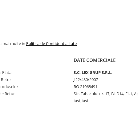
la mai multe in
Politica de Confidentialitate
DATE COMERCIALE
 Plata
S.C. LEX GRUP S.R.L.
e Retur
J 22/430/2007
Produselor
RO 21068491
de Retur
Str. Tabacului nr. 17, Bl. D14, Et.1, A
Iasi, Iasi