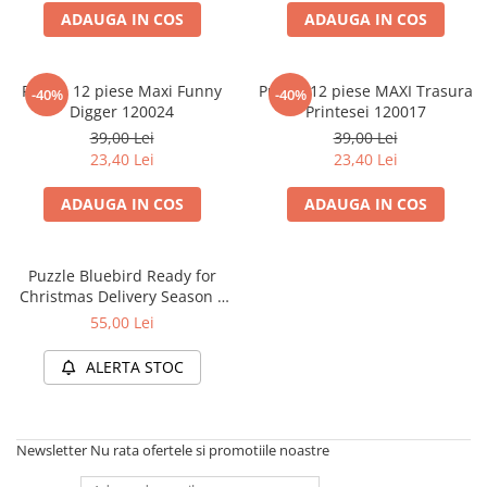
ADAUGA IN COS
ADAUGA IN COS
Battletech
Final Girl - solo game
Puzzle 12 piese Maxi Funny
Puzzle 12 piese MAXI Trasura
-40%
-40%
Miniaturi Arkham Horror
Digger 120024
Printesei 120017
Miniaturi HEROCLIX
39,00 Lei
39,00 Lei
23,40 Lei
23,40 Lei
Accesorii pentru boardgames
Protectii carti (Sleeves)
ADAUGA IN COS
ADAUGA IN COS
Playmats
Deck Boxes/Cutii pentru carti
Puzzle Bluebird Ready for
Portofolii/ Clasoare pentru carti
Christmas Delivery Season –
The Army Painter
12 piese (Kids)
55,00 Lei
Organizatoare
Zaruri
ALERTA STOC
Carti
Carti de joc
Newsletter
Nu rata ofertele si promotiile noastre
Alte produse Hobby