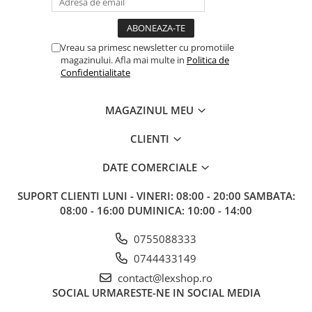
Merch Lex Hobby Store
Pop Culture
Sepci
Vreau sa primesc newsletter cu promotiile
magazinului. Afla mai multe in
Politica de
Tricouri
Confidentialitate
Postere
MAGAZINUL MEU
Geek Stuff
Figurine
CLIENTI
Cani/Pahare
DATE COMERCIALE
Brelocuri
SUPORT CLIENTI
LUNI - VINERI: 08:00 - 20:00 SAMBATA:
Plusuri si papusi
08:00 - 16:00 DUMINICA: 10:00 - 14:00
Decoratiuni
0755088333
Carti
0744433149
Fesuri
contact@lexshop.ro
Studio Ghibli/My Neighbor
SOCIAL
URMARESTE-NE IN SOCIAL MEDIA
Totoro/Kiki etc