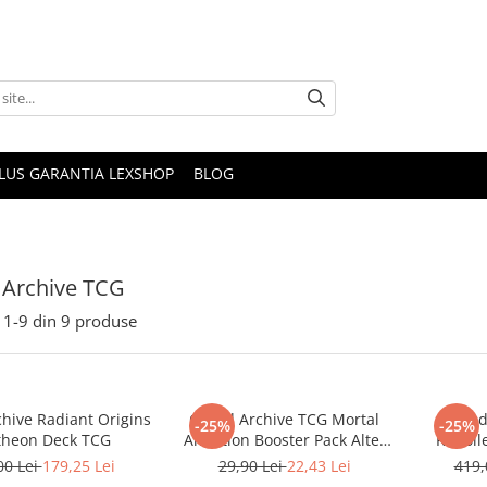
PLUS GARANTIA LEXSHOP
BLOG
 Archive TCG
1-
9
din
9
produse
hive Radiant Origins
Grand Archive TCG Mortal
Grand
-25%
-25%
theon Deck TCG
Ambition Booster Pack Alter
ReColl
Edition
Rad
00 Lei
179,25 Lei
29,90 Lei
22,43 Lei
419,