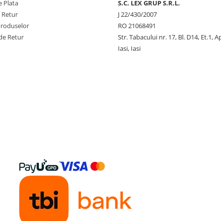
 Plata
S.C. LEX GRUP S.R.L.
e Retur
J 22/430/2007
Produselor
RO 21068491
de Retur
Str. Tabacului nr. 17, Bl. D14, Et.1, A
Iasi, Iasi
y