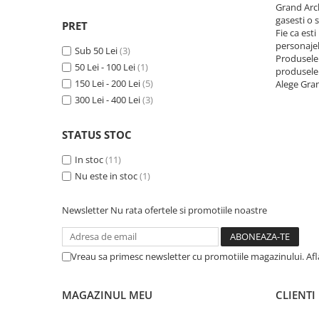
Merch Lex Hobby Store
Grand Arch
gasesti o s
PRET
Pop Culture
Fie ca est
personajelo
Sepci
Sub 50 Lei
(3)
Produsele 
50 Lei - 100 Lei
(1)
Tricouri
produsele 
150 Lei - 200 Lei
(5)
Alege Gran
Postere
300 Lei - 400 Lei
(3)
Geek Stuff
STATUS STOC
Figurine
Cani/Pahare
In stoc
(11)
Nu este in stoc
(1)
Brelocuri
Plusuri si papusi
Newsletter
Nu rata ofertele si promotiile noastre
Decoratiuni
Carti
Vreau sa primesc newsletter cu promotiile magazinului. Af
Fesuri
Studio Ghibli/My Neighbor
MAGAZINUL MEU
CLIENTI
Totoro/Kiki etc