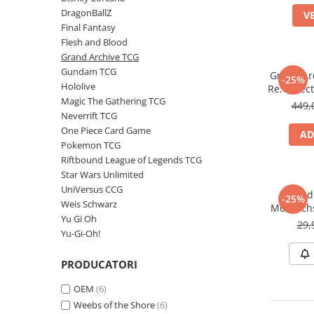
DragonBallZ
V
Battletech
Final Fantasy
Final Girl - solo game
Flesh and Blood
Grand Archive TCG
Miniaturi Arkham Horror
Gundam TCG
Grand Ar
-25%
Miniaturi HEROCLIX
Hololive
Re:Collec
Magic The Gathering TCG
Accesorii pentru boardgames
449,
Neverrift TCG
Protectii carti (Sleeves)
One Piece Card Game
AD
Playmats
Pokemon TCG
Riftbound League of Legends TCG
Deck Boxes/Cutii pentru carti
Star Wars Unlimited
Portofolii/ Clasoare pentru carti
UniVersus CCG
Grand
-25%
The Army Painter
Weis Schwarz
Monarchs
Organizatoare
Yu Gi Oh
29,
Yu-Gi-Oh!
Zaruri
Carti
PRODUCATORI
Carti de joc
OEM
(6)
Alte produse Hobby
Weebs of the Shore
(6)