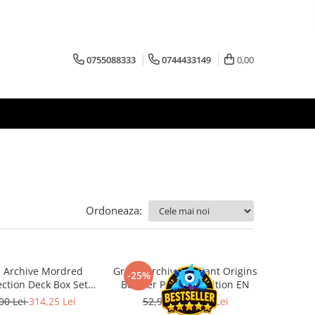
0755088333
0744433149
0,00
Ordoneaza:
 Archive Mordred
Grand Archive Radiant Origins
-25%
ection Deck Box Set
Booster Pack 1st Edition EN
iant Origins EN
00 Lei
314,25 Lei
52,90 Lei
39,68 Lei