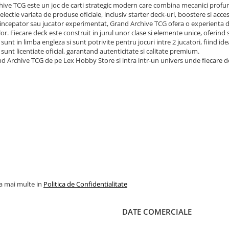
ive TCG este un joc de carti strategic modern care combina mecanici profun
electie variata de produse oficiale, inclusiv starter deck-uri, boostere si acces
i incepator sau jucator experimentat, Grand Archive TCG ofera o experienta din
r. Fiecare deck este construit in jurul unor clase si elemente unice, oferind sti
sunt in limba engleza si sunt potrivite pentru jocuri intre 2 jucatori, fiind id
sunt licentiate oficial, garantand autenticitate si calitate premium.
d Archive TCG de pe Lex Hobby Store si intra intr-un univers unde fiecare d
la mai multe in
Politica de Confidentialitate
DATE COMERCIALE