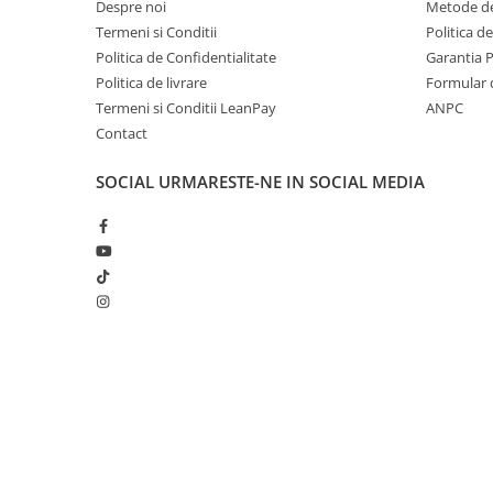
Despre noi
Metode de
Minecraft
Termeni si Conditii
Politica d
Carnetele
Politica de Confidentialitate
Garantia 
Dragon Ball
Politica de livrare
Formular 
Termeni si Conditii LeanPay
ANPC
Pokemon
Contact
One Piece
Lord of The Rings
SOCIAL
URMARESTE-NE IN SOCIAL MEDIA
Naruto Shippuden
Sailor Moon
Harry Potter
Star Trek
Fallout
Creat cu ❤ și cu 🧠 de Dan Trifan iar
Platforma E-commerce b
Stranger Things
Gomag
Collectibles
KPop Demon Hunters
Retro Arcade – Jocuri, Console si