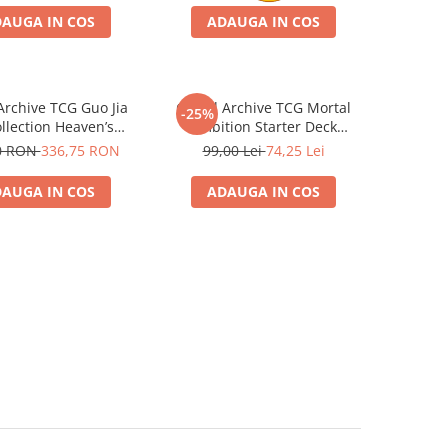
AUGA IN COS
ADAUGA IN COS
rchive TCG Guo Jia
Grand Archive TCG Mortal
-25%
llection Heaven’s
Ambition Starter Deck
Favored Box
Kongming
0 RON
336,75 RON
99,00 Lei
74,25 Lei
AUGA IN COS
ADAUGA IN COS