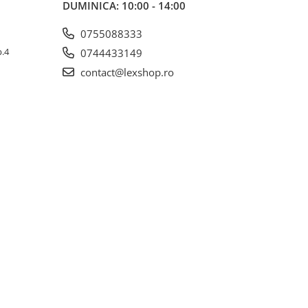
DUMINICA: 10:00 - 14:00
0755088333
p.4
0744433149
contact@lexshop.ro