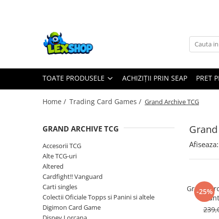
Toate Produsele
Board Games
Games Workshop
TOATE PRODUSELE
ACHIZIȚII PRIN SEAP
PRET 
Board Games
Extensii boardgames
Home /
Trading Card Games /
Grand Archive TCG
Card Games (jocuri cu carti)
Extensii card games
Grand
GRAND ARCHIVE TCG
Jocuri pentru toata familia
Afiseaza:
Accesorii TCG
Party Games (jocuri de petrecere)
Alte TCG-uri
Altered
Jocuri pentru copii
Cardfight!! Vanguard
Smart Games
Carti singles
Grand Arc
-25%
Colectii Oficiale Topps si Panini si altele
Pan
Puzzle-uri logice
Digimon Card Game
239,
Jocuri cu miniaturi
Disney Lorcana