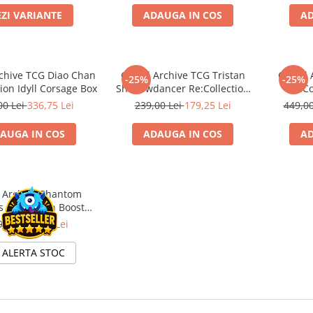
EZI VARIANTE
ADAUGA IN COS
AD
chive TCG Diao Chan
Grand Archive TCG Tristan
Grand A
-25%
-25%
tion Idyll Corsage Box
Shadowdancer Re:Collection
Re:Co
Lite Deck
00 Lei
336,75 Lei
239,00 Lei
179,25 Lei
449,0
AUGA IN COS
ADAUGA IN COS
AD
 Archive Phantom
 1st Edition Booster
Pack
90 Lei
22,43 Lei
ALERTA STOC