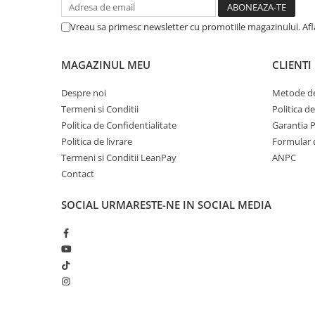
Accesorii Clasice
Vreau sa primesc newsletter cu promotiile magazinului. Af
Book Nooks
Hello Kitty - Produse Oficiale
MAGAZINUL MEU
CLIENTI
Sanrio
Comic Books (Benzi Desenate)
Despre noi
Metode de
Termeni si Conditii
Politica d
Trading Card Games
Politica de Confidentialitate
Garantia 
DragonBallZ
Politica de livrare
Formular 
Yu-Gi-Oh!
Termeni si Conditii LeanPay
ANPC
Yu Gi Oh
Contact
Pokemon TCG
SOCIAL
URMARESTE-NE IN SOCIAL MEDIA
Accesorii TCG
Digimon Card Game
Cardfight!! Vanguard
Weis Schwarz
Flesh and Blood