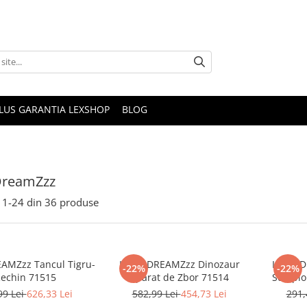
PLUS GARANTIA LEXSHOP
BLOG
DreamZzz
1-
24
din
36
produse
AMZzz Tancul Tigru-
LEGO DREAMZzz Dinozaur
LEGO D
-22%
-22%
echin 71515
Aparat de Zbor 71514
Scorpi
99 Lei
626,33 Lei
582,99 Lei
454,73 Lei
291,