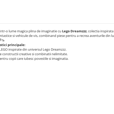
ntr-o lume magica plina de imaginatie cu
Lego Dreamzzz
, colectia inspirat
antastice si vehicule de vis, combinand piese pentru a recrea aventurile din l
🌈🦄
stici principale:
 LEGO inspirate din universul Lego Dreamzzz.
 constructii creative si combinatii nelimitate.
entru copii care iubesc povestile si imaginatia.