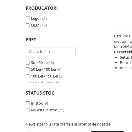
Minecraft
PRODUCATORI
Carnetele
Lego
(21)
Dragon Ball
OEM
(15)
Pokemon
Patrunde i
One Piece
PRET
creaturi f
fantezie! 
Lord of The Rings
Caracteri
Seturi
Naruto Shippuden
Sub 50 Lei
(3)
Permite
Sailor Moon
Ideal p
50 Lei - 100 Lei
(6)
Harry Potter
100 Lei - 150 Lei
(2)
150 Lei - 200 Lei
(2)
Star Trek
200 Lei - 250 Lei
(7)
STATUS STOC
Fallout
250 Lei - 300 Lei
(1)
Stranger Things
300 Lei - 400 Lei
In stoc
(9)
(4)
400 Lei - 500 Lei
Nu este in stoc
(27)
(7)
Collectibles
500 Lei - 750 Lei
(4)
KPop Demon Hunters
Newsletter
Nu rata ofertele si promotiile noastre
Retro Arcade – Jocuri, Console si