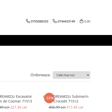
0755088333
0744433149
0,00
Ordoneaza:
REAMZzz Excavator
LEGO DREAMZzz Submarin
-22%
on de Cosmar 71513
Crocodil 71512
49 Lei
227,36 Lei
406,99 Lei
317,45 Lei