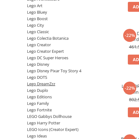
Lego Art
AD
Battletech
Lego Bluey
Final Girl - solo game
Lego Boost
Lego City
Miniaturi Arkham Horror
Lego Classic
LEGO 
-22%
Miniaturi HEROCLIX
Lego Colectia Botanica
Gard
Lego Creator
Accesorii pentru boardgames
461,
Lego Creator Expert
Protectii carti (Sleeves)
Lego DC Super Heroes
AD
Playmats
Lego Disney
Lego Disney Pixar Toy Story 4
Deck Boxes/Cutii pentru carti
Lego DOTS
Portofolii/ Clasoare pentru carti
Lego DreamZzz
LEGO D
-22%
The Army Painter
Lego Duplo
rechin
Organizatoare
Lego Editions
802,
Lego Family
Zaruri
Lego Fortnite
AD
Carti
LEGO Gabbys Dollhouse
Carti de joc
Lego Harry Potter
LEGO Icons (Creator Expert)
Alte produse Hobby
Lego Ideas
Balonul 