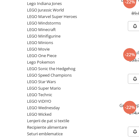
-22%
Merch Lex Hobby Store
Lego Indiana Jones
LEGO Jurassic World
Pop Culture
89,
LEGO Marvel Super Heroes
Sepci
LEGO Mindstorms
LEGO Minecraft
Tricouri
LEGO Minifigurine
Postere
LEGO Minions
Geek Stuff
LEGO Movie
Grajdul
-22%
LEGO One Piece
Figurine
503,
Lego Pokemon
Cani/Pahare
LEGO Sonic the Hedgehog
LEGO Speed Champions
Brelocuri
LEGO Star Wars
Plusuri si papusi
LEGO Super Mario
LEGO Technic
Decoratiuni
LEGO VIDIYO
Grimkeep
Carti
-22%
LEGO Wednesday
214,
LEGO Wicked
Fesuri
Lenjerii de pat si textile
Studio Ghibli/My Neighbor
Recipiente alimentare
Totoro/Kiki etc
Seturi emblematice