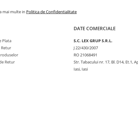
la mai multe in
Politica de Confidentialitate
DATE COMERCIALE
 Plata
S.C. LEX GRUP S.R.L.
e Retur
J 22/430/2007
Produselor
RO 21068491
de Retur
Str. Tabacului nr. 17, Bl. D14, Et.1, A
Iasi, Iasi