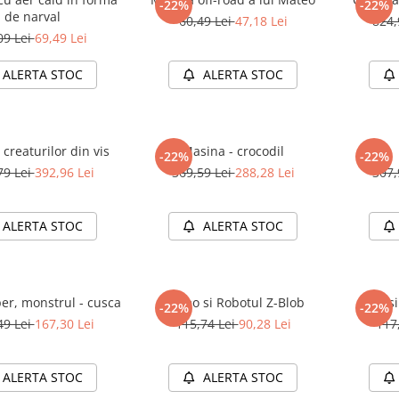
-22%
-22%
de narval
60,49 Lei
47,18 Lei
824,
09 Lei
69,49 Lei
ALERTA STOC
ALERTA STOC
 creaturilor din vis
Masina - crocodil
-22%
-22%
79 Lei
392,96 Lei
369,59 Lei
288,28 Lei
307,
ALERTA STOC
ALERTA STOC
er, monstrul - cusca
Mateo si Robotul Z-Blob
Izzie 
-22%
-22%
49 Lei
167,30 Lei
115,74 Lei
90,28 Lei
117
ALERTA STOC
ALERTA STOC