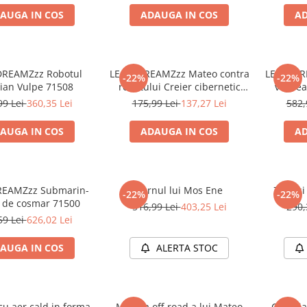
AUGA IN COS
ADAUGA IN COS
AD
DREAMZzz Robotul
LEGO DREAMZzz Mateo contra
LEGO DR
-22%
-22%
ian Vulpe 71508
robotului Creier cibernetic
vopsea
71495
99 Lei
360,35 Lei
175,99 Lei
137,27 Lei
582,
AUGA IN COS
ADAUGA IN COS
AD
REAMZzz Submarin-
Turnul lui Mos Ene
Zoey si
-22%
-22%
 de cosmar 71500
516,99 Lei
403,25 Lei
290,
59 Lei
626,02 Lei
AUGA IN COS
ALERTA STOC
cu aer cald in forma
Masina off-road a lui Mateo
Corabia