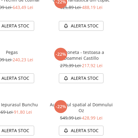
-22%
99 Lei
643,49 Lei
625,89 Lei
488,19 Lei
ALERTA STOC
ALERTA STOC
Pegas
Furgoneta - testoasa a
-22%
Doamnei Castillo
99 Lei
240,23 Lei
279,39 Lei
217,92 Lei
ALERTA STOC
ALERTA STOC
si Iepurasul Bunchu
Autobuzul spatial al Domnului
-22%
Oz
,69 Lei
91,80 Lei
549,99 Lei
428,99 Lei
ALERTA STOC
ALERTA STOC