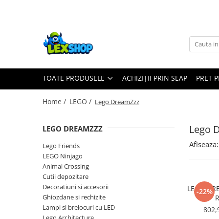
Toate Produsele
Board Games
Games Workshop
TOATE PRODUSELE
ACHIZIȚII PRIN SEAP
PRET 
Board Games
Extensii boardgames
Home /
LEGO /
Lego DreamZzz
Card Games (jocuri cu carti)
Extensii card games
Lego 
LEGO DREAMZZZ
Jocuri pentru toata familia
Afiseaza:
Lego Friends
Party Games (jocuri de petrecere)
LEGO Ninjago
Animal Crossing
Jocuri pentru copii
Cutii depozitare
Smart Games
Decoratiuni si accesorii
LEGO DRE
-22%
Ghiozdane si rechizite
R
Puzzle-uri logice
Lampi si brelocuri cu LED
802,
Jocuri cu miniaturi
Lego Architecture