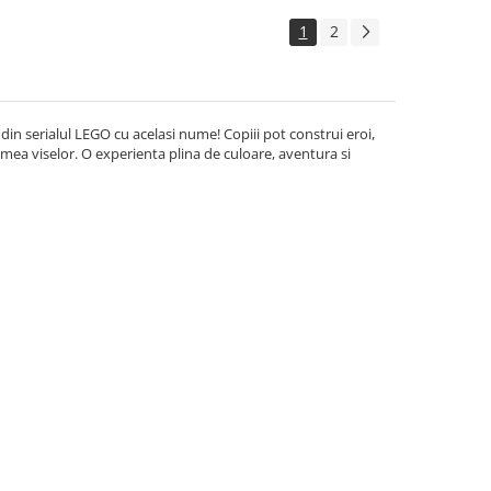
1
2
a din serialul LEGO cu acelasi nume! Copiii pot construi eroi,
umea viselor. O experienta plina de culoare, aventura si