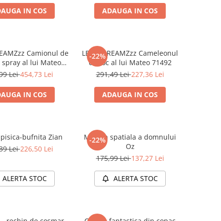
AUGA IN COS
ADAUGA IN COS
EAMZzz Camionul de
LEGO DREAMZzz Cameleonul
-22%
 spray al lui Mateo
de foc al lui Mateo 71492
71499
99 Lei
454,73 Lei
291,49 Lei
227,36 Lei
AUGA IN COS
ADAUGA IN COS
 pisica-bufnita Zian
Masina spatiala a domnului
-22%
Oz
39 Lei
226,50 Lei
175,99 Lei
137,27 Lei
ALERTA STOC
ALERTA STOC
 - rechin de cosmar
Casuta fantastica din copac