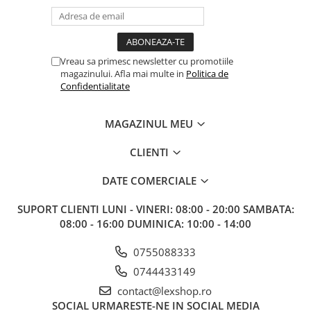
Merch Lex Hobby Store
Pop Culture
Sepci
Vreau sa primesc newsletter cu promotiile
Tricouri
magazinului. Afla mai multe in
Politica de
Confidentialitate
Postere
Geek Stuff
MAGAZINUL MEU
Figurine
CLIENTI
Cani/Pahare
Brelocuri
DATE COMERCIALE
Plusuri si papusi
SUPORT CLIENTI
LUNI - VINERI: 08:00 - 20:00 SAMBATA:
Decoratiuni
08:00 - 16:00 DUMINICA: 10:00 - 14:00
Carti
0755088333
Fesuri
0744433149
Studio Ghibli/My Neighbor
contact@lexshop.ro
Totoro/Kiki etc
SOCIAL
URMARESTE-NE IN SOCIAL MEDIA