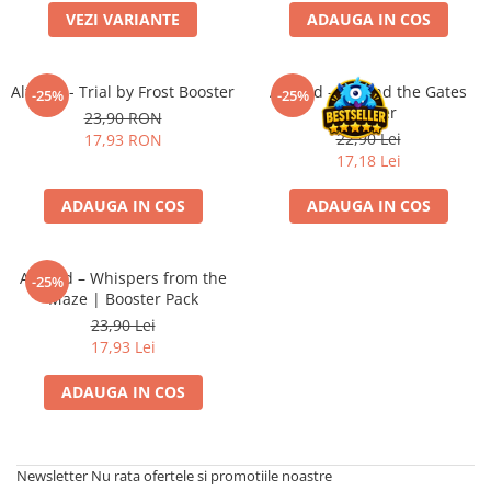
VEZI VARIANTE
ADAUGA IN COS
Battletech
Final Girl - solo game
Altered - Trial by Frost Booster
Altered - Beyond the Gates
-25%
-25%
Miniaturi Arkham Horror
Booster
23,90 RON
Miniaturi HEROCLIX
22,90 Lei
17,93 RON
17,18 Lei
Accesorii pentru boardgames
Protectii carti (Sleeves)
ADAUGA IN COS
ADAUGA IN COS
Playmats
Deck Boxes/Cutii pentru carti
Altered – Whispers from the
-25%
Portofolii/ Clasoare pentru carti
Maze | Booster Pack
The Army Painter
23,90 Lei
Organizatoare
17,93 Lei
Zaruri
ADAUGA IN COS
Carti
Carti de joc
Alte produse Hobby
Newsletter
Nu rata ofertele si promotiile noastre