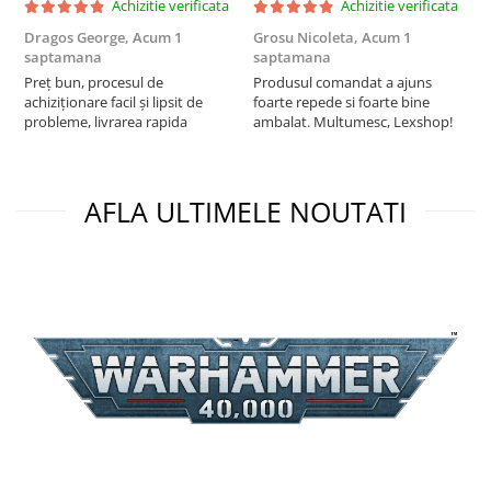
Achizitie verificata
Achizitie verificata
Puzzle 3D
Dragos George,
Acum 1
Grosu Nicoleta,
Acum 1
Б
Puzzle 8000 piese
saptamana
saptamana
s
Preț bun, procesul de
Produsul comandat a ajuns
5
Puzzle 150 piese
achiziționare facil și lipsit de
foarte repede si foarte bine
Puzzle 1000 piese fluorescent
probleme, livrarea rapida
ambalat. Multumesc, Lexshop!
Puzzle din lemn
Mandala
AFLA ULTIMELE NOUTATI
Puzzle 24 piese
Puzzle-uri metalice si logice
Puzzle 3 in 1
Puzzle 350 piese
Puzzle 275 piese
Puzzle 550 piese
Warhammer
Warhammer 40K
Age of Sigmar