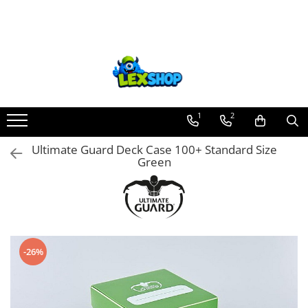
Toate Produsele
Board Games
Games Workshop
Board Games
1
2
Extensii boardgames
Ultimate Guard Deck Case 100+ Standard Size
Card Games (jocuri cu carti)
Green
Extensii card games
Jocuri pentru toata familia
Party Games (jocuri de petrecere)
Jocuri pentru copii
-26%
Smart Games
Puzzle-uri logice
Jocuri cu miniaturi