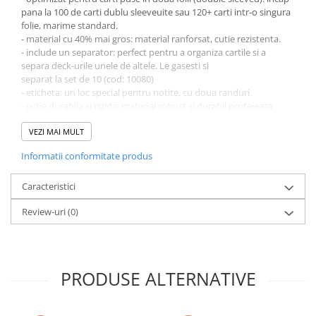
Minecraft
pana la 100 de carti dublu sleeveuite sau 120+ carti intr-o singura
folie, marime standard.
Carnetele
- material cu 40% mai gros: material ranforsat, cutie rezistenta.
Dragon Ball
- include un separator: perfect pentru a organiza cartile si a
separa deck-urile unele de altele. Le gasesti si
Pokemon
separat la set de 10 (cod: 10080)
- eticheta: un loc special pentru notite, cu doua randuri.
One Piece
- cutie durabila si rigida: material robust si durabil protejeaza
Lord of The Rings
cartile.
- fara acid, fara PVC: produs fara PVC perfecte pentru pastrarea
VEZI MAI MULT
Naruto Shippuden
cartilor colectionabile.
Informatii conformitate produs
- dimensiune: 73 x 97 x 58 mm
Sailor Moon
Harry Potter
Caracteristici
Star Trek
Review-uri
(0)
Fallout
Stranger Things
Collectibles
PRODUSE ALTERNATIVE
KPop Demon Hunters
Retro Arcade – Jocuri, Console si