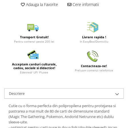
Merch Lex Hobby Store
Adauga la Favorite
Cere informatii
Pop Culture
Sepci
Tricouri
Postere
Transport Gratuit!
Livrare rapida !
Pentru comenzi peste 200 lei
In EasyBox/Domiciliu
Geek Stuff
Figurine
Cani/Pahare
Acceptam carduri culturale,
Contacteaza-ne!
cadou, sociale si didactice!
Preluam comenzi telefonice
Brelocuri
Edenred/ UP/ Pluxee
Plusuri si papusi
Decoratiuni
Descriere
Carti
Cutie cu o forma perfecta din polipropilena pentru protejarea si
Fesuri
pastrarea a mai mult de 80 de carti de dimensiune standard
Studio Ghibli/My Neighbor
(Magic The Gathering, Pokemon, Andorid Netrunne etc) dublu
Totoro/Kiki etc
sleeve-uite.
- optimizat pentru carti puse in doua folii (double sleeved): incap