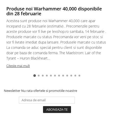
Paints & Tools
Produse noi Warhammer 40,000 disponibile
din 28 februarie
Starter Sets
Acestea sunt produse noi Warhammer 40,000 care apar
Books and Codex
incepand cu 28 februarie (estimativ) . Precomenzile pentru
Accesorii
aceste produse vor fi live pe lexshop.ro sambata, 14 februarie .
Produsele marcate cu status Precomanda vor veni pe stoc si
Figurine
vor fi livrate imediat dupa lansare. Produsele marcate cu status
Star Wars figurine
La comanda se aduc special pentru client si sunt disponibile
doar pe baza de comanda ferma. The Maelstrom: Lair of the
Friday The 13th
Tyrant – Huron Blackheart...
Marvel Univers
Citeste mai mult
Figurine diverse
DC Univers
FUNKO POP!
Newsletter
Nu rata ofertele si promotiile noastre
One Piece
Dragon Ball
Anime