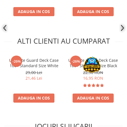
Disney Lorcana
ADAUGA IN COS
ADAUGA IN COS
Altered
Star Wars Unlimited
UniVersus CCG
ALTI CLIENTI AU CUMPARAT
Neverrift TCG
Riftbound League of Legends TCG
Hololive
Ultimate Guard Deck Case
Ultimate Guard Deck Case
-26%
-26%
100+ Standard Size White
100+ Standard Size Black
Magic The Gathering TCG
29,00 Lei
22,90 RON
One Piece Card Game
21,46 Lei
16,95 RON
Colectii Oficiale Topps si Panini si
altele
ADAUGA IN COS
ADAUGA IN COS
Final Fantasy
Grand Archive TCG
Alte TCG-uri
JOCURI SI JUCARII
Carti singles