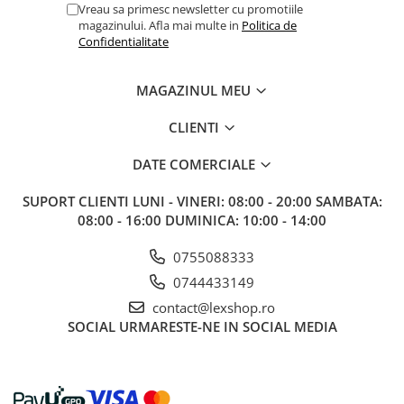
Gundam
Vreau sa primesc newsletter cu promotiile
magazinului. Afla mai multe in
Politica de
Accesorii Gundam
Confidentialitate
Transformers
Modele Revell
MAGAZINUL MEU
D&D si Alte RPG
CLIENTI
Manuale
DATE COMERCIALE
Figurine
Altele
SUPORT CLIENTI
LUNI - VINERI: 08:00 - 20:00 SAMBATA:
08:00 - 16:00 DUMINICA: 10:00 - 14:00
Screens
Nolzur
0755088333
Premium
0744433149
Board games
contact@lexshop.ro
SOCIAL
URMARESTE-NE IN SOCIAL MEDIA
Harti
Teren
Alte RPG