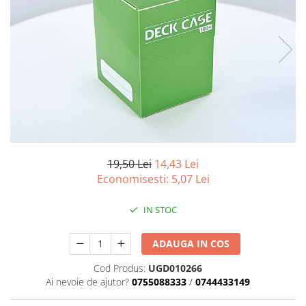
Battletech
Final Girl - solo game
Miniaturi Arkham Horror
Miniaturi HEROCLIX
Accesorii pentru boardgames
Protectii carti (Sleeves)
Playmats
Deck Boxes/Cutii pentru carti
19,50 Lei
14,43 Lei
Portofolii/ Clasoare pentru carti
Economisesti:
5,07
Lei
The Army Painter
IN STOC
Organizatoare
Zaruri
ADAUGA IN COS
Carti
Cod Produs:
UGD010266
Carti de joc
Ai nevoie de ajutor?
0755088333
/
0744433149
Alte produse Hobby