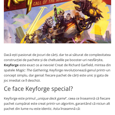
Battletech
Final Girl - solo game
Miniaturi Arkham Horror
Miniaturi HEROCLIX
Accesorii pentru boardgames
Protectii carti (Sleeves)
Playmats
Dacă ești pasionat de jocuri de cărți, dar te-ai săturat de complexitatea
construcției de pachete și de cheltuielile pe booster-uri nesfârșite,
Deck Boxes/Cutii pentru carti
Keyforge
este exact ce ai nevoie! Creat de Richard Garfield, mintea din
Portofolii/ Clasoare pentru carti
spatele
Magic: The Gathering
, Keyforge revoluționează genul printr-un
The Army Painter
concept simplu, dar genial: fiecare pachet de cărți este unic și gata de
Organizatoare
joc imediat ce îl deschizi.
Zaruri
Ce face Keyforge special?
Carti
Keyforge este primul „
unique deck game
”, ceea ce înseamnă că fiecare
Carti de joc
pachet cumpărat este creat printr-un algoritm, garantând că niciun alt
pachet din lume nu este identic. Asta înseamnă că:
Alte produse Hobby