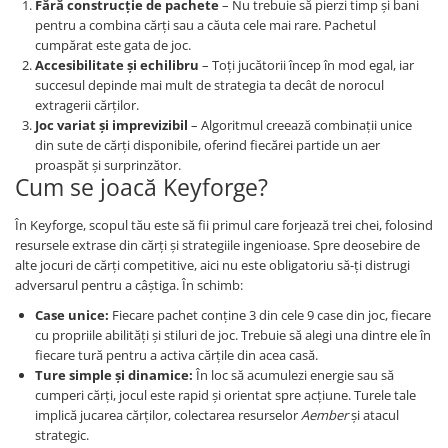
Fără construcție de pachete
– Nu trebuie să pierzi timp și bani
Merch Lex Hobby Store
pentru a combina cărți sau a căuta cele mai rare. Pachetul
Pop Culture
cumpărat este gata de joc.
Accesibilitate și echilibru
– Toți jucătorii încep în mod egal, iar
Sepci
succesul depinde mai mult de strategia ta decât de norocul
Tricouri
extragerii cărților.
Joc variat și imprevizibil
– Algoritmul creează combinații unice
Postere
din sute de cărți disponibile, oferind fiecărei partide un aer
Geek Stuff
proaspăt și surprinzător.
Cum se joacă Keyforge?
Figurine
Cani/Pahare
În Keyforge, scopul tău este să fii primul care forjează trei chei, folosind
resursele extrase din cărți și strategiile ingenioase. Spre deosebire de
Brelocuri
alte jocuri de cărți competitive, aici nu este obligatoriu să-ți distrugi
Plusuri si papusi
adversarul pentru a câștiga. În schimb:
Decoratiuni
Case unice:
Fiecare pachet conține 3 din cele 9 case din joc, fiecare
cu propriile abilități și stiluri de joc. Trebuie să alegi una dintre ele în
Carti
fiecare tură pentru a activa cărțile din acea casă.
Ture simple și dinamice:
În loc să acumulezi energie sau să
Fesuri
cumperi cărți, jocul este rapid și orientat spre acțiune. Turele tale
Studio Ghibli/My Neighbor
implică jucarea cărților, colectarea resurselor
Aember
și atacul
Totoro/Kiki etc
strategic.