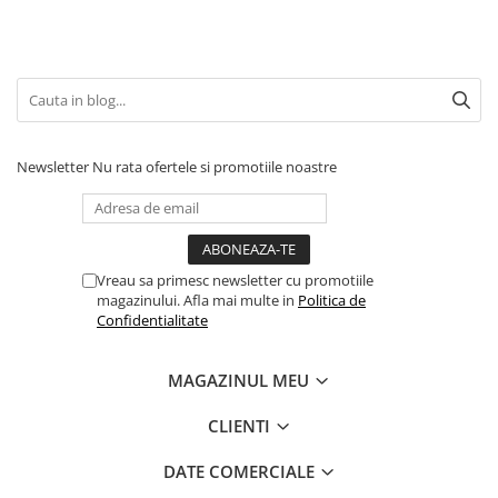
Accesorii Clasice
Book Nooks
Hello Kitty - Produse Oficiale
Sanrio
Comic Books (Benzi Desenate)
Newsletter
Nu rata ofertele si promotiile noastre
Trading Card Games
DragonBallZ
Yu-Gi-Oh!
Yu Gi Oh
Vreau sa primesc newsletter cu promotiile
magazinului. Afla mai multe in
Politica de
Pokemon TCG
Confidentialitate
Accesorii TCG
Digimon Card Game
MAGAZINUL MEU
Cardfight!! Vanguard
CLIENTI
Weis Schwarz
DATE COMERCIALE
Flesh and Blood