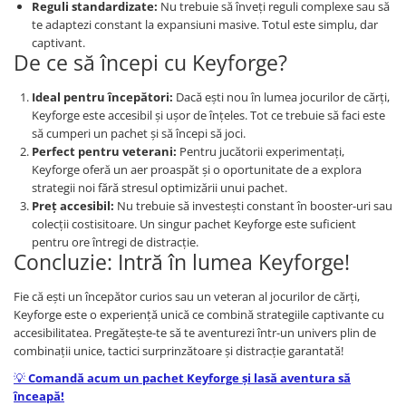
Reguli standardizate:
Nu trebuie să înveți reguli complexe sau să
Minecraft
te adaptezi constant la expansiuni masive. Totul este simplu, dar
Carnetele
captivant.
De ce să începi cu Keyforge?
Dragon Ball
Pokemon
Ideal pentru începători:
Dacă ești nou în lumea jocurilor de cărți,
Keyforge este accesibil și ușor de înțeles. Tot ce trebuie să faci este
One Piece
să cumperi un pachet și să începi să joci.
Lord of The Rings
Perfect pentru veterani:
Pentru jucătorii experimentați,
Keyforge oferă un aer proaspăt și o oportunitate de a explora
Naruto Shippuden
strategii noi fără stresul optimizării unui pachet.
Sailor Moon
Preț accesibil:
Nu trebuie să investești constant în booster-uri sau
colecții costisitoare. Un singur pachet Keyforge este suficient
Harry Potter
pentru ore întregi de distracție.
Concluzie: Intră în lumea Keyforge!
Star Trek
Fallout
Fie că ești un începător curios sau un veteran al jocurilor de cărți,
Keyforge este o experiență unică ce combină strategiile captivante cu
Stranger Things
accesibilitatea. Pregătește-te să te aventurezi într-un univers plin de
Collectibles
combinații unice, tactici surprinzătoare și distracție garantată!
KPop Demon Hunters
💡
Comandă acum un pachet Keyforge și lasă aventura să
înceapă!
Retro Arcade – Jocuri, Console si