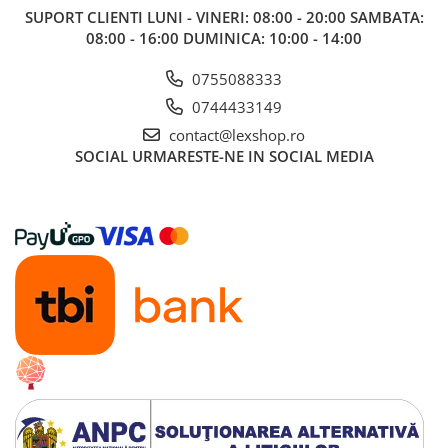
SUPORT CLIENTI
LUNI - VINERI: 08:00 - 20:00 SAMBATA:
Disney Lorcana
08:00 - 16:00 DUMINICA: 10:00 - 14:00
Altered
0755088333
Star Wars Unlimited
0744433149
UniVersus CCG
contact@lexshop.ro
Neverrift TCG
SOCIAL
URMARESTE-NE IN SOCIAL MEDIA
Riftbound League of Legends TCG
Hololive
Magic The Gathering TCG
One Piece Card Game
Colectii Oficiale Topps si Panini si
altele
Final Fantasy
Grand Archive TCG
Alte TCG-uri
Carti singles