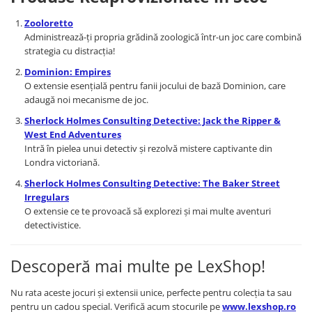
LEGO Wicked
Zooloretto
Administrează-ți propria grădină zoologică într-un joc care combină
Lampi si brelocuri cu LED
strategia cu distracția!
Lenjerii de pat si textile
Dominion: Empires
Recipiente alimentare
O extensie esențială pentru fanii jocului de bază Dominion, care
adaugă noi mecanisme de joc.
Seturi emblematice
Sherlock Holmes Consulting Detective: Jack the Ripper &
Lego Editions
West End Adventures
Lego Pokemon
Intră în pielea unui detectiv și rezolvă mistere captivante din
Londra victoriană.
Lego Friends
Sherlock Holmes Consulting Detective: The Baker Street
LEGO Ninjago
Irregulars
O extensie ce te provoacă să explorezi și mai multe aventuri
detectivistice.
Descoperă mai multe pe LexShop!
Nu rata aceste jocuri și extensii unice, perfecte pentru colecția ta sau
pentru un cadou special. Verifică acum stocurile pe
www.lexshop.ro