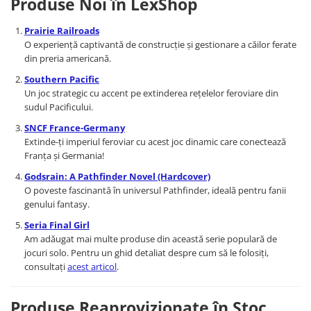
Produse Noi în LexShop
Puzzle 3D
LEGO Jurassic World
Rechizite
Retro Arcade – Jocuri, Console si
Puzzle 8000 piese
LEGO Marvel Super Heroes
Costume si accesorii
Prairie Railroads
Accesorii Clasice
O experiență captivantă de construcție și gestionare a căilor ferate
Puzzle 150 piese
LEGO Mindstorms
Book Nooks
din preria americană.
Puzzle 1000 piese fluorescent
LEGO Minecraft
Hello Kitty - Produse Oficiale
Southern Pacific
Sanrio
Puzzle din lemn
LEGO Minifigurine
Un joc strategic cu accent pe extinderea rețelelor feroviare din
sudul Pacificului.
Comic Books (Benzi Desenate)
Mandala
LEGO Minions
SNCF France-Germany
Puzzle 24 piese
LEGO Movie
Extinde-ți imperiul feroviar cu acest joc dinamic care conectează
Puzzle-uri metalice si logice
LEGO One Piece
Franța și Germania!
Godsrain: A Pathfinder Novel (Hardcover)
Puzzle 3 in 1
LEGO Sonic the Hedgehog
O poveste fascinantă în universul Pathfinder, ideală pentru fanii
Puzzle 350 piese
LEGO Speed Champions
genului fantasy.
Puzzle 275 piese
LEGO Star Wars
Seria Final Girl
Am adăugat mai multe produse din această serie populară de
Puzzle 550 piese
LEGO Super Mario
jocuri solo. Pentru un ghid detaliat despre cum să le folosiți,
LEGO Technic
consultați
acest articol
.
LEGO VIDIYO
Produse Reaprovizionate în Stoc
LEGO Wednesday