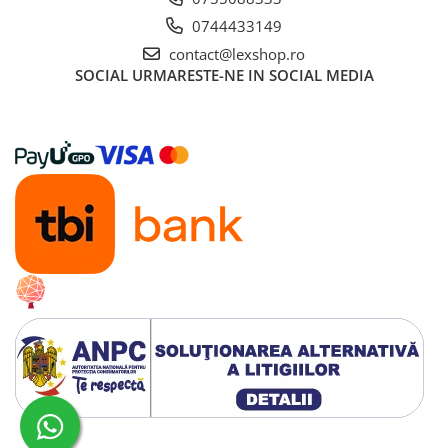
Disney Lorcana
0744433149
Altered
contact@lexshop.ro
SOCIAL
URMARESTE-NE IN SOCIAL MEDIA
Star Wars Unlimited
UniVersus CCG
Neverrift TCG
Riftbound League of Legends TCG
Hololive
Magic The Gathering TCG
One Piece Card Game
Colectii Oficiale Topps si Panini si
altele
Final Fantasy
Grand Archive TCG
Alte TCG-uri
Carti singles
Creat cu ❤ și cu 🧠 de Dan Trifan iar
Platforma E-commerce by Gomag