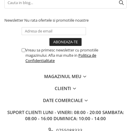
Accesorii Clasice
Book Nooks
Newsletter
Nu rata ofertele si promotiile noastre
Hello Kitty - Produse Oficiale
Sanrio
Comic Books (Benzi Desenate)
Trading Card Games
Vreau sa primesc newsletter cu promotiile
DragonBallZ
magazinului. Afla mai multe in
Politica de
Confidentialitate
Yu-Gi-Oh!
Yu Gi Oh
MAGAZINUL MEU
Pokemon TCG
CLIENTI
Accesorii TCG
Digimon Card Game
DATE COMERCIALE
Cardfight!! Vanguard
SUPORT CLIENTI
LUNI - VINERI: 08:00 - 20:00 SAMBATA:
Weis Schwarz
08:00 - 16:00 DUMINICA: 10:00 - 14:00
Flesh and Blood
0755088333