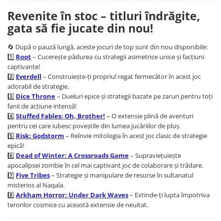
Merch Lex Hobby Store
Revenite în stoc – titluri îndrăgite,
Pop Culture
gata să fie jucate din nou!
Sepci
🔄 După o pauză lungă, aceste jocuri de top sunt din nou disponibile:
Tricouri
1️⃣
Root
– Cucerește pădurea cu strategii asimetrice unice și facțiuni
Postere
captivante!
2️⃣
Everdell
– Construiește-ți propriul regat fermecător în acest joc
Geek Stuff
adorabil de strategie.
Figurine
3️⃣
Dice Throne
– Dueluri epice și strategii bazate pe zaruri pentru toți
fanii de acțiune intensă!
Cani/Pahare
4️⃣
Stuffed Fables: Oh, Brother!
– O extensie plină de aventuri
Brelocuri
pentru cei care iubesc poveștile din lumea jucăriilor de pluș.
5️⃣
Risk: Godstorm
– Reînvie mitologia în acest joc clasic de strategie
Plusuri si papusi
epică!
Decoratiuni
6️⃣
Dead of Winter: A Crossroads Game
– Supraviețuiește
apocalipsei zombie în cel mai captivant joc de colaborare și trădare.
Carti
7️⃣
Five Tribes
– Strategie și manipulare de resurse în sultanatul
Fesuri
misterios al Naqala.
8️⃣
Arkham Horror: Under Dark Waves
– Extinde-ți lupta împotriva
Studio Ghibli/My Neighbor
terorilor cosmice cu această extensie de neuitat.
Totoro/Kiki etc