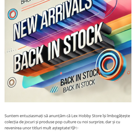
Battletech
Final Girl - solo game
Miniaturi Arkham Horror
Miniaturi HEROCLIX
Accesorii pentru boardgames
Protectii carti (Sleeves)
Playmats
Deck Boxes/Cutii pentru carti
Portofolii/ Clasoare pentru carti
The Army Painter
Organizatoare
Zaruri
Carti
Suntem entuziasmați să anunțăm că Lex Hobby Store își îmbogățește
Carti de joc
colecția de jocuri și produse pop culture cu noi surprize, dar și cu
revenirea unor titluri mult așteptate! 🎲✨
Alte produse Hobby