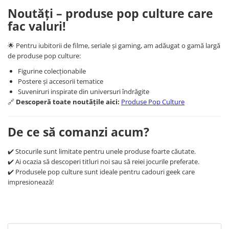
Minecraft
Noutăți – produse pop culture care
Carnetele
fac valuri!
Dragon Ball
🌟 Pentru iubitorii de filme, seriale și gaming, am adăugat o gamă largă
Pokemon
de produse pop culture:
One Piece
Figurine colecționabile
Postere și accesorii tematice
Lord of The Rings
Suveniruri inspirate din universuri îndrăgite
Naruto Shippuden
🔗
Descoperă toate noutățile aici:
Produse Pop Culture
Sailor Moon
De ce să comanzi acum?
Harry Potter
Star Trek
✔️ Stocurile sunt limitate pentru unele produse foarte căutate.
✔️ Ai ocazia să descoperi titluri noi sau să reiei jocurile preferate.
Fallout
✔️ Produsele pop culture sunt ideale pentru cadouri geek care
Stranger Things
impresionează!
Collectibles
KPop Demon Hunters
Retro Arcade – Jocuri, Console si