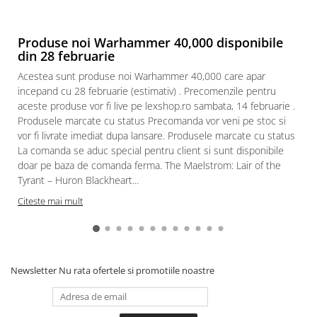
Paints & Tools
Produse noi Warhammer 40,000 disponibile
Starter Sets
din 28 februarie
Books and Codex
Acestea sunt produse noi Warhammer 40,000 care apar
Accesorii
incepand cu 28 februarie (estimativ) . Precomenzile pentru
aceste produse vor fi live pe lexshop.ro sambata, 14 februarie .
Figurine
Produsele marcate cu status Precomanda vor veni pe stoc si
Star Wars figurine
vor fi livrate imediat dupa lansare. Produsele marcate cu status
Friday The 13th
La comanda se aduc special pentru client si sunt disponibile
doar pe baza de comanda ferma. The Maelstrom: Lair of the
Marvel Univers
Tyrant – Huron Blackheart...
Figurine diverse
Citeste mai mult
DC Univers
FUNKO POP!
One Piece
Newsletter
Nu rata ofertele si promotiile noastre
Dragon Ball
Anime