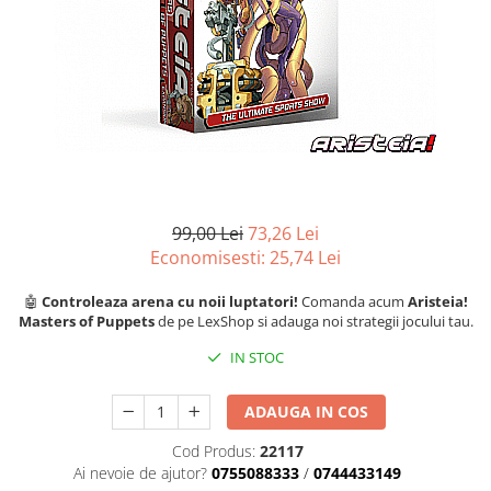
Battletech
Final Girl - solo game
Miniaturi Arkham Horror
Miniaturi HEROCLIX
Accesorii pentru boardgames
Protectii carti (Sleeves)
Playmats
99,00 Lei
73,26 Lei
Deck Boxes/Cutii pentru carti
Economisesti:
25,74
Lei
Portofolii/ Clasoare pentru carti
🤖
Controleaza arena cu noii luptatori!
Comanda acum
Aristeia!
The Army Painter
Masters of Puppets
de pe LexShop si adauga noi strategii jocului tau.
Organizatoare
IN STOC
Zaruri
Carti
ADAUGA IN COS
Carti de joc
Cod Produs:
22117
Alte produse Hobby
Ai nevoie de ajutor?
0755088333
/
0744433149