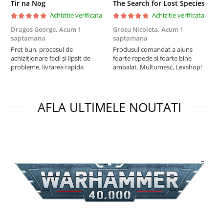
Tir na Nog
The Search for Lost Species
Puzzle 3D
Achizitie verificata
Achizitie verificata
Puzzle 8000 piese
Dragos George,
Acum 1
Grosu Nicoleta,
Acum 1
Б
Puzzle 150 piese
saptamana
saptamana
s
Preț bun, procesul de
Produsul comandat a ajuns
5
Puzzle 1000 piese fluorescent
achiziționare facil și lipsit de
foarte repede si foarte bine
probleme, livrarea rapida
ambalat. Multumesc, Lexshop!
Puzzle din lemn
Mandala
Puzzle 24 piese
AFLA ULTIMELE NOUTATI
Puzzle-uri metalice si logice
Puzzle 3 in 1
Puzzle 350 piese
Puzzle 275 piese
Puzzle 550 piese
Warhammer
Warhammer 40K
Age of Sigmar