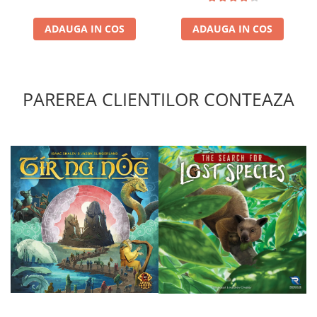
Puzzle 4000 piese
ADAUGA IN COS
ADAUGA IN COS
Puzzle 500 piese
4D Cityscape Time Puzzle
Puzzle 180 piese
PAREREA CLIENTILOR CONTEAZA
Puzzle 12 piese
Educative
Puzzle 300 piese
Puzzle
Puzzle 70 piese
Puzzle cu 100 piese
Puzzle cu 200 piese
Puzzle XXL
Puzzle 2 in 1
Puzzle 1000 piese panorama