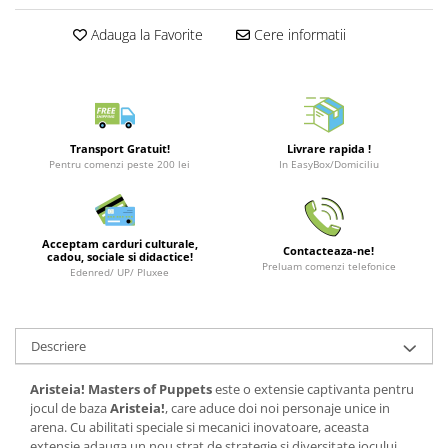
Merch Lex Hobby Store
Adauga la Favorite
Cere informatii
Pop Culture
Sepci
Tricouri
Postere
Transport Gratuit!
Livrare rapida !
Geek Stuff
Pentru comenzi peste 200 lei
In EasyBox/Domiciliu
Figurine
Cani/Pahare
Acceptam carduri culturale,
Brelocuri
Contacteaza-ne!
cadou, sociale si didactice!
Preluam comenzi telefonice
Edenred/ UP/ Pluxee
Plusuri si papusi
Decoratiuni
Carti
Descriere
Fesuri
Aristeia! Masters of Puppets
este o extensie captivanta pentru
Studio Ghibli/My Neighbor
jocul de baza
Aristeia!
, care aduce doi noi personaje unice in
Totoro/Kiki etc
arena. Cu abilitati speciale si mecanici inovatoare, aceasta
extensie adauga un nou strat de strategie si diversitate jocului,