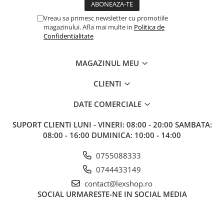
Gundam
Vreau sa primesc newsletter cu promotiile
Transformers
magazinului. Afla mai multe in
Politica de
Modele Revell
Confidentialitate
D&D si Alte RPG
MAGAZINUL MEU
Manuale
Figurine
CLIENTI
Altele
DATE COMERCIALE
Screens
SUPORT CLIENTI
LUNI - VINERI: 08:00 - 20:00 SAMBATA:
Nolzur
08:00 - 16:00 DUMINICA: 10:00 - 14:00
Premium
0755088333
Board games
0744433149
Harti
contact@lexshop.ro
Teren
SOCIAL
URMARESTE-NE IN SOCIAL MEDIA
Alte RPG
LEGO