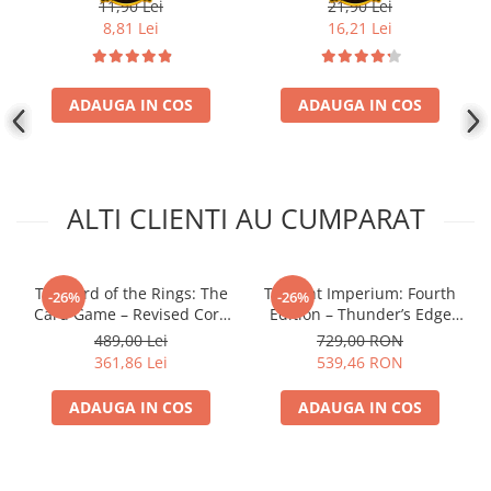
Transparent (100)
Transparent (100)
11,90 Lei
21,90 Lei
Disney Lorcana
8,81 Lei
16,21 Lei
Altered
Star Wars Unlimited
ADAUGA IN COS
ADAUGA IN COS
UniVersus CCG
Neverrift TCG
Riftbound League of Legends TCG
ALTI CLIENTI AU CUMPARAT
Hololive
Magic The Gathering TCG
One Piece Card Game
The Lord of the Rings: The
Twilight Imperium: Fourth
-26%
-26%
Card Game – Revised Core
Edition – Thunder’s Edge
Colectii Oficiale Topps si Panini si
Set
Expansion (EN)
489,00 Lei
729,00 RON
altele
361,86 Lei
539,46 RON
Final Fantasy
ADAUGA IN COS
ADAUGA IN COS
Grand Archive TCG
Alte TCG-uri
Carti singles