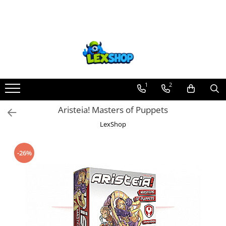
Toate Produsele
Board Games
Games Workshop
Board Games
1
2
Extensii boardgames
Aristeia! Masters of Puppets
Card Games (jocuri cu carti)
LexShop
Extensii card games
Jocuri pentru toata familia
-26%
Party Games (jocuri de petrecere)
Jocuri pentru copii
Smart Games
Puzzle-uri logice
Jocuri cu miniaturi