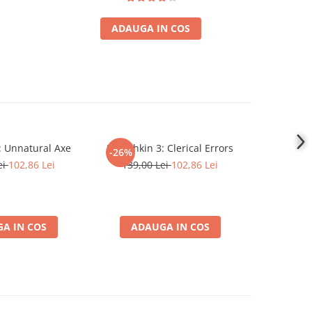
ADAUGA IN COS
 Unnatural Axe
Munchkin 3: Clerical Errors
Domi
-26%
-26%
ei
102,86 Lei
139,00 Lei
102,86 Lei
179,0
A IN COS
ADAUGA IN COS
ADA