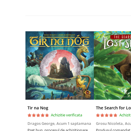
Riftbound singles
Gundam TCG
Puzzle
Puzzle 1000 piese
Accesorii pentru puzzle
Puzzle 3000 piese
Puzzle 2000 piese
Puzzle 1500 piese
Puzzle 20 piese
Puzzle 60 piese
Puzzle 4 in 1
Puzzle 40 piese
Tir na Nog
The Search for Lo
Puzzle 30 piese
Achizitie verificata
Achizit
Puzzle 120 piese
Dragos George,
Acum 1 saptamana
Grosu Nicoleta,
Ac
Preț bun, procesul de achiziționare
Produsul comandat a
Puzzle 260 piese