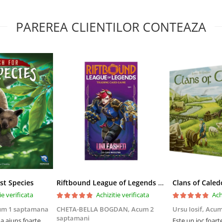
PAREREA CLIENTILOR CONTEAZA
st Species
Riftbound League of Legends TCG Unleashed Booster Pack 14 Carti
Clans of Caled
ie verificata
Achizitie verificata
Ach
um 1 saptamana
CHETA-BELLA BOGDAN,
Acum 2
Ursu Iosif,
Acum
saptamani
 ajuns foarte
Este un joc foart