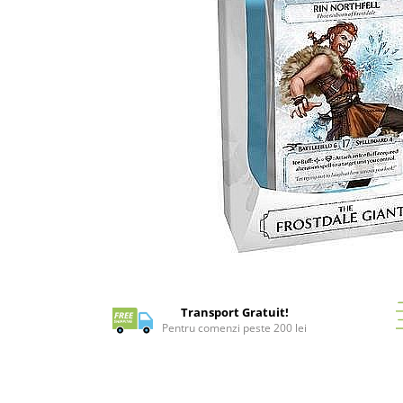
Battletech
Final Girl - solo game
Miniaturi Arkham Horror
Miniaturi HEROCLIX
Accesorii pentru boardgames
Protectii carti (Sleeves)
Playmats
Deck Boxes/Cutii pentru carti
Portofolii/ Clasoare pentru carti
The Army Painter
Distribuie
Organizatoare
pe
Zaruri
Facebook
Transport Gratuit!
Carti
Pentru comenzi peste 200 lei
Carti de joc
Alte produse Hobby