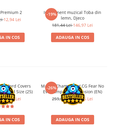
 Premium 2
Instrument muzical Toba din
Papusa F
-19%
-19%
lemn, Djeco
ei
12,94 Lei
219,5
181,44 Lei
146,97 Lei
A IN COS
ADAUGA IN COS
ADA
ard Card Covers
Marvel Champions LCG Fear No
Ultimat
-26%
-26%
andard Size (25)
Evil Campaign Expansion (EN)
Sleeves 
Board
ei
22,13 Lei
259,00 Lei
191,66 Lei
9,9
A IN COS
ADAUGA IN COS
ADA