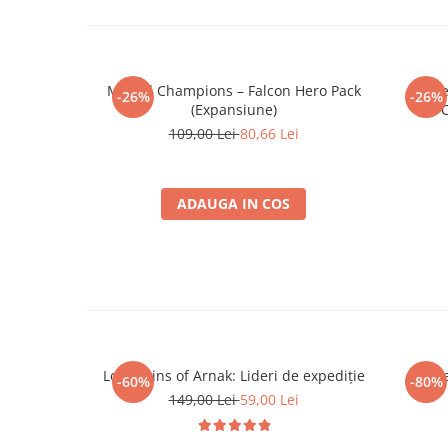
Minecraft
Carnetele
Dragon Ball
Marvel Champions – Falcon Hero Pack
Marve
-26%
-26%
Pokemon
(Expansiune)
C
One Piece
109,00 Lei
80,66 Lei
Lord of The Rings
Naruto Shippuden
ADAUGA IN COS
Sailor Moon
Harry Potter
Star Trek
Fallout
Stranger Things
Lost Ruins of Arnak: Lideri de expediție
R
Collectibles
-60%
-80%
149,00 Lei
59,00 Lei
KPop Demon Hunters
Retro Arcade – Jocuri, Console si