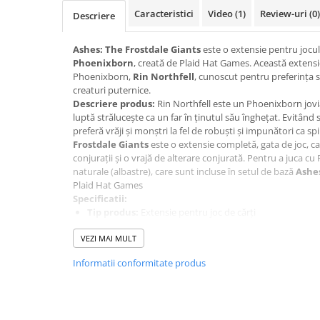
Merch Lex Hobby Store
Caracteristici
Video
(1)
Review-uri
(0)
Descriere
Pop Culture
Sepci
Ashes: The Frostdale Giants
este o extensie pentru jocul
Phoenixborn
, creată de Plaid Hat Games. Această extens
Tricouri
Phoenixborn,
Rin Northfell
, cunoscut pentru preferința 
creaturi puternice.
Postere
Descriere produs:
Rin Northfell este un Phoenixborn jovial
Geek Stuff
luptă strălucește ca un far în ținutul său înghețat. Evitând
preferă vrăji și monștri la fel de robuști și impunători ca sp
Figurine
Frostdale Giants
este o extensie completă, gata de joc, car
Cani/Pahare
conjurații și o vrajă de alterare conjurată. Pentru a juca cu
naturale (albastre), care sunt incluse în setul de bază
Ashes
Brelocuri
Plaid Hat Games
Specificatii:
Plusuri si papusi
Tip produs:
Extensie pentru joc de cărți
Decoratiuni
Număr de jucători:
2-4
VEZI MAI MULT
Vârsta recomandată:
14+
Carti
Durata jocului:
30-60 minute
Informatii conformitate produs
Joc de bază necesar:
Ashes: Rise of the Phoenixborn
Fesuri
Studio Ghibli/My Neighbor
Totoro/Kiki etc