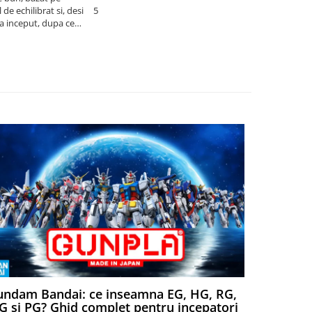
de echilibrat si, desi
5
produsele pe 
la inceput, dupa ce
ambalat cu gr
ele il poti juca
drag! Foarte 
ndam Bandai: ce inseamna EG, HG, RG,
Aventuri
 si PG? Ghid complet pentru incepatori
Episodul