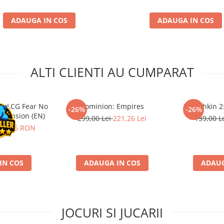
ADAUGA IN COS
ADAUGA IN COS
ALTI CLIENTI AU CUMPARAT
s LCG Fear No
Dominion: Empires
Munchkin 2:
-26%
-26%
xpansion (EN)
299,00 Lei
221,26 Lei
139,00 L
91,66 RON
IN COS
ADAUGA IN COS
ADAUG
JOCURI SI JUCARII