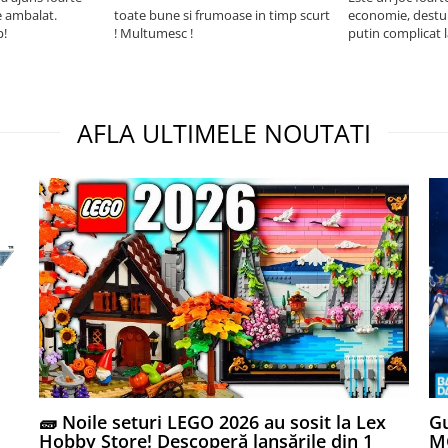
e ambalat.
toate bune si frumoase in timp scurt
economie, destul 
p!
! Multumesc !
putin complicat 
intelegi mecanism
foarte usor.
AFLA ULTIMELE NOUTATI
🧱 Noile seturi LEGO 2026 au sosit la Lex
Gu
Hobby Store! Descoperă lansările din 1
MG