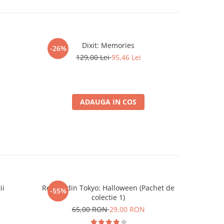
Dixit: Memories
Gwent Lege
-26%
-26%
129,00 Lei
95,46 Lei
ADAUGA IN COS
ii
Regele din Tokyo: Halloween (Pachet de
Catan Ext
-55%
-26%
colectie 1)
65,00 RON
29,00 RON