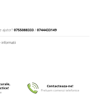
e ajutor?
0755088333
/
0744433149
informatii
turale,
Contacteaza-ne!
ctice!
Preluam comenzi telefonice
ee