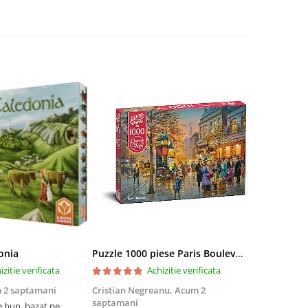
onia
Puzzle 1000 piese Paris Boulevard 30202 Cherry Pazzi
izitie verificata
Achizitie verificata
 2 saptamani
Cristian Negreanu,
Acum 2
Jalba Cosmi
saptamani
e bun, bazat pe
Cel mai bun p