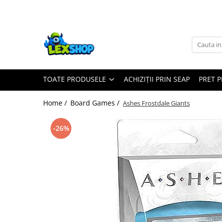
Toate Produsele
Board Games
Games Workshop
TOATE PRODUSELE
ACHIZIȚII PRIN SEAP
PRET 
Board Games
Extensii boardgames
Home /
Board Games /
Ashes Frostdale Giants
Card Games (jocuri cu carti)
Extensii card games
-26%
Jocuri pentru toata familia
Party Games (jocuri de petrecere)
Jocuri pentru copii
Smart Games
Puzzle-uri logice
Jocuri cu miniaturi