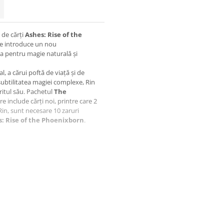
 de cărți
Ashes: Rise of the
ie introduce un nou
sa pentru magie naturală și
, a cărui poftă de viață și de
 subtilitatea magiei complexe, Rin
iritul său. Pachetul
The
e include cărți noi, printre care 2
 Rin, sunt necesare 10 zaruri
: Rise of the Phoenixborn
.