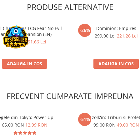
PRODUSE ALTERNATIVE
l Champions LCG Fear No Evil
Dominion: Empires
-26%
ampaign Expansion (EN)
299,00 Lei
221,26 Lei
259,00 Lei
191,66 Lei
ADAUGA IN COS
ADAUGA IN COS
FRECVENT CUMPARATE IMPREUNA
egele din Tokyo: Power Up
Tzolk'in: Triburi si Profet
-51%
65,00 RON
12,99 RON
99,00 RON
49,00 RON