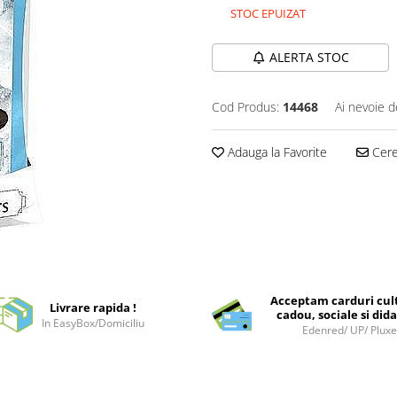
STOC EPUIZAT
ALERTA STOC
Cod Produs:
14468
Ai nevoie d
Adauga la Favorite
Cere 
Acceptam carduri cul
Livrare rapida !
cadou, sociale si dida
In EasyBox/Domiciliu
Edenred/ UP/ Plux