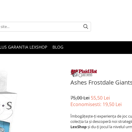
PLUS GARANTIA LEXSHOP
BLOG
Ashes Frostdale Giant
75,00 Lei
55,50 Lei
Economisesti:
19,50
Lei
Îmbogățește-ți experiența de joc c
colecția ta și descoperă noi strateg
LexShop
și du-ți jocul la nivelul ur