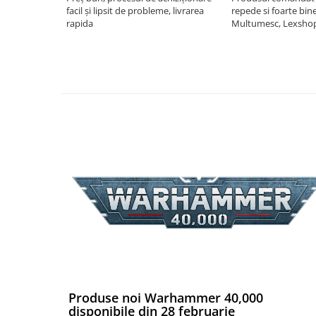
facil și lipsit de probleme, livrarea
repede si foarte bin
Puzzle 4000 piese
rapida
Multumesc, Lexsho
Puzzle 500 piese
4D Cityscape Time Puzzle
Puzzle 180 piese
Puzzle 12 piese
Educative
Puzzle 300 piese
Puzzle
Puzzle 70 piese
Puzzle cu 100 piese
Puzzle cu 200 piese
Puzzle XXL
Puzzle 2 in 1
Produse noi Warhammer 40,000
Puzzle 1000 piese panorama
disponibile din 28 februarie