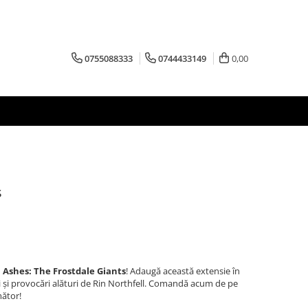
0755088333
0744433149
0,00
s
u
Ashes: The Frostdale Giants
! Adaugă această extensie în
ii și provocări alături de Rin Northfell. Comandă acum de pe
mător!