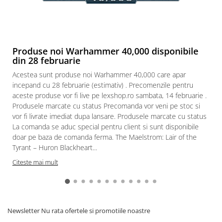
Paints & Tools
Starter Sets
Books and Codex
Produse noi Warhammer 40,000 disponibile
din 28 februarie
Accesorii
Acestea sunt produse noi Warhammer 40,000 care apar
Figurine
incepand cu 28 februarie (estimativ) . Precomenzile pentru
Star Wars figurine
aceste produse vor fi live pe lexshop.ro sambata, 14 februarie .
Friday The 13th
Produsele marcate cu status Precomanda vor veni pe stoc si
vor fi livrate imediat dupa lansare. Produsele marcate cu status
Marvel Univers
La comanda se aduc special pentru client si sunt disponibile
Figurine diverse
doar pe baza de comanda ferma. The Maelstrom: Lair of the
Tyrant – Huron Blackheart...
DC Univers
Citeste mai mult
FUNKO POP!
One Piece
Dragon Ball
Anime
Newsletter
Nu rata ofertele si promotiile noastre