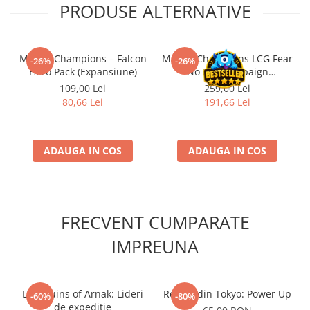
PRODUSE ALTERNATIVE
Accesorii Clasice
Book Nooks
Hello Kitty - Produse Oficiale
Marvel Champions – Falcon
Marvel Champions LCG Fear
-26%
-26%
Sanrio
Hero Pack (Expansiune)
No Evil Campaign
Expansion (EN)
109,00 Lei
259,00 Lei
Comic Books (Benzi Desenate)
80,66 Lei
191,66 Lei
Trading Card Games
DragonBallZ
Yu-Gi-Oh!
ADAUGA IN COS
ADAUGA IN COS
Yu Gi Oh
Pokemon TCG
Accesorii TCG
FRECVENT CUMPARATE
Digimon Card Game
IMPREUNA
Cardfight!! Vanguard
Weis Schwarz
Lost Ruins of Arnak: Lideri
Regele din Tokyo: Power Up
-60%
-80%
Flesh and Blood
de expediție