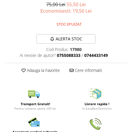
Merch Lex Hobby Store
75,00 Lei
55,50 Lei
Economisesti:
19,50
Lei
Pop Culture
Sepci
STOC EPUIZAT
Tricouri
Postere
ALERTA STOC
Geek Stuff
Cod Produs:
17980
Ai nevoie de ajutor?
0755088333
/
0744433149
Figurine
Cani/Pahare
Adauga la Favorite
Cere informatii
Brelocuri
Plusuri si papusi
Decoratiuni
Carti
Transport Gratuit!
Livrare rapida !
Pentru comenzi peste 200 lei
In EasyBox/Domiciliu
Fesuri
Studio Ghibli/My Neighbor
Totoro/Kiki etc
Acceptam carduri culturale,