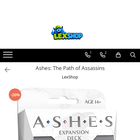
Toate Produsele
Board Games
Games Workshop
Board Games
1
2
Extensii boardgames
Ashes: The Path of Assassins
Card Games (jocuri cu carti)
LexShop
Extensii card games
Jocuri pentru toata familia
-26%
Party Games (jocuri de petrecere)
Jocuri pentru copii
Smart Games
Puzzle-uri logice
Jocuri cu miniaturi