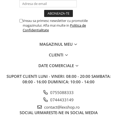
Gundam
Accesorii Gundam
Transformers
Vreau sa primesc newsletter cu promotiile
Modele Revell
magazinului. Afla mai multe in
Politica de
Confidentialitate
Figurine NECA
D&D si Alte RPG
MAGAZINUL MEU
Manuale
CLIENTI
Figurine
Altele
DATE COMERCIALE
Screens
SUPORT CLIENTI
LUNI - VINERI: 08:00 - 20:00 SAMBATA:
Nolzur
08:00 - 16:00 DUMINICA: 10:00 - 14:00
Premium
0755088333
Board games
0744433149
Harti
contact@lexshop.ro
SOCIAL
URMARESTE-NE IN SOCIAL MEDIA
Teren