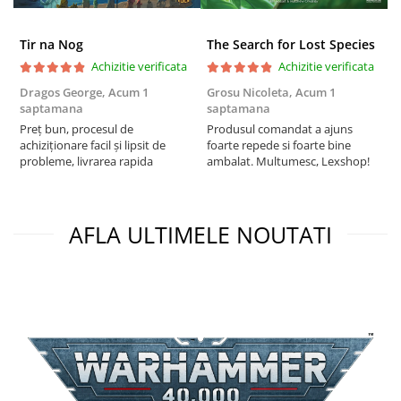
Puzzle 3D
Puzzle 8000 piese
Tir na Nog
The Search for Lost Species
Achizitie verificata
Achizitie verificata
Puzzle 150 piese
Dragos George,
Acum 1
Grosu Nicoleta,
Acum 1
C
Puzzle 1000 piese fluorescent
saptamana
saptamana
2
Puzzle din lemn
Preț bun, procesul de
Produsul comandat a ajuns
t
achiziționare facil și lipsit de
foarte repede si foarte bine
s
Mandala
probleme, livrarea rapida
ambalat. Multumesc, Lexshop!
Puzzle 24 piese
Puzzle-uri metalice si logice
AFLA ULTIMELE NOUTATI
Puzzle 3 in 1
Puzzle 350 piese
Puzzle 275 piese
Puzzle 550 piese
Warhammer
Warhammer 40K
Age of Sigmar