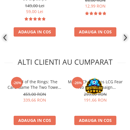
65,00 RON
Disney Lorcana
149,00 Lei
12,99 RON
59,00 Lei
Altered
Star Wars Unlimited
UniVersus CCG
ADAUGA IN COS
ADAUGA IN COS
Neverrift TCG
Riftbound League of Legends TCG
Hololive
ALTI CLIENTI AU CUMPARAT
Magic The Gathering TCG
One Piece Card Game
- Lord of the Rings: The
Marvel Champions LCG Fear
-26%
-26%
Colectii Oficiale Topps si Panini si
Card Game The Two Towers
No Evil Campaign
altele
Saga Expansion
Expansion (EN)
459,00 RON
259,00 RON
339,66 RON
191,66 RON
Final Fantasy
Grand Archive TCG
Alte TCG-uri
ADAUGA IN COS
ADAUGA IN COS
Carti singles