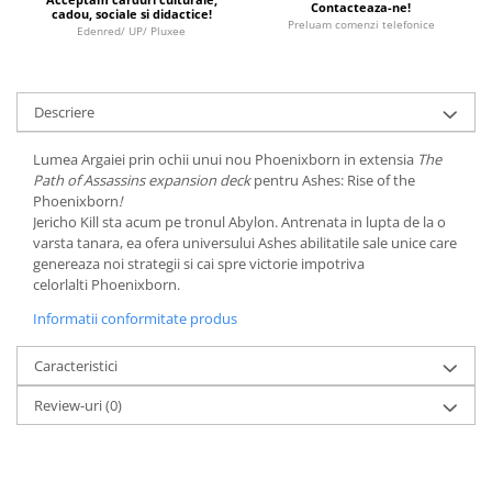
Contacteaza-ne!
Minecraft
cadou, sociale si didactice!
Preluam comenzi telefonice
Edenred/ UP/ Pluxee
Carnetele
Dragon Ball
Pokemon
Descriere
One Piece
Lumea Argaiei prin ochii unui nou Phoenixborn in extensia
The
Lord of The Rings
Path of Assassins expansion deck
pentru
Ashes: Rise of the
Phoenixborn
!
Naruto Shippuden
Jericho Kill sta acum pe tronul Abylon. Antrenata in lupta de la o
varsta tanara, ea ofera universului Ashes abilitatile sale unice care
Sailor Moon
genereaza noi strategii si cai spre victorie impotriva
Harry Potter
celorlalti Phoenixborn.
Star Trek
Informatii conformitate produs
Fallout
Caracteristici
Stranger Things
Review-uri
(0)
Collectibles
KPop Demon Hunters
Retro Arcade – Jocuri, Console si