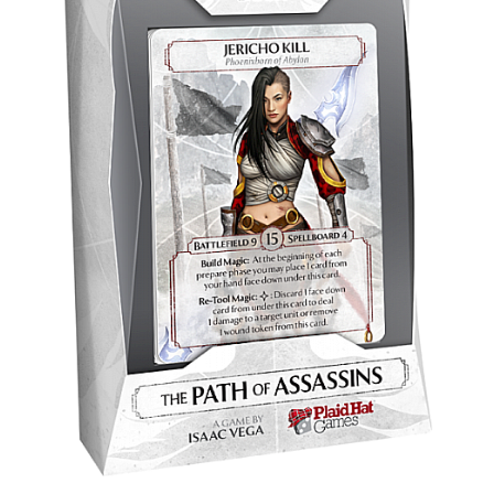
Battletech
Final Girl - solo game
Miniaturi Arkham Horror
Miniaturi HEROCLIX
Accesorii pentru boardgames
Protectii carti (Sleeves)
Playmats
Deck Boxes/Cutii pentru carti
Portofolii/ Clasoare pentru carti
The Army Painter
Organizatoare
Zaruri
Carti
Carti de joc
Alte produse Hobby