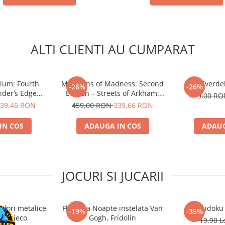
ALTI CLIENTI AU CUMPARAT
rium: Fourth
Mansions of Madness: Second
Everdel
-26%
-26%
nder’s Edge
Edition – Streets of Arkham:
479,00 R
n (EN)
Expansion
39,46 RON
459,00 RON
339,66 RON
IN COS
ADAUGA IN COS
ADAUG
JOCURI SI JUCARII
ulori metalice
Flasneta Noapte instelata Van
Sudoku
-19%
-35%
ce, Djeco
Gogh, Fridolin
19,90 L