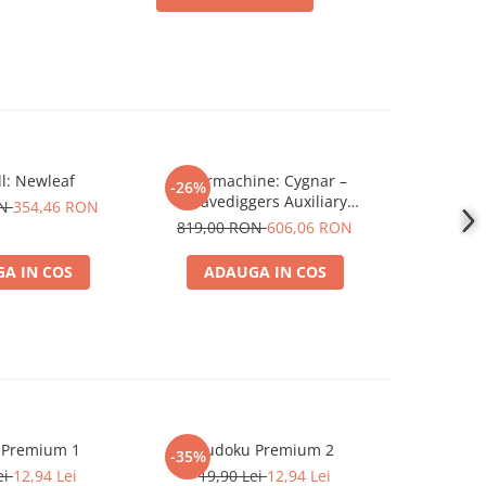
l: Newleaf
Warmachine: Cygnar –
Star Trek
-26%
-26%
Gravediggers Auxiliary
Rising T
ON
354,46 RON
Expansion
819,00 RON
606,06 RON
669,00
A IN COS
ADAUGA IN COS
ADA
 Premium 1
Sudoku Premium 2
Instrumen
-35%
-19%
l
ei
12,94 Lei
19,90 Lei
12,94 Lei