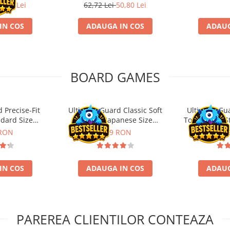
0,80 Lei
62,72 Lei
50,80 Lei
IN COS
ADAUGA IN COS
ADAUG
BOARD GAMES
 Precise-Fit
Ultimate Guard Classic Soft
Ultimate Gu
ndard Size
Sleeves Japanese Size
Toploading St
nt (100)
Transparent (100)
 RON
9,99 RON
29,
IN COS
ADAUGA IN COS
ADAUG
PAREREA CLIENTILOR CONTEAZA