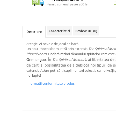
Merch Lex Hobby Store
Pentru comenzi peste 200 lei
Pop Culture
Sepci
Tricouri
Caracteristici
Review-uri
(0)
Descriere
Postere
Geek Stuff
Atenție! Ai nevoie de jocul de bază!
Un nou Phoenixborn intră prin extensia
The Spirits of Me
Figurine
Phoenixborn
! Declară război tărâmului spiritelor care est
Cani/Pahare
În
ai libertatea de 
The Spirits of Memoria
Grimtongue.
Brelocuri
de cărți și posibilitatea de a debloca noi tipuri de 
extensie
Ashes
poți să-ți suplimentezi colecția cu noi vrăji 
Plusuri si papusi
noi lupte!
Decoratiuni
Informatii conformitate produs
Carti
Fesuri
Studio Ghibli/My Neighbor
Totoro/Kiki etc