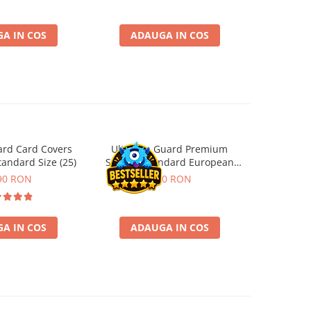
181,4
A IN COS
ADAUGA IN COS
ADA
ard Card Covers
Ultimate Guard Premium
Gwent Playm
andard Size (25)
Sleeves Standard European
vari
Board Game Size (50)
90 RON
9,90 RON
129,00 
A IN COS
ADAUGA IN COS
VE