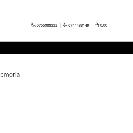
0755088333
0744433149
0,00
 Memoria