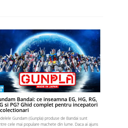
ndam Bandai: ce inseamna EG, HG, RG,
Aventuri
 si PG? Ghid complet pentru incepatori
Episodul
 colectionari
MonstruLex t
delele Gundam (Gunpla) produse de Bandai sunt
a suflat pes
intre cele mai populare machete din lume. Daca ai ajuns
la picioarele