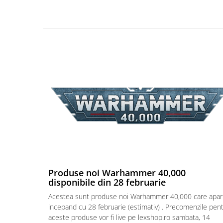
Puzzle 4000 piese
Puzzle 500 piese
4D Cityscape Time Puzzle
Puzzle 180 piese
Puzzle 12 piese
Educative
Puzzle 300 piese
Puzzle
Puzzle 70 piese
Puzzle cu 100 piese
Puzzle cu 200 piese
Produse noi Warhammer 40,000
disponibile din 28 februarie
Puzzle XXL
Acestea sunt produse noi Warhammer 40,000 care apar
Puzzle 2 in 1
incepand cu 28 februarie (estimativ) . Precomenzile pen
Puzzle 1000 piese panorama
aceste produse vor fi live pe lexshop.ro sambata, 14