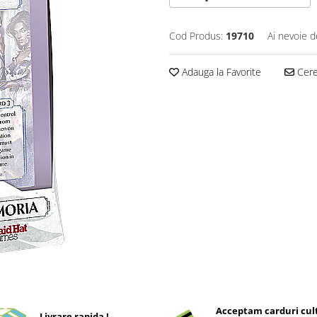
Cod Produs:
19710
Ai nevoie d
Adauga la Favorite
Cere 
Acceptam carduri cul
Livrare rapida !