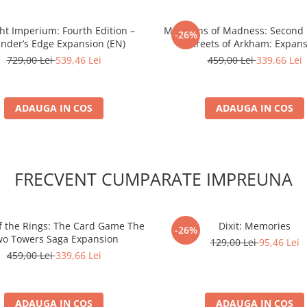
ght Imperium: Fourth Edition –
Mansions of Madness: Second E
-26%
nder’s Edge Expansion (EN)
Streets of Arkham: Expan
729,00 Lei
539,46 Lei
459,00 Lei
339,66 Lei
ADAUGA IN COS
ADAUGA IN COS
FRECVENT CUMPARATE IMPREUNA
of the Rings: The Card Game The
Dixit: Memories
-26%
o Towers Saga Expansion
129,00 Lei
95,46 Lei
459,00 Lei
339,66 Lei
ADAUGA IN COS
ADAUGA IN COS