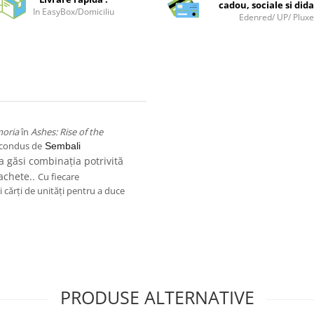
cadou, sociale si dida
In EasyBox/Domiciliu
Edenred/ UP/ Plux
moria
în
Ashes: Rise of the
e condus de
Sembali
a găsi combinația potrivită
pachete.
Cu fiecare
.
și cărți de unități pentru a duce
PRODUSE ALTERNATIVE