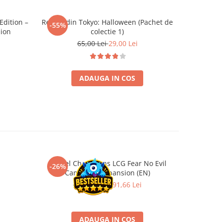
dition –
Regele din Tokyo: Halloween (Pachet de
Catan Ext
-55%
-26%
sion
colectie 1)
65,00 Lei
29,00 Lei
ADAUGA IN COS
Marvel Champions LCG Fear No Evil
Gwent Lege
-26%
-26%
Campaign Expansion (EN)
259,00 Lei
191,66 Lei
ADAUGA IN COS