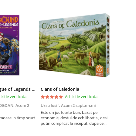
Riftbound League of Legends TCG Unleashed Booster Pack 14 Carti
Clans of Caledonia
izitie verificata
Achizitie verificata
BOGDAN,
Acum 2
Ursu Iosif,
Acum 2 saptamani
Cristian Neg
saptamani
Este un joc foarte bun, bazat pe
umoase in timp scurt
economie, destul de echilibrat si, desi
5
putin complicat la inceput, dupa ce
intelegi mecanismele il poti juca
foarte usor.