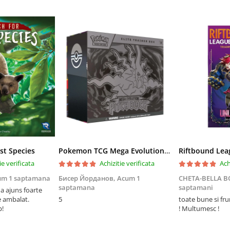
st Species
Pokemon TCG Mega Evolution Pitch Black Elite Trainer Box
ie verificata
Achizitie verificata
Ach
um 1 saptamana
Бисер Йорданов,
Acum 1
CHETA-BELLA 
saptamana
saptamani
 ajuns foarte
e ambalat.
5
toate bune si fr
p!
! Multumesc !