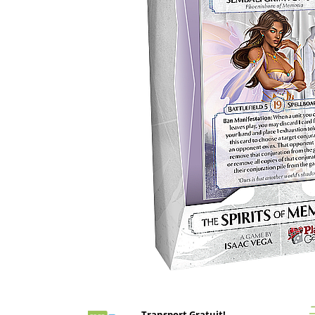
Battletech
Final Girl - solo game
Miniaturi Arkham Horror
Miniaturi HEROCLIX
Accesorii pentru boardgames
Protectii carti (Sleeves)
Playmats
Deck Boxes/Cutii pentru carti
Portofolii/ Clasoare pentru carti
The Army Painter
Organizatoare
Zaruri
Carti
Carti de joc
Distribuie
pe
Alte produse Hobby
Facebook
Transport Gratuit!