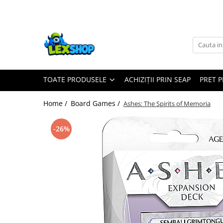
Toate Produsele
Board Games
Games Workshop
TOATE PRODUSELE
ACHIZIȚII PRIN SEAP
PRET 
Board Games
Extensii boardgames
Home /
Board Games /
Ashes: The Spirits of Memoria
Card Games (jocuri cu carti)
Extensii card games
-26%
Jocuri pentru toata familia
Party Games (jocuri de petrecere)
Jocuri pentru copii
Smart Games
Puzzle-uri logice
Jocuri cu miniaturi