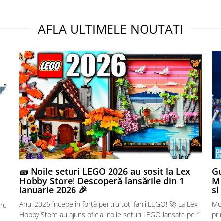
AFLA ULTIMELE NOUTATI
🧱 Noile seturi LEGO 2026 au sosit la Lex
Gu
Hobby Store! Descoperă lansările din 1
MG
ianuarie 2026 🎉
si
Anul 2026 începe în forță pentru toți fanii LEGO! 🚀 La Lex
Mo
tru
Hobby Store au ajuns oficial noile seturi LEGO lansate pe 1
pr