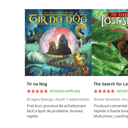
Riftbound singles
Gundam TCG
Puzzle
Puzzle 1000 piese
Accesorii pentru puzzle
Puzzle 3000 piese
Puzzle 2000 piese
Puzzle 1500 piese
Puzzle 20 piese
Puzzle 60 piese
Tir na Nog
The Search for Lo
Achizitie verificata
Achizit
Puzzle 4 in 1
Dragos George,
Acum 1 saptamana
Grosu Nicoleta,
Ac
Puzzle 40 piese
Preț bun, procesul de achiziționare
Produsul comandat a
Puzzle 30 piese
facil și lipsit de probleme, livrarea
repede si foarte bin
rapida
Multumesc, Lexsho
Puzzle 120 piese
Puzzle 260 piese