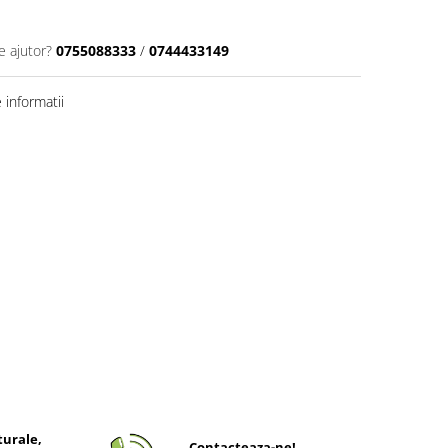
e ajutor?
0755088333
/
0744433149
informatii
turale,
Contacteaza-ne!