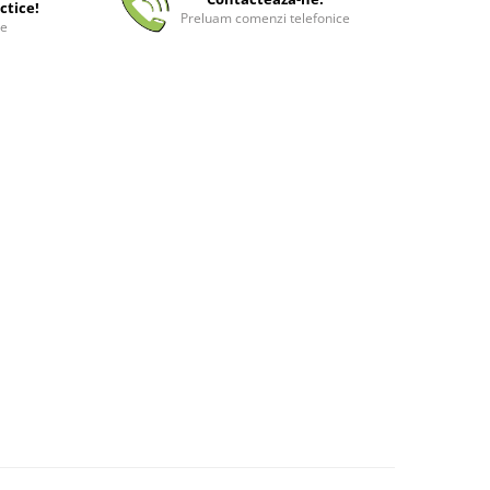
ctice!
Preluam comenzi telefonice
ee