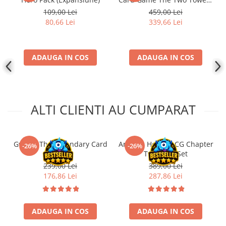
Disney Lorcana
Saga Expansion
109,00 Lei
459,00 Lei
80,66 Lei
339,66 Lei
Altered
Star Wars Unlimited
UniVersus CCG
ADAUGA IN COS
ADAUGA IN COS
Neverrift TCG
Riftbound League of Legends TCG
Hololive
ALTI CLIENTI AU CUMPARAT
Magic The Gathering TCG
One Piece Card Game
Gwent: The Legendary Card
Arkham Horror LCG Chapter
-26%
-26%
Colectii Oficiale Topps si Panini si
Game!
Two Core Set
altele
239,00 Lei
389,00 Lei
Final Fantasy
176,86 Lei
287,86 Lei
Grand Archive TCG
Alte TCG-uri
ADAUGA IN COS
ADAUGA IN COS
Carti singles