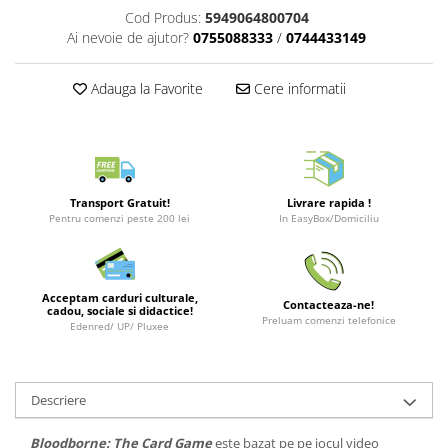
Merch Lex Hobby Store
Cod Produs:
5949064800704
Ai nevoie de ajutor?
0755088333
/
0744433149
Pop Culture
Sepci
Adauga la Favorite
Cere informatii
Tricouri
Postere
Geek Stuff
Figurine
Transport Gratuit!
Livrare rapida !
Cani/Pahare
Pentru comenzi peste 200 lei
In EasyBox/Domiciliu
Brelocuri
Plusuri si papusi
Acceptam carduri culturale,
Contacteaza-ne!
cadou, sociale si didactice!
Decoratiuni
Preluam comenzi telefonice
Edenred/ UP/ Pluxee
Carti
Fesuri
Descriere
Studio Ghibli/My Neighbor
Totoro/Kiki etc
Bloodborne: The Card Game
este bazat pe pe jocul video