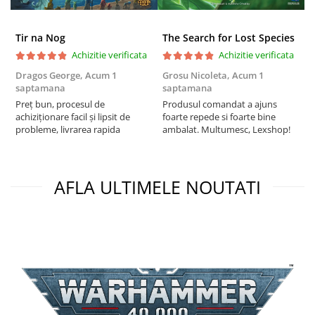
Puzzle 3D
Puzzle 8000 piese
Tir na Nog
The Search for Lost Species
Puzzle 150 piese
Achizitie verificata
Achizitie verificata
Dragos George,
Acum 1
Grosu Nicoleta,
Acum 1
C
Puzzle 1000 piese fluorescent
saptamana
saptamana
2
Puzzle din lemn
Preț bun, procesul de
Produsul comandat a ajuns
t
achiziționare facil și lipsit de
foarte repede si foarte bine
s
Mandala
probleme, livrarea rapida
ambalat. Multumesc, Lexshop!
Puzzle 24 piese
Puzzle-uri metalice si logice
AFLA ULTIMELE NOUTATI
Puzzle 3 in 1
Puzzle 350 piese
Puzzle 275 piese
Puzzle 550 piese
Warhammer
Warhammer 40K
Age of Sigmar