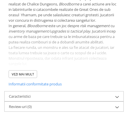
Minecraft
realizat de Chalice Dungeons,
Bloodborne
a carei actiune are loc
in labirinturile si catacombele realizate de Great Ones de sub
Carnetele
orasul Yharnam, pe unde salasluiesc creaturi grotesti. Jucatorii
Dragon Ball
vor concura in distrugerea si colectarea sangelui lor.
In general,
Bloodborne
este un joc despre
risk management
cu
Pokemon
inventory management/upgrades
si
tactical play
. Jucatorii incep
cu arme de baza pe care trebuie sa le imbunatateasca pentru a
One Piece
putea realiza combouri si de a dobandi anumite abilitati.
Lord of The Rings
La fiecare runda, un monstru e ales sa fie atacat de jucatori, iar
toata lumea trebuie sa joace o carte cu scopul de a-l ucide.
Naruto Shippuden
Monstrul riposteaza, dar odata infrant jucatorii colecteaza
sangele lui.
Sailor Moon
Jucatorii pot lupta cat doresc, dar daca cumva mor in lupta isi vor
Harry Potter
pierde progresul. Acestia se pot folosi de sangele acumulat de la
VEZI MAI MULT
monstri pentru a se salva. Acel sange este calculat ca fiind Puncte
Star Trek
Informatii conformitate produs
de Victorie (Victory Points).
Eric M. Lang,
designer
-ul jocul a spus "Scopul meu cu
Bloodborne
Fallout
a fost sa canalizez intensitatea si frustarea din jocul video intr-o
Caracteristici
Stranger Things
competitie intre jucatori. Cu multa moarte."
Review-uri
(0)
Collectibles
KPop Demon Hunters
Retro Arcade – Jocuri, Console si