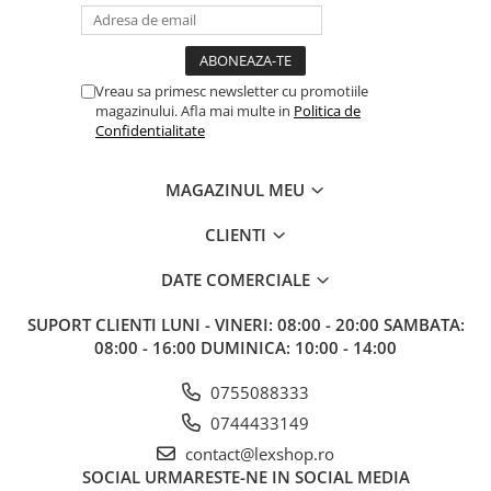
Gundam
Accesorii Gundam
Transformers
Vreau sa primesc newsletter cu promotiile
Modele Revell
magazinului. Afla mai multe in
Politica de
Confidentialitate
Figurine NECA
D&D si Alte RPG
MAGAZINUL MEU
Manuale
CLIENTI
Figurine
Altele
DATE COMERCIALE
Screens
SUPORT CLIENTI
LUNI - VINERI: 08:00 - 20:00 SAMBATA:
Nolzur
08:00 - 16:00 DUMINICA: 10:00 - 14:00
Premium
0755088333
Board games
0744433149
Harti
contact@lexshop.ro
Teren
SOCIAL
URMARESTE-NE IN SOCIAL MEDIA