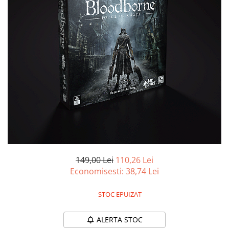
Battletech
Final Girl - solo game
Miniaturi Arkham Horror
Miniaturi HEROCLIX
Accesorii pentru boardgames
Protectii carti (Sleeves)
Playmats
Deck Boxes/Cutii pentru carti
Portofolii/ Clasoare pentru carti
The Army Painter
Organizatoare
149,00 Lei
110,26 Lei
Economisesti:
38,74
Lei
Zaruri
Carti
STOC EPUIZAT
Carti de joc
Alte produse Hobby
ALERTA STOC