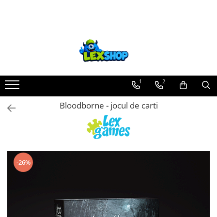
Toate Produsele
Board Games
Games Workshop
Board Games
1
2
Extensii boardgames
Bloodborne - jocul de carti
Card Games (jocuri cu carti)
Extensii card games
Jocuri pentru toata familia
Party Games (jocuri de petrecere)
-26%
Jocuri pentru copii
Smart Games
Puzzle-uri logice
Jocuri cu miniaturi