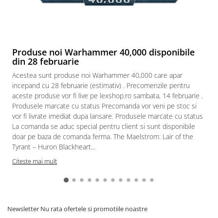
Paints & Tools
Starter Sets
Books and Codex
Produse noi Warhammer 40,000 disponibile
Accesorii
din 28 februarie
Figurine
Acestea sunt produse noi Warhammer 40,000 care apar
incepand cu 28 februarie (estimativ) . Precomenzile pentru
Star Wars figurine
aceste produse vor fi live pe lexshop.ro sambata, 14 februarie .
Friday The 13th
Produsele marcate cu status Precomanda vor veni pe stoc si
vor fi livrate imediat dupa lansare. Produsele marcate cu status
Marvel Univers
La comanda se aduc special pentru client si sunt disponibile
Figurine diverse
doar pe baza de comanda ferma. The Maelstrom: Lair of the
DC Univers
Tyrant – Huron Blackheart...
Citeste mai mult
FUNKO POP!
One Piece
Dragon Ball
Anime
Newsletter
Nu rata ofertele si promotiile noastre