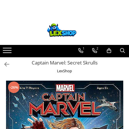
Toate Produsele
Board Games
Games Workshop
Board Games
1
2
Extensii boardgames
Captain Marvel: Secret Skrulls
Card Games (jocuri cu carti)
LexShop
Extensii card games
Jocuri pentru toata familia
-26%
Party Games (jocuri de petrecere)
Jocuri pentru copii
Smart Games
Puzzle-uri logice
Jocuri cu miniaturi