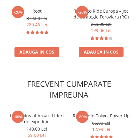
Accesorii Clasice
Root
Ticket to Ride Europa – Joc
-26%
-26%
Book Nooks
de Strategie Feroviara (RO)
379,00 Lei
Hello Kitty - Produse Oficiale
269,00 Lei
280,46 Lei
Sanrio
199,06 Lei
Comic Books (Benzi Desenate)
Trading Card Games
ADAUGA IN COS
ADAUGA IN COS
DragonBallZ
Yu-Gi-Oh!
Yu Gi Oh
FRECVENT CUMPARATE
Pokemon TCG
IMPREUNA
Accesorii TCG
Digimon Card Game
Cardfight!! Vanguard
Lost Ruins of Arnak: Lideri
Regele din Tokyo: Power Up
-60%
-80%
de expediție
65,00 Lei
Weis Schwarz
149,00 Lei
12,99 Lei
Flesh and Blood
59,00 Lei