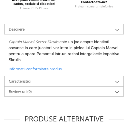
Contacteaza-ne!
Minecraft
cadou, sociale si didactice!
Preluam comenzi telefonice
Edenred/ UP/ Pluxee
Carnetele
Dragon Ball
Pokemon
Descriere
One Piece
Captain Marvel: Secret Skrulls
este un joc despre identitati
Lord of The Rings
ascunse in care jucatorii vor intra in pielea lui Captain Marvel
pentru a apara Pamantul intr-un razboi intergalactic impotriva
Naruto Shippuden
Skrulls.
Sailor Moon
Informatii conformitate produs
Harry Potter
Caracteristici
Star Trek
Fallout
Review-uri
(0)
Stranger Things
Collectibles
PRODUSE ALTERNATIVE
KPop Demon Hunters
Retro Arcade – Jocuri, Console si