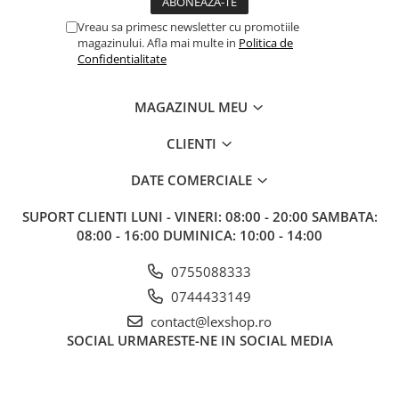
Gundam
Vreau sa primesc newsletter cu promotiile
Accesorii Gundam
magazinului. Afla mai multe in
Politica de
Transformers
Confidentialitate
Modele Revell
MAGAZINUL MEU
Figurine NECA
D&D si Alte RPG
CLIENTI
Manuale
DATE COMERCIALE
Figurine
SUPORT CLIENTI
LUNI - VINERI: 08:00 - 20:00 SAMBATA:
Altele
08:00 - 16:00 DUMINICA: 10:00 - 14:00
Screens
0755088333
Nolzur
0744433149
Premium
contact@lexshop.ro
Board games
SOCIAL
URMARESTE-NE IN SOCIAL MEDIA
Harti
Teren