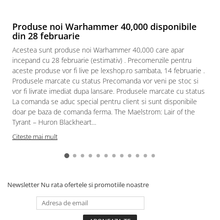
Paints & Tools
Produse noi Warhammer 40,000 disponibile
Starter Sets
din 28 februarie
Books and Codex
Acestea sunt produse noi Warhammer 40,000 care apar
Accesorii
incepand cu 28 februarie (estimativ) . Precomenzile pentru
aceste produse vor fi live pe lexshop.ro sambata, 14 februarie .
Figurine
Produsele marcate cu status Precomanda vor veni pe stoc si
Star Wars figurine
vor fi livrate imediat dupa lansare. Produsele marcate cu status
La comanda se aduc special pentru client si sunt disponibile
Friday The 13th
doar pe baza de comanda ferma. The Maelstrom: Lair of the
Marvel Univers
Tyrant – Huron Blackheart...
Figurine diverse
Citeste mai mult
DC Univers
FUNKO POP!
One Piece
Newsletter
Nu rata ofertele si promotiile noastre
Dragon Ball
Anime