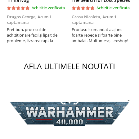
Tir na Nog
The Search for Lost Species
Puzzle 3D
Achizitie verificata
Achizitie verificata
Puzzle 8000 piese
Dragos George,
Acum 1
Grosu Nicoleta,
Acum 1
C
saptamana
saptamana
2
Puzzle 150 piese
Preț bun, procesul de
Produsul comandat a ajuns
t
Puzzle 1000 piese fluorescent
achiziționare facil și lipsit de
foarte repede si foarte bine
s
probleme, livrarea rapida
ambalat. Multumesc, Lexshop!
Puzzle din lemn
Mandala
Puzzle 24 piese
AFLA ULTIMELE NOUTATI
Puzzle-uri metalice si logice
Puzzle 3 in 1
Puzzle 350 piese
Puzzle 275 piese
Puzzle 550 piese
Warhammer
Warhammer 40K
Age of Sigmar