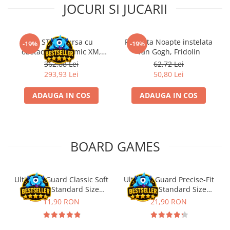
JOCURI SI JUCARII
Riftbound singles
Gundam TCG
Puzzle
Kit STEM Cursa cu
Flasneta Noapte instelata
-19%
-19%
obstacole Dynamic XM,
Van Gogh, Fridolin
Puzzle 1000 piese
Fischertechnik
362,88 Lei
62,72 Lei
Accesorii pentru puzzle
293,93 Lei
50,80 Lei
Puzzle 3000 piese
ADAUGA IN COS
ADAUGA IN COS
Puzzle 2000 piese
Puzzle 1500 piese
Puzzle 20 piese
BOARD GAMES
Puzzle 60 piese
Puzzle 4 in 1
Ultimate Guard Classic Soft
Ultimate Guard Precise-Fit
Puzzle 40 piese
Sleeves Standard Size
Sleeves Standard Size
Puzzle 30 piese
Transparent (100)
Transparent (100)
11,90 RON
21,90 RON
Puzzle 120 piese
Puzzle 260 piese