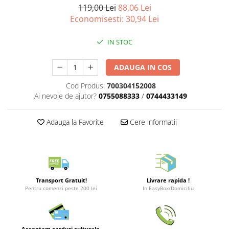
Merch Lex Hobby Store
119,00 Lei
88,06 Lei
Economisesti:
30,94
Lei
Pop Culture
Sepci
IN STOC
Tricouri
Postere
ADAUGA IN COS
Geek Stuff
Cod Produs:
700304152008
Ai nevoie de ajutor?
0755088333
/
0744433149
Figurine
Cani/Pahare
Adauga la Favorite
Cere informatii
Brelocuri
Plusuri si papusi
Decoratiuni
Carti
Transport Gratuit!
Livrare rapida !
Pentru comenzi peste 200 lei
In EasyBox/Domiciliu
Fesuri
Studio Ghibli/My Neighbor
Totoro/Kiki etc
Acceptam carduri culturale,