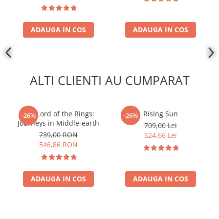
Disney Lorcana
Altered
ADAUGA IN COS
ADAUGA IN COS
Star Wars Unlimited
UniVersus CCG
Neverrift TCG
ALTI CLIENTI AU CUMPARAT
Riftbound League of Legends TCG
Hololive
The Lord of the Rings:
Rising Sun
Magic The Gathering TCG
-26%
-26%
Journeys in Middle-earth
709,00 Lei
One Piece Card Game
739,00 RON
524,66 Lei
Colectii Oficiale Topps si Panini si
546,86 RON
altele
Final Fantasy
ADAUGA IN COS
ADAUGA IN COS
Grand Archive TCG
Alte TCG-uri
Carti singles