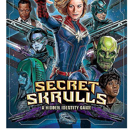
Battletech
Final Girl - solo game
Miniaturi Arkham Horror
Miniaturi HEROCLIX
Accesorii pentru boardgames
Protectii carti (Sleeves)
Playmats
Deck Boxes/Cutii pentru carti
Portofolii/ Clasoare pentru carti
The Army Painter
Organizatoare
Zaruri
Carti
Carti de joc
Alte produse Hobby