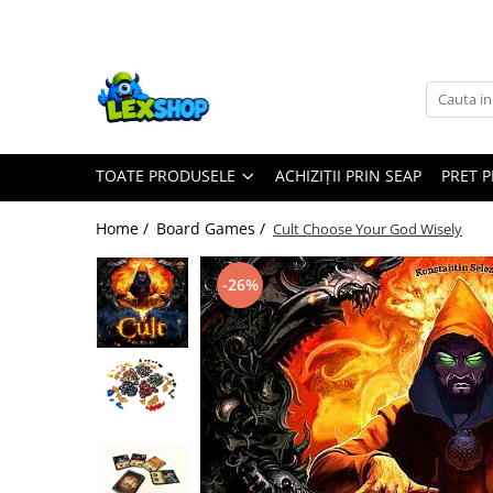
Toate Produsele
Board Games
Games Workshop
TOATE PRODUSELE
ACHIZIȚII PRIN SEAP
PRET 
Board Games
Extensii boardgames
Home /
Board Games /
Cult Choose Your God Wisely
Card Games (jocuri cu carti)
Extensii card games
-26%
Jocuri pentru toata familia
Party Games (jocuri de petrecere)
Jocuri pentru copii
Smart Games
Puzzle-uri logice
Jocuri cu miniaturi