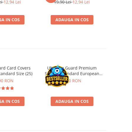
l
ei
12,94 Lei
19,90 Lei
12,94 Lei
181,4
A IN COS
ADAUGA IN COS
ADA
ard Card Covers
Ultimate Guard Premium
Gwent Playm
andard Size (25)
Sleeves Standard European
vari
Board Game Size (50)
90 RON
9,90 RON
129,00 
A IN COS
ADAUGA IN COS
VE