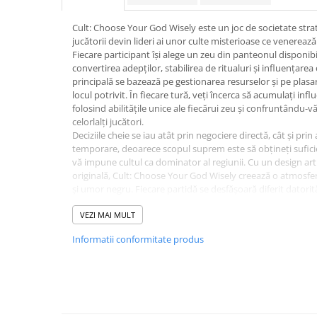
Merch Lex Hobby Store
Pop Culture
Cult: Choose Your God Wisely este un joc de societate strateg
jucătorii devin lideri ai unor culte misterioase ce venerează 
Sepci
Fiecare participant își alege un zeu din panteonul disponibil
Tricouri
convertirea adepților, stabilirea de ritualuri și influențare
principală se bazează pe gestionarea resurselor și pe plasare
Postere
locul potrivit. În fiecare tură, veți încerca să acumulați infl
folosind abilitățile unice ale fiecărui zeu și confruntându-v
Geek Stuff
celorlalți jucători.
Figurine
Deciziile cheie se iau atât prin negociere directă, cât și pri
temporare, deoarece scopul suprem este să obțineți sufici
Cani/Pahare
vă impune cultul ca dominator al regiunii. Cu un design art
originală, Cult: Choose Your God Wisely creează o atmosfer
Brelocuri
și umor negru. Fiecare partidă se desfășoară diferit datorită
Plusuri si papusi
tactici și oportunități, fapt ce oferă o rejucabilitate consid
unei experiențe de joc complexă și captivantă, acest titlu m
VEZI MAI MULT
Decoratiuni
masa voastră de joc.
Informatii conformitate produs
Caracteristici principale:
Carti
Tip joc: Joc de strategie, negociere și influență
Fesuri
Durată: 60-90 minute
Vârstă recomandată: 14+
Studio Ghibli/My Neighbor
Număr de jucători: 2-5
Totoro/Kiki etc
Componente: