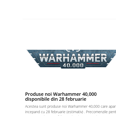
Puzzle 4000 piese
Puzzle 500 piese
4D Cityscape Time Puzzle
Puzzle 180 piese
Puzzle 12 piese
Educative
Puzzle 300 piese
Puzzle
Puzzle 70 piese
Puzzle cu 100 piese
Puzzle cu 200 piese
Produse noi Warhammer 40,000
Puzzle XXL
disponibile din 28 februarie
Puzzle 2 in 1
Acestea sunt produse noi Warhammer 40,000 care apar
incepand cu 28 februarie (estimativ) . Precomenzile pen
Puzzle 1000 piese panorama