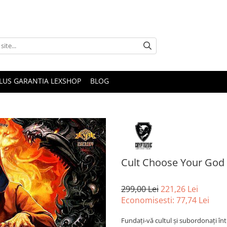
PLUS GARANTIA LEXSHOP
BLOG
Cult Choose Your God 
299,00 Lei
221,26 Lei
Economisesti:
77,74
Lei
Fundați-vă cultul și subordonați în