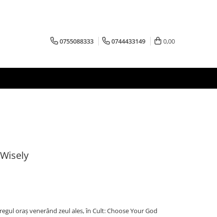
0755088333
0744433149
0,00
Wisely
tregul oraș venerând zeul ales, în Cult: Choose Your God