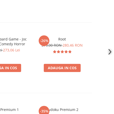
oard Game - Joc
Root
Slay the
-26%
-26%
 Comedy Horror
379,00 RON
280,46 RON
ei
273,06 Lei
719,00
A IN COS
ADAUGA IN COS
ADA
 Premium 1
Sudoku Premium 2
Instrumen
-35%
-19%