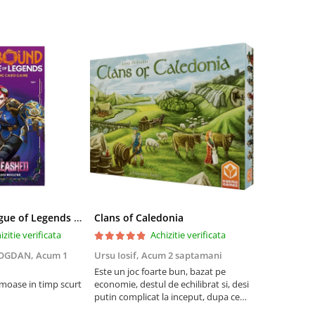
Riftbound League of Legends TCG Unleashed Booster Pack 14 Carti
Clans of Caledonia
izitie verificata
Achizitie verificata
BOGDAN,
Acum 1
Ursu Iosif,
Acum 2 saptamani
Cristian Neg
saptamani
Este un joc foarte bun, bazat pe
umoase in timp scurt
economie, destul de echilibrat si, desi
5
putin complicat la inceput, dupa ce
intelegi mecanismele il poti juca