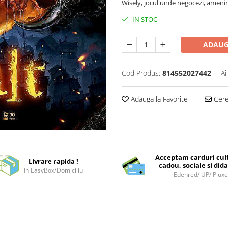
Wisely, jocul unde negocezi, amenin
IN STOC
ADAUG
Cod Produs:
814552027442
Ai
Adauga la Favorite
Cere 
Acceptam carduri cul
Livrare rapida !
cadou, sociale si dida
In EasyBox/Domiciliu
Edenred/ UP/ Plux