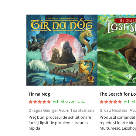
Riftbound singles
Gundam TCG
Puzzle
Puzzle 1000 piese
Accesorii pentru puzzle
Puzzle 3000 piese
Puzzle 2000 piese
Puzzle 1500 piese
Puzzle 20 piese
Puzzle 60 piese
Tir na Nog
The Search for Lo
Puzzle 4 in 1
Achizitie verificata
Achizit
Puzzle 40 piese
Dragos George,
Acum 1 saptamana
Grosu Nicoleta,
Ac
Puzzle 30 piese
Preț bun, procesul de achiziționare
Produsul comandat a
facil și lipsit de probleme, livrarea
repede si foarte bin
Puzzle 120 piese
rapida
Multumesc, Lexsho
Puzzle 260 piese