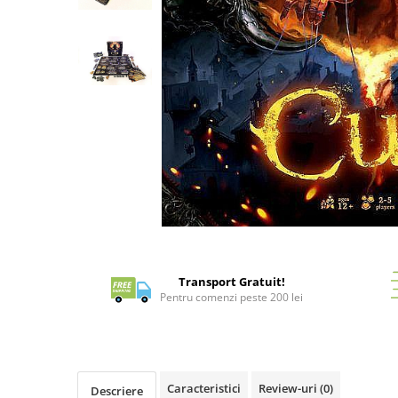
Battletech
Final Girl - solo game
Miniaturi Arkham Horror
Miniaturi HEROCLIX
Accesorii pentru boardgames
Protectii carti (Sleeves)
Playmats
Deck Boxes/Cutii pentru carti
Portofolii/ Clasoare pentru carti
Distribuie
The Army Painter
pe
Facebook
Organizatoare
Transport Gratuit!
Pentru comenzi peste 200 lei
Zaruri
Carti
Carti de joc
Alte produse Hobby
Caracteristici
Review-uri
(0)
Descriere