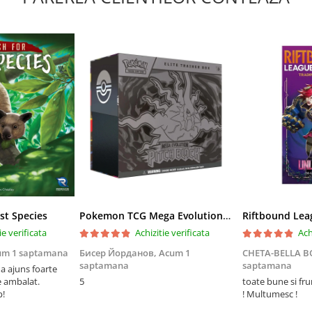
st Species
Pokemon TCG Mega Evolution Pitch Black Elite Trainer Box
ie verificata
Achizitie verificata
Ach
um 1 saptamana
Бисер Йорданов,
Acum 1
CHETA-BELLA 
saptamana
saptamana
 ajuns foarte
e ambalat.
5
toate bune si fr
p!
! Multumesc !