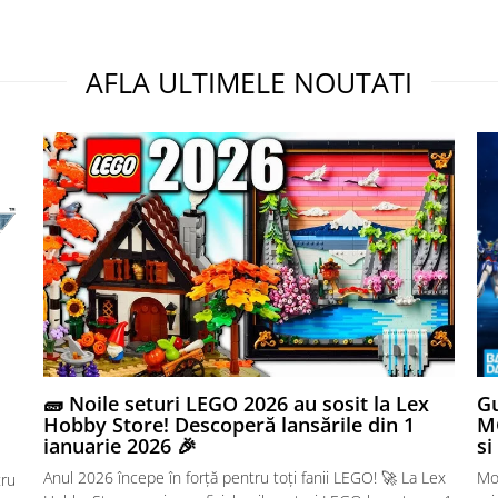
AFLA ULTIMELE NOUTATI
🧱 Noile seturi LEGO 2026 au sosit la Lex
Gu
Hobby Store! Descoperă lansările din 1
MG
ianuarie 2026 🎉
si
Anul 2026 începe în forță pentru toți fanii LEGO! 🚀 La Lex
Mo
tru