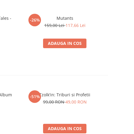
ales -
Mutants
-26%
-26%
159,00 Lei
117,66 Lei
2
ADAUGA IN COS
 Album
Tzolk'in: Triburi si Profetii
Rege
-51%
-80%
99,00 RON
49,00 RON
6
ADAUGA IN COS