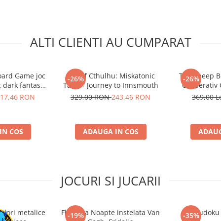
ALTI CLIENTI AU CUMPARAT
Board Game joc
Call of Cthulhu: Miskatonic
The Sheep B
-26%
-26%
c dark fantasy
Tales - Journey to Innsmouth
Cooperativ
gie
17,46 RON
329,00 RON
243,46 RON
369,00 L
IN COS
ADAUGA IN COS
ADAUG
JOCURI SI JUCARII
ulori metalice
Flasneta Noapte instelata Van
Sudoku
-19%
-35%