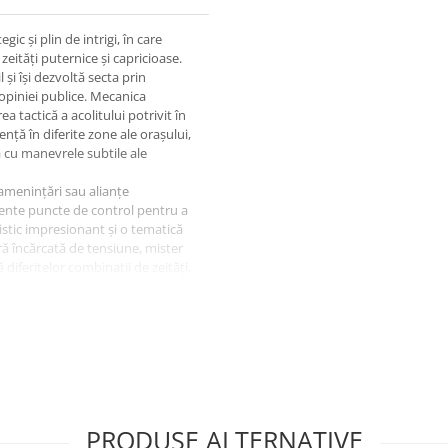
ic și plin de intrigi, în care
zeități puternice și capricioase.
 și își dezvoltă secta prin
a opiniei publice. Mecanica
a tactică a acolitului potrivit în
uență în diferite zone ale orașului,
ă cu manevrele subtile ale
n amenințări sau alianțe
ente puncte de control pentru a
istic impresionant și o tematică
ă încărcată de tensiune, mister
 diferitelor combinații de zeități,
erabilă. Dacă sunteți în căutarea
erită cu prisosință un loc pe
PRODUSE ALTERNATIVE