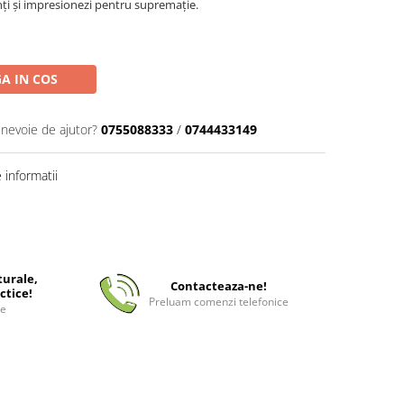
ți și impresionezi pentru supremație.
A IN COS
 nevoie de ajutor?
0755088333
/
0744433149
informatii
turale,
Contacteaza-ne!
ctice!
Preluam comenzi telefonice
ee