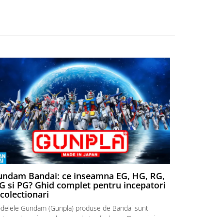
foarte usor.
ndam Bandai: ce inseamna EG, HG, RG,
Aventuri
 si PG? Ghid complet pentru incepatori
Episodul
 colectionari
MonstruLex t
delele Gundam (Gunpla) produse de Bandai sunt
a suflat pes