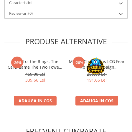
Caracteristici
Accesorii Clasice
Review-uri
(0)
Book Nooks
Hello Kitty - Produse Oficiale
Sanrio
Comic Books (Benzi Desenate)
PRODUSE ALTERNATIVE
Trading Card Games
DragonBallZ
- Lord of the Rings: The
Marvel Champions LCG Fear
-26%
-26%
Yu-Gi-Oh!
Card Game The Two Towers
No Evil Campaign
Saga Expansion
Expansion (EN)
Yu Gi Oh
459,00 Lei
259,00 Lei
339,66 Lei
191,66 Lei
Pokemon TCG
Accesorii TCG
Digimon Card Game
ADAUGA IN COS
ADAUGA IN COS
Cardfight!! Vanguard
Weis Schwarz
Flesh and Blood
FRECVENT CUMPARATE