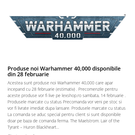
Paints & Tools
Starter Sets
Books and Codex
Accesorii
Figurine
Star Wars figurine
Friday The 13th
Produse noi Warhammer 40,000 disponibile
Marvel Univers
din 28 februarie
Figurine diverse
Acestea sunt produse noi Warhammer 40,000 care apar
incepand cu 28 februarie (estimativ) . Precomenzile pentru
DC Univers
aceste produse vor fi live pe lexshop.ro sambata, 14 februarie .
FUNKO POP!
Produsele marcate cu status Precomanda vor veni pe stoc si
vor fi livrate imediat dupa lansare. Produsele marcate cu status
One Piece
La comanda se aduc special pentru client si sunt disponibile
Dragon Ball
doar pe baza de comanda ferma. The Maelstrom: Lair of the
Tyrant – Huron Blackheart...
Anime