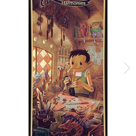
Battletech
Final Girl - solo game
Miniaturi Arkham Horror
Miniaturi HEROCLIX
Accesorii pentru boardgames
Protectii carti (Sleeves)
Playmats
Deck Boxes/Cutii pentru carti
Portofolii/ Clasoare pentru carti
The Army Painter
Organizatoare
Zaruri
Carti
Carti de joc
Alte produse Hobby