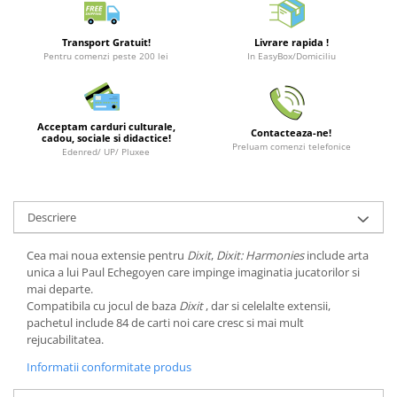
Minecraft
Carnetele
Transport Gratuit!
Livrare rapida !
Pentru comenzi peste 200 lei
In EasyBox/Domiciliu
Dragon Ball
Pokemon
One Piece
Acceptam carduri culturale,
Contacteaza-ne!
cadou, sociale si didactice!
Lord of The Rings
Preluam comenzi telefonice
Edenred/ UP/ Pluxee
Naruto Shippuden
Sailor Moon
Descriere
Harry Potter
Star Trek
Cea mai noua extensie pentru
Dixit
,
Dixit: Harmonies
include arta
unica a lui Paul Echegoyen care impinge imaginatia jucatorilor si
Fallout
mai departe.
Compatibila cu jocul de baza
Dixit
, dar si celelalte extensii,
Stranger Things
pachetul include 84 de carti noi care cresc si mai mult
Collectibles
rejucabilitatea.
KPop Demon Hunters
Informatii conformitate produs
Retro Arcade – Jocuri, Console si