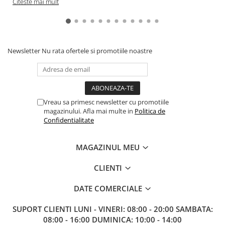
Citeste mai mult
Gundam
Accesorii Gundam
Transformers
Modele Revell
Newsletter
Nu rata ofertele si promotiile noastre
Figurine NECA
D&D si Alte RPG
Manuale
Vreau sa primesc newsletter cu promotiile
Figurine
magazinului. Afla mai multe in
Politica de
Confidentialitate
Altele
Screens
MAGAZINUL MEU
Nolzur
CLIENTI
Premium
Board games
DATE COMERCIALE
Harti
SUPORT CLIENTI
LUNI - VINERI: 08:00 - 20:00 SAMBATA:
Teren
08:00 - 16:00 DUMINICA: 10:00 - 14:00