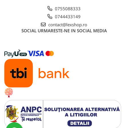
Alte RPG
0755088333
LEGO
0744433149
Cutii depozitare
contact@lexshop.ro
Decoratiuni si accesorii
SOCIAL
URMARESTE-NE IN SOCIAL MEDIA
Ghiozdane si rechizite
Animal Crossing
Lego Architecture
Lego Art
Lego Boost
Lego Bluey
Lego City
Lego Classic
Lego Colectia Botanica
Lego Creator
Lego Creator Expert