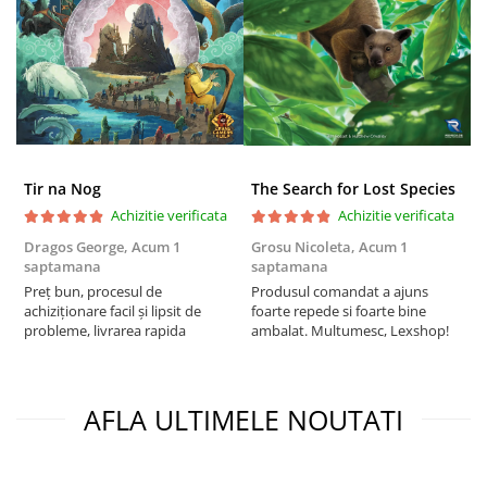
Puzzle 3D
Puzzle 8000 piese
Puzzle 150 piese
Puzzle 1000 piese fluorescent
Puzzle din lemn
Mandala
Tir na Nog
The Search for Lost Species
Achizitie verificata
Achizitie verificata
Puzzle 24 piese
Dragos George,
Acum 1
Grosu Nicoleta,
Acum 1
C
Puzzle-uri metalice si logice
saptamana
saptamana
2
Puzzle 3 in 1
Preț bun, procesul de
Produsul comandat a ajuns
t
achiziționare facil și lipsit de
foarte repede si foarte bine
s
Puzzle 350 piese
probleme, livrarea rapida
ambalat. Multumesc, Lexshop!
Puzzle 275 piese
Puzzle 550 piese
AFLA ULTIMELE NOUTATI
Warhammer
Warhammer 40K
Age of Sigmar