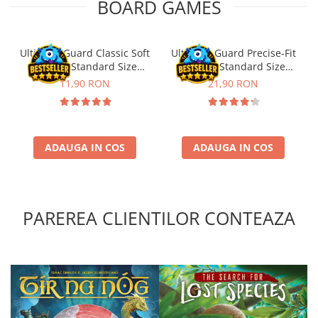
BOARD GAMES
Puzzle 4000 piese
Puzzle 500 piese
Ultimate Guard Classic Soft
Ultimate Guard Precise-Fit
4D Cityscape Time Puzzle
Sleeves Standard Size
Sleeves Standard Size
Transparent (100)
Transparent (100)
11,90 RON
21,90 RON
Puzzle 180 piese
Puzzle 12 piese
Educative
ADAUGA IN COS
ADAUGA IN COS
Puzzle 300 piese
Puzzle
Puzzle 70 piese
PAREREA CLIENTILOR CONTEAZA
Puzzle cu 100 piese
Puzzle cu 200 piese
Puzzle XXL
Puzzle 2 in 1
Puzzle 1000 piese panorama