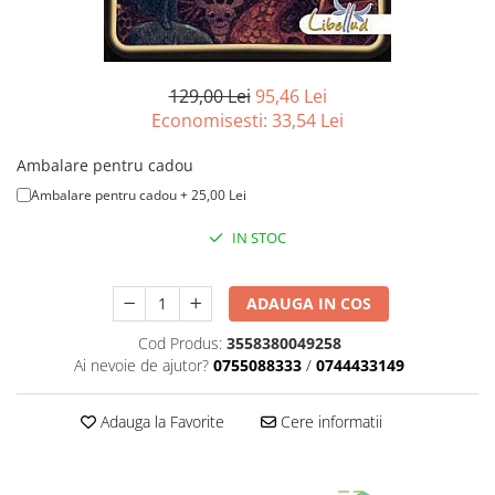
Merch Lex Hobby Store
Pop Culture
Sepci
129,00 Lei
95,46 Lei
Tricouri
Economisesti:
33,54
Lei
Postere
Ambalare pentru cadou
Geek Stuff
Ambalare pentru cadou + 25,00 Lei
Figurine
IN STOC
Cani/Pahare
Brelocuri
ADAUGA IN COS
Plusuri si papusi
Cod Produs:
3558380049258
Decoratiuni
Ai nevoie de ajutor?
0755088333
/
0744433149
Carti
Fesuri
Adauga la Favorite
Cere informatii
Studio Ghibli/My Neighbor
Totoro/Kiki etc