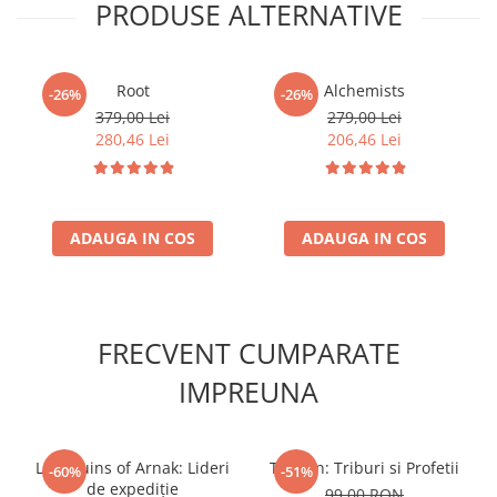
PRODUSE ALTERNATIVE
Accesorii Clasice
Book Nooks
Hello Kitty - Produse Oficiale
Root
Alchemists
-26%
-26%
Sanrio
379,00 Lei
279,00 Lei
280,46 Lei
206,46 Lei
Comic Books (Benzi Desenate)
Trading Card Games
DragonBallZ
ADAUGA IN COS
ADAUGA IN COS
Yu-Gi-Oh!
Yu Gi Oh
Pokemon TCG
Accesorii TCG
FRECVENT CUMPARATE
Digimon Card Game
IMPREUNA
Cardfight!! Vanguard
Weis Schwarz
Lost Ruins of Arnak: Lideri
Tzolk'in: Triburi si Profetii
-60%
-51%
Flesh and Blood
de expediție
99,00 RON