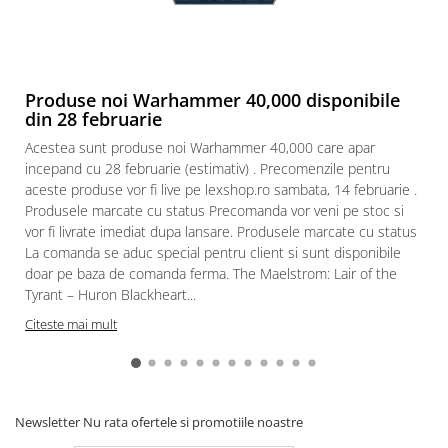
Paints & Tools
Starter Sets
Books and Codex
Produse noi Warhammer 40,000 disponibile
din 28 februarie
Accesorii
Acestea sunt produse noi Warhammer 40,000 care apar
Figurine
incepand cu 28 februarie (estimativ) . Precomenzile pentru
Star Wars figurine
aceste produse vor fi live pe lexshop.ro sambata, 14 februarie .
Friday The 13th
Produsele marcate cu status Precomanda vor veni pe stoc si
vor fi livrate imediat dupa lansare. Produsele marcate cu status
Marvel Univers
La comanda se aduc special pentru client si sunt disponibile
Figurine diverse
doar pe baza de comanda ferma. The Maelstrom: Lair of the
Tyrant – Huron Blackheart...
DC Univers
Citeste mai mult
FUNKO POP!
One Piece
Dragon Ball
Newsletter
Nu rata ofertele si promotiile noastre
Anime