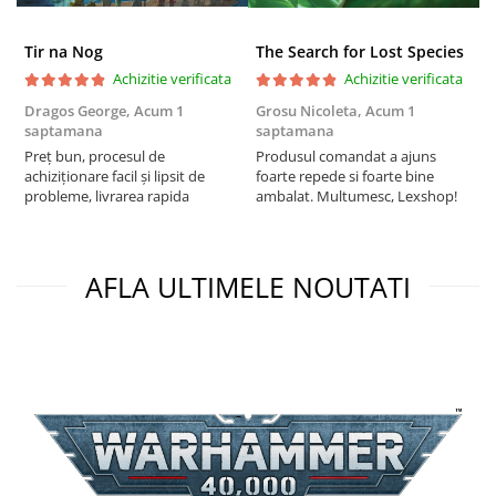
Puzzle 3D
Puzzle 8000 piese
Tir na Nog
The Search for Lost Species
Achizitie verificata
Achizitie verificata
Puzzle 150 piese
Dragos George,
Acum 1
Grosu Nicoleta,
Acum 1
C
Puzzle 1000 piese fluorescent
saptamana
saptamana
2
Puzzle din lemn
Preț bun, procesul de
Produsul comandat a ajuns
t
achiziționare facil și lipsit de
foarte repede si foarte bine
s
Mandala
probleme, livrarea rapida
ambalat. Multumesc, Lexshop!
Puzzle 24 piese
Puzzle-uri metalice si logice
AFLA ULTIMELE NOUTATI
Puzzle 3 in 1
Puzzle 350 piese
Puzzle 275 piese
Puzzle 550 piese
Warhammer
Warhammer 40K
Age of Sigmar