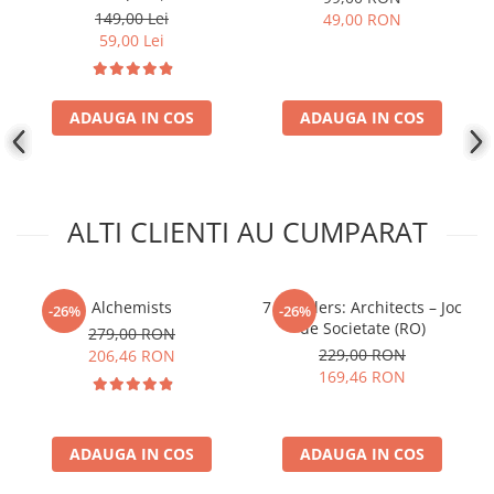
Disney Lorcana
149,00 Lei
49,00 RON
59,00 Lei
Altered
Star Wars Unlimited
ADAUGA IN COS
ADAUGA IN COS
UniVersus CCG
Neverrift TCG
Riftbound League of Legends TCG
Hololive
ALTI CLIENTI AU CUMPARAT
Magic The Gathering TCG
One Piece Card Game
Alchemists
7 Wonders: Architects – Joc
-26%
-26%
Colectii Oficiale Topps si Panini si
de Societate (RO)
279,00 RON
altele
229,00 RON
206,46 RON
169,46 RON
Final Fantasy
Grand Archive TCG
Alte TCG-uri
ADAUGA IN COS
ADAUGA IN COS
Carti singles