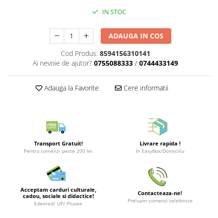
Merch Lex Hobby Store
IN STOC
Pop Culture
Sepci
ADAUGA IN COS
Tricouri
Cod Produs:
8594156310141
Postere
Ai nevoie de ajutor?
0755088333
/
0744433149
Geek Stuff
Adauga la Favorite
Cere informatii
Figurine
Cani/Pahare
Brelocuri
Plusuri si papusi
Transport Gratuit!
Livrare rapida !
Pentru comenzi peste 200 lei
In EasyBox/Domiciliu
Decoratiuni
Carti
Fesuri
Acceptam carduri culturale,
Contacteaza-ne!
cadou, sociale si didactice!
Studio Ghibli/My Neighbor
Preluam comenzi telefonice
Edenred/ UP/ Pluxee
Totoro/Kiki etc