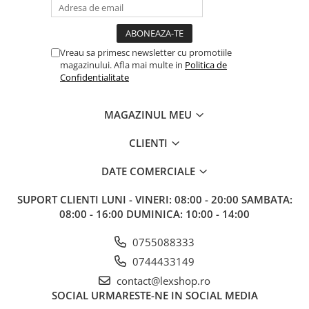
Gundam
Accesorii Gundam
Transformers
Vreau sa primesc newsletter cu promotiile
magazinului. Afla mai multe in
Politica de
Modele Revell
Confidentialitate
Figurine NECA
D&D si Alte RPG
MAGAZINUL MEU
Manuale
CLIENTI
Figurine
Altele
DATE COMERCIALE
Screens
SUPORT CLIENTI
LUNI - VINERI: 08:00 - 20:00 SAMBATA:
Nolzur
08:00 - 16:00 DUMINICA: 10:00 - 14:00
Premium
0755088333
Board games
0744433149
Harti
contact@lexshop.ro
SOCIAL
URMARESTE-NE IN SOCIAL MEDIA
Teren