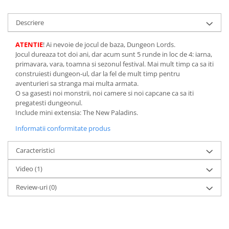
Minecraft
Carnetele
Descriere
Dragon Ball
ATENTIE
! Ai nevoie de jocul de baza, Dungeon Lords.
Pokemon
Jocul dureaza tot doi ani, dar acum sunt 5 runde in loc de 4: iarna,
primavara, vara, toamna si sezonul festival. Mai mult timp ca sa iti
One Piece
construiesti dungeon-ul, dar la fel de mult timp pentru
aventurieri sa stranga mai multa armata.
Lord of The Rings
O sa gasesti noi monstrii, noi camere si noi capcane ca sa iti
Naruto Shippuden
pregatesti dungeonul.
Include mini extensia: The New Paladins.
Sailor Moon
Informatii conformitate produs
Harry Potter
Star Trek
Caracteristici
Fallout
Video
(1)
Stranger Things
Review-uri
(0)
Collectibles
KPop Demon Hunters
Retro Arcade – Jocuri, Console si