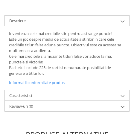
Minecraft
Carnetele
Descriere
Dragon Ball
Pokemon
Inventeaza cele mai credibile stiri pentru a strange puncte!
Este un joc despre media de actualitate a stirilor in care cele
One Piece
credibile titluri false aduna puncte. Obiectivul este ca acestea sa
Lord of The Rings
multumeasca audienta.
Cele mai credibile si amuzante titluri false vor aduce faima,
Naruto Shippuden
punctele si victoria!
Sailor Moon
Pachetul include 225 de carti si nenumarate posibilitati de
generare a titlurilor.
Harry Potter
Informatii conformitate produs
Star Trek
Fallout
Caracteristici
Stranger Things
Review-uri
(0)
Collectibles
KPop Demon Hunters
Retro Arcade – Jocuri, Console si