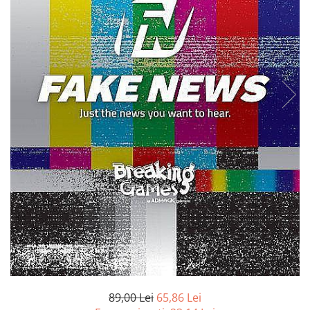
Battletech
Final Girl - solo game
Miniaturi Arkham Horror
Miniaturi HEROCLIX
Accesorii pentru boardgames
Protectii carti (Sleeves)
Playmats
Deck Boxes/Cutii pentru carti
Portofolii/ Clasoare pentru carti
The Army Painter
Organizatoare
Zaruri
Carti
Carti de joc
Alte produse Hobby
89,00 Lei
65,86 Lei