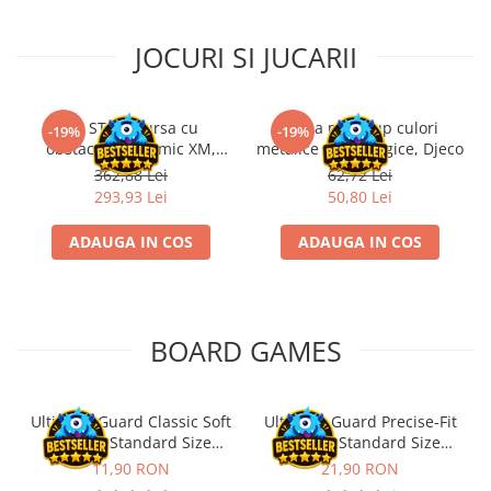
Riftbound singles
JOCURI SI JUCARII
Gundam TCG
Puzzle
Puzzle 1000 piese
Kit STEM Cursa cu
Trusa make-up culori
-19%
-19%
obstacole Dynamic XM,
metalice non alergice, Djeco
Accesorii pentru puzzle
Fischertechnik
362,88 Lei
62,72 Lei
Puzzle 3000 piese
293,93 Lei
50,80 Lei
Puzzle 2000 piese
ADAUGA IN COS
ADAUGA IN COS
Puzzle 1500 piese
Puzzle 20 piese
Puzzle 60 piese
BOARD GAMES
Puzzle 4 in 1
Puzzle 40 piese
Puzzle 30 piese
Ultimate Guard Classic Soft
Ultimate Guard Precise-Fit
Sleeves Standard Size
Sleeves Standard Size
Puzzle 120 piese
Transparent (100)
Transparent (100)
11,90 RON
21,90 RON
Puzzle 260 piese