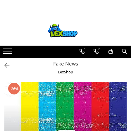
Toate Produsele
Board Games
Games Workshop
Board Games
1
2
Extensii boardgames
Fake News
Card Games (jocuri cu carti)
LexShop
Extensii card games
Jocuri pentru toata familia
-26%
Party Games (jocuri de petrecere)
Jocuri pentru copii
Smart Games
Puzzle-uri logice
Jocuri cu miniaturi