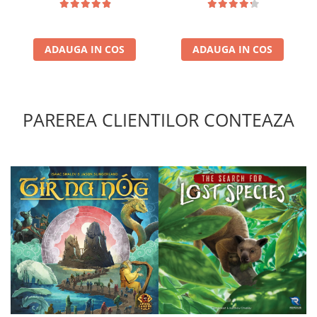
Puzzle 4000 piese
Puzzle 500 piese
ADAUGA IN COS
ADAUGA IN COS
4D Cityscape Time Puzzle
Puzzle 180 piese
Puzzle 12 piese
PAREREA CLIENTILOR CONTEAZA
Educative
Puzzle 300 piese
Puzzle
Puzzle 70 piese
Puzzle cu 100 piese
Puzzle cu 200 piese
Puzzle XXL
Puzzle 2 in 1
Puzzle 1000 piese panorama