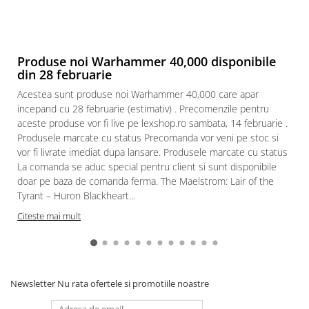
Paints & Tools
Starter Sets
Produse noi Warhammer 40,000 disponibile
Books and Codex
din 28 februarie
Accesorii
Acestea sunt produse noi Warhammer 40,000 care apar
Figurine
incepand cu 28 februarie (estimativ) . Precomenzile pentru
Star Wars figurine
aceste produse vor fi live pe lexshop.ro sambata, 14 februarie .
Produsele marcate cu status Precomanda vor veni pe stoc si
Friday The 13th
vor fi livrate imediat dupa lansare. Produsele marcate cu status
Marvel Univers
La comanda se aduc special pentru client si sunt disponibile
doar pe baza de comanda ferma. The Maelstrom: Lair of the
Figurine diverse
Tyrant – Huron Blackheart...
DC Univers
Citeste mai mult
FUNKO POP!
One Piece
Dragon Ball
Newsletter
Nu rata ofertele si promotiile noastre
Anime