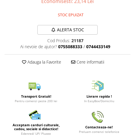
Economisesti:
23,14
Lei
Merch Lex Hobby Store
Pop Culture
STOC EPUIZAT
Sepci
Tricouri
ALERTA STOC
Postere
Cod Produs:
21187
Ai nevoie de ajutor?
0755088333
/
0744433149
Geek Stuff
Figurine
Adauga la Favorite
Cere informatii
Cani/Pahare
Brelocuri
Plusuri si papusi
Decoratiuni
Transport Gratuit!
Livrare rapida !
Pentru comenzi peste 200 lei
In EasyBox/Domiciliu
Carti
Fesuri
Studio Ghibli/My Neighbor
Acceptam carduri culturale,
Contacteaza-ne!
Totoro/Kiki etc
cadou, sociale si didactice!
Preluam comenzi telefonice
Edenred/ UP/ Pluxee