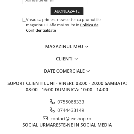
Gundam
Accesorii Gundam
Transformers
Vreau sa primesc newsletter cu promotiile
magazinului. Afla mai multe in
Politica de
Modele Revell
Confidentialitate
D&D si Alte RPG
Manuale
MAGAZINUL MEU
Figurine
CLIENTI
Altele
DATE COMERCIALE
Screens
Nolzur
SUPORT CLIENTI
LUNI - VINERI: 08:00 - 20:00 SAMBATA:
08:00 - 16:00 DUMINICA: 10:00 - 14:00
Premium
Board games
0755088333
0744433149
Harti
contact@lexshop.ro
Teren
SOCIAL
URMARESTE-NE IN SOCIAL MEDIA
Alte RPG