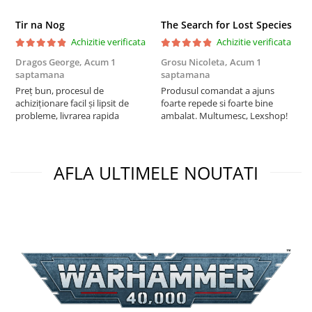
Puzzle 3D
Tir na Nog
The Search for Lost Species
Puzzle 8000 piese
Achizitie verificata
Achizitie verificata
Puzzle 150 piese
Dragos George,
Acum 1
Grosu Nicoleta,
Acum 1
Б
saptamana
saptamana
s
Puzzle 1000 piese fluorescent
Preț bun, procesul de
Produsul comandat a ajuns
5
Puzzle din lemn
achiziționare facil și lipsit de
foarte repede si foarte bine
probleme, livrarea rapida
ambalat. Multumesc, Lexshop!
Mandala
Puzzle 24 piese
Puzzle-uri metalice si logice
AFLA ULTIMELE NOUTATI
Puzzle 3 in 1
Puzzle 350 piese
Puzzle 275 piese
Puzzle 550 piese
Warhammer
Warhammer 40K
Age of Sigmar