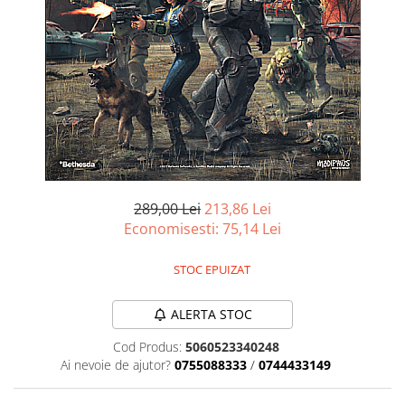
Battletech
Final Girl - solo game
Miniaturi Arkham Horror
Miniaturi HEROCLIX
Accesorii pentru boardgames
Protectii carti (Sleeves)
Playmats
289,00 Lei
213,86 Lei
Deck Boxes/Cutii pentru carti
Economisesti:
75,14
Lei
Portofolii/ Clasoare pentru carti
The Army Painter
STOC EPUIZAT
Organizatoare
Zaruri
ALERTA STOC
Carti
Cod Produs:
5060523340248
Carti de joc
Ai nevoie de ajutor?
0755088333
/
0744433149
Alte produse Hobby