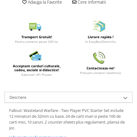
Adauga la Favorite
Cere informatii
Merch Lex Hobby Store
Pop Culture
Sepci
Tricouri
Transport Gratuit!
Livrare rapida !
Postere
Pentru comenzi peste 200 lei
In EasyBox/Domiciliu
Geek Stuff
Figurine
Acceptam carduri culturale,
Cani/Pahare
Contacteaza-ne!
cadou, sociale si didactice!
Preluam comenzi telefonice
Edenred/ UP/ Pluxee
Brelocuri
Plusuri si papusi
Decoratiuni
Descriere
Carti
Fallout: Wasteland Warfare - Two Player PVC Starter Set include
Fesuri
12 miniaturi de 32mm cu baze, 24 de carti mari si peste 100 de
carti mici, 10 zaruri, 2
counter sheets
plus regulament, plansa de
Studio Ghibli/My Neighbor
joc.
Totoro/Kiki etc