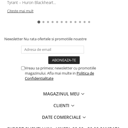
Tyrant – Huron Blackheart...
Paints & Tools
Citeste mai mult
Starter Sets
Books and Codex
Accesorii
Newsletter
Nu rata ofertele si promotiile noastre
Figurine
Star Wars figurine
Friday The 13th
Vreau sa primesc newsletter cu promotiile
Marvel Univers
magazinului. Afla mai multe in
Politica de
Figurine diverse
Confidentialitate
DC Univers
MAGAZINUL MEU
FUNKO POP!
One Piece
CLIENTI
Dragon Ball
DATE COMERCIALE
Anime