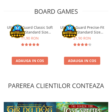
Riftbound singles
BOARD GAMES
Gundam TCG
Puzzle
Puzzle 1000 piese
Ultimate Guard Classic Soft
Ultimate Guard Precise-Fit
Sleeves Standard Size
Sleeves Standard Size
Accesorii pentru puzzle
Transparent (100)
Transparent (100)
11,90 RON
21,90 RON
Puzzle 3000 piese
Puzzle 2000 piese
Puzzle 1500 piese
ADAUGA IN COS
ADAUGA IN COS
Puzzle 20 piese
Puzzle 60 piese
Puzzle 4 in 1
PAREREA CLIENTILOR CONTEAZA
Puzzle 40 piese
Puzzle 30 piese
Puzzle 120 piese
Puzzle 260 piese