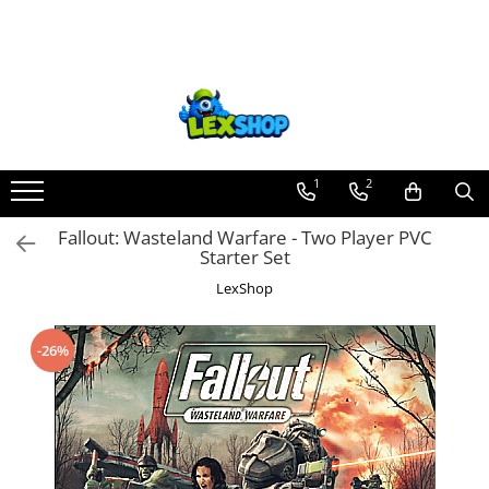
Toate Produsele
Board Games
Games Workshop
Board Games
1
2
Extensii boardgames
Fallout: Wasteland Warfare - Two Player PVC
Card Games (jocuri cu carti)
Starter Set
Extensii card games
LexShop
Jocuri pentru toata familia
Party Games (jocuri de petrecere)
-26%
Jocuri pentru copii
Smart Games
Puzzle-uri logice
Jocuri cu miniaturi