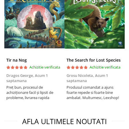
Puzzle 4000 piese
Puzzle 500 piese
4D Cityscape Time Puzzle
Puzzle 180 piese
Puzzle 12 piese
Educative
Tir na Nog
The Search for Lost Species
Puzzle 300 piese
Achizitie verificata
Achizitie verificata
Puzzle
Dragos George,
Acum 1
Grosu Nicoleta,
Acum 1
Б
Puzzle 70 piese
saptamana
saptamana
s
Preț bun, procesul de
Produsul comandat a ajuns
5
Puzzle cu 100 piese
achiziționare facil și lipsit de
foarte repede si foarte bine
Puzzle cu 200 piese
probleme, livrarea rapida
ambalat. Multumesc, Lexshop!
Puzzle XXL
Puzzle 2 in 1
AFLA ULTIMELE NOUTATI
Puzzle 1000 piese panorama