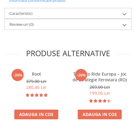
Informatii conformitate produs
Minecraft
Carnetele
Caracteristici
Dragon Ball
Review-uri
(0)
Pokemon
One Piece
Lord of The Rings
PRODUSE ALTERNATIVE
Naruto Shippuden
Sailor Moon
Root
Ticket to Ride Europa – Joc
-26%
-26%
Harry Potter
de Strategie Feroviara (RO)
379,00 Lei
269,00 Lei
280,46 Lei
Star Trek
199,06 Lei
Fallout
Stranger Things
ADAUGA IN COS
ADAUGA IN COS
Collectibles
KPop Demon Hunters
Retro Arcade – Jocuri, Console si