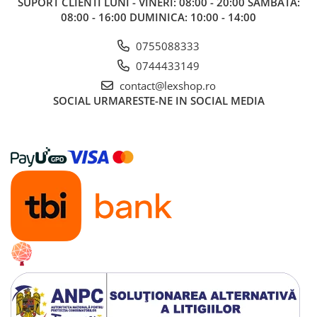
SUPORT CLIENTI
LUNI - VINERI: 08:00 - 20:00 SAMBATA:
Gundam
08:00 - 16:00 DUMINICA: 10:00 - 14:00
Accesorii Gundam
0755088333
Transformers
0744433149
Modele Revell
contact@lexshop.ro
D&D si Alte RPG
SOCIAL
URMARESTE-NE IN SOCIAL MEDIA
Manuale
Figurine
Altele
Screens
Nolzur
Premium
Board games
Harti
Teren
Alte RPG