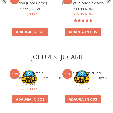
Edition (Core Game)
Journeys in Middle-earth
Disney Lorcana
1.199,00 Lei
739,00 RON
Altered
859,00 Lei
546,86 RON
Star Wars Unlimited
UniVersus CCG
ADAUGA IN COS
ADAUGA IN COS
Neverrift TCG
Riftbound League of Legends TCG
Hololive
JOCURI SI JUCARII
Magic The Gathering TCG
One Piece Card Game
Kit STEM Cursa cu
Trusa make-up culori
-19%
-19%
Colectii Oficiale Topps si Panini si
obstacole Dynamic XM,
metalice non alergice, Djeco
altele
Fischertechnik
362,88 Lei
62,72 Lei
Final Fantasy
293,93 Lei
50,80 Lei
Grand Archive TCG
ADAUGA IN COS
ADAUGA IN COS
Alte TCG-uri
Carti singles