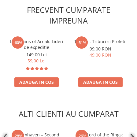
Accesorii Clasice
FRECVENT CUMPARATE
Book Nooks
IMPREUNA
Hello Kitty - Produse Oficiale
Sanrio
Comic Books (Benzi Desenate)
Lost Ruins of Arnak: Lideri
Tzolk'in: Triburi si Profetii
-60%
-51%
de expediție
Trading Card Games
99,00 RON
149,00 Lei
49,00 RON
DragonBallZ
59,00 Lei
Yu-Gi-Oh!
Yu Gi Oh
ADAUGA IN COS
ADAUGA IN COS
Pokemon TCG
Accesorii TCG
Digimon Card Game
ALTI CLIENTI AU CUMPARAT
Cardfight!! Vanguard
Weis Schwarz
Flesh and Blood
Gloomhaven – Second
The Lord of the Rings:
-28%
-26%