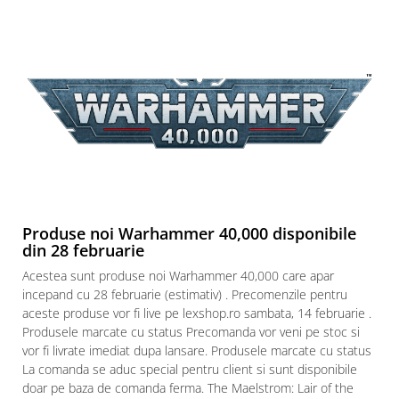
Puzzle 3D
Puzzle 8000 piese
Puzzle 150 piese
Puzzle 1000 piese fluorescent
Puzzle din lemn
Mandala
Puzzle 24 piese
Puzzle-uri metalice si logice
Produse noi Warhammer 40,000 disponibile
Puzzle 3 in 1
din 28 februarie
Puzzle 350 piese
Acestea sunt produse noi Warhammer 40,000 care apar
Puzzle 275 piese
incepand cu 28 februarie (estimativ) . Precomenzile pentru
aceste produse vor fi live pe lexshop.ro sambata, 14 februarie .
Puzzle 550 piese
Produsele marcate cu status Precomanda vor veni pe stoc si
Warhammer
vor fi livrate imediat dupa lansare. Produsele marcate cu status
Warhammer 40K
La comanda se aduc special pentru client si sunt disponibile
doar pe baza de comanda ferma. The Maelstrom: Lair of the
Age of Sigmar