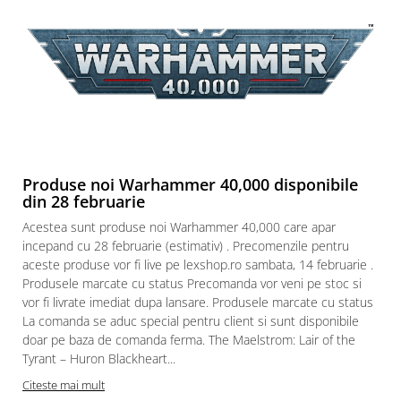
Puzzle 3D
Puzzle 8000 piese
Puzzle 150 piese
Puzzle 1000 piese fluorescent
Puzzle din lemn
Mandala
Puzzle 24 piese
Produse noi Warhammer 40,000 disponibile
din 28 februarie
Puzzle-uri metalice si logice
Acestea sunt produse noi Warhammer 40,000 care apar
Puzzle 3 in 1
incepand cu 28 februarie (estimativ) . Precomenzile pentru
Puzzle 350 piese
aceste produse vor fi live pe lexshop.ro sambata, 14 februarie .
Produsele marcate cu status Precomanda vor veni pe stoc si
Puzzle 275 piese
vor fi livrate imediat dupa lansare. Produsele marcate cu status
Puzzle 550 piese
La comanda se aduc special pentru client si sunt disponibile
doar pe baza de comanda ferma. The Maelstrom: Lair of the
Warhammer
Tyrant – Huron Blackheart...
Warhammer 40K
Citeste mai mult
Age of Sigmar