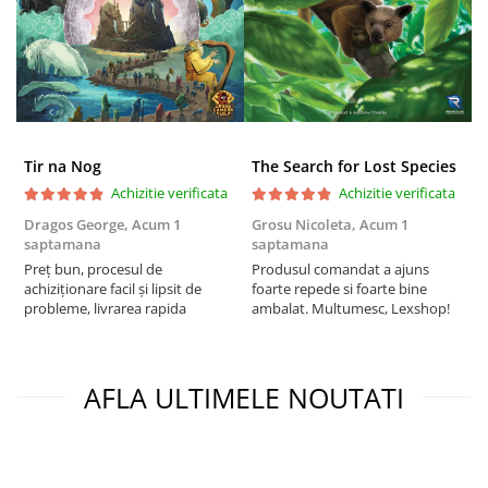
Puzzle 4000 piese
Puzzle 500 piese
4D Cityscape Time Puzzle
Puzzle 180 piese
Tir na Nog
The Search for Lost Species
Puzzle 12 piese
Achizitie verificata
Achizitie verificata
Educative
Dragos George,
Acum 1
Grosu Nicoleta,
Acum 1
Б
Puzzle 300 piese
saptamana
saptamana
s
Puzzle
Preț bun, procesul de
Produsul comandat a ajuns
5
achiziționare facil și lipsit de
foarte repede si foarte bine
Puzzle 70 piese
probleme, livrarea rapida
ambalat. Multumesc, Lexshop!
Puzzle cu 100 piese
Puzzle cu 200 piese
AFLA ULTIMELE NOUTATI
Puzzle XXL
Puzzle 2 in 1
Puzzle 1000 piese panorama