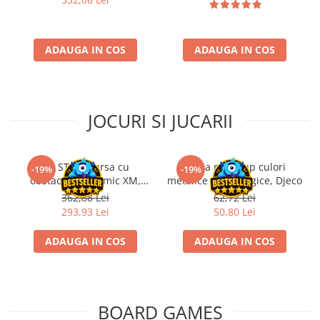
Disney Lorcana
Altered
ADAUGA IN COS
ADAUGA IN COS
Star Wars Unlimited
UniVersus CCG
Neverrift TCG
JOCURI SI JUCARII
Riftbound League of Legends TCG
Hololive
Kit STEM Cursa cu
Trusa make-up culori
Magic The Gathering TCG
-19%
-19%
obstacole Dynamic XM,
metalice non alergice, Djeco
One Piece Card Game
Fischertechnik
362,88 Lei
62,72 Lei
Colectii Oficiale Topps si Panini si
293,93 Lei
50,80 Lei
altele
ADAUGA IN COS
ADAUGA IN COS
Final Fantasy
Grand Archive TCG
Alte TCG-uri
BOARD GAMES
Carti singles