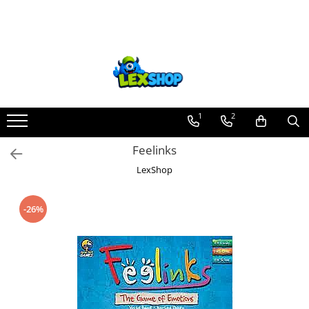
Toate Produsele
Board Games
Games Workshop
Board Games
1
2
Extensii boardgames
Feelinks
Card Games (jocuri cu carti)
LexShop
Extensii card games
Jocuri pentru toata familia
-26%
Party Games (jocuri de petrecere)
Jocuri pentru copii
Smart Games
Puzzle-uri logice
Jocuri cu miniaturi