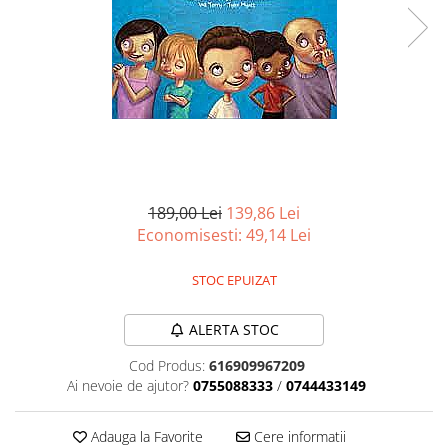
Battletech
Final Girl - solo game
Miniaturi Arkham Horror
Miniaturi HEROCLIX
Accesorii pentru boardgames
Protectii carti (Sleeves)
Playmats
189,00 Lei
139,86 Lei
Economisesti:
49,14
Lei
Deck Boxes/Cutii pentru carti
Portofolii/ Clasoare pentru carti
STOC EPUIZAT
The Army Painter
Organizatoare
ALERTA STOC
Zaruri
Carti
Cod Produs:
616909967209
Ai nevoie de ajutor?
0755088333
/
0744433149
Carti de joc
Alte produse Hobby
Adauga la Favorite
Cere informatii