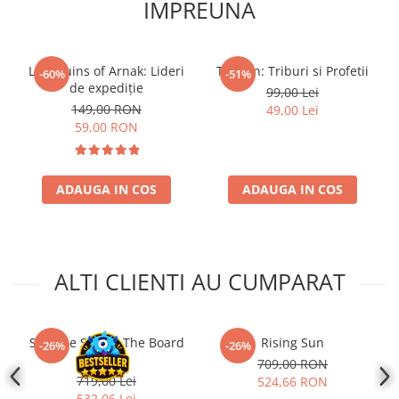
IMPREUNA
Accesorii Clasice
Book Nooks
Hello Kitty - Produse Oficiale
Lost Ruins of Arnak: Lideri
Tzolk'in: Triburi si Profetii
-60%
-51%
Sanrio
de expediție
99,00 Lei
149,00 RON
49,00 Lei
Comic Books (Benzi Desenate)
59,00 RON
Trading Card Games
DragonBallZ
ADAUGA IN COS
ADAUGA IN COS
Yu-Gi-Oh!
Yu Gi Oh
Pokemon TCG
ALTI CLIENTI AU CUMPARAT
Accesorii TCG
Digimon Card Game
Cardfight!! Vanguard
Slay the Spire - The Board
Rising Sun
-26%
-26%
Weis Schwarz
Game
709,00 RON
719,00 Lei
524,66 RON
Flesh and Blood
532,06 Lei