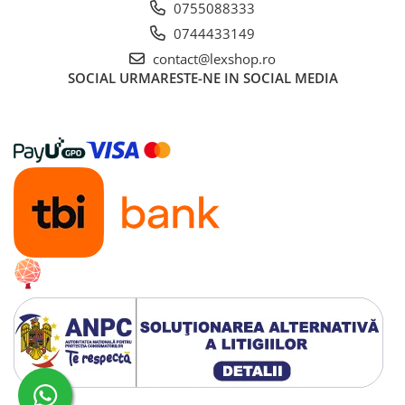
0755088333
Gundam
0744433149
Transformers
contact@lexshop.ro
Modele Revell
SOCIAL
URMARESTE-NE IN SOCIAL MEDIA
D&D si Alte RPG
Manuale
Figurine
Altele
Screens
Nolzur
Premium
Board games
Harti
Teren
Alte RPG
LEGO