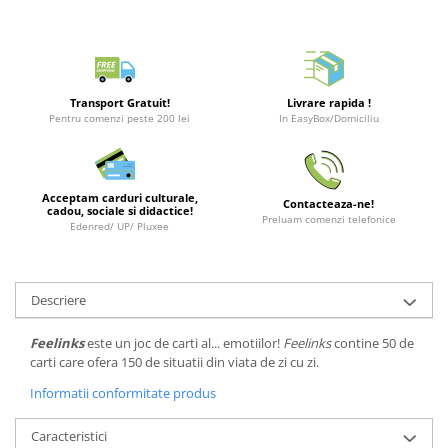
Merch Lex Hobby Store
Pop Culture
Sepci
Tricouri
Transport Gratuit!
Livrare rapida !
Pentru comenzi peste 200 lei
In EasyBox/Domiciliu
Postere
Geek Stuff
Figurine
Acceptam carduri culturale,
Contacteaza-ne!
cadou, sociale si didactice!
Cani/Pahare
Preluam comenzi telefonice
Edenred/ UP/ Pluxee
Brelocuri
Plusuri si papusi
Descriere
Decoratiuni
Feelinks
este un joc de carti al... emotiilor!
Feelinks
contine 50 de
Carti
carti care ofera 150 de situatii din viata de zi cu zi.
Fesuri
Informatii conformitate produs
Studio Ghibli/My Neighbor
Totoro/Kiki etc
Caracteristici