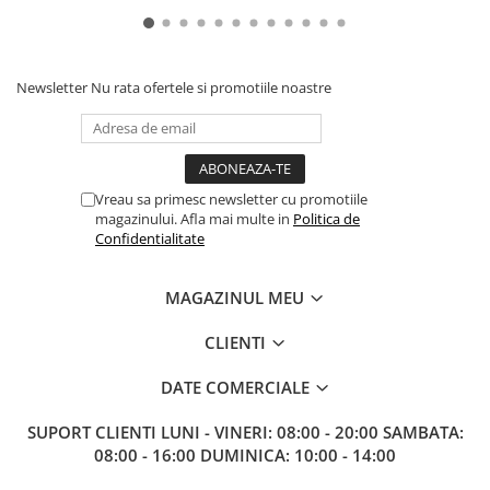
Paints & Tools
Starter Sets
Newsletter
Nu rata ofertele si promotiile noastre
Books and Codex
Accesorii
Figurine
Star Wars figurine
Vreau sa primesc newsletter cu promotiile
magazinului. Afla mai multe in
Politica de
Friday The 13th
Confidentialitate
Marvel Univers
Figurine diverse
MAGAZINUL MEU
DC Univers
CLIENTI
FUNKO POP!
DATE COMERCIALE
One Piece
SUPORT CLIENTI
LUNI - VINERI: 08:00 - 20:00 SAMBATA:
Dragon Ball
08:00 - 16:00 DUMINICA: 10:00 - 14:00
Anime