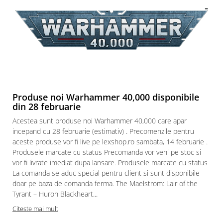
Paints & Tools
Starter Sets
Books and Codex
Accesorii
Figurine
Star Wars figurine
Produse noi Warhammer 40,000 disponibile
Friday The 13th
din 28 februarie
Marvel Univers
Acestea sunt produse noi Warhammer 40,000 care apar
incepand cu 28 februarie (estimativ) . Precomenzile pentru
Figurine diverse
aceste produse vor fi live pe lexshop.ro sambata, 14 februarie .
DC Univers
Produsele marcate cu status Precomanda vor veni pe stoc si
vor fi livrate imediat dupa lansare. Produsele marcate cu status
FUNKO POP!
La comanda se aduc special pentru client si sunt disponibile
One Piece
doar pe baza de comanda ferma. The Maelstrom: Lair of the
Tyrant – Huron Blackheart...
Dragon Ball
Citeste mai mult
Anime