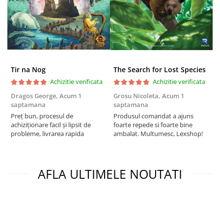
Puzzle 3D
Puzzle 8000 piese
Puzzle 150 piese
Puzzle 1000 piese fluorescent
Puzzle din lemn
Tir na Nog
The Search for Lost Species
Achizitie verificata
Achizitie verificata
Mandala
Dragos George,
Acum 1
Grosu Nicoleta,
Acum 1
Б
Puzzle 24 piese
saptamana
saptamana
s
Puzzle-uri metalice si logice
Preț bun, procesul de
Produsul comandat a ajuns
5
achiziționare facil și lipsit de
foarte repede si foarte bine
Puzzle 3 in 1
probleme, livrarea rapida
ambalat. Multumesc, Lexshop!
Puzzle 350 piese
Puzzle 275 piese
AFLA ULTIMELE NOUTATI
Puzzle 550 piese
Warhammer
Warhammer 40K
Age of Sigmar