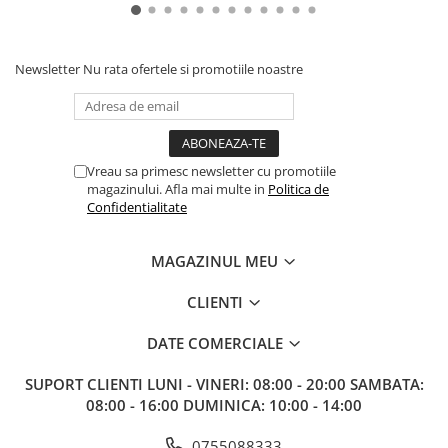
Gundam
Transformers
Newsletter
Nu rata ofertele si promotiile noastre
Modele Revell
D&D si Alte RPG
Manuale
Figurine
Vreau sa primesc newsletter cu promotiile
Altele
magazinului. Afla mai multe in
Politica de
Confidentialitate
Screens
Nolzur
MAGAZINUL MEU
Premium
CLIENTI
Board games
DATE COMERCIALE
Harti
Teren
SUPORT CLIENTI
LUNI - VINERI: 08:00 - 20:00 SAMBATA:
08:00 - 16:00 DUMINICA: 10:00 - 14:00
Alte RPG
LEGO
0755088333