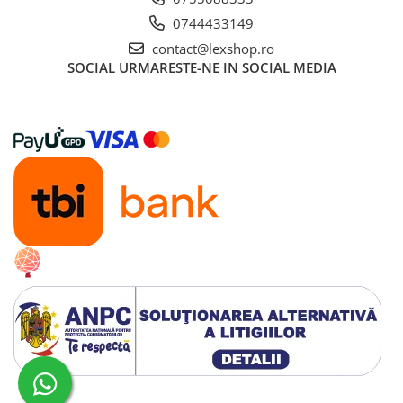
Cutii depozitare
0744433149
Decoratiuni si accesorii
contact@lexshop.ro
SOCIAL
URMARESTE-NE IN SOCIAL MEDIA
Ghiozdane si rechizite
Animal Crossing
Lego Architecture
Lego Art
Lego Boost
Lego Bluey
Lego City
Lego Classic
Lego Colectia Botanica
Lego Creator
Lego Creator Expert
Lego DC Super Heroes
Creat cu ❤ și cu 🧠 de Dan Trifan iar
Platforma E-commerce by Gomag