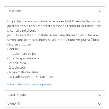
Minecraft
Carnetele
Descriere
Dragon Ball
Un joc tip plasare muncitori, in regiunea East Frisia din Germania.
Pokemon
Jucatorii dezvolta o proprietate si exstind teritoriul lor taind turba
si construind diguri.
One Piece
Jocul dureaza 9 ani jumatate cu sezoane alternand iar in fiecare
sezon sunt permise si interzise anumite actiuni. Vei putea fabrica
Lord of The Rings
diverse produse.
Naruto Shippuden
Contine:
- 1 tabla mare de joc
Sailor Moon
- 1 tabla aprovizionare
Harry Potter
- 2 table casa
- 2 table stoc
Star Trek
- 60 animale din lemn
- 31 cladiri si peste 150 cartonase
Fallout
Informatii conformitate produs
Stranger Things
Collectibles
Caracteristici
KPop Demon Hunters
Video
(1)
Retro Arcade – Jocuri, Console si