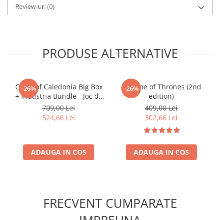
Review-uri
(0)
Accesorii Clasice
Book Nooks
Hello Kitty - Produse Oficiale
Sanrio
PRODUSE ALTERNATIVE
Comic Books (Benzi Desenate)
Trading Card Games
Clans of Caledonia Big Box
A Game of Thrones (2nd
-26%
-26%
DragonBallZ
+ Industria Bundle - Joc de
edition)
Societate Strategic
Yu-Gi-Oh!
709,00 Lei
409,00 Lei
524,66 Lei
302,66 Lei
Yu Gi Oh
Pokemon TCG
Accesorii TCG
ADAUGA IN COS
ADAUGA IN COS
Digimon Card Game
Cardfight!! Vanguard
Weis Schwarz
FRECVENT CUMPARATE
Flesh and Blood