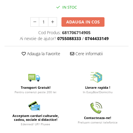
Merch Lex Hobby Store
IN STOC
Pop Culture
Sepci
ADAUGA IN COS
Tricouri
Cod Produs:
681706714905
Postere
Ai nevoie de ajutor?
0755088333
/
0744433149
Geek Stuff
Adauga la Favorite
Cere informatii
Figurine
Cani/Pahare
Brelocuri
Plusuri si papusi
Transport Gratuit!
Livrare rapida !
Pentru comenzi peste 200 lei
In EasyBox/Domiciliu
Decoratiuni
Carti
Fesuri
Acceptam carduri culturale,
Contacteaza-ne!
cadou, sociale si didactice!
Studio Ghibli/My Neighbor
Preluam comenzi telefonice
Edenred/ UP/ Pluxee
Totoro/Kiki etc