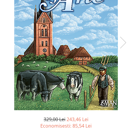
Battletech
Final Girl - solo game
Miniaturi Arkham Horror
Miniaturi HEROCLIX
Accesorii pentru boardgames
Protectii carti (Sleeves)
Playmats
Deck Boxes/Cutii pentru carti
Portofolii/ Clasoare pentru carti
The Army Painter
Organizatoare
Zaruri
Carti
Carti de joc
329,00 Lei
243,46 Lei
Alte produse Hobby
Economisesti:
85,54
Lei