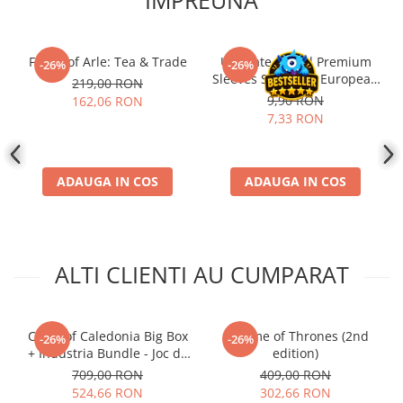
IMPREUNA
Disney Lorcana
Altered
Fields of Arle: Tea & Trade
Ultimate Guard Premium
-26%
-26%
Star Wars Unlimited
Sleeves Standard European
219,00 RON
Board Game Size (50)
UniVersus CCG
9,90 RON
162,06 RON
7,33 RON
Neverrift TCG
Riftbound League of Legends TCG
ADAUGA IN COS
ADAUGA IN COS
Hololive
Magic The Gathering TCG
One Piece Card Game
Colectii Oficiale Topps si Panini si
ALTI CLIENTI AU CUMPARAT
altele
Final Fantasy
Clans of Caledonia Big Box
A Game of Thrones (2nd
Grand Archive TCG
-26%
-26%
+ Industria Bundle - Joc de
edition)
Alte TCG-uri
Societate Strategic
709,00 RON
409,00 RON
524,66 RON
302,66 RON
Carti singles