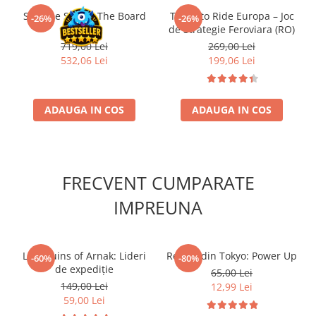
Accesorii Clasice
Slay the Spire - The Board
Ticket to Ride Europa – Joc
-26%
-26%
Game
de Strategie Feroviara (RO)
Book Nooks
719,00 Lei
269,00 Lei
Hello Kitty - Produse Oficiale
532,06 Lei
199,06 Lei
Sanrio
Comic Books (Benzi Desenate)
ADAUGA IN COS
ADAUGA IN COS
Trading Card Games
DragonBallZ
Yu-Gi-Oh!
Yu Gi Oh
FRECVENT CUMPARATE
Pokemon TCG
IMPREUNA
Accesorii TCG
Digimon Card Game
Lost Ruins of Arnak: Lideri
Regele din Tokyo: Power Up
-60%
-80%
Cardfight!! Vanguard
de expediție
65,00 Lei
Weis Schwarz
149,00 Lei
12,99 Lei
59,00 Lei
Flesh and Blood