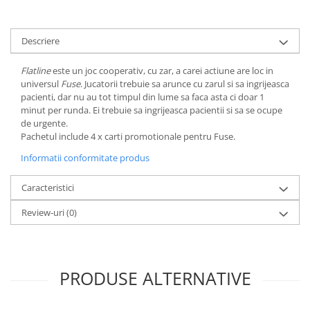
Minecraft
Carnetele
Descriere
Dragon Ball
Pokemon
Flatline
este un joc cooperativ, cu zar, a carei actiune are loc in
universul
Fuse
. Jucatorii trebuie sa arunce cu zarul si sa ingrijeasca
One Piece
pacienti, dar nu au tot timpul din lume sa faca asta ci doar 1
minut per runda. Ei trebuie sa ingrijeasca pacientii si sa se ocupe
Lord of The Rings
de urgente.
Naruto Shippuden
Pachetul include 4 x carti promotionale pentru Fuse.
Sailor Moon
Informatii conformitate produs
Harry Potter
Caracteristici
Star Trek
Review-uri
(0)
Fallout
Stranger Things
Collectibles
PRODUSE ALTERNATIVE
KPop Demon Hunters
Retro Arcade – Jocuri, Console si