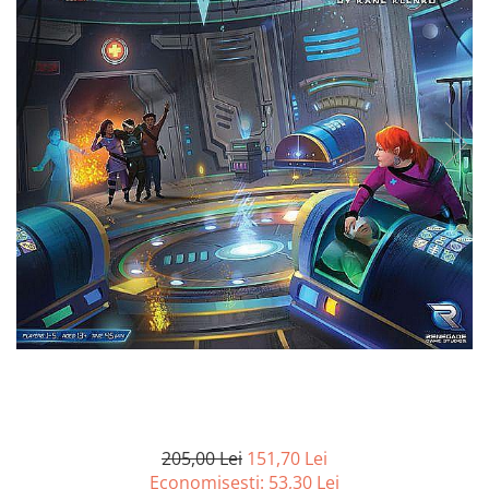
Battletech
Final Girl - solo game
Miniaturi Arkham Horror
Miniaturi HEROCLIX
Accesorii pentru boardgames
Protectii carti (Sleeves)
Playmats
Deck Boxes/Cutii pentru carti
Portofolii/ Clasoare pentru carti
The Army Painter
Organizatoare
Zaruri
Carti
Carti de joc
205,00 Lei
151,70 Lei
Alte produse Hobby
Economisesti:
53,30
Lei