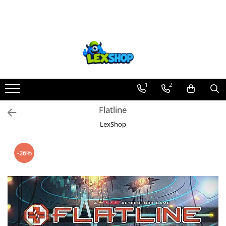
Toate Produsele
Board Games
Games Workshop
Board Games
1
2
Extensii boardgames
Flatline
Card Games (jocuri cu carti)
LexShop
Extensii card games
Jocuri pentru toata familia
-26%
Party Games (jocuri de petrecere)
Jocuri pentru copii
Smart Games
Puzzle-uri logice
Jocuri cu miniaturi