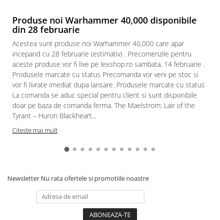
Paints & Tools
Produse noi Warhammer 40,000 disponibile
din 28 februarie
Starter Sets
Acestea sunt produse noi Warhammer 40,000 care apar
Books and Codex
incepand cu 28 februarie (estimativ) . Precomenzile pentru
Accesorii
aceste produse vor fi live pe lexshop.ro sambata, 14 februarie .
Figurine
Produsele marcate cu status Precomanda vor veni pe stoc si
vor fi livrate imediat dupa lansare. Produsele marcate cu status
Star Wars figurine
La comanda se aduc special pentru client si sunt disponibile
Friday The 13th
doar pe baza de comanda ferma. The Maelstrom: Lair of the
Tyrant – Huron Blackheart...
Marvel Univers
Citeste mai mult
Figurine diverse
DC Univers
FUNKO POP!
One Piece
Newsletter
Nu rata ofertele si promotiile noastre
Dragon Ball
Anime