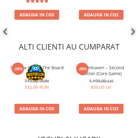
Disney Lorcana
Altered
ADAUGA IN COS
ADAUGA IN COS
Star Wars Unlimited
UniVersus CCG
Neverrift TCG
ALTI CLIENTI AU CUMPARAT
Riftbound League of Legends TCG
Hololive
Slay the Spire - The Board
Gloomhaven – Second
-26%
-28%
Magic The Gathering TCG
Game
Edition (Core Game)
719,00 RON
1.199,00 Lei
One Piece Card Game
532,06 RON
859,00 Lei
Colectii Oficiale Topps si Panini si
altele
Final Fantasy
ADAUGA IN COS
ADAUGA IN COS
Grand Archive TCG
Alte TCG-uri
Carti singles