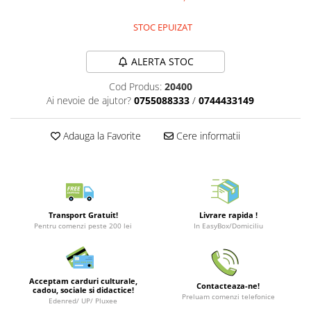
Merch Lex Hobby Store
Pop Culture
STOC EPUIZAT
Sepci
ALERTA STOC
Tricouri
Cod Produs:
20400
Postere
Ai nevoie de ajutor?
0755088333
/
0744433149
Geek Stuff
Figurine
Adauga la Favorite
Cere informatii
Cani/Pahare
Brelocuri
Plusuri si papusi
Transport Gratuit!
Livrare rapida !
Decoratiuni
Pentru comenzi peste 200 lei
In EasyBox/Domiciliu
Carti
Fesuri
Studio Ghibli/My Neighbor
Acceptam carduri culturale,
Contacteaza-ne!
cadou, sociale si didactice!
Totoro/Kiki etc
Preluam comenzi telefonice
Edenred/ UP/ Pluxee