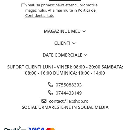
Gundam
Vreau sa primesc newsletter cu promotiile
magazinului. Afla mai multe in
Politica de
Accesorii Gundam
Confidentialitate
Transformers
Modele Revell
MAGAZINUL MEU
D&D si Alte RPG
CLIENTI
Manuale
Figurine
DATE COMERCIALE
Altele
SUPORT CLIENTI
LUNI - VINERI: 08:00 - 20:00 SAMBATA:
Screens
08:00 - 16:00 DUMINICA: 10:00 - 14:00
Nolzur
0755088333
Premium
0744433149
Board games
contact@lexshop.ro
SOCIAL
URMARESTE-NE IN SOCIAL MEDIA
Harti
Teren
Alte RPG