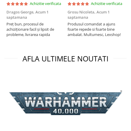
Achizitie verificata
Achizitie verificata
Puzzle 3D
Dragos George,
Acum 1
Grosu Nicoleta,
Acum 1
Б
Puzzle 8000 piese
saptamana
saptamana
s
Puzzle 150 piese
Preț bun, procesul de
Produsul comandat a ajuns
5
achiziționare facil și lipsit de
foarte repede si foarte bine
Puzzle 1000 piese fluorescent
probleme, livrarea rapida
ambalat. Multumesc, Lexshop!
Puzzle din lemn
Mandala
AFLA ULTIMELE NOUTATI
Puzzle 24 piese
Puzzle-uri metalice si logice
Puzzle 3 in 1
Puzzle 350 piese
Puzzle 275 piese
Puzzle 550 piese
Warhammer
Warhammer 40K
Age of Sigmar